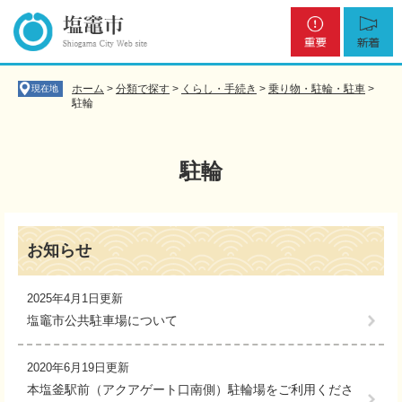
ペ
メ
重
新
ー
ニ
要
着
ジ
ュ
の
ー
先
を
ホーム
>
分類で探す
>
くらし・手続き
>
乗り物・駐輪・駐車
>
現在地
頭
飛
駐輪
で
ば
す
し
。
て
駐輪
本
文
へ
本
文
お知らせ
2025年4月1日更新
塩竈市公共駐車場について
2020年6月19日更新
本塩釜駅前（アクアゲート口南側）駐輪場をご利用くださ