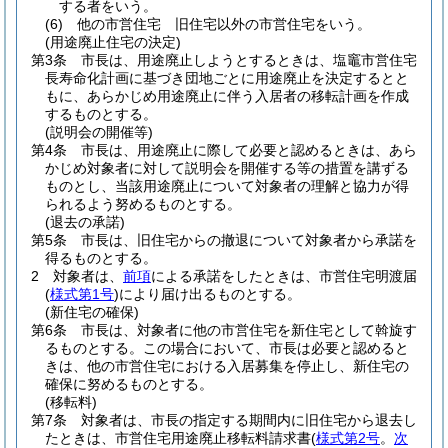
する者をいう。
(6)
他の市営住宅 旧住宅以外の市営住宅をいう。
(用途廃止住宅の決定)
第3条
市長は、用途廃止しようとするときは、塩竈市営住宅
長寿命化計画に基づき団地ごとに用途廃止を決定するとと
もに、あらかじめ用途廃止に伴う入居者の移転計画を作成
するものとする。
(説明会の開催等)
第4条
市長は、用途廃止に際して必要と認めるときは、あら
かじめ対象者に対して説明会を開催する等の措置を講ずる
ものとし、当該用途廃止について対象者の理解と協力が得
られるよう努めるものとする。
(退去の承諾)
第5条
市長は、旧住宅からの撤退について対象者から承諾を
得るものとする。
2
対象者は、
前項
による承諾をしたときは、市営住宅明渡届
(
様式第1号
)
により届け出るものとする。
(新住宅の確保)
第6条
市長は、対象者に他の市営住宅を新住宅として斡旋す
るものとする。
この場合において、市長は必要と認めると
きは、他の市営住宅における入居募集を停止し、新住宅の
確保に努めるものとする。
(移転料)
第7条
対象者は、市長の指定する期間内に旧住宅から退去し
たときは、市営住宅用途廃止移転料請求書
(
様式第2号
。
次