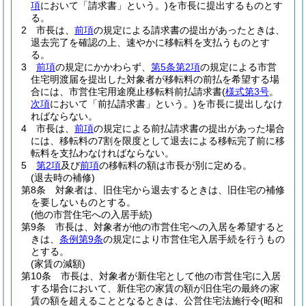
項
において「請求書」という。)
を市長に提出するものとす
る。
2
市長は、
前項
の規定による請求書の提出があったときは、
退去完了を確認の上、速やかに移転料を支払うものとす
る。
3
前項
の規定にかかわらず、
第5条第2項
の規定による市営
住宅明渡届を提出した対象者が移転料の前払を希望する場
合には、市営住宅用途廃止移転料前払請求書
(
様式第3号
。
次項
において「前払請求書」という。)
を市長に提出しなけ
ればならない。
4
市長は、
前項
の規定による前払請求書の提出があった場合
には、移転料の7割を限度として退去による移転完了前に移
転料を支払わなければならない。
5
第2項
及び
前項
の移転料の額は市長が別に定める。
(退去時の補修)
第8条
対象者は、旧住宅から退去するときは、旧住宅の補修
を要しないものとする。
(他の市営住宅への入居手続)
第9条
市長は、対象者が他の市営住宅への入居を希望すると
きは、
条例第9条
の規定により市営住宅入居手続を行うもの
とする。
(家賃の減額)
第10条
市長は、対象者が新住宅として他の市営住宅に入居
する場合において、新住宅の家賃の額が旧住宅の最終の家
賃の額を超えることとなるときは、公営住宅法施行令
(昭和