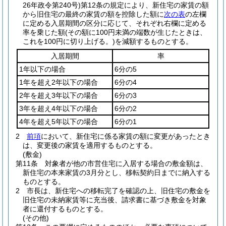
26年政令第240号)
第12条の規定により、新住宅の家賃の額
から旧住宅の最終の家賃の額を控除した額に
次の表
の左欄
に定める入居期間の区分に応じて、それぞれ右欄に定める
率を乗じた額
(その額に100円未満の端数が生じたときは、
これを100円に切り上げる。)
を減額するものとする。
入居期間
率
1年以下の場合
6分の5
1年を超え2年以下の場合
6分の4
2年を超え3年以下の場合
6分の3
3年を超え4年以下の場合
6分の2
4年を超え5年以下の場合
6分の1
2
前項
において、新住宅に係る家賃の額に変更があったとき
は、変更後の家賃を適用するものとする。
(敷金)
第11条
対象者が他の市営住宅に入居する場合の敷金額は、
新住宅の本来家賃の3月分とし、移転契約日までに納入する
ものとする。
2
市長は、新住宅への移転完了を確認の上、旧住宅の敷金を
旧住宅の未納家賃等に充当後、請求書に基づき敷金を対象
者に還付するものとする。
(その他)