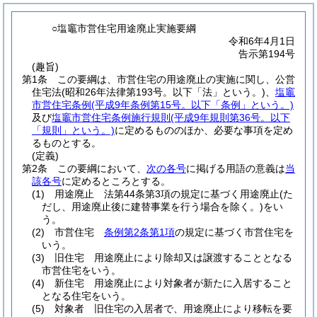
○塩竈市営住宅用途廃止実施要綱
令和6年4月1日
告示第194号
(趣旨)
第1条
この要綱は、市営住宅の用途廃止の実施に関し、公営
住宅法
(昭和26年法律第193号。以下「法」という。)
、
塩竈
市営住宅条例
(平成9年条例第15号。以下「条例」という。)
及び
塩竈市営住宅条例施行規則
(平成9年規則第36号。以下
「規則」という。)
に定めるもののほか、必要な事項を定め
るものとする。
(定義)
第2条
この要綱において、
次の各号
に掲げる用語の意義は
当
該各号
に定めるところとする。
(1)
用途廃止 法第44条第3項の規定に基づく用途廃止
(た
だし、用途廃止後に建替事業を行う場合を除く。)
をい
う。
(2)
市営住宅
条例第2条第1項
の規定に基づく市営住宅を
いう。
(3)
旧住宅 用途廃止により除却又は譲渡することとなる
市営住宅をいう。
(4)
新住宅 用途廃止により対象者が新たに入居すること
となる住宅をいう。
(5)
対象者 旧住宅の入居者で、用途廃止により移転を要