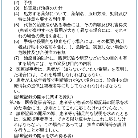
(2)
予後
(3)
処置及び治療の方針
(4)
処方する薬剤について、薬剤名、服用方法、効能及び
特に注意を要する副作用
(5)
代替的治療法がある場合には、その内容及び利害得失
(患者が負担すべき費用が大きく異なる場合には、それぞ
れの場合の費用を含む。)
(6)
手術や侵襲的な検査を行う場合には、その概要
(執刀
者及び助手の名前を含む。)
、危険性、実施しない場合の
危険性及び合併症の有無
(7)
治療目的以外に、臨床試験や研究などの他の目的も有
する場合には、その旨及び目的の内容
2
医療従事者は、患者が「知らないでいたい希望」を表明し
た場合には、これを尊重しなければならない。
3
患者が未成年者等で判断能力がない場合には、診療中の診
療情報の提供は親権者等に対してなされなければならな
い。
(診療記録の開示に関する原則)
第7条
医療従事者等は、患者等が患者の診療記録の開示を求
めた場合には、原則としてこれに応じなければならない。
2
診療記録の開示の際、患者等が補足的な説明を求めたとき
は、医療従事者等は、できる限り速やかにこれに応じなけ
ればならない。
この場合にあっては、担当の医師等が説明
を行うことが望ましい。
(診療記録の開示を求め得る者)