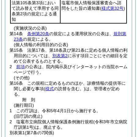
法第105条第3項におい
塩竈市個人情報保護審査会へ諮
て読み替えて準用する同
問をした旨の通知書
(
様式第32号
)
条第2項の規定による通
知
(実施状況の公表)
第14条
条例第20条
の規定による運用状況の公表は、
規則第
23条
の規定による。
(個人情報の利用目的の公表)
第15条
法第17条、第18条及び第21条に定める個人情報の利
用目的については、
別表第2
に示す項目ごとにその細目を定
めて公表するものとする。
2
前項
の公表は、院内掲示及びインターネットの当院ホーム
ページで行う。
(その他)
第16条
この規程に定めるもののほか、診療情報の提供等に
関し必要な事項
(
様式
の読替を含む。)
は、管理者が定め
る。
附
則
(施行期日)
1
この庁訓は、令和5年4月1日から施行する。
(旧庁訓の廃止)
2
塩竈市立病院個人情報保護条例施行規程
(令和3年市立病院
庁訓第1号)
は、廃止する。
別表第1
(第7条の7関係)