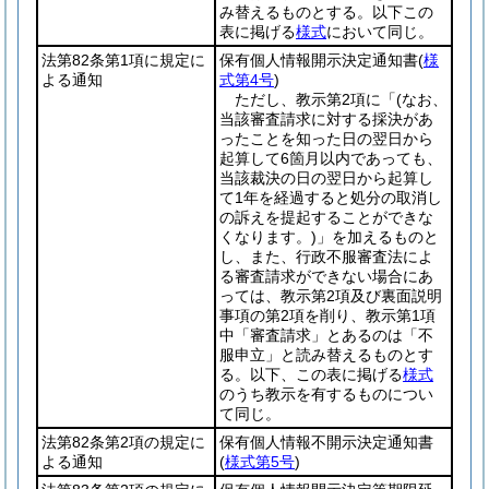
み替えるものとする。以下この
表に掲げる
様式
において同じ。
法第82条第1項に規定に
保有個人情報開示決定通知書
(
様
よる通知
式第4号
)
ただし、教示第2項に「
(なお、
当該審査請求に対する採決があ
ったことを知った日の翌日から
起算して6箇月以内であっても、
当該裁決の日の翌日から起算し
て1年を経過すると処分の取消し
の訴えを提起することができな
くなります。)
」を加えるものと
し、また、行政不服審査法によ
る審査請求ができない場合にあ
っては、教示第2項及び裏面説明
事項の第2項を削り、教示第1項
中「審査請求」とあるのは「不
服申立」と読み替えるものとす
る。以下、この表に掲げる
様式
のうち教示を有するものについ
て同じ。
法第82条第2項の規定に
保有個人情報不開示決定通知書
よる通知
(
様式第5号
)