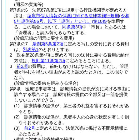
(開示の実施等)
第7条の6
法第87条第1項に規定する行政機関等が定める方
法は、
塩竈市個人情報の保護に関する法律等施行規則
(令和
5年規則第56号。以下「規則」という。)
第10条
を準用す
る。
この場合において、
同条第3項
中「市長」とあるのは
「管理者」と読み替えるものとする。
(診療記録の開示に要する費用)
第7条の7
条例第5条第2項
に定める写しの交付に要する費用
は、
別表第1
のとおりとする。
2
政令第28条第4項に定める写しの送付に要する費用の納付
方法は、
規則第11条第2項
に定めるところによる。
3
前2項
の費用は、前納しなければならない。
ただし、管理
者がやむを得ない理由があると認めたときは、この限りで
ない。
(診療情報の提供を拒みうる場合)
第8条
医療従事者等は、診療情報の提供が次に掲げる事由に
該当する場合には、診療情報の提供の全部又は一部を提供
しないことができる。
(1)
診療情報の提供が、第三者の利益を害するおそれがあ
るとき。
(2)
診療情報の提供が、患者本人の心身の状況を著しく損
なうおそれがあるとき。
(3)
前2号
に定めるほか、法第78条に掲げる不開示情報に
あたるとき。
(遺族に対する診療情報の提供)