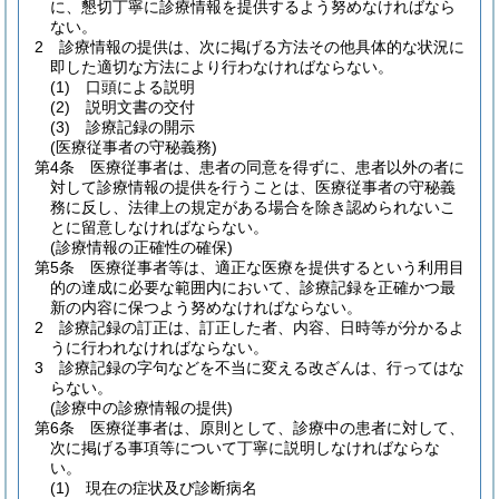
に、懇切丁寧に診療情報を提供するよう努めなければなら
ない。
2
診療情報の提供は、次に掲げる方法その他具体的な状況に
即した適切な方法により行わなければならない。
(1)
口頭による説明
(2)
説明文書の交付
(3)
診療記録の開示
(医療従事者の守秘義務)
第4条
医療従事者は、患者の同意を得ずに、患者以外の者に
対して診療情報の提供を行うことは、医療従事者の守秘義
務に反し、法律上の規定がある場合を除き認められないこ
とに留意しなければならない。
(診療情報の正確性の確保)
第5条
医療従事者等は、適正な医療を提供するという利用目
的の達成に必要な範囲内において、診療記録を正確かつ最
新の内容に保つよう努めなければならない。
2
診療記録の訂正は、訂正した者、内容、日時等が分かるよ
うに行われなければならない。
3
診療記録の字句などを不当に変える改ざんは、行ってはな
らない。
(診療中の診療情報の提供)
第6条
医療従事者は、原則として、診療中の患者に対して、
次に掲げる事項等について丁寧に説明しなければならな
い。
(1)
現在の症状及び診断病名