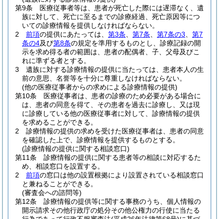
第9条
医療従事者等は、患者が死亡した際には遅滞なく、遺
族に対して、死亡に至るまでの診療経過、死亡原因等につ
いての診療情報を提供しなければならない。
2
前項
の提供にあたっては、
第3条
、
第7条
、
第7条の3
、
第7
条の4
及び
第8条
の規定を準用するものとし、診療記録の開
示を求め得る者の範囲は、患者の配偶者、子、父母及びこ
れに準ずる者とする。
3
遺族に対する診療情報の提供に当たっては、患者本人の生
前の意思、名誉等を十分に尊重しなければならない。
(他の医療従事者からの求めによる診療情報の提供)
第10条
医療従事者は、患者の診療のため必要がある場合に
は、患者の同意を得て、その患者を過去に診療し、又は現
に診療している他の医療従事者に対して、診療情報の提供
を求めることができる。
2
診療情報の提供の求めを受けた医療従事者は、患者の同意
を確認した上で、診療情報を提供するものとする。
(診療情報の提供に関する相談窓口)
第11条
診療情報の提供に関する患者等の相談に対応するた
め、相談窓口を設置する。
2
前項
の窓口は他の設置根拠により設置されている相談窓口
と兼ねることができる。
(審査会への諮問等)
第12条
診療情報の提供等に関する事務のうち、個人情報の
開示請求その他行政庁の処分その他公権力の行使に当たる