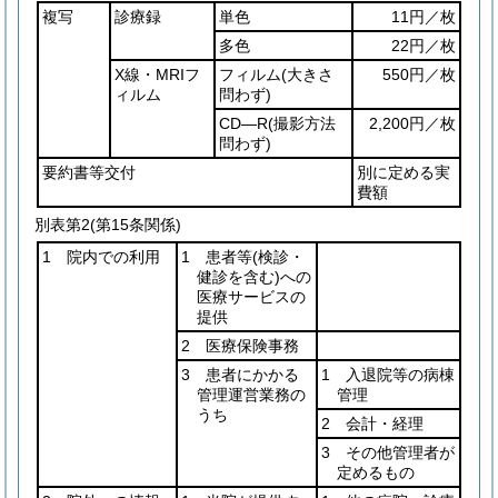
複写
診療録
単色
11円／枚
多色
22円／枚
X線・MRIフ
フィルム
(大きさ
550円／枚
ィルム
問わず)
CD―R
(撮影方法
2,200円／枚
問わず)
要約書等交付
別に定める実
費額
別表第2
(第15条関係)
1 院内での利用
1 患者等
(検診・
健診を含む)
への
医療サービスの
提供
2 医療保険事務
3 患者にかかる
1 入退院等の病棟
管理運営業務の
管理
うち
2 会計・経理
3 その他管理者が
定めるもの