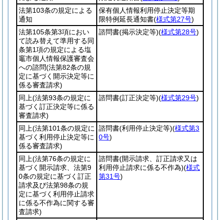
法第103条の規定による
保有個人情報利用停止決定等期
通知
限特例延長通知書
(
様式第27号
)
法第105条第3項におい
諮問書
(掲示決定等)
(
様式第28号
)
て読み替えて準用する同
条第1項の規定による塩
竈市個人情報保護審査会
への諮問
(法第82条の規
定に基づく開示決定等に
係る審査請求)
同上
(法第93条の規定に
諮問書
(訂正決定等)
(
様式第29号
)
基づく訂正決定等に係る
審査請求)
同上
(法第101条の規定に
諮問書
(利用停止決定等)
(
様式第3
基づく利用停止決定等に
0号
)
係る審査請求)
同上
(法第76条の規定に
諮問書
(開示請求、訂正請求又は
基づく開示請求、法第9
利用停止請求に係る不作為)
(
様式
0条の規定に基づく訂正
第31号
)
請求及び法第98条の規
定に基づく利用停止請求
に係る不作為に関する審
査請求)