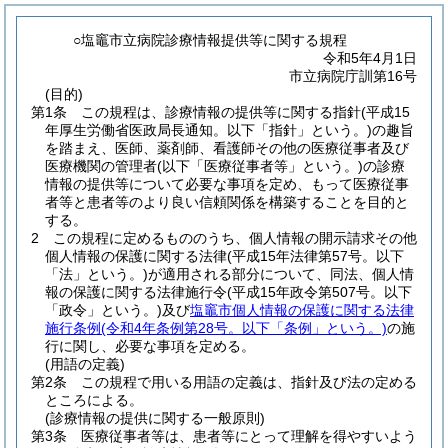
○塩竈市立病院診療情報提供等に関する規程
令和5年4月1日
市立病院庁訓第16号
(目的)
第1条
この規程は、診療情報の提供等に関する指針
(平成15
年厚生労働省医政局長通知。以下「指針」という。)
の趣旨
を踏まえ、医師、薬剤師、看護師その他の医療従事者及び
医療機関の管理者
(以下「医療従事者等」という。)
の診療
情報の提供等について必要な事項を定め、もって医療従事
者等と患者等のより良い信頼関係を構築することを目的と
する。
2
この規程に定めるもののうち、個人情報の開示請求その他
個人情報の保護に関する法律
(平成15年法律第57号。以下
「法」という。)
が適用される部分について、同法、個人情
報の保護に関する法律施行令
(平成15年政令第507号。以下
「政令」という。)
及び
塩竈市個人情報の保護に関する法律
施行条例
(令和4年条例第28号。以下「条例」という。)
の施
行に関し、必要な事項を定める。
(用語の定義)
第2条
この規程で用いる用語の定義は、指針及び法の定める
ところによる。
(診療情報の提供に関する一般原則)
第3条
医療従事者等は、患者等にとって理解を得やすいよう