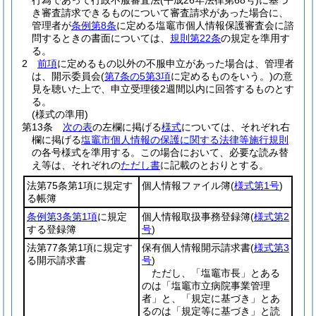
行為であって行政不服審査法
(平成26年法律第68号)
に基づ
き審査請求できるものについて審査請求があった場合に、
管理者が
条例第8条
に定める塩竈市個人情報保護審査会に諮
問するときの書面については、
規則第22条
の規定を準用す
る。
2
前項
に定めるもの以外の不服申立があった場合は、管理者
は、開示委員会
(
第7条の5第3項
に定めるものをいう。)
の意
見を聴いた上で、申立受理後2週間以内に回答するものとす
る。
(様式の準用)
第13条
次の表
の左欄に掲げる
様式
については、それぞれ右
欄に掲げる
塩竈市個人情報の保護に関する法律等施行規則
の各号様式を準用する。
この場合において、必要な読み替
え等は、それぞれの
ただし書
に記載のとおりとする。
法第75条第1項に規定す
個人情報ファイル簿
(
様式第1号
)
る帳簿
条例第3条第1項
に規定
個人情報取扱事務登録簿
(
様式第2
する登録簿
号
)
法第77条第1項に規定す
保有個人情報開示請求書
(
様式第3
る開示請求書
号
)
ただし、「塩竈市長」とある
のは「塩竈市立病院事業管理
者」と、「規定に基づき」とあ
るのは「規定等に基づき」と読