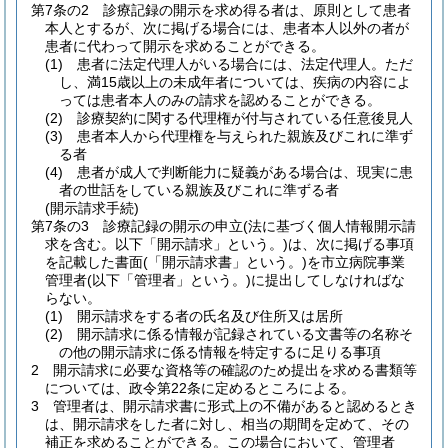
第7条の2
診療記録の開示を求め得る者は、原則として患者
本人とするが、次に掲げる場合には、患者本人以外の者が
患者に代わって開示を求めることができる。
(1)
患者に法定代理人がいる場合には、法定代理人。
ただ
し、満15歳以上の未成年者については、疾病の内容によ
っては患者本人のみの請求を認めることができる。
(2)
診療契約に関する代理権が付与されている任意後見人
(3)
患者本人から代理権を与えられた親族及びこれに準ず
る者
(4)
患者が成人で判断能力に疑義がある場合は、現実に患
者の世話をしている親族及びこれに準ずる者
(開示請求手続)
第7条の3
診療記録の開示の申立
(法に基づく個人情報開示請
求を含む。以下「開示請求」という。)
は、次に掲げる事項
を記載した書面
(「開示請求書」という。)
を市立病院事業
管理者
(以下「管理者」という。)
に提出してしなければな
らない。
(1)
開示請求をする者の氏名及び住所又は居所
(2)
開示請求に係る情報が記録されている文書等の名称そ
の他の開示請求に係る情報を特定するに足りる事項
2
開示請求に必要な資格等の確認のため提出を求める書類等
については、政令第22条に定めるところによる。
3
管理者は、開示請求書に形式上の不備があると認めるとき
は、開示請求をした者に対し、相当の期間を定めて、その
補正を求めることができる。
この場合において、管理者