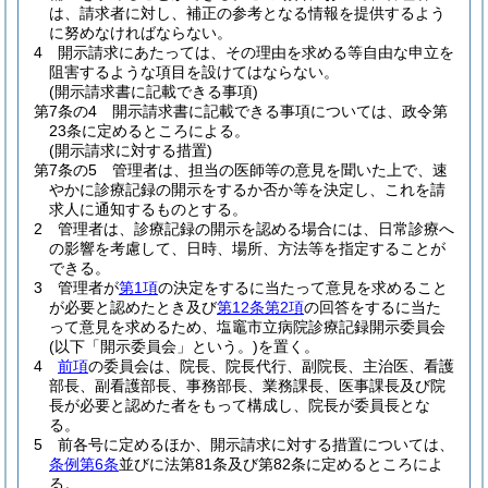
は、請求者に対し、補正の参考となる情報を提供するよう
に努めなければならない。
4
開示請求にあたっては、その理由を求める等自由な申立を
阻害するような項目を設けてはならない。
(開示請求書に記載できる事項)
第7条の4
開示請求書に記載できる事項については、政令第
23条に定めるところによる。
(開示請求に対する措置)
第7条の5
管理者は、担当の医師等の意見を聞いた上で、速
やかに診療記録の開示をするか否か等を決定し、これを請
求人に通知するものとする。
2
管理者は、診療記録の開示を認める場合には、日常診療へ
の影響を考慮して、日時、場所、方法等を指定することが
できる。
3
管理者が
第1項
の決定をするに当たって意見を求めること
が必要と認めたとき及び
第12条第2項
の回答をするに当た
って意見を求めるため、塩竈市立病院診療記録開示委員会
(以下「開示委員会」という。)
を置く。
4
前項
の委員会は、院長、院長代行、副院長、主治医、看護
部長、副看護部長、事務部長、業務課長、医事課長及び院
長が必要と認めた者をもって構成し、院長が委員長とな
る。
5
前各号に定めるほか、開示請求に対する措置については、
条例第6条
並びに法第81条及び第82条に定めるところによ
る。