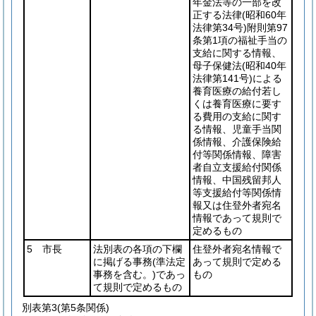
年金法等の一部を改
正する法律
(昭和60年
法律第34号)
附則第97
条第1項の福祉手当の
支給に関する情報、
母子保健法
(昭和40年
法律第141号)
による
養育医療の給付若し
くは養育医療に要す
る費用の支給に関す
る情報、児童手当関
係情報、介護保険給
付等関係情報、障害
者自立支援給付関係
情報、中国残留邦人
等支援給付等関係情
報又は住登外者宛名
情報であって規則で
定めるもの
5 市長
法別表の各項の下欄
住登外者宛名情報で
に掲げる事務
(準法定
あって規則で定める
事務を含む。)
であっ
もの
て規則で定めるもの
別表第3
(第5条関係)