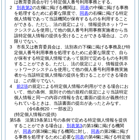
は教育委員会が行う特定個人番号利用事務とする。
2
別表第2
の左欄に掲げる機関は、
同表
の中欄に掲げる事務
を処理するために必要な限度で、
同表
の右欄に掲げる特定
個人情報であって当該機関が保有するものを利用すること
ができる。
ただし、法の規定により、情報提供ネットワー
クシステムを使用して他の個人番号利用事務実施者から当
該特定個人情報の提供を受けることができる場合は、この
限りでない。
3
市長又は教育委員会は、法別表の下欄に掲げる事務及び特
定個人番号利用事務を処理するために必要な限度で、自ら
が保有する特定個人情報であって規則で定めるものを利用
することができる。
ただし、法の規定により、情報提供ネ
ットワークシステムを使用して他の個人番号利用事務実施
者から当該特定個人情報の提供を受けることができる場合
は、この限りでない。
4
前2項
の規定による特定個人情報の利用ができる場合にお
いて、他の条例、規則その他の規程の規定により当該特定
個人情報と同一の内容の情報を含む書面の提出が義務付け
られているときは、当該書面の提出があったとみなす。
(令6条例20・一部改正)
(特定個人情報の提供)
第5条
法第19条第11号の条例で定める特定個人情報を提供
することができる場合は、
別表第3
の第1欄に掲げる機関
が、
同表
の第3欄に掲げる機関に対し、
同表
の第2欄に掲げ
る事務を処理するために必要な
同表
の第4欄に掲げる特定個