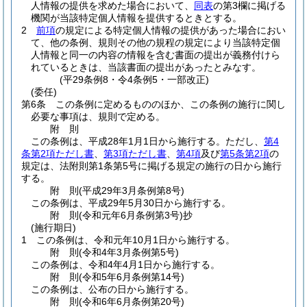
人情報の提供を求めた場合において、
同表
の第3欄に掲げる
機関が当該特定個人情報を提供するときとする。
2
前項
の規定による特定個人情報の提供があった場合におい
て、他の条例、規則その他の規程の規定により当該特定個
人情報と同一の内容の情報を含む書面の提出が義務付けら
れているときは、当該書面の提出があったとみなす。
(平29条例8・令4条例5・一部改正)
(委任)
第6条
この条例に定めるもののほか、この条例の施行に関し
必要な事項は、規則で定める。
附
則
この条例は、平成28年1月1日から施行する。
ただし、
第4
条第2項ただし書
、
第3項ただし書
、
第4項
及び
第5条第2項
の
規定は、法附則第1条第5号に掲げる規定の施行の日から施行
する。
附
則
(平成29年3月
条例第8号)
この条例は、平成29年5月30日から施行する。
附
則
(令和元年6月
条例第3号)
抄
(施行期日)
1
この条例は、令和元年10月1日から施行する。
附
則
(令和4年3月
条例第5号)
この条例は、令和4年4月1日から施行する。
附
則
(令和5年6月
条例第14号)
この条例は、公布の日から施行する。
附
則
(令和6年6月
条例第20号)