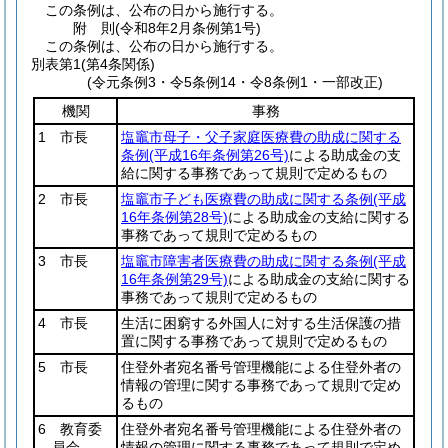
この条例は、公布の日から施行する。
附
則
(令和8年2月
条例第1号)
この条例は、公布の日から施行する。
別表第1
(第4条関係)
(令元条例3・令5条例14・令8条例1・一部改正)
機関
事務
1 市長
塩竈市母子・父子家庭医療費の助成に関する
条例
(平成16年条例第26号)
による助成金の支
給に関する事務であって規則で定めるもの
2 市長
塩竈市子ども医療費の助成に関する条例
(平成
16年条例第28号)
による助成金の支給に関する
事務であって規則で定めるもの
3 市長
塩竈市障害者医療費の助成に関する条例
(平成
16年条例第29号)
による助成金の支給に関する
事務であって規則で定めるもの
4 市長
生活に困窮する外国人に対する生活保護の措
置に関する事務であって規則で定めるもの
5 市長
住登外者宛名番号管理機能による住登外者の
情報の管理に関する事務であって規則で定め
るもの
6 教育委
住登外者宛名番号管理機能による住登外者の
員会
情報の管理に関する事務であって規則で定め