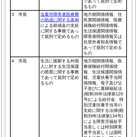
であって規則で定め
るもの
3 市長
塩竈市障害者医療費
地方税関係情報、住
の助成に関する条例
民票関係情報、医療
による助成金の支給
保険給付関係情報、
に関する事務であっ
生活保護関係情報、
て規則で定めるもの
障害者関係情報又は
住登外者宛名情報で
あって規則で定める
もの
4 市長
生活に困窮する外国
地方税関係情報、医
人に対する生活保護
療保険給付関係情
の措置に関する事務
報、生活保護関係情
であって規則で定め
報、児童扶養手当関
るもの
係情報、母子及び父
子並びに寡婦福祉法
(昭和39年法律第129
号)
による給付金、特
別児童扶養手当等の
支給に関する法律
(昭
和39年法律第134号)
による障害児福祉手
当若しくは特別障害
者手当若しくは国民