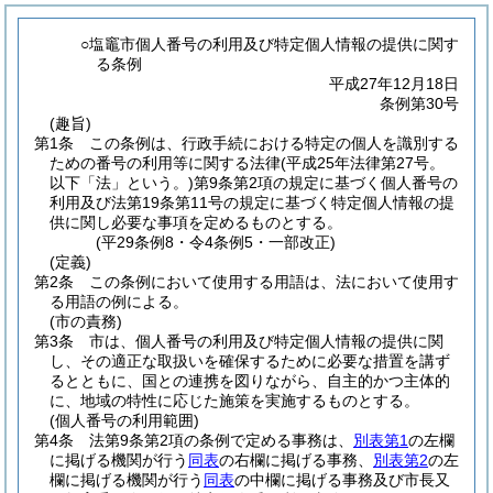
○塩竈市個人番号の利用及び特定個人情報の提供に関す
る条例
平成27年12月18日
条例第30号
(趣旨)
第1条
この条例は、行政手続における特定の個人を識別する
ための番号の利用等に関する法律
(平成25年法律第27号。
以下「法」という。)
第9条第2項の規定に基づく個人番号の
利用及び法第19条第11号の規定に基づく特定個人情報の提
供に関し必要な事項を定めるものとする。
(平29条例8・令4条例5・一部改正)
(定義)
第2条
この条例において使用する用語は、法において使用す
る用語の例による。
(市の責務)
第3条
市は、個人番号の利用及び特定個人情報の提供に関
し、その適正な取扱いを確保するために必要な措置を講ず
るとともに、国との連携を図りながら、自主的かつ主体的
に、地域の特性に応じた施策を実施するものとする。
(個人番号の利用範囲)
第4条
法第9条第2項の条例で定める事務は、
別表第1
の左欄
に掲げる機関が行う
同表
の右欄に掲げる事務、
別表第2
の左
欄に掲げる機関が行う
同表
の中欄に掲げる事務及び市長又