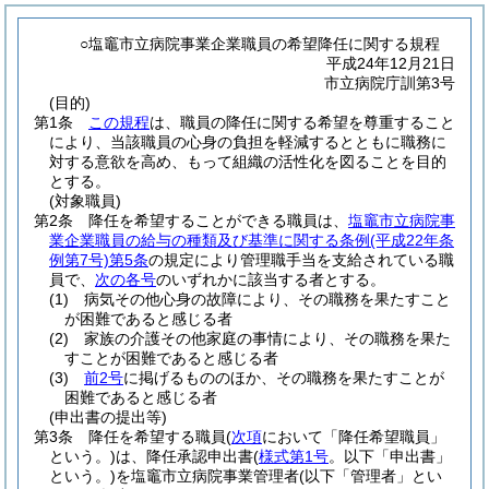
○塩竈市立病院事業企業職員の希望降任に関する規程
平成24年12月21日
市立病院庁訓第3号
(目的)
第1条
この規程
は、職員の降任に関する希望を尊重すること
により、当該職員の心身の負担を軽減するとともに職務に
対する意欲を高め、もって組織の活性化を図ることを目的
とする。
(対象職員)
第2条
降任を希望することができる職員は、
塩竈市立病院事
業企業職員の給与の種類及び基準に関する条例
(平成22年条
例第7号)
第5条
の規定により管理職手当を支給されている職
員で、
次の各号
のいずれかに該当する者とする。
(1)
病気その他心身の故障により、その職務を果たすこと
が困難であると感じる者
(2)
家族の介護その他家庭の事情により、その職務を果た
すことが困難であると感じる者
(3)
前2号
に掲げるもののほか、その職務を果たすことが
困難であると感じる者
(申出書の提出等)
第3条
降任を希望する職員
(
次項
において「降任希望職員」
という。)
は、降任承認申出書
(
様式第1号
。以下「申出書」
という。)
を塩竈市立病院事業管理者
(以下「管理者」とい