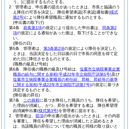
う。)
に提出するものとする。
2
管理者は、申出書の提出があったときは、市長と協議のう
え降任の可否を決定し、降任希望承認
(不承認)
通知書
(
様式
第2号
)
により降任希望職員に通知するものとする。
(申出書の取下げ)
第4条
前条第1項
の規定により提出した申出書は、
同条第2
項
の規定による通知があった後は、取下げることができな
い。
(降任の日)
第5条
管理者は、
第3条第2項
の規定により降任を決定した
ときは、当該決定をした日以後の日で市長の同意を得て定
めた日に降任させるものとする。
(職務の級及び号給)
第6条
降任後の職務の級及び号給は、
塩竈市立病院事業企業
職員の給与に関する規程
(平成22年市立病院庁訓第5号)
及び
塩竈市立病院事業企業職員の初任給、昇格、昇給等の基準
に関する規程
(平成22年市立病院庁訓第7号)
の規定に基づき
決定するものとする。
(降任後の昇任)
第7条
この規程
に基づき降任した職員のうち、降任を希望し
た理由が消滅し、かつ、昇任を希望する者は、降任希望理
由消滅申出書
(
様式第3号
)
を管理者に提出する。
2
管理者は、
前項
の申出書の提出があったときは、その内容
を審査し、降任を希望した理由が消滅したと認めるとき
は、当該職員の昇任について他の職員と同様の取り扱いと