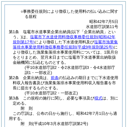
○事務委任規則により徴収した使用料の払い込みに関す
る規程
昭和42年7月5日
水道部庁訓第11号
第1条
塩竈市水道事業企業出納員
(以下「企業出納員」とい
う。)
は、
塩竈市下水道使用料徴収事務委任規則
(昭和42年
規則第17号)
により徴収した下水道使用料及び
塩竈市漁業集
落排水事業使用料徴収事務委任規則
(平成9年規則第25号)
に
より徴収した漁業集落排水事業使用料については、1箇月分
をとりまとめ、翌月末日までに塩竈市下水道事業出納取扱
金融機関に払込むものとする。
(平10水道部庁訓2・令2水道部庁訓3・令4水道部庁
訓1・一部改正)
第2条
企業出納員は、
前条
の払込みの期日までに下水道使用
料収入報告書及び漁業集落排水事業使用料収入報告書を市
長に提出するものとする。
(平10水道部庁訓2・一部改正)
第3条
この規程の施行に関し、必要な事項及び
様式
は、別に
定める。
附
則
この庁訓は、公布の日から施行し、昭和42年7月1日から適
用する。
附
則
(平成10年3月
水道部庁訓第2号)