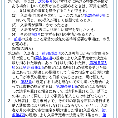
第15条
市長は、
次の各号
のいずれかに掲げる特別の事情が
ある場合において必要があると認めるときは、家賃を減免
し、又は家賃の徴収を猶予することができる。
(1)
入居者
(同居者を含む。以下この項及び
第29条第6項
に
おいて同じ。)
の収入が著しく低額であるとき。
(2)
入居者が病気にかかったとき。
(3)
入居者が災害により著しい損害を受けたとき。
(4)
その他
前3号
に準ずる特別の事情があるとき。
2
前項
の規定による家賃の減免の基準等必要な事項は、市長
が定める。
(家賃の納入)
第16条
入居者は、
第9条第2項
の入居可能日から市営住宅を
明け渡した日
(
同条第4項
の規定により入居予定者の決定を
取り消された場合にあっては取り消された日、
第29条第3
項
又は
第34条第1項
の規定による明渡しの請求を受けた場
合にあっては明渡しの期限として市長の指定する日
(明け渡
した日が市長の指定する日前であるときは、明け渡した
日)
、
第38条
に規定する手続を経ないで立ち退いた場合にあ
っては市長の指定する日、
第39条第1項
の規定による明渡
しの請求を受けた場合にあっては請求を受けた日。以下こ
の条において同じ。)
まで家賃を納入しなければならない。
2
入居者は、毎月末日まで、その月の家賃を市長の発行する
納入通知書により納入しなければならない。
ただし、入居
者が月の中途で市営住宅を明け渡した場合
(入居者が、
第9
条第4項
の規定により入居予定者の決定を取り消され、
第