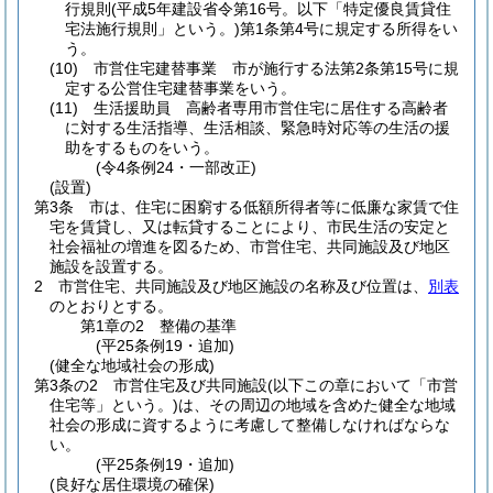
行規則
(平成5年建設省令第16号。以下「特定優良賃貸住
宅法施行規則」という。)
第1条第4号に規定する所得をい
う。
(10)
市営住宅建替事業 市が施行する法第2条第15号に規
定する公営住宅建替事業をいう。
(11)
生活援助員 高齢者専用市営住宅に居住する高齢者
に対する生活指導、生活相談、緊急時対応等の生活の援
助をするものをいう。
(令4条例24・一部改正)
(設置)
第3条
市は、住宅に困窮する低額所得者等に低廉な家賃で住
宅を賃貸し、又は転貸することにより、市民生活の安定と
社会福祉の増進を図るため、市営住宅、共同施設及び地区
施設を設置する。
2
市営住宅、共同施設及び地区施設の名称及び位置は、
別表
のとおりとする。
第1章の2
整備の基準
(平25条例19・追加)
(健全な地域社会の形成)
第3条の2
市営住宅及び共同施設
(以下この章において「市営
住宅等」という。)
は、その周辺の地域を含めた健全な地域
社会の形成に資するように考慮して整備しなければならな
い。
(平25条例19・追加)
(良好な居住環境の確保)