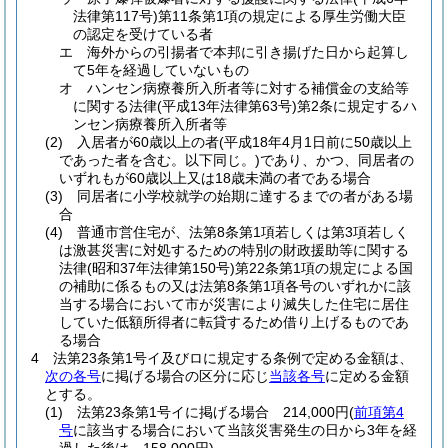
法律第117号)
第11条第1項の規定による厚生労働大臣
の認定を受けている者
エ
海外からの引揚者で本邦に引き揚げた日から起算し
て5年を経過していないもの
オ
ハンセン病療養所入所者等に対する補償金の支給等
に関する法律
(平成13年法律第63号)
第2条に規定するハ
ンセン病療養所入所者等
(2)
入居者が60歳以上の者
(平成18年4月1日前に50歳以上
であった者を含む。以下同じ。)
であり、かつ、同居者の
いずれもが60歳以上又は18歳未満の者である場合
(3)
同居者に小学校就学の始期に達するまでの者がある場
合
(4)
普通市営住宅が、法第8条第1項若しくは第3項若しく
は激甚災害に対処するための特別の財政援助等に関する
法律
(昭和37年法律第150号)
第22条第1項の規定による国
の補助に係るもの又は法第8条第1項各号のいずれかに該
当する場合において市が災害により滅失した住宅に居住
していた低額所得者に転貸するため借り上げるものであ
る場合
4
法第23条第1号イ及びロに規定する条例で定める金額は、
次の各号
に掲げる場合の区分に応じ
当該各号
に定める金額
とする。
(1)
法第23条第1号イに掲げる場合 214,000円
(
前項第4
号
に該当する場合において当該災害発生の日から3年を経