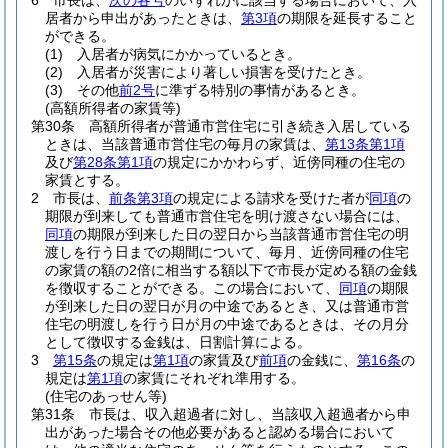
6
市長は、
次の各号
のいずれかに該当する場合において、入
居者から申出があったときは、
第3項
の期限を延長すること
ができる。
(1)
入居者が病気にかかっているとき。
(2)
入居者が災害により著しい損害を受けたとき。
(3)
その他
前2号
に準ずる特別の事情があるとき。
(高額所得者の家賃等)
第30条
高額所得者が普通市営住宅に引き続き入居している
ときは、当該普通市営住宅の毎月の家賃は、
第13条第1項
及び
第28条第1項
の規定にかかわらず、近傍同種の住宅の
家賃とする。
2
市長は、
前条第3項
の規定による請求を受けた者が
同項
の
期限が到来しても普通市営住宅を明け渡さない場合には、
同項
の期限が到来した日の翌日から当該普通市営住宅の明
渡しを行う日までの期間について、毎月、近傍同種の住宅
の家賃の額の2倍に相当する額以下で市長が定める額の金銭
を徴収することができる。
この場合において、
同項
の期限
が到来した日の翌日が月の中途であるとき、又は普通市営
住宅の明渡しを行う日が月の中途であるときは、その月分
として徴収する金銭は、日割計算による。
3
第15条
の規定は
第1項
の家賃及び
前項
の金銭に、
第16条
の
規定は
第1項
の家賃にそれぞれ準用する。
(住宅のあっせん等)
第31条
市長は、収入超過者に対し、当該収入超過者から申
出があった場合その他必要があると認める場合において