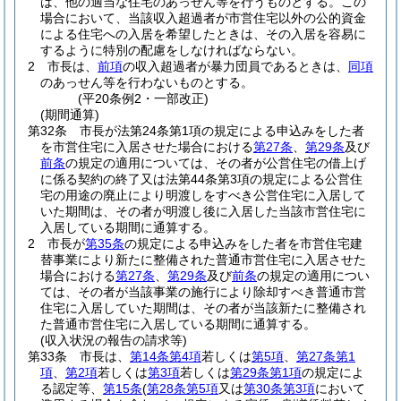
は、他の適当な住宅のあっせん等を行うものとする。
この
場合において、当該収入超過者が市営住宅以外の公的資金
による住宅への入居を希望したときは、その入居を容易に
するように特別の配慮をしなければならない。
2
市長は、
前項
の収入超過者が暴力団員であるときは、
同項
のあっせん等を行わないものとする。
(平20条例2・一部改正)
(期間通算)
第32条
市長が法第24条第1項の規定による申込みをした者
を市営住宅に入居させた場合における
第27条
、
第29条
及び
前条
の規定の適用については、その者が公営住宅の借上げ
に係る契約の終了又は法第44条第3項の規定による公営住
宅の用途の廃止により明渡しをすべき公営住宅に入居して
いた期間は、その者が明渡し後に入居した当該市営住宅に
入居している期間に通算する。
2
市長が
第35条
の規定による申込みをした者を市営住宅建
替事業により新たに整備された普通市営住宅に入居させた
場合における
第27条
、
第29条
及び
前条
の規定の適用につい
ては、その者が当該事業の施行により除却すべき普通市営
住宅に入居していた期間は、その者が当該新たに整備され
た普通市営住宅に入居している期間に通算する。
(収入状況の報告の請求等)
第33条
市長は、
第14条第4項
若しくは
第5項
、
第27条第1
項
、
第2項
若しくは
第3項
若しくは
第29条第1項
の規定によ
る認定等、
第15条
(
第28条第5項
又は
第30条第3項
において