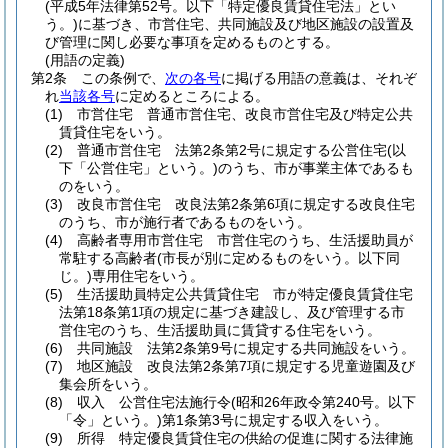
(平成5年法律第52号。以下「特定優良賃貸住宅法」とい
う。)
に基づき、市営住宅、共同施設及び地区施設の設置及
び管理に関し必要な事項を定めるものとする。
(用語の定義)
第2条
この条例で、
次の各号
に掲げる用語の意義は、それぞ
れ
当該各号
に定めるところによる。
(1)
市営住宅 普通市営住宅、改良市営住宅及び特定公共
賃貸住宅をいう。
(2)
普通市営住宅 法第2条第2号に規定する公営住宅
(以
下「公営住宅」という。)
のうち、市が事業主体であるも
のをいう。
(3)
改良市営住宅 改良法第2条第6項に規定する改良住宅
のうち、市が施行者であるものをいう。
(4)
高齢者専用市営住宅 市営住宅のうち、生活援助員が
常駐する高齢者
(市長が別に定めるものをいう。以下同
じ。)
専用住宅をいう。
(5)
生活援助員特定公共賃貸住宅 市が特定優良賃貸住宅
法第18条第1項の規定に基づき建設し、及び管理する市
営住宅のうち、生活援助員に賃貸する住宅をいう。
(6)
共同施設 法第2条第9号に規定する共同施設をいう。
(7)
地区施設 改良法第2条第7項に規定する児童遊園及び
集会所をいう。
(8)
収入 公営住宅法施行令
(昭和26年政令第240号。以下
「令」という。)
第1条第3号に規定する収入をいう。
(9)
所得 特定優良賃貸住宅の供給の促進に関する法律施