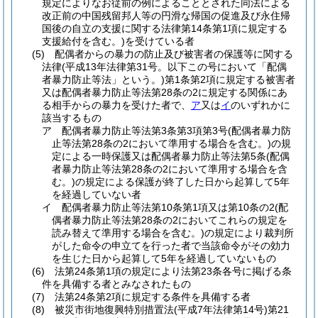
規定によりなお従前の例によることとされた同法による
改正前の中国残留邦人等の円滑な帰国の促進及び永住帰
国後の自立の支援に関する法律第14条第1項に規定する
支援給付を含む。)
を受けている者
(5)
配偶者からの暴力の防止及び被害者の保護等に関する
法律
(平成13年法律第31号。以下この号において「配偶
者暴力防止等法」という。)
第1条第2項に規定する被害者
又は配偶者暴力防止等法第28条の2に規定する関係にあ
る相手からの暴力を受けた者で、
ア
又は
イ
のいずれかに
該当するもの
ア
配偶者暴力防止等法第3条第3項第3号
(配偶者暴力防
止等法第28条の2において準用する場合を含む。)
の規
定による一時保護又は配偶者暴力防止等法第5条
(配偶
者暴力防止等法第28条の2において準用する場合を含
む。)
の規定による保護が終了した日から起算して5年
を経過していない者
イ
配偶者暴力防止等法第10条第1項又は第10条の2
(配
偶者暴力防止等法第28条の2においてこれらの規定を
読み替えて準用する場合を含む。)
の規定により裁判所
がした命令の申立てを行った者で当該命令がその効力
を生じた日から起算して5年を経過していないもの
(6)
法第24条第1項の規定により法第23条各号に掲げる条
件を具備する者とみなされたもの
(7)
法第24条第2項に規定する条件を具備する者
(8)
被災市街地復興特別措置法
(平成7年法律第14号)
第21