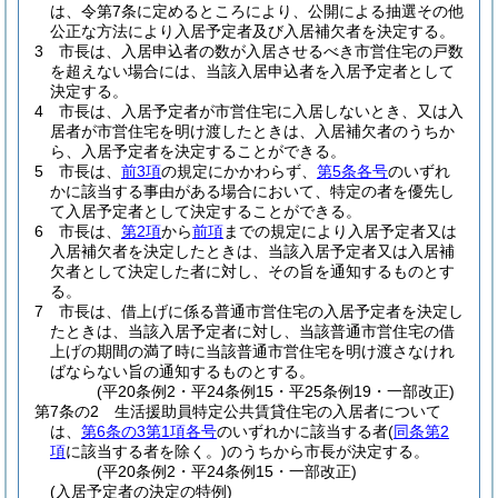
は、令第7条に定めるところにより、公開による抽選その他
公正な方法により入居予定者及び入居補欠者を決定する。
3
市長は、入居申込者の数が入居させるべき市営住宅の戸数
を超えない場合には、当該入居申込者を入居予定者として
決定する。
4
市長は、入居予定者が市営住宅に入居しないとき、又は入
居者が市営住宅を明け渡したときは、入居補欠者のうちか
ら、入居予定者を決定することができる。
5
市長は、
前3項
の規定にかかわらず、
第5条各号
のいずれ
かに該当する事由がある場合において、特定の者を優先し
て入居予定者として決定することができる。
6
市長は、
第2項
から
前項
までの規定により入居予定者又は
入居補欠者を決定したときは、当該入居予定者又は入居補
欠者として決定した者に対し、その旨を通知するものとす
る。
7
市長は、借上げに係る普通市営住宅の入居予定者を決定し
たときは、当該入居予定者に対し、当該普通市営住宅の借
上げの期間の満了時に当該普通市営住宅を明け渡さなけれ
ばならない旨の通知するものとする。
(平20条例2・平24条例15・平25条例19・一部改正)
第7条の2
生活援助員特定公共賃貸住宅の入居者について
は、
第6条の3第1項各号
のいずれかに該当する者
(
同条第2
項
に該当する者を除く。)
のうちから市長が決定する。
(平20条例2・平24条例15・一部改正)
(入居予定者の決定の特例)