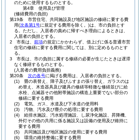
のために使用するものとする。
第4章
使用及び管理
(修繕費用の負担)
第19条
市営住宅、共同施設及び地区施設の修繕に要する費
用
(
次条第1号
に規定する費用を除く。)
は、市の負担とす
る。
ただし、入居者の責めに帰すべき理由によるときは、
入居者の負担とする。
2
市長は、
前項
の規定にかかわらず、借上げに係る普通市営
住宅の修繕に要する費用に関しては、別に定めるものとす
る。
3
市長は、市の負担に属する修繕の必要が生じたときは遅滞
なく修繕するものとする。
(入居者の費用負担義務)
第20条
次の各号
に掲げる費用は、入居者の負担とする。
(1)
畳の表替え、障子及びふすまの張り替え、ガラスのは
め替え、木造器具及び建具の修繕等軽微な修繕並びに給
水栓、点滅器その他附帯施設の構造上重要でない部分の
修繕に要する費用
(2)
電気、ガス、水道及び下水道の使用料
(3)
汚物、汚水及び塵介の処理に要する費用
(4)
給排水施設、汚水処理施設、し尿浄化施設、昇降機、
外灯その他の共用に係る施設又は設備の使用及び維持に
要する費用
(5)
共同施設及び地区施設の使用に要する費用
(6)
環境の維持整備に要する費用