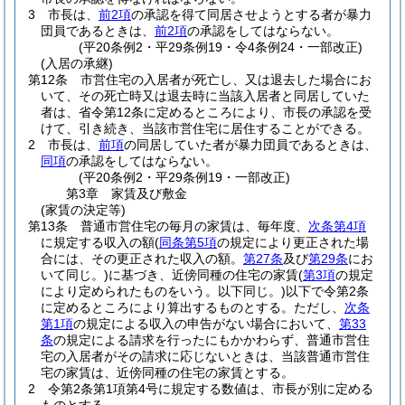
3
市長は、
前2項
の承認を得て同居させようとする者が暴力
団員であるときは、
前2項
の承認をしてはならない。
(平20条例2・平29条例19・令4条例24・一部改正)
(入居の承継)
第12条
市営住宅の入居者が死亡し、又は退去した場合にお
いて、その死亡時又は退去時に当該入居者と同居していた
者は、省令第12条に定めるところにより、市長の承認を受
けて、引き続き、当該市営住宅に居住することができる。
2
市長は、
前項
の同居していた者が暴力団員であるときは、
同項
の承認をしてはならない。
(平20条例2・平29条例19・一部改正)
第3章
家賃及び敷金
(家賃の決定等)
第13条
普通市営住宅の毎月の家賃は、毎年度、
次条第4項
に規定する収入の額
(
同条第5項
の規定により更正された場
合には、その更正された収入の額。
第27条
及び
第29条
にお
いて同じ。)
に基づき、近傍同種の住宅の家賃
(
第3項
の規定
により定められたものをいう。以下同じ。)
以下で令第2条
に定めるところにより算出するものとする。
ただし、
次条
第1項
の規定による収入の申告がない場合において、
第33
条
の規定による請求を行ったにもかかわらず、普通市営住
宅の入居者がその請求に応じないときは、当該普通市営住
宅の家賃は、近傍同種の住宅の家賃とする。
2
令第2条第1項第4号に規定する数値は、市長が別に定める