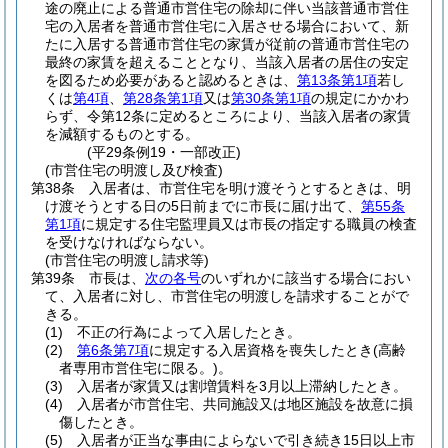
途の廃止による普通市営住宅の除却に伴い当該普通市営住
宅の入居者を普通市営住宅に入居させる場合において、新
たに入居する普通市営住宅の家賃が従前の普通市営住宅の
最終の家賃を超えることとなり、当該入居者の居住の安定
を図るため必要があると認めるときは、
第13条第1項
若し
くは
第4項
、
第28条第1項
又は
第30条第1項
の規定にかかわ
らず、令第12条に定めるところにより、当該入居者の家賃
を減額するものとする。
(平29条例19・一部改正)
(市営住宅の明渡し及び検査)
第38条
入居者は、市営住宅を明け渡そうとするときは、明
け渡そうとする日の5日前までに市長に届け出て、
第55条
第1項
に規定する住宅監理員又は市長の指定する職員の検査
を受けなければならない。
(市営住宅の明渡し請求等)
第39条
市長は、
次の各号
のいずれかに該当する場合におい
て、入居者に対し、市営住宅の明渡しを請求することがで
きる。
(1)
不正の行為によって入居したとき。
(2)
第6条第7項
に規定する入居資格を喪失したとき
(高齢
者専用市営住宅に限る。)
。
(3)
入居者が家賃又は割増賃料を3月以上滞納したとき。
(4)
入居者が市営住宅、共同施設又は地区施設を故意に損
傷したとき。
(5)
入居者が正当な事由によらないで引き続き15日以上市