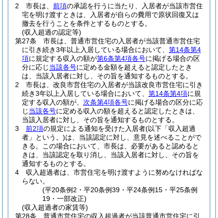
2
市長は、
前項
の承認を行うに当たり、入居者が当該市営住
宅を明け渡すときは、入居者が自らの費用で原状回復又は
撤去を行うことを条件とするものとする。
(収入超過の認定等)
第27条
市長は、普通市営住宅の入居者が当該普通市営住宅
に引き続き3年以上入居している場合において、
第14条第4
項
に規定する収入の額が
第6条第4項各号
に掲げる場合の区
分に応じ
当該各号
に定める金額を超えると認定したとき
は、当該入居者に対し、その旨を通知するものとする。
2
市長は、改良市営住宅の入居者が当該改良市営住宅に引き
続き3年以上入居している場合において、
第14条第4項
に規
定する収入の額が、
次条第4項各号
に掲げる場合の区分に応
じ
当該各号
に定める収入の額を超えると認定したときは、
当該入居者に対し、その旨を通知するものとする。
3
前2項
の規定による通知を受けた入居者
(以下「収入超過
者」という。)
は、当該認定に対し、意見を述べることがで
きる。
この場合において、市長は、必要があると認めると
きは、当該認定を取り消し、当該入居者に対し、その旨を
通知するものとする。
4
収入超過者は、市営住宅を明け渡すように努めなければな
らない。
(平20条例2・平20条例39・平24条例15・平25条例
19・一部改正)
(収入超過者の家賃等)
第28条
普通市営住宅の収入超過者が当該普通市営住宅に引