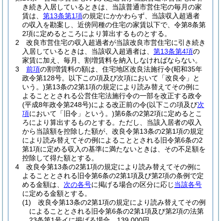
き続き入居しているときは、当該普通市営住宅の毎月の家
賃は、
第13条第1項
の規定にかかわらず、当該収入超過者
の収入を勘案し、近傍同種の住宅の家賃以下で、令第8条第
2項に定めるところにより算出するものとする。
2
改良市営住宅の収入超過者が当該改良市営住宅に引き続き
入居しているときは、当該収入超過者は、
第13条第4項
の
家賃に加え、毎月、割増賃料を納入しなければならない。
3
前項
の割増賃料の額は、住宅地区改良法施行令
(昭和35年
政令第128号。以下この項及び次項において「改良令」と
いう。)
第13条の2第1項の規定により読み替えてその例に
よることとされる公営住宅法施行令の一部を改正する政令
(平成8年政令第248号)
による改正前の令
(以下この項及び
次
項
において「旧令」という。)
第6条の2第2項に定めるとこ
ろにより算出するものとする。
ただし、当該入居者の収入
から当該額を控除した額が、改良令第13条の2第1項の規定
により読み替えてその例によることとされる旧令第6条の2
第1項に定める収入の基準に満たないときは、その不足額を
控除して得た額とする。
4
改良令第13条の2第1項の規定により読み替えてその例に
よることとされる旧令第6条の2第1項及び第2項の条例で定
める金額は、
次の各号
に掲げる場合の区分に応じ
当該各号
に定める金額とする。
(1)
改良令第13条の2第1項の規定により読み替えてその例
によることとされる旧令第6条の2第1項及び第2項の法第
23条第1号イに掲げる場合 139,000円