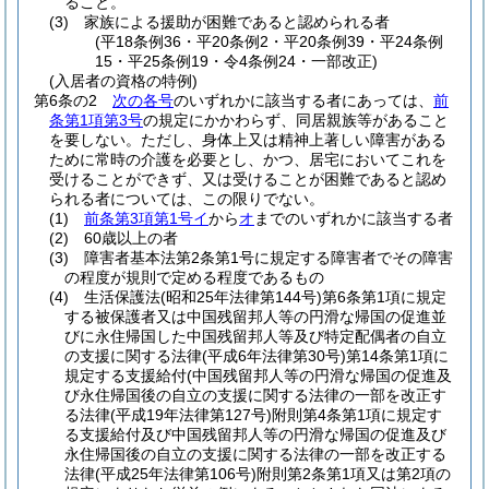
ること。
(3)
家族による援助が困難であると認められる者
(平18条例36・平20条例2・平20条例39・平24条例
15・平25条例19・令4条例24・一部改正)
(入居者の資格の特例)
第6条の2
次の各号
のいずれかに該当する者にあっては、
前
条第1項第3号
の規定にかかわらず、同居親族等があること
を要しない。
ただし、身体上又は精神上著しい障害がある
ために常時の介護を必要とし、かつ、居宅においてこれを
受けることができず、又は受けることが困難であると認め
られる者については、この限りでない。
(1)
前条第3項第1号イ
から
オ
までのいずれかに該当する者
(2)
60歳以上の者
(3)
障害者基本法第2条第1号に規定する障害者でその障害
の程度が規則で定める程度であるもの
(4)
生活保護法
(昭和25年法律第144号)
第6条第1項に規定
する被保護者又は中国残留邦人等の円滑な帰国の促進並
びに永住帰国した中国残留邦人等及び特定配偶者の自立
の支援に関する法律
(平成6年法律第30号)
第14条第1項に
規定する支援給付
(中国残留邦人等の円滑な帰国の促進及
び永住帰国後の自立の支援に関する法律の一部を改正す
る法律
(平成19年法律第127号)
附則第4条第1項に規定す
る支援給付及び中国残留邦人等の円滑な帰国の促進及び
永住帰国後の自立の支援に関する法律の一部を改正する
法律
(平成25年法律第106号)
附則第2条第1項又は第2項の