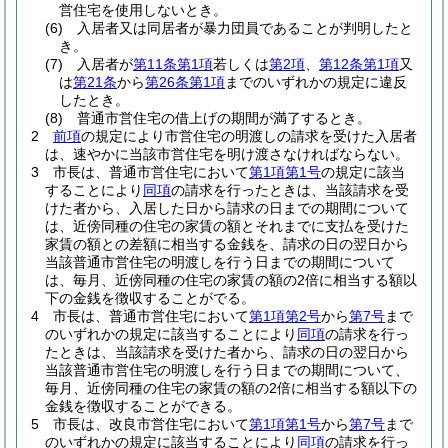
営住宅を使用しないとき。
(6)
入居者又は同居者が暴力団員であることが判明したと
き。
(7)
入居者が
第11条第1項
若しくは
第2項
、
第12条第1項
又
は
第21条
から
第26条第1項
までのいずれかの規定に違反
したとき。
(8)
普通市営住宅の借上げの期間が満了するとき。
2
前項
の規定により市営住宅の明渡しの請求を受けた入居者
は、速やかに当該市営住宅を明け渡さなければならない。
3
市長は、普通市営住宅において
第1項第1号
の規定に該当
することにより
同項
の請求を行ったときは、当該請求を受
けた者から、入居した日から請求の日までの期間について
は、近傍同種の住宅の家賃の額とそれまでに支払を受けた
家賃の額との差額に相当する金銭を、請求の日の翌日から
当該普通市営住宅の明渡しを行う日までの期間について
は、毎月、近傍同種の住宅の家賃の額の2倍に相当する額以
下の金銭を徴収することがでる。
4
市長は、普通市営住宅において
第1項第2号
から
第7号
まで
のいずれかの規定に該当することにより
同項
の請求を行っ
たときは、当該請求を受けた者から、請求の日の翌日から
当該普通市営住宅の明渡しを行う日までの期間について、
毎月、近傍同種の住宅の家賃の額の2倍に相当する額以下の
金銭を徴収することができる。
5
市長は、改良市営住宅において
第1項第1号
から
第7号
まで
のいずれかの規定に該当することにより
同項
の請求を行っ