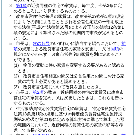
ものとする。
3
第1項
の近傍同種の住宅の家賃は、毎年度、令第3条に定
めるところにより算出するものとする。
4
改良市営住宅の毎月の家賃は、改良法第29条第3項の規定
によりその例によることとされる公営住宅法の一部を改正
する法律
(平成8年法律第55号)
による改正前の法第12条第1
項の規定により算出された額の範囲内で市長が定めるもの
とする。
5
市長は、
次の各号
のいずれかに該当する場合において、
前
項
の規定による改良市営住宅の家賃を変更し、又は
同項
の
規定にかかわらず、改良市営住宅の家賃を別に定めること
ができる。
(1)
物価の変動に伴い家賃を変更する必要があると認める
とき。
(2)
改良市営住宅相互の間又は公営住宅との間における家
賃の均衡上必要があると認めるとき。
(3)
改良市営住宅について改良を施したとき。
6
市長は、
第2項
の数値、近傍同種の住宅の家賃又は改良市
営住宅の家賃を定め、又は変更したときは、これらを告示
するものとする。
7
生活援助員特定公共賃貸住宅の家賃は、特定優良賃貸住宅
法第13条第1項の規定に基づき特定優良賃貸住宅法施行規
則第20条及び第21条に定める算出方法に準じて算出した額
の範囲内において、近傍同種の賃貸住宅の家賃の額等を考
慮して市長が定める。