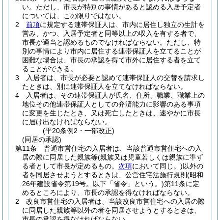
い。
ただし、市長が特別の事情があると認める入居予定者
については、この限りではない。
2
前項
に規定する連帯保証人は、市内に居住し独立の生計を
営み、かつ、入居予定者と同等以上の収入を有する者で、
市長が適当と認めるものでなければならない。
ただし、特
別の事情により市内に居住する連帯保証人を立てることが
困難な場合は、市長の承認を得て市外に居住する者を立て
ることができる。
3
入居者は、市長が必要と認めて連帯保証人の交替を請求し
たときは、別に連帯保証人を立てなければならない。
4
入居者は、その連帯保証人が氏名、住所、職業、職業上の
地位その他連帯保証人としての弁済能力に影響のある事項
に変更を生じたとき、又は死亡したときは、速やかに市長
に届け出なければならない。
(平20条例2・一部改正)
(同居の承認)
第11条
普通市営住宅の入居者は、当該普通市営住宅への入
居の際に同居した親族等
(親族又は児童若しくは親族に準ず
る者として市長が定めるもの。
次項
において同じ。)
以外の
者を同居させようとするときは、公営住宅法施行規則
(昭和
26年建設省令第19号。以下「省令」という。)
第11条に定
めるところにより、市長の承認を得なければならない。
2
改良市営住宅の入居者は、当該改良市営住宅への入居の際
に同居した親族等以外の者を同居させようとするときは、
市長の承認を得なければならない。