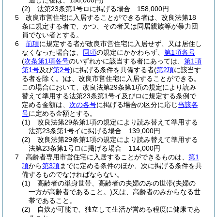
過した後は、158,000円)
(2)
法第23条第1号ロに掲げる場合 158,000円
5
改良市営住宅に入居することができる者は、改良法第18
条に規定する者で、かつ、その者又は同居親族等が暴力団
員でない者とする。
6
前項
に規定する者が改良市営住宅に入居せず、又は居住し
なくなった場合は、
同項
の規定にかかわらず、
第1項各号
(
次条第1項各号
のいずれかに該当する者にあっては、
第1項
第1号
及び
第2号
)
に掲げる条件を具備する者
(
第2項
に該当す
る者を除く。)
は、改良市営住宅に入居することができる。
この場合において、改良法第29条第1項の規定により読み
替えて準用する法第23条第1号イ及びロに規定する条例で
定める金額は、
次の各号
に掲げる場合の区分に応じ
当該各
号
に定める金額とする。
(1)
改良法第29条第1項の規定により読み替えて準用する
法第23条第1号イに掲げる場合 139,000円
(2)
改良法第29条第1項の規定により読み替えて準用する
法第23条第1号ロに掲げる場合 114,000円
7
高齢者専用市営住宅に入居することができるものは、
第1
項
から
第3項
までに定める条件のほか、次に掲げる条件を具
備するものでなければならない。
(1)
高齢者の単身世帯、高齢者の夫婦のみの世帯
(夫婦の
一方が高齢者であること。)
又は、高齢者のみからなる世
帯であること。
(2)
自炊が可能で、独立して生活が営める程度に健康であ