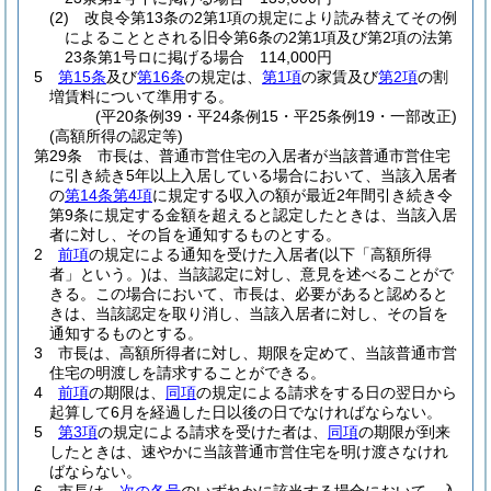
(2)
改良令第13条の2第1項の規定により読み替えてその例
によることとされる旧令第6条の2第1項及び第2項の法第
23条第1号ロに掲げる場合 114,000円
5
第15条
及び
第16条
の規定は、
第1項
の家賃及び
第2項
の割
増賃料について準用する。
(平20条例39・平24条例15・平25条例19・一部改正)
(高額所得の認定等)
第29条
市長は、普通市営住宅の入居者が当該普通市営住宅
に引き続き5年以上入居している場合において、当該入居者
の
第14条第4項
に規定する収入の額が最近2年間引き続き令
第9条に規定する金額を超えると認定したときは、当該入居
者に対し、その旨を通知するものとする。
2
前項
の規定による通知を受けた入居者
(以下「高額所得
者」という。)
は、当該認定に対し、意見を述べることがで
きる。
この場合において、市長は、必要があると認めると
きは、当該認定を取り消し、当該入居者に対し、その旨を
通知するものとする。
3
市長は、高額所得者に対し、期限を定めて、当該普通市営
住宅の明渡しを請求することができる。
4
前項
の期限は、
同項
の規定による請求をする日の翌日から
起算して6月を経過した日以後の日でなければならない。
5
第3項
の規定による請求を受けた者は、
同項
の期限が到来
したときは、速やかに当該普通市営住宅を明け渡さなけれ
ばならない。