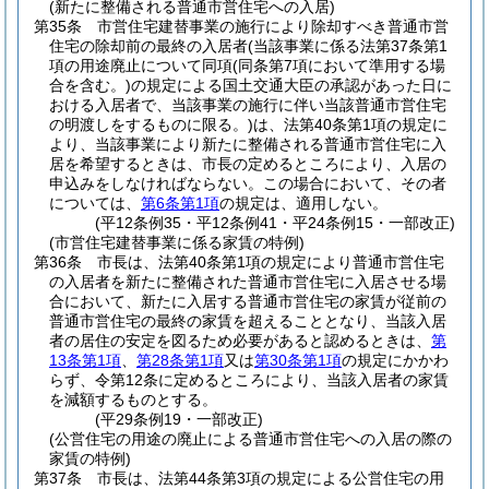
(新たに整備される普通市営住宅への入居)
第35条
市営住宅建替事業の施行により除却すべき普通市営
住宅の除却前の最終の入居者
(当該事業に係る法第37条第1
項の用途廃止について同項
(同条第7項において準用する場
合を含む。)
の規定による国土交通大臣の承認があった日に
おける入居者で、当該事業の施行に伴い当該普通市営住宅
の明渡しをするものに限る。)
は、法第40条第1項の規定に
より、当該事業により新たに整備される普通市営住宅に入
居を希望するときは、市長の定めるところにより、入居の
申込みをしなければならない。
この場合において、その者
については、
第6条第1項
の規定は、適用しない。
(平12条例35・平12条例41・平24条例15・一部改正)
(市営住宅建替事業に係る家賃の特例)
第36条
市長は、法第40条第1項の規定により普通市営住宅
の入居者を新たに整備された普通市営住宅に入居させる場
合において、新たに入居する普通市営住宅の家賃が従前の
普通市営住宅の最終の家賃を超えることとなり、当該入居
者の居住の安定を図るため必要があると認めるときは、
第
13条第1項
、
第28条第1項
又は
第30条第1項
の規定にかかわ
らず、令第12条に定めるところにより、当該入居者の家賃
を減額するものとする。
(平29条例19・一部改正)
(公営住宅の用途の廃止による普通市営住宅への入居の際の
家賃の特例)
第37条
市長は、法第44条第3項の規定による公営住宅の用