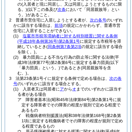
の
(入居者と現に同居し、又は同居しようとするものに限
る。)
(以下この条及び
次条
において「同居親族等」とい
う。)
があること。
2
普通市営住宅に入居しようとする者が、
次の各号
のいずれ
かに該当する場合は、
前項
の規定にかかわらず、普通市営
住宅に入居することができない。
(1)
塩竈市市税等滞納者に対する特別措置に関する条例
(平成18年条例第36号)
第2条第1号
に規定する市税等を滞
納しているとき
(
同条例第7条第2項
の規定に該当する場合
を除く。)
。
(2)
暴力団員による不当な行為の防止等に関する法律
(平
成3年法律第77号)
第2条第6号に規定する暴力団員
(以下
「暴力団員」という。)
であるとき
(同居親族等を含
む。)
。
3
法第23条第1号イに規定する条例で定める場合は、
次の各
号
のいずれかに該当する場合とする。
(1)
入居者又は同居者に
ア
から
オ
までのいずれかに該当す
る者がある場合
ア
障害者基本法
(昭和45年法律第84号)
第2条第1号に規
定する障害者でその障害の程度が規則で定める程度で
あるもの
イ
戦傷病者特別援護法
(昭和38年法律第168号)
第2条第
1項に規定する戦傷病者でその障害の程度が規則で定め
る程度であるもの
ウ
原子爆弾被爆者に対する援護に関する法律
(平成6年