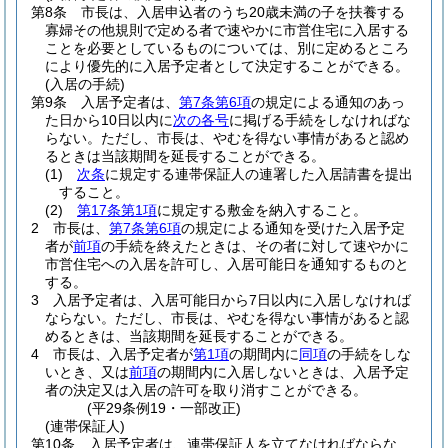
第8条
市長は、入居申込者のうち20歳未満の子を扶養する
寡婦その他規則で定める者で速やかに市営住宅に入居する
ことを必要としているものについては、別に定めるところ
により優先的に入居予定者として決定することができる。
(入居の手続)
第9条
入居予定者は、
第7条第6項
の規定による通知のあっ
た日から10日以内に
次の各号
に掲げる手続をしなければな
らない。
ただし、市長は、やむを得ない事情があると認め
るときは当該期間を延長することができる。
(1)
次条
に規定する連帯保証人の連署した入居請書を提出
すること。
(2)
第17条第1項
に規定する敷金を納入すること。
2
市長は、
第7条第6項
の規定による通知を受けた入居予定
者が
前項
の手続を終えたときは、その者に対して速やかに
市営住宅への入居を許可し、入居可能日を通知するものと
する。
3
入居予定者は、入居可能日から7日以内に入居しなければ
ならない。
ただし、市長は、やむを得ない事情があると認
めるときは、当該期間を延長することができる。
4
市長は、入居予定者が
第1項
の期間内に
同項
の手続をしな
いとき、又は
前項
の期間内に入居しないときは、入居予定
者の決定又は入居の許可を取り消すことができる。
(平29条例19・一部改正)
(連帯保証人)
第10条
入居予定者は、連帯保証人を立てなければならな