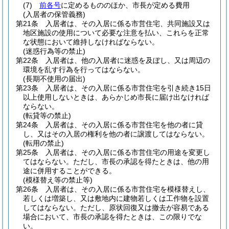
(7)
前各号
に定めるもののほか、市長が定める費用
(入居者の保管義務)
第21条
入居者は、その入居に係る市営住宅、共同施設又は
地区施設の使用について必要な注意を払い、これらを正常
な状態において維持しなければならない。
(迷惑行為等の禁止)
第22条
入居者は、他の入居者に迷惑を及ぼし、又は周辺の
環境を乱す行為を行ってはならない。
(長期不使用の届出)
第23条
入居者は、その入居に係る市営住宅を引き続き15日
以上使用しないときは、あらかじめ市長に届け出なければ
ならない。
(転貸等の禁止)
第24条
入居者は、その入居に係る市営住宅を他の者に貸
し、又はその入居の権利を他の者に譲渡してはならない。
(転用の禁止)
第25条
入居者は、その入居に係る市営住宅の用途を変更し
てはならない。
ただし、市長の承認を得たときは、他の用
途に併用することができる。
(模様替え等の禁止等)
第26条
入居者は、その入居に係る市営住宅を模様替えし、
若しくは増築し、又は敷地内に建物若しくは工作物を設置
してはならない。
ただし、原状回復又は撤去が容易である
場合において、市長の承認を得たときは、この限りでな
い。