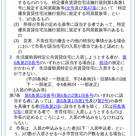
するもののうち、特定優良賃貸住宅法施行規則第1条第1
号に規定する同居親族等
(
次号
及び
第47条
において「特定
優良賃貸住宅法施行規則に規定する同居親族等」とい
う。)
のあるもの
(2)
所得が市長の定める基準に該当する者であって、特定
優良賃貸住宅法施行規則に規定する同居親族等のあるも
の
(3)
災害、不良住宅の撤去その他の特別な事情がある場合
において市長が該当住宅の入居が適当であると認めたも
の
2
生活援助員特定公共賃貸住宅に入居しようとする者が、
第
6条第2項各号
のいずれかに該当する場合は、
前項
の規定に
かかわらず、生活援助員特定公共賃貸住宅に入居すること
ができない。
(平20条例2・一部改正、平24条例15・旧第6条の2繰
下・一部改正、令4条例24・一部改正)
(入居の申込み等)
第7条
第6条第1項各号
(
第6条の2第1項各号
のいずれかに該
当する者にあっては、
第6条第1項第1号
及び
第2号
)
の条件
を具備する者
(
同条第2項
に該当する者を除く。)
又は
同条第
5項
に規定する者で、市営住宅に入居しようとするものは、
市長の定めるところにより、入居の申込みをしなければな
らない。
2
市長は、入居の申込みをした者
(以下「入居申込者」とい
う。)
の数が入居させるべき市営住宅の戸数を超える場合に