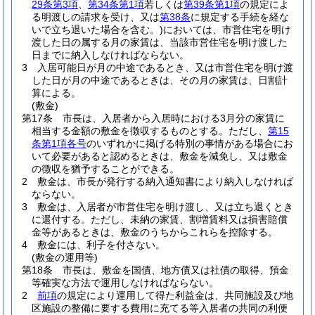
29条第3項
、
第34条第1項
若しくは
第39条第1項
の規定によ
る明渡しの請求を受け、又は
第38条
に規定する手続を経な
いで立ち退いた場合を含む。)
においては、市営住宅を明け
渡した日の属する月の家賃は、当該市営住宅を明け渡した
日までに納入しなければならない。
3
入居可能日が月の中途であるとき、又は市営住宅を明け渡
した日が月の中途であるときは、その月の家賃は、日割計
算による。
(敷金)
第17条
市長は、入居者から入居時における3月分の家賃に
相当する金額の敷金を徴収するものとする。
ただし、
第15
条第1項各号
のいずれかに掲げる特別の事情がある場合にお
いて必要があると認めるときは、敷金を減免し、又は敷金
の徴収を猶予することができる。
2
敷金は、市長が発行する納入通知書により納入しなければ
ならない。
3
敷金は、入居者が市営住宅を明け渡し、又は立ち退くとき
に還付する。
ただし、未納の家賃、割増賃料又は損害賠償
金等があるときは、敷金のうちからこれらを控除する。
4
敷金には、利子を付さない。
(敷金の運用等)
第18条
市長は、敷金を国債、地方債又は社債の取得、預金
等確実な方法で運用しなければならない。
2
前項
の規定により運用して得た利益金は、共同施設及び地
区施設の整備に要する費用に充てる等入居者の共同の利便