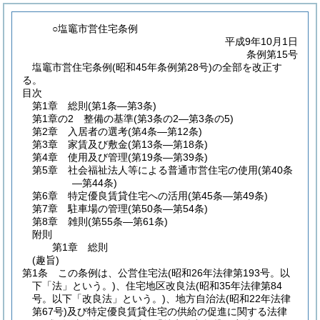
○塩竈市営住宅条例
平成9年10月1日
条例第15号
塩竈市営住宅条例(昭和45年条例第28号)の全部を改正す
る。
目次
第1章
総則
(第1条―第3条)
第1章の2
整備の基準
(第3条の2―第3条の5)
第2章
入居者の選考
(第4条―第12条)
第3章
家賃及び敷金
(第13条―第18条)
第4章
使用及び管理
(第19条―第39条)
第5章
社会福祉法人等による普通市営住宅の使用
(第40条
―第44条)
第6章
特定優良賃貸住宅への活用
(第45条―第49条)
第7章
駐車場の管理
(第50条―第54条)
第8章
雑則
(第55条―第61条)
附則
第1章
総則
(趣旨)
第1条
この条例は、公営住宅法
(昭和26年法律第193号。以
下「法」という。)
、住宅地区改良法
(昭和35年法律第84
号。以下「改良法」という。)
、地方自治法
(昭和22年法律
第67号)
及び特定優良賃貸住宅の供給の促進に関する法律