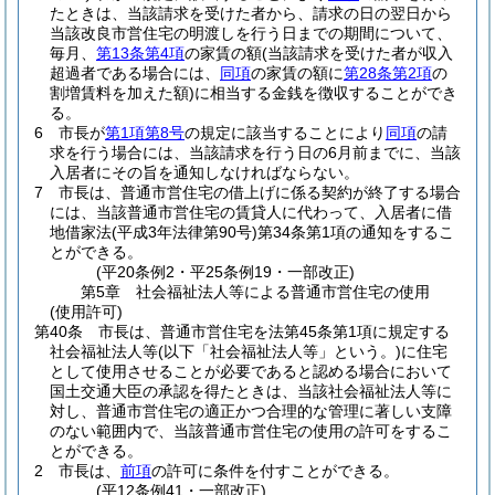
たときは、当該請求を受けた者から、請求の日の翌日から
当該改良市営住宅の明渡しを行う日までの期間について、
毎月、
第13条第4項
の家賃の額
(当該請求を受けた者が収入
超過者である場合には、
同項
の家賃の額に
第28条第2項
の
割増賃料を加えた額)
に相当する金銭を徴収することができ
る。
6
市長が
第1項第8号
の規定に該当することにより
同項
の請
求を行う場合には、当該請求を行う日の6月前までに、当該
入居者にその旨を通知しなければならない。
7
市長は、普通市営住宅の借上げに係る契約が終了する場合
には、当該普通市営住宅の賃貸人に代わって、入居者に借
地借家法
(平成3年法律第90号)
第34条第1項の通知をするこ
とができる。
(平20条例2・平25条例19・一部改正)
第5章
社会福祉法人等による普通市営住宅の使用
(使用許可)
第40条
市長は、普通市営住宅を法第45条第1項に規定する
社会福祉法人等
(以下「社会福祉法人等」という。)
に住宅
として使用させることが必要であると認める場合において
国土交通大臣の承認を得たときは、当該社会福祉法人等に
対し、普通市営住宅の適正かつ合理的な管理に著しい支障
のない範囲内で、当該普通市営住宅の使用の許可をするこ
とができる。
2
市長は、
前項
の許可に条件を付すことができる。
(平12条例41・一部改正)