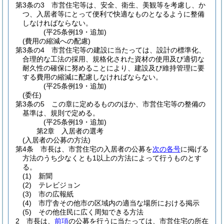
第3条の3
市営住宅等は、安全、衛生、美観等を考慮し、か
つ、入居者等にとって便利で快適なものとなるように整備
しなければならない。
(平25条例19・追加)
(費用の縮減への配慮)
第3条の4
市営住宅等の建設に当たっては、設計の標準化、
合理的な工法の採用、規格化された資材の使用及び適切な
耐久性の確保に努めることにより、建設及び維持管理に要
する費用の縮減に配慮しなければならない。
(平25条例19・追加)
(委任)
第3条の5
この章に定めるもののほか、市営住宅等の整備の
基準は、規則で定める。
(平25条例19・追加)
第2章
入居者の選考
(入居者の公募の方法)
第4条
市長は、市営住宅の入居者の公募を
次の各号
に掲げる
方法のうち少なくとも1以上の方法によって行うものとす
る。
(1)
新聞
(2)
テレビジョン
(3)
市の広報紙
(4)
市庁舎その他市の区域内の適当な場所における掲示
(5)
その他住民に広く周知できる方法
2
市長は、
前項
の公募を行うに当たっては、市営住宅の所在