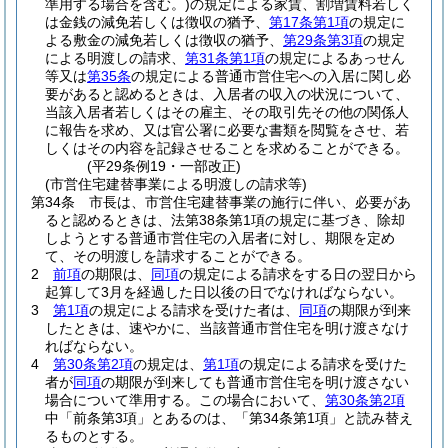
準用する場合を含む。)
の規定による家賃、割増賃料若しく
は金銭の減免若しくは徴収の猶予、
第17条第1項
の規定に
よる敷金の減免若しくは徴収の猶予、
第29条第3項
の規定
による明渡しの請求、
第31条第1項
の規定によるあっせん
等又は
第35条
の規定による普通市営住宅への入居に関し必
要があると認めるときは、入居者の収入の状況について、
当該入居者若しくはその雇主、その取引先その他の関係人
に報告を求め、又は官公署に必要な書類を閲覧をさせ、若
しくはその内容を記録させることを求めることができる。
(平29条例19・一部改正)
(市営住宅建替事業による明渡しの請求等)
第34条
市長は、市営住宅建替事業の施行に伴い、必要があ
ると認めるときは、法第38条第1項の規定に基づき、除却
しようとする普通市営住宅の入居者に対し、期限を定め
て、その明渡しを請求することができる。
2
前項
の期限は、
同項
の規定による請求をする日の翌日から
起算して3月を経過した日以後の日でなければならない。
3
第1項
の規定による請求を受けた者は、
同項
の期限が到来
したときは、速やかに、当該普通市営住宅を明け渡さなけ
ればならない。
4
第30条第2項
の規定は、
第1項
の規定による請求を受けた
者が
同項
の期限が到来しても普通市営住宅を明け渡さない
場合について準用する。
この場合において、
第30条第2項
中「前条第3項」とあるのは、「第34条第1項」と読み替え
るものとする。