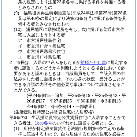
条の規定により法第23条各号に掲げる条件を具備する者
とみなされたもの
(9)
福島復興再生特別措置法
(平成24年法律第25号)
第28条
又は第40条の規定により法第23条各号に掲げる条件を具
備する者とみなされたもの
(10)
浦戸地区に勤務場所を有し、次に掲げる普通市営住
宅に入居しようとする者
ア
市営浦戸桂島住宅
イ
市営浦戸野々島住宅
ウ
市営浦戸寒風沢住宅
エ
市営浦戸朴島住宅
2
市長は、入居の申込みをした者が
前項ただし書
に規定する
者に該当するかどうかを判断しようとする場合において必
要があると認めるときは、当該職員をして、当該入居の申
込みをした者に面接させ、その心身の状況、受けることが
できる介護の内容その他必要な事項について調査させるこ
とができる。
(平24条例15・追加、平25条例19・平25条例42・平
26条例27・平27条例25・平30条例6・令3条例13・
令4条例24・令6条例14・一部改正)
(生活援助員特定公共賃貸住宅の入居資格)
第6条の3
生活援助員特定公共賃貸住宅に入居することがで
きる者は、
次の各号
のいずれかに該当する者とする。
(1)
所得が特定優良賃貸住宅法施行規則第6条で定める基
準に該当するもので、自ら居住するための住宅を必要と