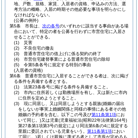
地、戸数、規格、家賃、入居者の資格、申込みの方法、選
考方法の概略、入居の時期その他必要な事項を明らかにし
なければならない。
(公募の例外)
第5条
市長は、
次の各号
のいずれかに該当する事由がある場
合において、特定の者を公募を行わずに市営住宅に入居さ
せることができる。
(1)
災害
(2)
不良住宅の撤去
(3)
普通市営住宅の借上げに係る契約の終了
(4)
市営住宅建替事業による普通市営住宅の除却
(5)
令第5条各号に規定する特別の事由
(入居者の資格)
第6条
普通市営住宅に入居することができる者は、次に掲げ
る条件を具備する者とする。
(1)
法第23条各号に掲げる条件を具備すること。
(2)
市内に住所若しくは勤務場所を有し、又は新たに市内
に住所を定めようとすること。
(3)
現に同居し、又は同居しようとする親族
(婚姻の届出
をしないが事実上婚姻関係と同様の事情にある者その他
婚姻の予約者を含む。以下この号及び
第11条第1項
にお
いて同じ。)
又は児童
(児童福祉法
(昭和22年法律第164号)
第27条第1項第3号の規定により同法第6条の4に規定する
里親に委託されている児童をいう。
第11条第1項
におい
て同じ。)
若しくは親族に準ずる者として市長が定めるも