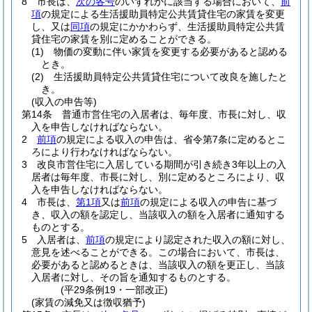
8
市長は、
次の各号
のいずれかに該当する場合において、
前
項
の規定による生活援助員特定公共賃貸住宅の家賃を変更
し、又は
同項
の規定にかかわらず、生活援助員特定公共賃
貸住宅の家賃を別に定めることができる。
(1)
物価の変動に伴い家賃を変更する必要があると認める
とき。
(2)
生活援助員特定公共賃貸住宅について改良を施したと
き。
(収入の申告等)
第14条
普通市営住宅の入居者は、毎年度、市長に対し、収
入を申告しなければならない。
2
前項
の規定による収入の申告は、省令第7条に定めるとこ
ろにより行わなければならない。
3
改良市営住宅に入居している期間が引き続き3年以上の入
居者は毎年度、市長に対し、別に定めるところにより、収
入を申告しなければならない。
4
市長は、
第1項
又は
前項
の規定による収入の申告に基づ
き、収入の額を認定し、当該収入の額を入居者に通知する
ものとする。
5
入居者は、
前項
の規定により認定された収入の額に対し、
意見を述べることができる。
この場合において、市長は、
必要があると認めるときは、当該収入の額を更正し、当該
入居者に対し、その旨を通知するものとする。
(平29条例19・一部改正)
(家賃の減免又は徴収猶予)