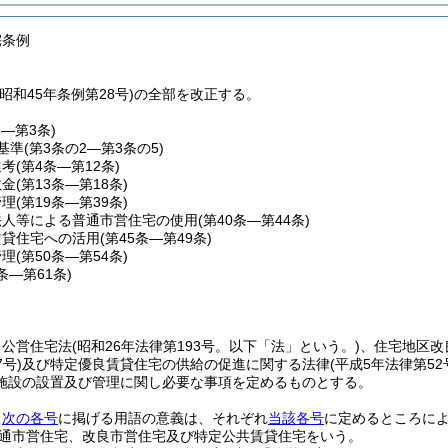
宅条例
昭和45年条例第28号)の全部を改正する。
条―第3条)
基準
(第3条の2―第3条の5)
選考
(第4条―第12条)
敷金
(第13条―第18条)
管理
(第19条―第39条)
法人等による普通市営住宅の使用
(第40条―第44条)
賃貸住宅への活用
(第45条―第49条)
管理
(第50条―第54条)
5条―第61条)
、公営住宅法
(昭和26年法律第193号。以下「法」という。)
、住宅地区改
7号)
及び特定優良賃貸住宅の供給の促進に関する法律
(平成5年法律第5
施設の設置及び管理に関し必要な事項を定めるものとする。
、
次の各号
に掲げる用語の意義は、それぞれ
当該各号
に定めるところに
通市営住宅、改良市営住宅及び特定公共賃貸住宅をいう。