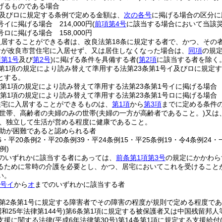
げるものである場合
イ及びロに規定する条例で定める金額は、
次の各号
に掲げる場合の区分に
号イに掲げる場合 214,000円
(
前項第4号
に該当する場合において当該災害
号ロに掲げる場合 158,000円
入居することができる者は、改良法第18条に規定する者で、かつ、その
者が改良市営住宅に入居せず、又は居住しなくなった場合は、
同項
の規
項第1号
及び
第2号
)
に掲げる条件を具備する者
(
第2項
に該当する者を除く。
条第1項の規定により読み替えて準用する法第23条第1号イ及びロに規定
とする。
条第1項の規定により読み替えて準用する法第23条第1号イに掲げる場合 13
条第1項の規定により読み替えて準用する法第23条第1号ロに掲げる場合 11
住宅に入居することができるものは、
第1項
から
第3項
までに定める条件
世帯、高齢者の夫婦のみの世帯
(夫婦の一方が高齢者であること。)
又は
、独立して生活が営める程度に健康であること。
助が困難であると認められる者
36・平20条例2・平20条例39・平24条例15・平25条例19・令4条例24・
例)
のいずれかに該当する者にあっては、
前条第1項第3号
の規定にかかわら
るために常時の介護を必要とし、かつ、居宅においてこれを受けること
い。
1号イ
から
オ
までのいずれかに該当する者
第2条第1号に規定する障害者でその障害の程度が規則で定める程度で
昭和25年法律第144号)
第6条第1項に規定する被保護者又は中国残留邦
支援に関する法律
(平成6年法律第30号)
第14条第1項に規定する支援給付