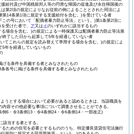
支援給付及び中国残留邦人等の円滑な帰国の促進及び永住帰国後の
又は第2項の規定によりなお従前の例によることとされた同法によ
第14条第1項に規定する支援給付を含む。)
を受けている者
以下この号において「配偶者暴力防止等法」という。)
第1条第2項に
力を受けた者で、
ア
又は
イ
のいずれかに該当するもの
する場合を含む。)
の規定による一時保護又は配偶者暴力防止等法第
が終了した日から起算して5年を経過していない者
おいてこれらの規定を読み替えて準用する場合を含む。)
の規定によ
て5年を経過していないもの
の
に掲げる条件を具備する者とみなされたもの
23条各号に掲げる条件を具備する者とみなされたもの
しようとする場合において必要があると認めるときは、当該職員を
の内容その他必要な事項について調査させることができる。
0条例6・令3条例13・令4条例24・令6条例14・一部改正)
に該当する者とする。
するための住宅を必要とするもののうち、特定優良賃貸住宅法施行
行規則に規定する同居親族等」という。)
のあるもの