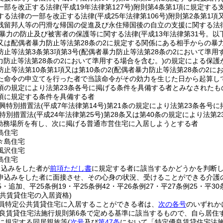
一部を改正する法律
(平成19年法律第127号)
附則第4条第1項に規定する
する法律の一部を改正する法律
(平成25年法律第106号)
附則第2条第1項
残留邦人等の円滑な帰国の促進及び永住帰国後の自立の支援に関する法律
暴力の防止及び被害者の保護等に関する法律
(平成13年法律第31号。
又は配偶者暴力防止等法第28条の2に規定する関係にある相手からの暴
防止等法第3条第3項第3号
(配偶者暴力防止等法第28条の2において準用
力防止等法第28条の2において準用する場合を含む。)
の規定による保護
止等法第10条第1項又は第10条の2
(配偶者暴力防止等法第28条の2に
た命令の申立てを行った者で当該命令がその効力を生じた日から起算し
1項の規定により法第23条各号に掲げる条件を具備する者とみなされたも
2項に規定する条件を具備する者
興特別措置法
(平成7年法律第14号)
第21条の規定により法第23条各号
特別措置法
(平成24年法律第25号)
第28条又は第40条の規定により法第
勤務場所を有し、次に掲げる普通市営住宅に入居しようとする者
島住宅
々島住宅
風沢住宅
島住宅
申込みをした者が
前項ただし書
に規定する者に該当するかどうかを判断
申込みをした者に面接させ、その心身の状況、受けることができる介護
15・追加、平25条例19・平25条例42・平26条例27・平27条例25・平3
共賃貸住宅の入居資格)
員特定公共賃貸住宅に入居することができる者は、
次の各号
のいずれか
良賃貸住宅法施行規則第6条で定める基準に該当するもので、自ら居住
号に規定する同居親族等
(
次号
及び
第47条
において「特定優良賃貸住宅法施