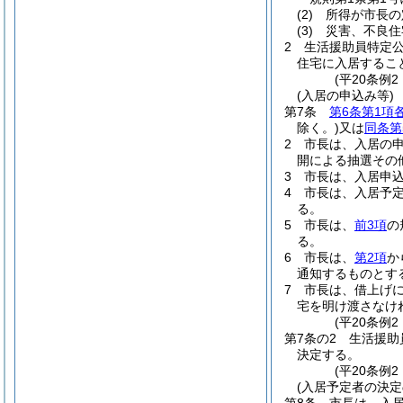
(2)
所得が市長の
(3)
災害、不良住
2
生活援助員特定
住宅に入居するこ
(平20条例
(入居の申込み等)
第7条
第6条第1項
除く。)
又は
同条第
2
市長は、入居の
開による抽選その
3
市長は、入居申
4
市長は、入居予
る。
5
市長は、
前3項
の
る。
6
市長は、
第2項
か
通知するものとす
7
市長は、借上げ
宅を明け渡さなけ
(平20条例
第7条の2
生活援助
決定する。
(平20条例
(入居予定者の決定