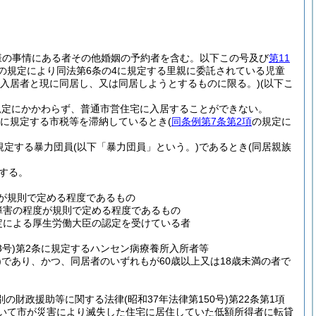
様の事情にある者その他婚姻の予約者を含む。以下この号及び
第11
号の規定により同法第6条の4に規定する里親に委託されている児童
(入居者と現に同居し、又は同居しようとするものに限る。)
(以下こ
規定にかかわらず、普通市営住宅に入居することができない。
に規定する市税等を滞納しているとき
(
同条例第7条第2項
の規定に
規定する暴力団員
(以下「暴力団員」という。)
であるとき
(同居親族
する。
度が規則で定める程度であるもの
障害の程度が規則で定める程度であるもの
規定による厚生労働大臣の認定を受けている者
3号)
第2条に規定するハンセン病療養所入所者等
)
であり、かつ、同居者のいずれもが60歳以上又は18歳未満の者で
別の財政援助等に関する法律
(昭和37年法律第150号)
第22条第1項
おいて市が災害により滅失した住宅に居住していた低額所得者に転貸