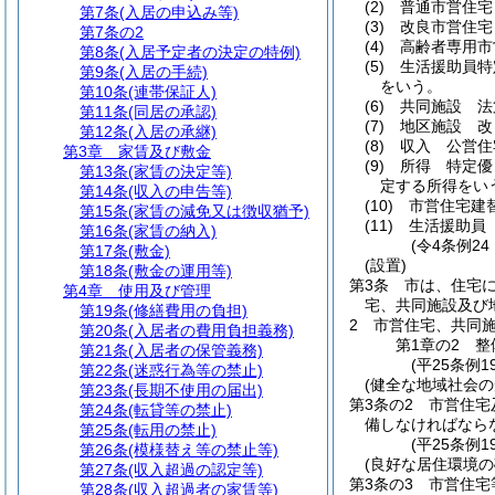
(2)
普通市営住宅
第7条
(入居の申込み等)
(3)
改良市営住宅
第7条の2
(4)
高齢者専用市
第8条
(入居予定者の決定の特例)
(5)
生活援助員特
第9条
(入居の手続)
をいう。
第10条
(連帯保証人)
(6)
共同施設 法
第11条
(同居の承認)
(7)
地区施設 改
第12条
(入居の承継)
(8)
収入 公営住
第3章
家賃及び敷金
(9)
所得 特定優
第13条
(家賃の決定等)
定する所得をい
第14条
(収入の申告等)
(10)
市営住宅建
第15条
(家賃の減免又は徴収猶予)
(11)
生活援助員
第16条
(家賃の納入)
(令4条例2
第17条
(敷金)
(設置)
第18条
(敷金の運用等)
第3条
市は、住宅
第4章
使用及び管理
宅、共同施設及び
第19条
(修繕費用の負担)
2
市営住宅、共同
第20条
(入居者の費用負担義務)
第1章の2
整
第21条
(入居者の保管義務)
(平25条例1
第22条
(迷惑行為等の禁止)
(健全な地域社会の
第23条
(長期不使用の届出)
第3条の2
市営住宅
第24条
(転貸等の禁止)
備しなければなら
第25条
(転用の禁止)
(平25条例1
第26条
(模様替え等の禁止等)
(良好な居住環境の
第27条
(収入超過の認定等)
第3条の3
市営住宅
第28条
(収入超過者の家賃等)