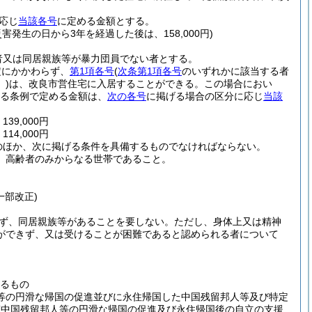
応じ
当該各号
に定める金額とする。
発生の日から3年を経過した後は、158,000円)
者又は同居親族等が暴力団員でない者とする。
定にかかわらず、
第1項各号
(
次条第1項各号
のいずれかに該当する者
)
は、改良市営住宅に入居することができる。
この場合におい
する条例で定める金額は、
次の各号
に掲げる場合の区分に応じ
当該
9,000円
4,000円
のほか、次に掲げる条件を具備するものでなければならない。
、高齢者のみからなる世帯であること。
一部改正)
ず、同居親族等があることを要しない。
ただし、身体上又は精神
ができず、又は受けることが困難であると認められる者について
あるもの
人等の円滑な帰国の促進並びに永住帰国した中国残留邦人等及び特定
(中国残留邦人等の円滑な帰国の促進及び永住帰国後の自立の支援