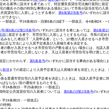
定める基準に該当する者であって、特定優良賃貸住宅法施行規則に規定
宅の撤去その他の特別な事情がある場合において市長が該当住宅の入居
公共賃貸住宅に入居しようとする者が、
第6条第2項各号
のいずれかに該
とができない。
2・一部改正、平24条例15・旧第6条の2繰下・一部改正、令4条例24・一
各号
(
第6条の2第1項各号
のいずれかに該当する者にあっては、
第6条第1
5項
に規定する者で、市営住宅に入居しようとするものは、市長の定め
申込みをした者
(以下「入居申込者」という。)
の数が入居させるべき市営
他公正な方法により入居予定者及び入居補欠者を決定する。
込者の数が入居させるべき市営住宅の戸数を超えない場合には、当該入
定者が市営住宅に入居しないとき、又は入居者が市営住宅を明け渡した
規定にかかわらず、
第5条各号
のいずれかに該当する事由がある場合に
ら
前項
までの規定により入居予定者又は入居補欠者を決定したときは、
る。
に係る普通市営住宅の入居予定者を決定したときは、当該入居予定者に
ればならない旨の通知するものとする。
2・平24条例15・平25条例19・一部改正)
員特定公共賃貸住宅の入居者については、
第6条の3第1項各号
のいずれ
2・平24条例15・一部改正)
の特例)