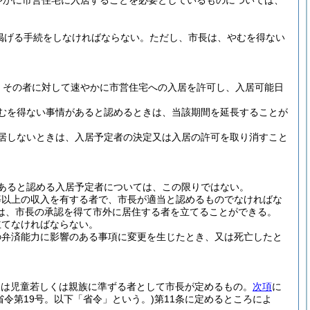
やかに市営住宅に入居することを必要としているものについては、
掲げる手続をしなければならない。
ただし、市長は、やむを得ない
、その者に対して速やかに市営住宅への入居を許可し、入居可能日
むを得ない事情があると認めるときは、当該期間を延長することが
居しないときは、入居予定者の決定又は入居の許可を取り消すこと
あると認める入居予定者については、この限りではない。
等以上の収入を有する者で、市長が適当と認めるものでなければな
は、市長の承認を得て市外に居住する者を立てることができる。
立てなければならない。
の弁済能力に影響のある事項に変更を生じたとき、又は死亡したと
又は児童若しくは親族に準ずる者として市長が定めるもの。
次項
に
設省令第19号。以下「省令」という。)
第11条に定めるところによ