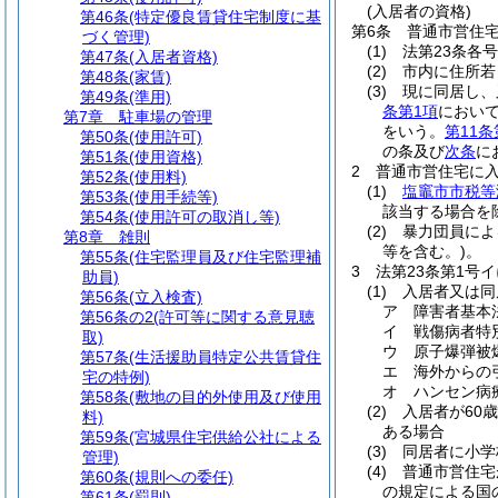
(入居者の資格)
第46条
(特定優良賃貸住宅制度に基
第6条
普通市営住
づく管理)
(1)
法第23条各
第47条
(入居者資格)
(2)
市内に住所若
第48条
(家賃)
(3)
現に同居し、
第49条
(準用)
条第1項
において
第7章
駐車場の管理
をいう。
第11条
第50条
(使用許可)
の条及び
次条
に
第51条
(使用資格)
2
普通市営住宅に
第52条
(使用料)
(1)
塩竈市市税等
第53条
(使用手続等)
該当する場合を
第54条
(使用許可の取消し等)
(2)
暴力団員によ
第8章
雑則
等を含む。)
。
第55条
(住宅監理員及び住宅監理補
3
法第23条第1号
助員)
(1)
入居者又は同
第56条
(立入検査)
ア
障害者基本
第56条の2
(許可等に関する意見聴
イ
戦傷病者特
取)
ウ
原子爆弾被
第57条
(生活援助員特定公共賃貸住
エ
海外からの
宅の特例)
オ
ハンセン病
第58条
(敷地の目的外使用及び使用
(2)
入居者が60
料)
ある場合
第59条
(宮城県住宅供給公社による
(3)
同居者に小学
管理)
(4)
普通市営住宅
第60条
(規則への委任)
の規定による国
第61条
(罰則)