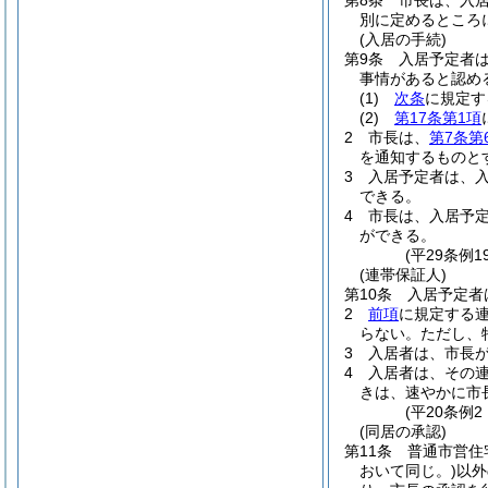
第8条
市長は、入
別に定めるところ
(入居の手続)
第9条
入居予定者
事情があると認め
(1)
次条
に規定す
(2)
第17条第1項
2
市長は、
第7条第
を通知するものと
3
入居予定者は、
できる。
4
市長は、入居予
ができる。
(平29条例
(連帯保証人)
第10条
入居予定者
2
前項
に規定する
らない。
ただし、
3
入居者は、市長
4
入居者は、その
きは、速やかに市
(平20条例
(同居の承認)
第11条
普通市営住
おいて同じ。)
以外