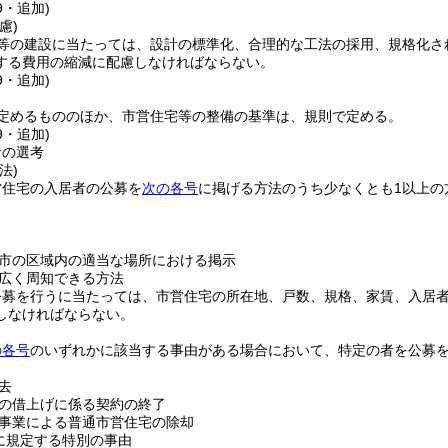
9・追加)
慮)
等の建設に当たっては、設計の標準化、合理的な工法の採用、規格化さ
する費用の縮減に配慮しなければならない。
9・追加)
定めるもののほか、市営住宅等の整備の基準は、規則で定める。
9・追加)
者の選考
法)
営住宅の入居者の公募を
次の各号
に掲げる方法のうち少なくとも1以上の
市の区域内の適当な場所における掲示
広く周知できる方法
公募を行うに当たっては、市営住宅の所在地、戸数、規格、家賃、入居
しなければならない。
の各号
のいずれかに該当する事由がある場合において、特定の者を公募
去
の借上げに係る契約の終了
事業による普通市営住宅の除却
に規定する特別の事由