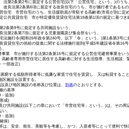
 法第2条第2号に規定する公営住宅
(以下「公営住宅」という。)
のうち
 改良法第2条第6項に規定する改良住宅のうち、市が施行者であるも
営住宅 市営住宅のうち、生活援助員が常駐する高齢者
(市長が別に定
定公共賃貸住宅 市が特定優良賃貸住宅法第18条第1項の規定に基づ
第2条第9号に規定する共同施設をいう。
良法第2条第7項に規定する児童遊園及び集会所をいう。
宅法施行令
(昭和26年政令第240号。以下「令」という。)
第1条第3号
良賃貸住宅の供給の促進に関する法律施行規則
(平成5年建設省令第16
う。
替事業 市が施行する法第2条第15号に規定する公営住宅建替事業をい
 高齢者専用市営住宅に居住する高齢者に対する生活指導、生活相談、
4・一部改正)
に困窮する低額所得者等に低廉な家賃で住宅を賃貸し、又は転貸するこ
地区施設を設置する。
施設及び地区施設の名称及び位置は、
別表
のとおりとする。
備の基準
9・追加)
形成)
及び共同施設
(以下この章において「市営住宅等」という。)
は、その周
ない。
9・追加)
確保)
等は、安全、衛生、美観等を考慮し、かつ、入居者等にとって便利で快