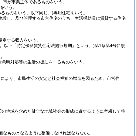
、市が事業主体であるものをいう。
のをいう。
めるものをいう。以下同じ。)
専用住宅をいう。
き建設し、及び管理する市営住宅のうち、生活援助員に賃貸する住宅
に規定する収入をいう。
号。以下「特定優良賃貸住宅法施行規則」という。)
第1条第4号に規
う。
緊急時対応等の生活の援助をするものをいう。
とにより、市民生活の安定と社会福祉の増進を図るため、市営住
辺の地域を含めた健全な地域社会の形成に資するように考慮して整
適なものとなるように整備しなければならない。