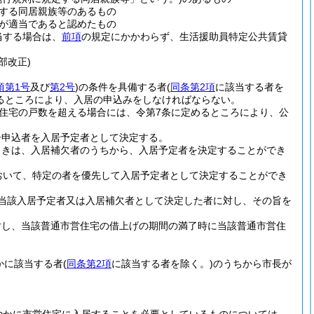
する同居親族等のあるもの
が適当であると認めたもの
当する場合は、
前項
の規定にかかわらず、生活援助員特定公共賃貸
部改正)
項第1号
及び
第2号
)
の条件を具備する者
(
同条第2項
に該当する者を
るところにより、入居の申込みをしなければならない。
住宅の戸数を超える場合には、令第7条に定めるところにより、公
居申込者を入居予定者として決定する。
ときは、入居補欠者のうちから、入居予定者を決定することができ
おいて、特定の者を優先して入居予定者として決定することができ
当該入居予定者又は入居補欠者として決定した者に対し、その旨を
対し、当該普通市営住宅の借上げの期間の満了時に当該普通市営住
かに該当する者
(
同条第2項
に該当する者を除く。)
のうちから市長が