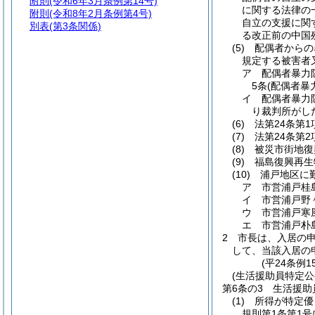
附則
(令和6年3月条例第14号)
に関する法律の
附則
(令和8年2月条例第4号)
自立の支援に関
別表
(第3条関係)
る改正前の中国
(5)
配偶者からの
規定する被害者
ア
配偶者暴力
5条
(配偶者暴
イ
配偶者暴力防
り裁判所がし
(6)
法第24条第
(7)
法第24条第
(8)
被災市街地復
(9)
福島復興再生
(10)
浦戸地区に
ア
市営浦戸桂
イ
市営浦戸野
ウ
市営浦戸寒
エ
市営浦戸朴
2
市長は、入居の
して、当該入居の
(平24条例
(生活援助員特定公
第6条の3
生活援助
(1)
所得が特定優
規則第1条第1