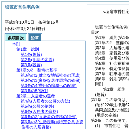
塩竈市営住宅条例
○塩竈市営住
平成9年10月1日 条例第15号
塩竈市営住宅条例(
(令和8年3月24日施行)
目次
第1章
総則
(第1
条項目次
沿革
第1章の2
整備の
本則
第2章
入居者の
第1章
総則
第3章
家賃及び
第1条
(趣旨)
第4章
使用及び
第2条
(用語の定義)
第5章
社会福祉
第3条
(設置)
第6章
特定優良
第1章の2
整備の基準
第7章
駐車場の
第3条の2
(健全な地域社会の形成)
第8章
雑則
(第5
第3条の3
(良好な居住環境の確保)
附則
第3条の4
(費用の縮減への配慮)
第1章
総則
第3条の5
(委任)
(趣旨)
第2章
入居者の選考
第1条
この条例は
第4条
(入居者の公募の方法)
(昭和22年法律第6
第5条
(公募の例外)
共同施設及び地区
第6条
(入居者の資格)
(用語の定義)
第6条の2
(入居者の資格の特例)
第2条
この条例で
第6条の3
(生活援助員特定公共賃貸
(1)
市営住宅 普
住宅の入居資格)