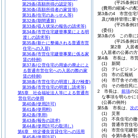
(平25条例1
第29条
(高額所得の認定等)
(費用の縮減への配
第30条
(高額所得者の家賃等)
第3条の4
市営住宅
第31条
(住宅のあっせん等)
及び維持管理に要
第32条
(期間通算)
(平25条例1
第33条
(収入状況の報告の請求等)
(委任)
第34条
(市営住宅建替事業による明
第3条の5
この章に
渡しの請求等)
(平25条例1
第35条
(新たに整備される普通市営
第2章
入居
住宅への入居)
(入居者の公募の方
第36条
(市営住宅建替事業に係る家
第4条
市長は、市
賃の特例)
(1)
新聞
第37条
(公営住宅の用途の廃止によ
(2)
テレビジョン
る普通市営住宅への入居の際の家
(3)
市の広報紙
賃の特例)
(4)
市庁舎その他
第38条
(市営住宅の明渡し及び検査)
(5)
その他住民に
第39条
(市営住宅の明渡し請求等)
2
市長は、
前項
の
第5章
社会福祉法人等による普通市
な事項を明らかに
営住宅の使用
(公募の例外)
第40条
(使用許可)
第5条
市長は、
次
第41条
(使用料)
(1)
災害
第42条
(準用)
(2)
不良住宅の撤
第43条
(報告の請求)
(3)
普通市営住宅
第44条
(使用許可の取消し)
(4)
市営住宅建替
第6章
特定優良賃貸住宅への活用
(5)
令第5条各号
第45条
(使用許可)