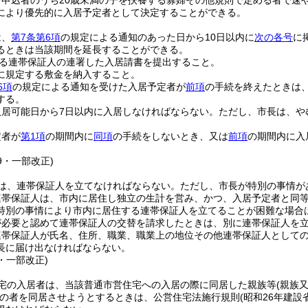
居申込者のうち20歳未満の子を扶養する寡婦その他規則で定める者で速
により優先的に入居予定者として決定することができる。
は、
第7条第6項
の規定による通知のあった日から10日以内に
次の各号
に
るときは当該期間を延長することができる。
る連帯保証人の連署した入居請書を提出すること。
に規定する敷金を納入すること。
6項
の規定による通知を受けた入居予定者が
前項
の手続を終えたときは
する。
入居可能日から7日以内に入居しなければならない。
ただし、市長は、や
定者が
第1項
の期間内に
同項
の手続をしないとき、又は
前項
の期間内に入
19・一部改正)
は、連帯保証人を立てなければならない。
ただし、市長が特別の事情が
連帯保証人は、市内に居住し独立の生計を営み、かつ、入居予定者と同
特別の事情により市内に居住する連帯保証人を立てることが困難な場合
が必要と認めて連帯保証人の交替を請求したときは、別に連帯保証人を
連帯保証人が氏名、住所、職業、職業上の地位その他連帯保証人として
長に届け出なければならない。
2・一部改正)
宅の入居者は、当該普通市営住宅への入居の際に同居した親族等
(親族
の者を同居させようとするときは、公営住宅法施行規則
(昭和26年建