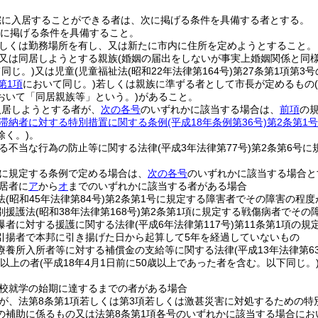
宅に入居することができる者は、次に掲げる条件を具備する者とする。
号に掲げる条件を具備すること。
しくは勤務場所を有し、又は新たに市内に住所を定めようとすること。
又は同居しようとする親族
(婚姻の届出をしないが事実上婚姻関係と同
同じ。)
又は児童
(児童福祉法
(昭和22年法律第164号)
第27条第1項第3
第1項
において同じ。)
若しくは親族に準ずる者として市長が定めるもの
おいて「同居親族等」という。)
があること。
入居しようとする者が、
次の各号
のいずれかに該当する場合は、
前項
の
滞納者に対する特別措置に関する条例
(平成18年条例第36号)
第2条第1号
除く。)
。
る不当な行為の防止等に関する法律
(平成3年法律第77号)
第2条第6号に
イに規定する条例で定める場合は、
次の各号
のいずれかに該当する場合と
居者に
ア
から
オ
までのいずれかに該当する者がある場合
法
(昭和45年法律第84号)
第2条第1号に規定する障害者でその障害の程
別援護法
(昭和38年法律第168号)
第2条第1項に規定する戦傷病者でその
爆者に対する援護に関する法律
(平成6年法律第117号)
第11条第1項の
引揚者で本邦に引き揚げた日から起算して5年を経過していないもの
療養所入所者等に対する補償金の支給等に関する法律
(平成13年法律第6
歳以上の者
(平成18年4月1日前に50歳以上であった者を含む。以下同じ。
校就学の始期に達するまでの者がある場合
が、法第8条第1項若しくは第3項若しくは激甚災害に対処するための特
の補助に係るもの又は法第8条第1項各号のいずれかに該当する場合に