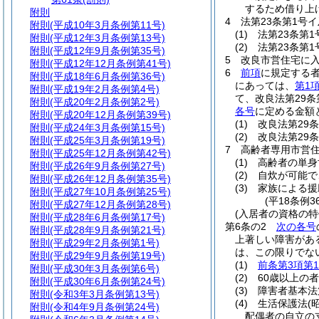
するため借り上
附則
4
法第23条第1号
附則
(平成10年3月条例第11号)
(1)
法第23条第1
附則
(平成12年3月条例第13号)
(2)
法第23条第1
附則
(平成12年9月条例第35号)
5
改良市営住宅に
附則
(平成12年12月条例第41号)
6
前項
に規定する
附則
(平成18年6月条例第36号)
にあっては、
第1
附則
(平成19年2月条例第4号)
て、改良法第29
附則
(平成20年2月条例第2号)
各号
に定める金額
附則
(平成20年12月条例第39号)
(1)
改良法第29
附則
(平成24年3月条例第15号)
(2)
改良法第29
附則
(平成25年3月条例第19号)
7
高齢者専用市営
附則
(平成25年12月条例第42号)
(1)
高齢者の単身
附則
(平成26年9月条例第27号)
(2)
自炊が可能で
附則
(平成26年12月条例第35号)
(3)
家族による援
附則
(平成27年10月条例第25号)
(平18条例
附則
(平成27年12月条例第28号)
(入居者の資格の特
附則
(平成28年6月条例第17号)
第6条の2
次の各号
附則
(平成28年9月条例第21号)
上著しい障害があ
附則
(平成29年2月条例第1号)
は、この限りでな
附則
(平成29年9月条例第19号)
(1)
前条第3項第
附則
(平成30年3月条例第6号)
(2)
60歳以上の者
附則
(平成30年6月条例第24号)
(3)
障害者基本法
附則
(令和3年3月条例第13号)
(4)
生活保護法
(
附則
(令和4年9月条例第24号)
配偶者の自立の