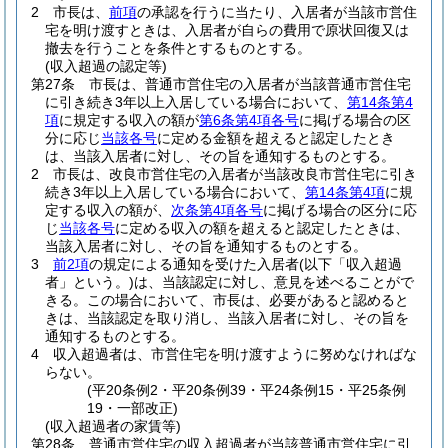
2
市長は、
前項
の承認を行うに当たり、入居者が当該市営住
宅を明け渡すときは、入居者が自らの費用で原状回復又は
撤去を行うことを条件とするものとする。
(収入超過の認定等)
第27条
市長は、普通市営住宅の入居者が当該普通市営住宅
に引き続き3年以上入居している場合において、
第14条第4
項
に規定する収入の額が
第6条第4項各号
に掲げる場合の区
分に応じ
当該各号
に定める金額を超えると認定したとき
は、当該入居者に対し、その旨を通知するものとする。
2
市長は、改良市営住宅の入居者が当該改良市営住宅に引き
続き3年以上入居している場合において、
第14条第4項
に規
定する収入の額が、
次条第4項各号
に掲げる場合の区分に応
じ
当該各号
に定める収入の額を超えると認定したときは、
当該入居者に対し、その旨を通知するものとする。
3
前2項
の規定による通知を受けた入居者
(以下「収入超過
者」という。)
は、当該認定に対し、意見を述べることがで
きる。
この場合において、市長は、必要があると認めると
きは、当該認定を取り消し、当該入居者に対し、その旨を
通知するものとする。
4
収入超過者は、市営住宅を明け渡すように努めなければな
らない。
(平20条例2・平20条例39・平24条例15・平25条例
19・一部改正)
(収入超過者の家賃等)
第28条
普通市営住宅の収入超過者が当該普通市営住宅に引