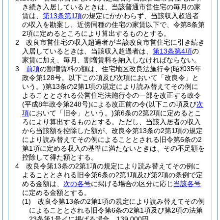
き続き入居しているときは、当該普通市営住宅の毎月の家
賃は、
第13条第1項
の規定にかかわらず、当該収入超過者
の収入を勘案し、近傍同種の住宅の家賃以下で、令第8条第
2項に定めるところにより算出するものとする。
2
改良市営住宅の収入超過者が当該改良市営住宅に引き続き
入居しているときは、当該収入超過者は、
第13条第4項
の
家賃に加え、毎月、割増賃料を納入しなければならない。
3
前項
の割増賃料の額は、住宅地区改良法施行令
(昭和35年
政令第128号。以下この項及び次項において「改良令」と
いう。)
第13条の2第1項の規定により読み替えてその例に
よることとされる公営住宅法施行令の一部を改正する政令
(平成8年政令第248号)
による改正前の令
(以下この項及び
次
項
において「旧令」という。)
第6条の2第2項に定めるとこ
ろにより算出するものとする。
ただし、当該入居者の収入
から当該額を控除した額が、改良令第13条の2第1項の規定
により読み替えてその例によることとされる旧令第6条の2
第1項に定める収入の基準に満たないときは、その不足額を
控除して得た額とする。
4
改良令第13条の2第1項の規定により読み替えてその例に
よることとされる旧令第6条の2第1項及び第2項の条例で定
める金額は、
次の各号
に掲げる場合の区分に応じ
当該各号
に定める金額とする。
(1)
改良令第13条の2第1項の規定により読み替えてその例
によることとされる旧令第6条の2第1項及び第2項の法第
23条第1号イに掲げる場合 139,000円