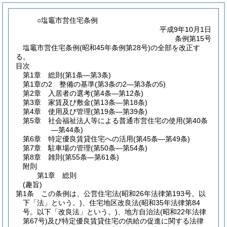
○塩竈市営住宅条例
平成9年10月1日
条例第15号
塩竈市営住宅条例(昭和45年条例第28号)の全部を改正す
る。
目次
第1章
総則
(第1条―第3条)
第1章の2
整備の基準
(第3条の2―第3条の5)
第2章
入居者の選考
(第4条―第12条)
第3章
家賃及び敷金
(第13条―第18条)
第4章
使用及び管理
(第19条―第39条)
第5章
社会福祉法人等による普通市営住宅の使用
(第40条
―第44条)
第6章
特定優良賃貸住宅への活用
(第45条―第49条)
第7章
駐車場の管理
(第50条―第54条)
第8章
雑則
(第55条―第61条)
附則
第1章
総則
(趣旨)
第1条
この条例は、公営住宅法
(昭和26年法律第193号。以
下「法」という。)
、住宅地区改良法
(昭和35年法律第84
号。以下「改良法」という。)
、地方自治法
(昭和22年法律
第67号)
及び特定優良賃貸住宅の供給の促進に関する法律