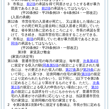
3
市長は、
前2項
の承認を得て同居させようとする者が暴力
団員であるときは、
前2項
の承認をしてはならない。
(平20条例2・平29条例19・令4条例24・一部改正)
(入居の承継)
第12条
市営住宅の入居者が死亡し、又は退去した場合にお
いて、その死亡時又は退去時に当該入居者と同居していた
者は、省令第12条に定めるところにより、市長の承認を受
けて、引き続き、当該市営住宅に居住することができる。
2
市長は、
前項
の同居していた者が暴力団員であるときは、
同項
の承認をしてはならない。
(平20条例2・平29条例19・一部改正)
第3章
家賃及び敷金
(家賃の決定等)
第13条
普通市営住宅の毎月の家賃は、毎年度、
次条第4項
に規定する収入の額
(
同条第5項
の規定により更正された場
合には、その更正された収入の額。
第27条
及び
第29条
にお
いて同じ。)
に基づき、近傍同種の住宅の家賃
(
第3項
の規定
により定められたものをいう。以下同じ。)
以下で令第2条
に定めるところにより算出するものとする。
ただし、
次条
第1項
の規定による収入の申告がない場合において、
第33
条
の規定による請求を行ったにもかかわらず、普通市営住
宅の入居者がその請求に応じないときは、当該普通市営住
宅の家賃は、近傍同種の住宅の家賃とする。
2
令第2条第1項第4号に規定する数値は、市長が別に定める