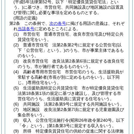
(平成5年法律第52号。以下「特定優良賃貸住宅法」とい
う。)
に基づき、市営住宅、共同施設及び地区施設の設置及
び管理に関し必要な事項を定めるものとする。
(用語の定義)
第2条
この条例で、
次の各号
に掲げる用語の意義は、それぞ
れ
当該各号
に定めるところによる。
(1)
市営住宅 普通市営住宅、改良市営住宅及び特定公共
賃貸住宅をいう。
(2)
普通市営住宅 法第2条第2号に規定する公営住宅
(以
下「公営住宅」という。)
のうち、市が事業主体であるも
のをいう。
(3)
改良市営住宅 改良法第2条第6項に規定する改良住宅
のうち、市が施行者であるものをいう。
(4)
高齢者専用市営住宅 市営住宅のうち、生活援助員が
常駐する高齢者
(市長が別に定めるものをいう。以下同
じ。)
専用住宅をいう。
(5)
生活援助員特定公共賃貸住宅 市が特定優良賃貸住宅
法第18条第1項の規定に基づき建設し、及び管理する市
営住宅のうち、生活援助員に賃貸する住宅をいう。
(6)
共同施設 法第2条第9号に規定する共同施設をいう。
(7)
地区施設 改良法第2条第7項に規定する児童遊園及び
集会所をいう。
(8)
収入 公営住宅法施行令
(昭和26年政令第240号。以下
「令」という。)
第1条第3号に規定する収入をいう。
(9)
所得 特定優良賃貸住宅の供給の促進に関する法律施