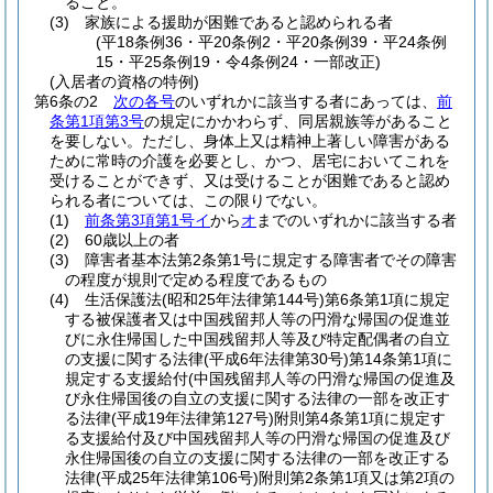
ること。
(3)
家族による援助が困難であると認められる者
(平18条例36・平20条例2・平20条例39・平24条例
15・平25条例19・令4条例24・一部改正)
(入居者の資格の特例)
第6条の2
次の各号
のいずれかに該当する者にあっては、
前
条第1項第3号
の規定にかかわらず、同居親族等があること
を要しない。
ただし、身体上又は精神上著しい障害がある
ために常時の介護を必要とし、かつ、居宅においてこれを
受けることができず、又は受けることが困難であると認め
られる者については、この限りでない。
(1)
前条第3項第1号イ
から
オ
までのいずれかに該当する者
(2)
60歳以上の者
(3)
障害者基本法第2条第1号に規定する障害者でその障害
の程度が規則で定める程度であるもの
(4)
生活保護法
(昭和25年法律第144号)
第6条第1項に規定
する被保護者又は中国残留邦人等の円滑な帰国の促進並
びに永住帰国した中国残留邦人等及び特定配偶者の自立
の支援に関する法律
(平成6年法律第30号)
第14条第1項に
規定する支援給付
(中国残留邦人等の円滑な帰国の促進及
び永住帰国後の自立の支援に関する法律の一部を改正す
る法律
(平成19年法律第127号)
附則第4条第1項に規定す
る支援給付及び中国残留邦人等の円滑な帰国の促進及び
永住帰国後の自立の支援に関する法律の一部を改正する
法律
(平成25年法律第106号)
附則第2条第1項又は第2項の