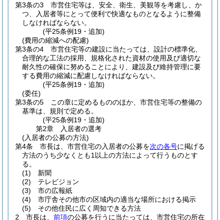
第3条の3
市営住宅等は、安全、衛生、美観等を考慮し、か
つ、入居者等にとって便利で快適なものとなるように整備
しなければならない。
(平25条例19・追加)
(費用の縮減への配慮)
第3条の4
市営住宅等の建設に当たっては、設計の標準化、
合理的な工法の採用、規格化された資材の使用及び適切な
耐久性の確保に努めることにより、建設及び維持管理に要
する費用の縮減に配慮しなければならない。
(平25条例19・追加)
(委任)
第3条の5
この章に定めるもののほか、市営住宅等の整備の
基準は、規則で定める。
(平25条例19・追加)
第2章
入居者の選考
(入居者の公募の方法)
第4条
市長は、市営住宅の入居者の公募を
次の各号
に掲げる
方法のうち少なくとも1以上の方法によって行うものとす
る。
(1)
新聞
(2)
テレビジョン
(3)
市の広報紙
(4)
市庁舎その他市の区域内の適当な場所における掲示
(5)
その他住民に広く周知できる方法
2
市長は、
前項
の公募を行うに当たっては、市営住宅の所在