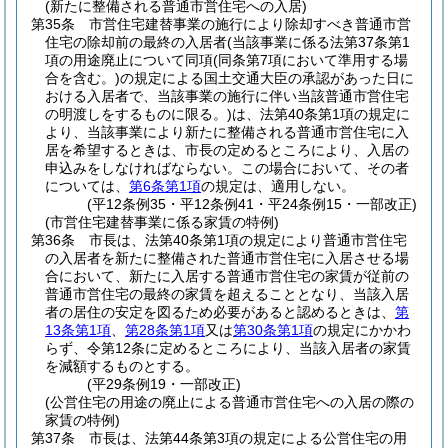
(新たに整備される普通市営住宅への入居)
第35条
市営住宅建替事業の施行により除却すべき普通市営
住宅の除却前の最終の入居者
(当該事業に係る法第37条第1
項の用途廃止について同項
(同条第7項において準用する場
合を含む。)
の規定による国土交通大臣の承認があった日に
おける入居者で、当該事業の施行に伴い当該普通市営住宅
の明渡しをするものに限る。)
は、法第40条第1項の規定に
より、当該事業により新たに整備される普通市営住宅に入
居を希望するときは、市長の定めるところにより、入居の
申込みをしなければならない。
この場合において、その者
については、
第6条第1項
の規定は、適用しない。
(平12条例35・平12条例41・平24条例15・一部改正)
(市営住宅建替事業に係る家賃の特例)
第36条
市長は、法第40条第1項の規定により普通市営住宅
の入居者を新たに整備された普通市営住宅に入居させる場
合において、新たに入居する普通市営住宅の家賃が従前の
普通市営住宅の最終の家賃を超えることとなり、当該入居
者の居住の安定を図るため必要があると認めるときは、
第
13条第1項
、
第28条第1項
又は
第30条第1項
の規定にかかわ
らず、令第12条に定めるところにより、当該入居者の家賃
を減額するものとする。
(平29条例19・一部改正)
(公営住宅の用途の廃止による普通市営住宅への入居の際の
家賃の特例)
第37条
市長は、法第44条第3項の規定による公営住宅の用