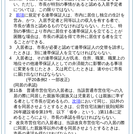
い。
ただし、市長が特別の事情があると認める入居予定者
については、この限りではない。
2
前項
に規定する連帯保証人は、市内に居住し独立の生計を
営み、かつ、入居予定者と同等以上の収入を有する者で、
市長が適当と認めるものでなければならない。
ただし、特
別の事情により市内に居住する連帯保証人を立てることが
困難な場合は、市長の承認を得て市外に居住する者を立て
ることができる。
3
入居者は、市長が必要と認めて連帯保証人の交替を請求し
たときは、別に連帯保証人を立てなければならない。
4
入居者は、その連帯保証人が氏名、住所、職業、職業上の
地位その他連帯保証人としての弁済能力に影響のある事項
に変更を生じたとき、又は死亡したときは、速やかに市長
に届け出なければならない。
(平20条例2・一部改正)
(同居の承認)
第11条
普通市営住宅の入居者は、当該普通市営住宅への入
居の際に同居した親族等
(親族又は児童若しくは親族に準ず
る者として市長が定めるもの。
次項
において同じ。)
以外の
者を同居させようとするときは、公営住宅法施行規則
(昭和
26年建設省令第19号。以下「省令」という。)
第11条に定
めるところにより、市長の承認を得なければならない。
2
改良市営住宅の入居者は、当該改良市営住宅への入居の際
に同居した親族等以外の者を同居させようとするときは、
市長の承認を得なければならない。