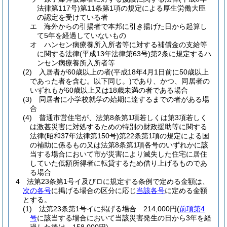
法律第117号)
第11条第1項の規定による厚生労働大臣
の認定を受けている者
エ
海外からの引揚者で本邦に引き揚げた日から起算し
て5年を経過していないもの
オ
ハンセン病療養所入所者等に対する補償金の支給等
に関する法律
(平成13年法律第63号)
第2条に規定するハ
ンセン病療養所入所者等
(2)
入居者が60歳以上の者
(平成18年4月1日前に50歳以上
であった者を含む。以下同じ。)
であり、かつ、同居者の
いずれもが60歳以上又は18歳未満の者である場合
(3)
同居者に小学校就学の始期に達するまでの者がある場
合
(4)
普通市営住宅が、法第8条第1項若しくは第3項若しく
は激甚災害に対処するための特別の財政援助等に関する
法律
(昭和37年法律第150号)
第22条第1項の規定による国
の補助に係るもの又は法第8条第1項各号のいずれかに該
当する場合において市が災害により滅失した住宅に居住
していた低額所得者に転貸するため借り上げるものであ
る場合
4
法第23条第1号イ及びロに規定する条例で定める金額は、
次の各号
に掲げる場合の区分に応じ
当該各号
に定める金額
とする。
(1)
法第23条第1号イに掲げる場合 214,000円
(
前項第4
号
に該当する場合において当該災害発生の日から3年を経