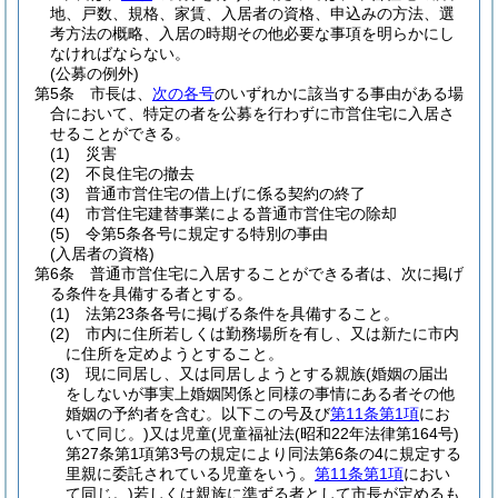
地、戸数、規格、家賃、入居者の資格、申込みの方法、選
考方法の概略、入居の時期その他必要な事項を明らかにし
なければならない。
(公募の例外)
第5条
市長は、
次の各号
のいずれかに該当する事由がある場
合において、特定の者を公募を行わずに市営住宅に入居さ
せることができる。
(1)
災害
(2)
不良住宅の撤去
(3)
普通市営住宅の借上げに係る契約の終了
(4)
市営住宅建替事業による普通市営住宅の除却
(5)
令第5条各号に規定する特別の事由
(入居者の資格)
第6条
普通市営住宅に入居することができる者は、次に掲げ
る条件を具備する者とする。
(1)
法第23条各号に掲げる条件を具備すること。
(2)
市内に住所若しくは勤務場所を有し、又は新たに市内
に住所を定めようとすること。
(3)
現に同居し、又は同居しようとする親族
(婚姻の届出
をしないが事実上婚姻関係と同様の事情にある者その他
婚姻の予約者を含む。以下この号及び
第11条第1項
にお
いて同じ。)
又は児童
(児童福祉法
(昭和22年法律第164号)
第27条第1項第3号の規定により同法第6条の4に規定する
里親に委託されている児童をいう。
第11条第1項
におい
て同じ。)
若しくは親族に準ずる者として市長が定めるも