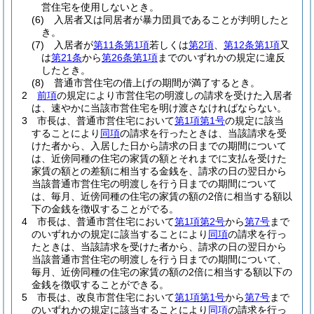
営住宅を使用しないとき。
(6)
入居者又は同居者が暴力団員であることが判明したと
き。
(7)
入居者が
第11条第1項
若しくは
第2項
、
第12条第1項
又
は
第21条
から
第26条第1項
までのいずれかの規定に違反
したとき。
(8)
普通市営住宅の借上げの期間が満了するとき。
2
前項
の規定により市営住宅の明渡しの請求を受けた入居者
は、速やかに当該市営住宅を明け渡さなければならない。
3
市長は、普通市営住宅において
第1項第1号
の規定に該当
することにより
同項
の請求を行ったときは、当該請求を受
けた者から、入居した日から請求の日までの期間について
は、近傍同種の住宅の家賃の額とそれまでに支払を受けた
家賃の額との差額に相当する金銭を、請求の日の翌日から
当該普通市営住宅の明渡しを行う日までの期間について
は、毎月、近傍同種の住宅の家賃の額の2倍に相当する額以
下の金銭を徴収することがでる。
4
市長は、普通市営住宅において
第1項第2号
から
第7号
まで
のいずれかの規定に該当することにより
同項
の請求を行っ
たときは、当該請求を受けた者から、請求の日の翌日から
当該普通市営住宅の明渡しを行う日までの期間について、
毎月、近傍同種の住宅の家賃の額の2倍に相当する額以下の
金銭を徴収することができる。
5
市長は、改良市営住宅において
第1項第1号
から
第7号
まで
のいずれかの規定に該当することにより
同項
の請求を行っ