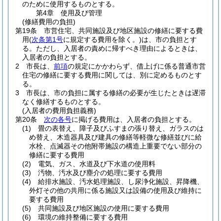
のために使用するものとする。
第4章
使用及び管理
(修繕費用の負担)
第19条
市営住宅、共同施設及び地区施設の修繕に要する費
用
(
次条第1号
に規定する費用を除く。)
は、市の負担とす
る。
ただし、入居者の責めに帰すべき理由によるときは、
入居者の負担とする。
2
市長は、
前項
の規定にかかわらず、借上げに係る普通市営
住宅の修繕に要する費用に関しては、別に定めるものとす
る。
3
市長は、市の負担に属する修繕の必要が生じたときは遅滞
なく修繕するものとする。
(入居者の費用負担義務)
第20条
次の各号
に掲げる費用は、入居者の負担とする。
(1)
畳の表替え、障子及びふすまの張り替え、ガラスのは
め替え、木造器具及び建具の修繕等軽微な修繕並びに給
水栓、点滅器その他附帯施設の構造上重要でない部分の
修繕に要する費用
(2)
電気、ガス、水道及び下水道の使用料
(3)
汚物、汚水及び塵介の処理に要する費用
(4)
給排水施設、汚水処理施設、し尿浄化施設、昇降機、
外灯その他の共用に係る施設又は設備の使用及び維持に
要する費用
(5)
共同施設及び地区施設の使用に要する費用
(6)
環境の維持整備に要する費用