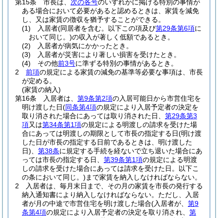
第15条
市長は、
次の各号
のいずれかに掲げる特別の事情が
ある場合において必要があると認めるときは、家賃を減免
し、又は家賃の徴収を猶予することができる。
(1)
入居者
(同居者を含む。以下この項及び
第29条第6項
に
おいて同じ。)
の収入が著しく低額であるとき。
(2)
入居者が病気にかかったとき。
(3)
入居者が災害により著しい損害を受けたとき。
(4)
その他
前3号
に準ずる特別の事情があるとき。
2
前項
の規定による家賃の減免の基準等必要な事項は、市長
が定める。
(家賃の納入)
第16条
入居者は、
第9条第2項
の入居可能日から市営住宅を
明け渡した日
(
同条第4項
の規定により入居予定者の決定を
取り消された場合にあっては取り消された日、
第29条第3
項
又は
第34条第1項
の規定による明渡しの請求を受けた場
合にあっては明渡しの期限として市長の指定する日
(明け渡
した日が市長の指定する日前であるときは、明け渡した
日)
、
第38条
に規定する手続を経ないで立ち退いた場合にあ
っては市長の指定する日、
第39条第1項
の規定による明渡
しの請求を受けた場合にあっては請求を受けた日。以下こ
の条において同じ。)
まで家賃を納入しなければならない。
2
入居者は、毎月末日まで、その月の家賃を市長の発行する
納入通知書により納入しなければならない。
ただし、入居
者が月の中途で市営住宅を明け渡した場合
(入居者が、
第9
条第4項
の規定により入居予定者の決定を取り消され、
第