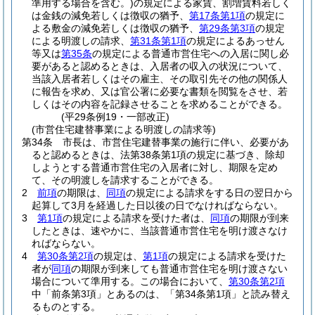
準用する場合を含む。)
の規定による家賃、割増賃料若しく
は金銭の減免若しくは徴収の猶予、
第17条第1項
の規定に
よる敷金の減免若しくは徴収の猶予、
第29条第3項
の規定
による明渡しの請求、
第31条第1項
の規定によるあっせん
等又は
第35条
の規定による普通市営住宅への入居に関し必
要があると認めるときは、入居者の収入の状況について、
当該入居者若しくはその雇主、その取引先その他の関係人
に報告を求め、又は官公署に必要な書類を閲覧をさせ、若
しくはその内容を記録させることを求めることができる。
(平29条例19・一部改正)
(市営住宅建替事業による明渡しの請求等)
第34条
市長は、市営住宅建替事業の施行に伴い、必要があ
ると認めるときは、法第38条第1項の規定に基づき、除却
しようとする普通市営住宅の入居者に対し、期限を定め
て、その明渡しを請求することができる。
2
前項
の期限は、
同項
の規定による請求をする日の翌日から
起算して3月を経過した日以後の日でなければならない。
3
第1項
の規定による請求を受けた者は、
同項
の期限が到来
したときは、速やかに、当該普通市営住宅を明け渡さなけ
ればならない。
4
第30条第2項
の規定は、
第1項
の規定による請求を受けた
者が
同項
の期限が到来しても普通市営住宅を明け渡さない
場合について準用する。
この場合において、
第30条第2項
中「前条第3項」とあるのは、「第34条第1項」と読み替え
るものとする。