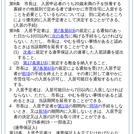
第8条
市長は、入居申込者のうち20歳未満の子を扶養する
寡婦その他規則で定める者で速やかに市営住宅に入居する
ことを必要としているものについては、別に定めるところ
により優先的に入居予定者として決定することができる。
(入居の手続)
第9条
入居予定者は、
第7条第6項
の規定による通知のあっ
た日から10日以内に
次の各号
に掲げる手続をしなければな
らない。
ただし、市長は、やむを得ない事情があると認め
るときは当該期間を延長することができる。
(1)
次条
に規定する連帯保証人の連署した入居請書を提出
すること。
(2)
第17条第1項
に規定する敷金を納入すること。
2
市長は、
第7条第6項
の規定による通知を受けた入居予定
者が
前項
の手続を終えたときは、その者に対して速やかに
市営住宅への入居を許可し、入居可能日を通知するものと
する。
3
入居予定者は、入居可能日から7日以内に入居しなければ
ならない。
ただし、市長は、やむを得ない事情があると認
めるときは、当該期間を延長することができる。
4
市長は、入居予定者が
第1項
の期間内に
同項
の手続をしな
いとき、又は
前項
の期間内に入居しないときは、入居予定
者の決定又は入居の許可を取り消すことができる。
(平29条例19・一部改正)
(連帯保証人)
第10条
入居予定者は、連帯保証人を立てなければならな