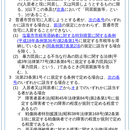
の
(入居者と現に同居し、又は同居しようとするものに限
る。)
(以下この条及び
次条
において「同居親族等」とい
う。)
があること。
2
普通市営住宅に入居しようとする者が、
次の各号
のいずれ
かに該当する場合は、
前項
の規定にかかわらず、普通市営
住宅に入居することができない。
(1)
塩竈市市税等滞納者に対する特別措置に関する条例
(平成18年条例第36号)
第2条第1号
に規定する市税等を滞
納しているとき
(
同条例第7条第2項
の規定に該当する場合
を除く。)
。
(2)
暴力団員による不当な行為の防止等に関する法律
(平
成3年法律第77号)
第2条第6号に規定する暴力団員
(以下
「暴力団員」という。)
であるとき
(同居親族等を含
む。)
。
3
法第23条第1号イに規定する条例で定める場合は、
次の各
号
のいずれかに該当する場合とする。
(1)
入居者又は同居者に
ア
から
オ
までのいずれかに該当す
る者がある場合
ア
障害者基本法
(昭和45年法律第84号)
第2条第1号に規
定する障害者でその障害の程度が規則で定める程度で
あるもの
イ
戦傷病者特別援護法
(昭和38年法律第168号)
第2条第
1項に規定する戦傷病者でその障害の程度が規則で定め
る程度であるもの
ウ
原子爆弾被爆者に対する援護に関する法律
(平成6年