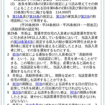
(2)
改良令第13条の2第1項の規定により読み替えてその例
によることとされる旧令第6条の2第1項及び第2項の法第
23条第1号ロに掲げる場合 114,000円
5
第15条
及び
第16条
の規定は、
第1項
の家賃及び
第2項
の割
増賃料について準用する。
(平20条例39・平24条例15・平25条例19・一部改正)
(高額所得の認定等)
第29条
市長は、普通市営住宅の入居者が当該普通市営住宅
に引き続き5年以上入居している場合において、当該入居者
の
第14条第4項
に規定する収入の額が最近2年間引き続き令
第9条に規定する金額を超えると認定したときは、当該入居
者に対し、その旨を通知するものとする。
2
前項
の規定による通知を受けた入居者
(以下「高額所得
者」という。)
は、当該認定に対し、意見を述べることがで
きる。
この場合において、市長は、必要があると認めると
きは、当該認定を取り消し、当該入居者に対し、その旨を
通知するものとする。
3
市長は、高額所得者に対し、期限を定めて、当該普通市営
住宅の明渡しを請求することができる。
4
前項
の期限は、
同項
の規定による請求をする日の翌日から
起算して6月を経過した日以後の日でなければならない。
5
第3項
の規定による請求を受けた者は、
同項
の期限が到来
したときは、速やかに当該普通市営住宅を明け渡さなけれ
ばならない。