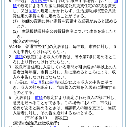
8
市長は、
次の各号
のいずれかに該当する場合において、
前
項
の規定による生活援助員特定公共賃貸住宅の家賃を変更
し、又は
同項
の規定にかかわらず、生活援助員特定公共賃
貸住宅の家賃を別に定めることができる。
(1)
物価の変動に伴い家賃を変更する必要があると認める
とき。
(2)
生活援助員特定公共賃貸住宅について改良を施したと
き。
(収入の申告等)
第14条
普通市営住宅の入居者は、毎年度、市長に対し、収
入を申告しなければならない。
2
前項
の規定による収入の申告は、省令第7条に定めるとこ
ろにより行わなければならない。
3
改良市営住宅に入居している期間が引き続き3年以上の入
居者は毎年度、市長に対し、別に定めるところにより、収
入を申告しなければならない。
4
市長は、
第1項
又は
前項
の規定による収入の申告に基づ
き、収入の額を認定し、当該収入の額を入居者に通知する
ものとする。
5
入居者は、
前項
の規定により認定された収入の額に対し、
意見を述べることができる。
この場合において、市長は、
必要があると認めるときは、当該収入の額を更正し、当該
入居者に対し、その旨を通知するものとする。
(平29条例19・一部改正)
(家賃の減免又は徴収猶予)