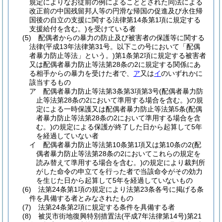
規定によりなお従前の例によることとされた同法による
改正前の中国残留邦人等の円滑な帰国の促進及び永住帰
国後の自立の支援に関する法律第14条第1項に規定する
支援給付を含む。)
を受けている者
(5)
配偶者からの暴力の防止及び被害者の保護等に関する
法律
(平成13年法律第31号。以下この号において「配偶
者暴力防止等法」という。)
第1条第2項に規定する被害者
又は配偶者暴力防止等法第28条の2に規定する関係にあ
る相手からの暴力を受けた者で、
ア
又は
イ
のいずれかに
該当するもの
ア
配偶者暴力防止等法第3条第3項第3号
(配偶者暴力防
止等法第28条の2において準用する場合を含む。)
の規
定による一時保護又は配偶者暴力防止等法第5条
(配偶
者暴力防止等法第28条の2において準用する場合を含
む。)
の規定による保護が終了した日から起算して5年
を経過していない者
イ
配偶者暴力防止等法第10条第1項又は第10条の2
(配
偶者暴力防止等法第28条の2においてこれらの規定を
読み替えて準用する場合を含む。)
の規定により裁判所
がした命令の申立てを行った者で当該命令がその効力
を生じた日から起算して5年を経過していないもの
(6)
法第24条第1項の規定により法第23条各号に掲げる条
件を具備する者とみなされたもの
(7)
法第24条第2項に規定する条件を具備する者
(8)
被災市街地復興特別措置法
(平成7年法律第14号)
第21