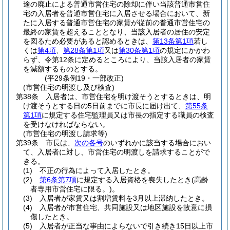
途の廃止による普通市営住宅の除却に伴い当該普通市営住
宅の入居者を普通市営住宅に入居させる場合において、新
たに入居する普通市営住宅の家賃が従前の普通市営住宅の
最終の家賃を超えることとなり、当該入居者の居住の安定
を図るため必要があると認めるときは、
第13条第1項
若し
くは
第4項
、
第28条第1項
又は
第30条第1項
の規定にかかわ
らず、令第12条に定めるところにより、当該入居者の家賃
を減額するものとする。
(平29条例19・一部改正)
(市営住宅の明渡し及び検査)
第38条
入居者は、市営住宅を明け渡そうとするときは、明
け渡そうとする日の5日前までに市長に届け出て、
第55条
第1項
に規定する住宅監理員又は市長の指定する職員の検査
を受けなければならない。
(市営住宅の明渡し請求等)
第39条
市長は、
次の各号
のいずれかに該当する場合におい
て、入居者に対し、市営住宅の明渡しを請求することがで
きる。
(1)
不正の行為によって入居したとき。
(2)
第6条第7項
に規定する入居資格を喪失したとき
(高齢
者専用市営住宅に限る。)
。
(3)
入居者が家賃又は割増賃料を3月以上滞納したとき。
(4)
入居者が市営住宅、共同施設又は地区施設を故意に損
傷したとき。
(5)
入居者が正当な事由によらないで引き続き15日以上市