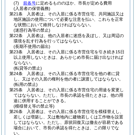
(7)
前各号
に定めるもののほか、市長が定める費用
(入居者の保管義務)
第21条
入居者は、その入居に係る市営住宅、共同施設又は
地区施設の使用について必要な注意を払い、これらを正常
な状態において維持しなければならない。
(迷惑行為等の禁止)
第22条
入居者は、他の入居者に迷惑を及ぼし、又は周辺の
環境を乱す行為を行ってはならない。
(長期不使用の届出)
第23条
入居者は、その入居に係る市営住宅を引き続き15日
以上使用しないときは、あらかじめ市長に届け出なければ
ならない。
(転貸等の禁止)
第24条
入居者は、その入居に係る市営住宅を他の者に貸
し、又はその入居の権利を他の者に譲渡してはならない。
(転用の禁止)
第25条
入居者は、その入居に係る市営住宅の用途を変更し
てはならない。
ただし、市長の承認を得たときは、他の用
途に併用することができる。
(模様替え等の禁止等)
第26条
入居者は、その入居に係る市営住宅を模様替えし、
若しくは増築し、又は敷地内に建物若しくは工作物を設置
してはならない。
ただし、原状回復又は撤去が容易である
場合において、市長の承認を得たときは、この限りでな
い。