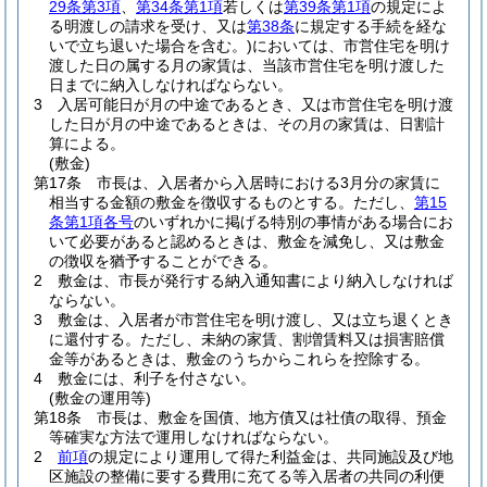
29条第3項
、
第34条第1項
若しくは
第39条第1項
の規定によ
る明渡しの請求を受け、又は
第38条
に規定する手続を経な
いで立ち退いた場合を含む。)
においては、市営住宅を明け
渡した日の属する月の家賃は、当該市営住宅を明け渡した
日までに納入しなければならない。
3
入居可能日が月の中途であるとき、又は市営住宅を明け渡
した日が月の中途であるときは、その月の家賃は、日割計
算による。
(敷金)
第17条
市長は、入居者から入居時における3月分の家賃に
相当する金額の敷金を徴収するものとする。
ただし、
第15
条第1項各号
のいずれかに掲げる特別の事情がある場合にお
いて必要があると認めるときは、敷金を減免し、又は敷金
の徴収を猶予することができる。
2
敷金は、市長が発行する納入通知書により納入しなければ
ならない。
3
敷金は、入居者が市営住宅を明け渡し、又は立ち退くとき
に還付する。
ただし、未納の家賃、割増賃料又は損害賠償
金等があるときは、敷金のうちからこれらを控除する。
4
敷金には、利子を付さない。
(敷金の運用等)
第18条
市長は、敷金を国債、地方債又は社債の取得、預金
等確実な方法で運用しなければならない。
2
前項
の規定により運用して得た利益金は、共同施設及び地
区施設の整備に要する費用に充てる等入居者の共同の利便