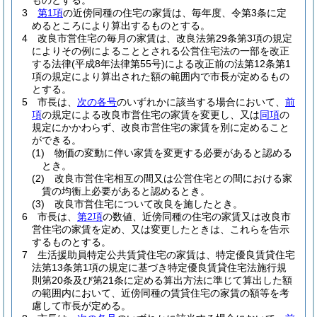
ものとする。
3
第1項
の近傍同種の住宅の家賃は、毎年度、令第3条に定
めるところにより算出するものとする。
4
改良市営住宅の毎月の家賃は、改良法第29条第3項の規定
によりその例によることとされる公営住宅法の一部を改正
する法律
(平成8年法律第55号)
による改正前の法第12条第1
項の規定により算出された額の範囲内で市長が定めるもの
とする。
5
市長は、
次の各号
のいずれかに該当する場合において、
前
項
の規定による改良市営住宅の家賃を変更し、又は
同項
の
規定にかかわらず、改良市営住宅の家賃を別に定めること
ができる。
(1)
物価の変動に伴い家賃を変更する必要があると認める
とき。
(2)
改良市営住宅相互の間又は公営住宅との間における家
賃の均衡上必要があると認めるとき。
(3)
改良市営住宅について改良を施したとき。
6
市長は、
第2項
の数値、近傍同種の住宅の家賃又は改良市
営住宅の家賃を定め、又は変更したときは、これらを告示
するものとする。
7
生活援助員特定公共賃貸住宅の家賃は、特定優良賃貸住宅
法第13条第1項の規定に基づき特定優良賃貸住宅法施行規
則第20条及び第21条に定める算出方法に準じて算出した額
の範囲内において、近傍同種の賃貸住宅の家賃の額等を考
慮して市長が定める。