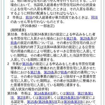
は、他の適当な住宅のあっせん等を行うものとする。
この
場合において、当該収入超過者が市営住宅以外の公的資金
による住宅への入居を希望したときは、その入居を容易に
するように特別の配慮をしなければならない。
2
市長は、
前項
の収入超過者が暴力団員であるときは、
同項
のあっせん等を行わないものとする。
(平20条例2・一部改正)
(期間通算)
第32条
市長が法第24条第1項の規定による申込みをした者
を市営住宅に入居させた場合における
第27条
、
第29条
及び
前条
の規定の適用については、その者が公営住宅の借上げ
に係る契約の終了又は法第44条第3項の規定による公営住
宅の用途の廃止により明渡しをすべき公営住宅に入居して
いた期間は、その者が明渡し後に入居した当該市営住宅に
入居している期間に通算する。
2
市長が
第35条
の規定による申込みをした者を市営住宅建
替事業により新たに整備された普通市営住宅に入居させた
場合における
第27条
、
第29条
及び
前条
の規定の適用につい
ては、その者が当該事業の施行により除却すべき普通市営
住宅に入居していた期間は、その者が当該新たに整備され
た普通市営住宅に入居している期間に通算する。
(収入状況の報告の請求等)
第33条
市長は、
第14条第4項
若しくは
第5項
、
第27条第1
項
、
第2項
若しくは
第3項
若しくは
第29条第1項
の規定によ
る認定等、
第15条
(
第28条第5項
又は
第30条第3項
において