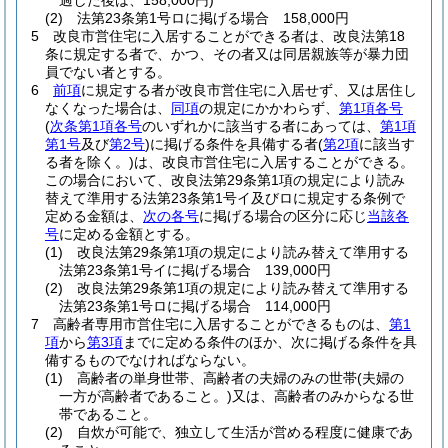
過した後は、158,000円)
(2)
法第23条第1号ロに掲げる場合 158,000円
5
改良市営住宅に入居することができる者は、改良法第18
条に規定する者で、かつ、その者又は同居親族等が暴力団
員でない者とする。
6
前項
に規定する者が改良市営住宅に入居せず、又は居住し
なくなった場合は、
同項
の規定にかかわらず、
第1項各号
(
次条第1項各号
のいずれかに該当する者にあっては、
第1項
第1号
及び
第2号
)
に掲げる条件を具備する者
(
第2項
に該当す
る者を除く。)
は、改良市営住宅に入居することができる。
この場合において、改良法第29条第1項の規定により読み
替えて準用する法第23条第1号イ及びロに規定する条例で
定める金額は、
次の各号
に掲げる場合の区分に応じ
当該各
号
に定める金額とする。
(1)
改良法第29条第1項の規定により読み替えて準用する
法第23条第1号イに掲げる場合 139,000円
(2)
改良法第29条第1項の規定により読み替えて準用する
法第23条第1号ロに掲げる場合 114,000円
7
高齢者専用市営住宅に入居することができるものは、
第1
項
から
第3項
までに定める条件のほか、次に掲げる条件を具
備するものでなければならない。
(1)
高齢者の単身世帯、高齢者の夫婦のみの世帯
(夫婦の
一方が高齢者であること。)
又は、高齢者のみからなる世
帯であること。
(2)
自炊が可能で、独立して生活が営める程度に健康であ