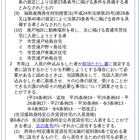
条の規定により法第23条各号に掲げる条件を具備する者
とみなされたもの
(9)
福島復興再生特別措置法
(平成24年法律第25号)
第28条
又は第40条の規定により法第23条各号に掲げる条件を具
備する者とみなされたもの
(10)
浦戸地区に勤務場所を有し、次に掲げる普通市営住
宅に入居しようとする者
ア
市営浦戸桂島住宅
イ
市営浦戸野々島住宅
ウ
市営浦戸寒風沢住宅
エ
市営浦戸朴島住宅
2
市長は、入居の申込みをした者が
前項ただし書
に規定する
者に該当するかどうかを判断しようとする場合において必
要があると認めるときは、当該職員をして、当該入居の申
込みをした者に面接させ、その心身の状況、受けることが
できる介護の内容その他必要な事項について調査させるこ
とができる。
(平24条例15・追加、平25条例19・平25条例42・平
26条例27・平27条例25・平30条例6・令3条例13・
令4条例24・令6条例14・一部改正)
(生活援助員特定公共賃貸住宅の入居資格)
第6条の3
生活援助員特定公共賃貸住宅に入居することがで
きる者は、
次の各号
のいずれかに該当する者とする。
(1)
所得が特定優良賃貸住宅法施行規則第6条で定める基
準に該当するもので、自ら居住するための住宅を必要と