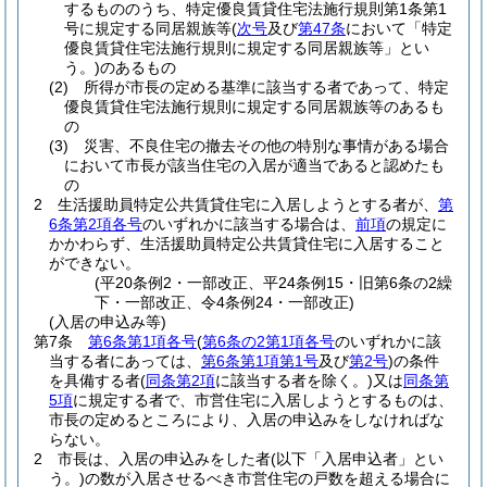
するもののうち、特定優良賃貸住宅法施行規則第1条第1
号に規定する同居親族等
(
次号
及び
第47条
において「特定
優良賃貸住宅法施行規則に規定する同居親族等」とい
う。)
のあるもの
(2)
所得が市長の定める基準に該当する者であって、特定
優良賃貸住宅法施行規則に規定する同居親族等のあるも
の
(3)
災害、不良住宅の撤去その他の特別な事情がある場合
において市長が該当住宅の入居が適当であると認めたも
の
2
生活援助員特定公共賃貸住宅に入居しようとする者が、
第
6条第2項各号
のいずれかに該当する場合は、
前項
の規定に
かかわらず、生活援助員特定公共賃貸住宅に入居すること
ができない。
(平20条例2・一部改正、平24条例15・旧第6条の2繰
下・一部改正、令4条例24・一部改正)
(入居の申込み等)
第7条
第6条第1項各号
(
第6条の2第1項各号
のいずれかに該
当する者にあっては、
第6条第1項第1号
及び
第2号
)
の条件
を具備する者
(
同条第2項
に該当する者を除く。)
又は
同条第
5項
に規定する者で、市営住宅に入居しようとするものは、
市長の定めるところにより、入居の申込みをしなければな
らない。
2
市長は、入居の申込みをした者
(以下「入居申込者」とい
う。)
の数が入居させるべき市営住宅の戸数を超える場合に