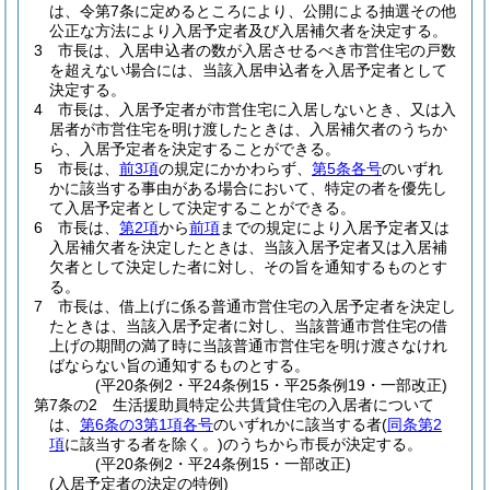
は、令第7条に定めるところにより、公開による抽選その他
公正な方法により入居予定者及び入居補欠者を決定する。
3
市長は、入居申込者の数が入居させるべき市営住宅の戸数
を超えない場合には、当該入居申込者を入居予定者として
決定する。
4
市長は、入居予定者が市営住宅に入居しないとき、又は入
居者が市営住宅を明け渡したときは、入居補欠者のうちか
ら、入居予定者を決定することができる。
5
市長は、
前3項
の規定にかかわらず、
第5条各号
のいずれ
かに該当する事由がある場合において、特定の者を優先し
て入居予定者として決定することができる。
6
市長は、
第2項
から
前項
までの規定により入居予定者又は
入居補欠者を決定したときは、当該入居予定者又は入居補
欠者として決定した者に対し、その旨を通知するものとす
る。
7
市長は、借上げに係る普通市営住宅の入居予定者を決定し
たときは、当該入居予定者に対し、当該普通市営住宅の借
上げの期間の満了時に当該普通市営住宅を明け渡さなけれ
ばならない旨の通知するものとする。
(平20条例2・平24条例15・平25条例19・一部改正)
第7条の2
生活援助員特定公共賃貸住宅の入居者について
は、
第6条の3第1項各号
のいずれかに該当する者
(
同条第2
項
に該当する者を除く。)
のうちから市長が決定する。
(平20条例2・平24条例15・一部改正)
(入居予定者の決定の特例)