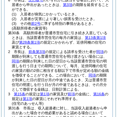
6
市長は、
次の各号
のいずれかに該当する場合において、入
居者から申出があったときは、
第3項
の期限を延長すること
ができる。
(1)
入居者が病気にかかっているとき。
(2)
入居者が災害により著しい損害を受けたとき。
(3)
その他
前2号
に準ずる特別の事情があるとき。
(高額所得者の家賃等)
第30条
高額所得者が普通市営住宅に引き続き入居している
ときは、当該普通市営住宅の毎月の家賃は、
第13条第1項
及び
第28条第1項
の規定にかかわらず、近傍同種の住宅の
家賃とする。
2
市長は、
前条第3項
の規定による請求を受けた者が
同項
の
期限が到来しても普通市営住宅を明け渡さない場合には、
同項
の期限が到来した日の翌日から当該普通市営住宅の明
渡しを行う日までの期間について、毎月、近傍同種の住宅
の家賃の額の2倍に相当する額以下で市長が定める額の金銭
を徴収することができる。
この場合において、
同項
の期限
が到来した日の翌日が月の中途であるとき、又は普通市営
住宅の明渡しを行う日が月の中途であるときは、その月分
として徴収する金銭は、日割計算による。
3
第15条
の規定は
第1項
の家賃及び
前項
の金銭に、
第16条
の
規定は
第1項
の家賃にそれぞれ準用する。
(住宅のあっせん等)
第31条
市長は、収入超過者に対し、当該収入超過者から申
出があった場合その他必要があると認める場合において