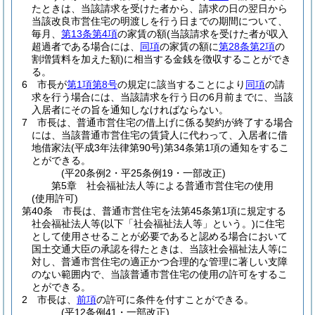
たときは、当該請求を受けた者から、請求の日の翌日から
当該改良市営住宅の明渡しを行う日までの期間について、
毎月、
第13条第4項
の家賃の額
(当該請求を受けた者が収入
超過者である場合には、
同項
の家賃の額に
第28条第2項
の
割増賃料を加えた額)
に相当する金銭を徴収することができ
る。
6
市長が
第1項第8号
の規定に該当することにより
同項
の請
求を行う場合には、当該請求を行う日の6月前までに、当該
入居者にその旨を通知しなければならない。
7
市長は、普通市営住宅の借上げに係る契約が終了する場合
には、当該普通市営住宅の賃貸人に代わって、入居者に借
地借家法
(平成3年法律第90号)
第34条第1項の通知をするこ
とができる。
(平20条例2・平25条例19・一部改正)
第5章
社会福祉法人等による普通市営住宅の使用
(使用許可)
第40条
市長は、普通市営住宅を法第45条第1項に規定する
社会福祉法人等
(以下「社会福祉法人等」という。)
に住宅
として使用させることが必要であると認める場合において
国土交通大臣の承認を得たときは、当該社会福祉法人等に
対し、普通市営住宅の適正かつ合理的な管理に著しい支障
のない範囲内で、当該普通市営住宅の使用の許可をするこ
とができる。
2
市長は、
前項
の許可に条件を付すことができる。
(平12条例41・一部改正)