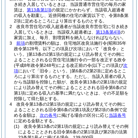
き続き入居しているときは、当該普通市営住宅の毎月の家
賃は、
第13条第1項
の規定にかかわらず、当該収入超過者
の収入を勘案し、近傍同種の住宅の家賃以下で、令第8条第
2項に定めるところにより算出するものとする。
2
改良市営住宅の収入超過者が当該改良市営住宅に引き続き
入居しているときは、当該収入超過者は、
第13条第4項
の
家賃に加え、毎月、割増賃料を納入しなければならない。
3
前項
の割増賃料の額は、住宅地区改良法施行令
(昭和35年
政令第128号。以下この項及び次項において「改良令」と
いう。)
第13条の2第1項の規定により読み替えてその例に
よることとされる公営住宅法施行令の一部を改正する政令
(平成8年政令第248号)
による改正前の令
(以下この項及び
次
項
において「旧令」という。)
第6条の2第2項に定めるとこ
ろにより算出するものとする。
ただし、当該入居者の収入
から当該額を控除した額が、改良令第13条の2第1項の規定
により読み替えてその例によることとされる旧令第6条の2
第1項に定める収入の基準に満たないときは、その不足額を
控除して得た額とする。
4
改良令第13条の2第1項の規定により読み替えてその例に
よることとされる旧令第6条の2第1項及び第2項の条例で定
める金額は、
次の各号
に掲げる場合の区分に応じ
当該各号
に定める金額とする。
(1)
改良令第13条の2第1項の規定により読み替えてその例
によることとされる旧令第6条の2第1項及び第2項の法第
23条第1号イに掲げる場合 139,000円