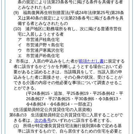
条の規定により法第23条各号に掲げる条件を具備する者
とみなされたもの
(9)
福島復興再生特別措置法
(平成24年法律第25号)
第28条
又は第40条の規定により法第23条各号に掲げる条件を具
備する者とみなされたもの
(10)
浦戸地区に勤務場所を有し、次に掲げる普通市営住
宅に入居しようとする者
ア
市営浦戸桂島住宅
イ
市営浦戸野々島住宅
ウ
市営浦戸寒風沢住宅
エ
市営浦戸朴島住宅
2
市長は、入居の申込みをした者が
前項ただし書
に規定する
者に該当するかどうかを判断しようとする場合において必
要があると認めるときは、当該職員をして、当該入居の申
込みをした者に面接させ、その心身の状況、受けることが
できる介護の内容その他必要な事項について調査させるこ
とができる。
(平24条例15・追加、平25条例19・平25条例42・平
26条例27・平27条例25・平30条例6・令3条例13・
令4条例24・令6条例14・一部改正)
(生活援助員特定公共賃貸住宅の入居資格)
第6条の3
生活援助員特定公共賃貸住宅に入居することがで
きる者は、
次の各号
のいずれかに該当する者とする。
(1)
所得が特定優良賃貸住宅法施行規則第6条で定める基
準に該当するもので、自ら居住するための住宅を必要と