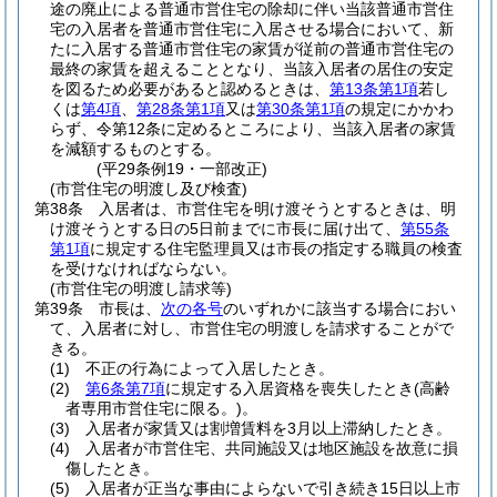
途の廃止による普通市営住宅の除却に伴い当該普通市営住
宅の入居者を普通市営住宅に入居させる場合において、新
たに入居する普通市営住宅の家賃が従前の普通市営住宅の
最終の家賃を超えることとなり、当該入居者の居住の安定
を図るため必要があると認めるときは、
第13条第1項
若し
くは
第4項
、
第28条第1項
又は
第30条第1項
の規定にかかわ
らず、令第12条に定めるところにより、当該入居者の家賃
を減額するものとする。
(平29条例19・一部改正)
(市営住宅の明渡し及び検査)
第38条
入居者は、市営住宅を明け渡そうとするときは、明
け渡そうとする日の5日前までに市長に届け出て、
第55条
第1項
に規定する住宅監理員又は市長の指定する職員の検査
を受けなければならない。
(市営住宅の明渡し請求等)
第39条
市長は、
次の各号
のいずれかに該当する場合におい
て、入居者に対し、市営住宅の明渡しを請求することがで
きる。
(1)
不正の行為によって入居したとき。
(2)
第6条第7項
に規定する入居資格を喪失したとき
(高齢
者専用市営住宅に限る。)
。
(3)
入居者が家賃又は割増賃料を3月以上滞納したとき。
(4)
入居者が市営住宅、共同施設又は地区施設を故意に損
傷したとき。
(5)
入居者が正当な事由によらないで引き続き15日以上市