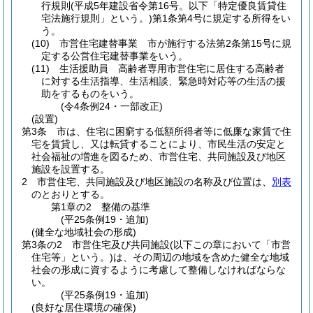
行規則
(平成5年建設省令第16号。以下「特定優良賃貸住
宅法施行規則」という。)
第1条第4号に規定する所得をい
う。
(10)
市営住宅建替事業 市が施行する法第2条第15号に規
定する公営住宅建替事業をいう。
(11)
生活援助員 高齢者専用市営住宅に居住する高齢者
に対する生活指導、生活相談、緊急時対応等の生活の援
助をするものをいう。
(令4条例24・一部改正)
(設置)
第3条
市は、住宅に困窮する低額所得者等に低廉な家賃で住
宅を賃貸し、又は転貸することにより、市民生活の安定と
社会福祉の増進を図るため、市営住宅、共同施設及び地区
施設を設置する。
2
市営住宅、共同施設及び地区施設の名称及び位置は、
別表
のとおりとする。
第1章の2
整備の基準
(平25条例19・追加)
(健全な地域社会の形成)
第3条の2
市営住宅及び共同施設
(以下この章において「市営
住宅等」という。)
は、その周辺の地域を含めた健全な地域
社会の形成に資するように考慮して整備しなければならな
い。
(平25条例19・追加)
(良好な居住環境の確保)