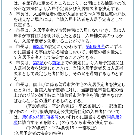
は、令第7条に定めるところにより、公開による抽選その他
公正な方法により入居予定者及び入居補欠者を決定する。
3
市長は、入居申込者の数が入居させるべき市営住宅の戸数
を超えない場合には、当該入居申込者を入居予定者として
決定する。
4
市長は、入居予定者が市営住宅に入居しないとき、又は入
居者が市営住宅を明け渡したときは、入居補欠者のうちか
ら、入居予定者を決定することができる。
5
市長は、
前3項
の規定にかかわらず、
第5条各号
のいずれ
かに該当する事由がある場合において、特定の者を優先し
て入居予定者として決定することができる。
6
市長は、
第2項
から
前項
までの規定により入居予定者又は
入居補欠者を決定したときは、当該入居予定者又は入居補
欠者として決定した者に対し、その旨を通知するものとす
る。
7
市長は、借上げに係る普通市営住宅の入居予定者を決定し
たときは、当該入居予定者に対し、当該普通市営住宅の借
上げの期間の満了時に当該普通市営住宅を明け渡さなけれ
ばならない旨の通知するものとする。
(平20条例2・平24条例15・平25条例19・一部改正)
第7条の2
生活援助員特定公共賃貸住宅の入居者について
は、
第6条の3第1項各号
のいずれかに該当する者
(
同条第2
項
に該当する者を除く。)
のうちから市長が決定する。
(平20条例2・平24条例15・一部改正)
(入居予定者の決定の特例)