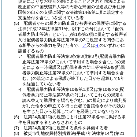
規定によりなお従前の例によることとされた同法による
改正前の中国残留邦人等の円滑な帰国の促進及び永住帰
国後の自立の支援に関する法律第14条第1項に規定する
支援給付を含む。)
を受けている者
(5)
配偶者からの暴力の防止及び被害者の保護等に関する
法律
(平成13年法律第31号。以下この号において「配偶
者暴力防止等法」という。)
第1条第2項に規定する被害者
又は配偶者暴力防止等法第28条の2に規定する関係にあ
る相手からの暴力を受けた者で、
ア
又は
イ
のいずれかに
該当するもの
ア
配偶者暴力防止等法第3条第3項第3号
(配偶者暴力防
止等法第28条の2において準用する場合を含む。)
の規
定による一時保護又は配偶者暴力防止等法第5条
(配偶
者暴力防止等法第28条の2において準用する場合を含
む。)
の規定による保護が終了した日から起算して5年
を経過していない者
イ
配偶者暴力防止等法第10条第1項又は第10条の2
(配
偶者暴力防止等法第28条の2においてこれらの規定を
読み替えて準用する場合を含む。)
の規定により裁判所
がした命令の申立てを行った者で当該命令がその効力
を生じた日から起算して5年を経過していないもの
(6)
法第24条第1項の規定により法第23条各号に掲げる条
件を具備する者とみなされたもの
(7)
法第24条第2項に規定する条件を具備する者
(8)
被災市街地復興特別措置法
(平成7年法律第14号)
第21