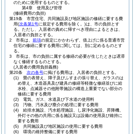
のために使用するものとする。
第4章
使用及び管理
(修繕費用の負担)
第19条
市営住宅、共同施設及び地区施設の修繕に要する費
用
(
次条第1号
に規定する費用を除く。)
は、市の負担とす
る。
ただし、入居者の責めに帰すべき理由によるときは、
入居者の負担とする。
2
市長は、
前項
の規定にかかわらず、借上げに係る普通市営
住宅の修繕に要する費用に関しては、別に定めるものとす
る。
3
市長は、市の負担に属する修繕の必要が生じたときは遅滞
なく修繕するものとする。
(入居者の費用負担義務)
第20条
次の各号
に掲げる費用は、入居者の負担とする。
(1)
畳の表替え、障子及びふすまの張り替え、ガラスのは
め替え、木造器具及び建具の修繕等軽微な修繕並びに給
水栓、点滅器その他附帯施設の構造上重要でない部分の
修繕に要する費用
(2)
電気、ガス、水道及び下水道の使用料
(3)
汚物、汚水及び塵介の処理に要する費用
(4)
給排水施設、汚水処理施設、し尿浄化施設、昇降機、
外灯その他の共用に係る施設又は設備の使用及び維持に
要する費用
(5)
共同施設及び地区施設の使用に要する費用
(6)
環境の維持整備に要する費用