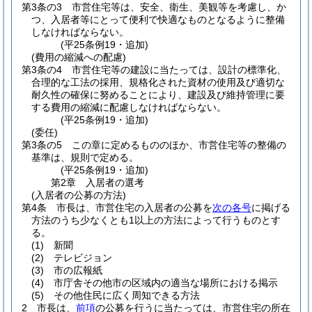
第3条の3
市営住宅等は、安全、衛生、美観等を考慮し、か
つ、入居者等にとって便利で快適なものとなるように整備
しなければならない。
(平25条例19・追加)
(費用の縮減への配慮)
第3条の4
市営住宅等の建設に当たっては、設計の標準化、
合理的な工法の採用、規格化された資材の使用及び適切な
耐久性の確保に努めることにより、建設及び維持管理に要
する費用の縮減に配慮しなければならない。
(平25条例19・追加)
(委任)
第3条の5
この章に定めるもののほか、市営住宅等の整備の
基準は、規則で定める。
(平25条例19・追加)
第2章
入居者の選考
(入居者の公募の方法)
第4条
市長は、市営住宅の入居者の公募を
次の各号
に掲げる
方法のうち少なくとも1以上の方法によって行うものとす
る。
(1)
新聞
(2)
テレビジョン
(3)
市の広報紙
(4)
市庁舎その他市の区域内の適当な場所における掲示
(5)
その他住民に広く周知できる方法
2
市長は、
前項
の公募を行うに当たっては、市営住宅の所在