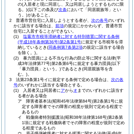
の
(入居者と現に同居し、又は同居しようとするものに限
る。)
(以下この条及び
次条
において「同居親族等」とい
う。)
があること。
2
普通市営住宅に入居しようとする者が、
次の各号
のいずれ
かに該当する場合は、
前項
の規定にかかわらず、普通市営
住宅に入居することができない。
(1)
塩竈市市税等滞納者に対する特別措置に関する条例
(平成18年条例第36号)
第2条第1号
に規定する市税等を滞
納しているとき
(
同条例第7条第2項
の規定に該当する場合
を除く。)
。
(2)
暴力団員による不当な行為の防止等に関する法律
(平
成3年法律第77号)
第2条第6号に規定する暴力団員
(以下
「暴力団員」という。)
であるとき
(同居親族等を含
む。)
。
3
法第23条第1号イに規定する条例で定める場合は、
次の各
号
のいずれかに該当する場合とする。
(1)
入居者又は同居者に
ア
から
オ
までのいずれかに該当す
る者がある場合
ア
障害者基本法
(昭和45年法律第84号)
第2条第1号に規
定する障害者でその障害の程度が規則で定める程度で
あるもの
イ
戦傷病者特別援護法
(昭和38年法律第168号)
第2条第
1項に規定する戦傷病者でその障害の程度が規則で定め
る程度であるもの
ウ
原子爆弾被爆者に対する援護に関する法律
(平成6年