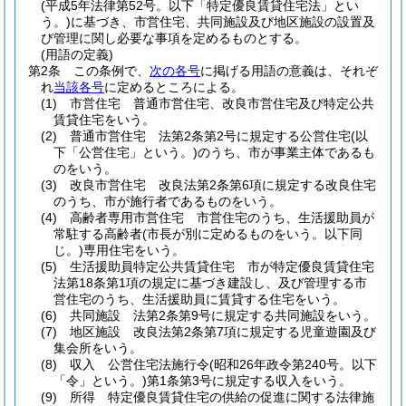
(平成5年法律第52号。以下「特定優良賃貸住宅法」とい
う。)
に基づき、市営住宅、共同施設及び地区施設の設置及
び管理に関し必要な事項を定めるものとする。
(用語の定義)
第2条
この条例で、
次の各号
に掲げる用語の意義は、それぞ
れ
当該各号
に定めるところによる。
(1)
市営住宅 普通市営住宅、改良市営住宅及び特定公共
賃貸住宅をいう。
(2)
普通市営住宅 法第2条第2号に規定する公営住宅
(以
下「公営住宅」という。)
のうち、市が事業主体であるも
のをいう。
(3)
改良市営住宅 改良法第2条第6項に規定する改良住宅
のうち、市が施行者であるものをいう。
(4)
高齢者専用市営住宅 市営住宅のうち、生活援助員が
常駐する高齢者
(市長が別に定めるものをいう。以下同
じ。)
専用住宅をいう。
(5)
生活援助員特定公共賃貸住宅 市が特定優良賃貸住宅
法第18条第1項の規定に基づき建設し、及び管理する市
営住宅のうち、生活援助員に賃貸する住宅をいう。
(6)
共同施設 法第2条第9号に規定する共同施設をいう。
(7)
地区施設 改良法第2条第7項に規定する児童遊園及び
集会所をいう。
(8)
収入 公営住宅法施行令
(昭和26年政令第240号。以下
「令」という。)
第1条第3号に規定する収入をいう。
(9)
所得 特定優良賃貸住宅の供給の促進に関する法律施