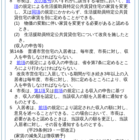
8
市長は、
次の各号
のいずれかに該当する場合において、
前
項
の規定による生活援助員特定公共賃貸住宅の家賃を変更
し、又は
同項
の規定にかかわらず、生活援助員特定公共賃
貸住宅の家賃を別に定めることができる。
(1)
物価の変動に伴い家賃を変更する必要があると認める
とき。
(2)
生活援助員特定公共賃貸住宅について改良を施したと
き。
(収入の申告等)
第14条
普通市営住宅の入居者は、毎年度、市長に対し、収
入を申告しなければならない。
2
前項
の規定による収入の申告は、省令第7条に定めるとこ
ろにより行わなければならない。
3
改良市営住宅に入居している期間が引き続き3年以上の入
居者は毎年度、市長に対し、別に定めるところにより、収
入を申告しなければならない。
4
市長は、
第1項
又は
前項
の規定による収入の申告に基づ
き、収入の額を認定し、当該収入の額を入居者に通知する
ものとする。
5
入居者は、
前項
の規定により認定された収入の額に対し、
意見を述べることができる。
この場合において、市長は、
必要があると認めるときは、当該収入の額を更正し、当該
入居者に対し、その旨を通知するものとする。
(平29条例19・一部改正)
(家賃の減免又は徴収猶予)