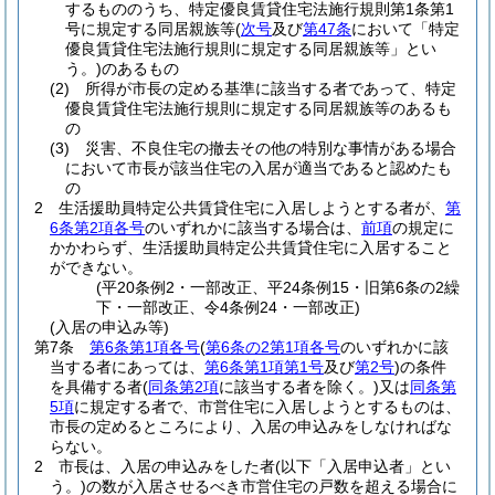
するもののうち、特定優良賃貸住宅法施行規則第1条第1
号に規定する同居親族等
(
次号
及び
第47条
において「特定
優良賃貸住宅法施行規則に規定する同居親族等」とい
う。)
のあるもの
(2)
所得が市長の定める基準に該当する者であって、特定
優良賃貸住宅法施行規則に規定する同居親族等のあるも
の
(3)
災害、不良住宅の撤去その他の特別な事情がある場合
において市長が該当住宅の入居が適当であると認めたも
の
2
生活援助員特定公共賃貸住宅に入居しようとする者が、
第
6条第2項各号
のいずれかに該当する場合は、
前項
の規定に
かかわらず、生活援助員特定公共賃貸住宅に入居すること
ができない。
(平20条例2・一部改正、平24条例15・旧第6条の2繰
下・一部改正、令4条例24・一部改正)
(入居の申込み等)
第7条
第6条第1項各号
(
第6条の2第1項各号
のいずれかに該
当する者にあっては、
第6条第1項第1号
及び
第2号
)
の条件
を具備する者
(
同条第2項
に該当する者を除く。)
又は
同条第
5項
に規定する者で、市営住宅に入居しようとするものは、
市長の定めるところにより、入居の申込みをしなければな
らない。
2
市長は、入居の申込みをした者
(以下「入居申込者」とい
う。)
の数が入居させるべき市営住宅の戸数を超える場合に