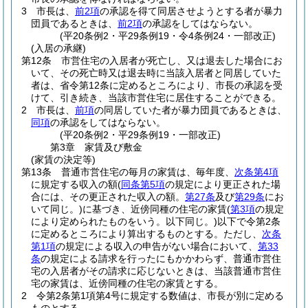
3
市長は、
前2項
の承認を得て同居させようとする者が暴力
団員であるときは、
前2項
の承認をしてはならない。
(平20条例2・平29条例19・令4条例24・一部改正)
(入居の承継)
第12条
市営住宅の入居者が死亡し、又は退去した場合にお
いて、その死亡時又は退去時に当該入居者と同居していた
者は、省令第12条に定めるところにより、市長の承認を受
けて、引き続き、当該市営住宅に居住することができる。
2
市長は、
前項
の同居していた者が暴力団員であるときは、
同項
の承認をしてはならない。
(平20条例2・平29条例19・一部改正)
第3章
家賃及び敷金
(家賃の決定等)
第13条
普通市営住宅の毎月の家賃は、毎年度、
次条第4項
に規定する収入の額
(
同条第5項
の規定により更正された場
合には、その更正された収入の額。
第27条
及び
第29条
にお
いて同じ。)
に基づき、近傍同種の住宅の家賃
(
第3項
の規定
により定められたものをいう。以下同じ。)
以下で令第2条
に定めるところにより算出するものとする。
ただし、
次条
第1項
の規定による収入の申告がない場合において、
第33
条
の規定による請求を行ったにもかかわらず、普通市営住
宅の入居者がその請求に応じないときは、当該普通市営住
宅の家賃は、近傍同種の住宅の家賃とする。
2
令第2条第1項第4号に規定する数値は、市長が別に定める