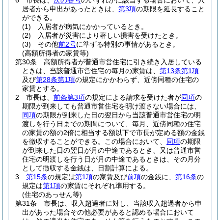
6
市長は、
次の各号
のいずれかに該当する場合において、入
居者から申出があったときは、
第3項
の期限を延長すること
ができる。
(1)
入居者が病気にかかっているとき。
(2)
入居者が災害により著しい損害を受けたとき。
(3)
その他
前2号
に準ずる特別の事情があるとき。
(高額所得者の家賃等)
第30条
高額所得者が普通市営住宅に引き続き入居している
ときは、当該普通市営住宅の毎月の家賃は、
第13条第1項
及び
第28条第1項
の規定にかかわらず、近傍同種の住宅の
家賃とする。
2
市長は、
前条第3項
の規定による請求を受けた者が
同項
の
期限が到来しても普通市営住宅を明け渡さない場合には、
同項
の期限が到来した日の翌日から当該普通市営住宅の明
渡しを行う日までの期間について、毎月、近傍同種の住宅
の家賃の額の2倍に相当する額以下で市長が定める額の金銭
を徴収することができる。
この場合において、
同項
の期限
が到来した日の翌日が月の中途であるとき、又は普通市営
住宅の明渡しを行う日が月の中途であるときは、その月分
として徴収する金銭は、日割計算による。
3
第15条
の規定は
第1項
の家賃及び
前項
の金銭に、
第16条
の
規定は
第1項
の家賃にそれぞれ準用する。
(住宅のあっせん等)
第31条
市長は、収入超過者に対し、当該収入超過者から申
出があった場合その他必要があると認める場合において