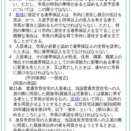
い。
ただし、市長が特別の事情があると認める入居予定者
については、この限りではない。
2
前項
に規定する連帯保証人は、市内に居住し独立の生計を
営み、かつ、入居予定者と同等以上の収入を有する者で、
市長が適当と認めるものでなければならない。
ただし、特
別の事情により市内に居住する連帯保証人を立てることが
困難な場合は、市長の承認を得て市外に居住する者を立て
ることができる。
3
入居者は、市長が必要と認めて連帯保証人の交替を請求し
たときは、別に連帯保証人を立てなければならない。
4
入居者は、その連帯保証人が氏名、住所、職業、職業上の
地位その他連帯保証人としての弁済能力に影響のある事項
に変更を生じたとき、又は死亡したときは、速やかに市長
に届け出なければならない。
(平20条例2・一部改正)
(同居の承認)
第11条
普通市営住宅の入居者は、当該普通市営住宅への入
居の際に同居した親族等
(親族又は児童若しくは親族に準ず
る者として市長が定めるもの。
次項
において同じ。)
以外の
者を同居させようとするときは、公営住宅法施行規則
(昭和
26年建設省令第19号。以下「省令」という。)
第11条に定
めるところにより、市長の承認を得なければならない。
2
改良市営住宅の入居者は、当該改良市営住宅への入居の際
に同居した親族等以外の者を同居させようとするときは、
市長の承認を得なければならない。