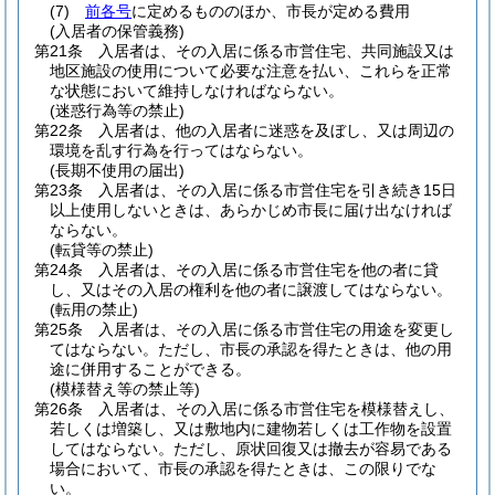
(7)
前各号
に定めるもののほか、市長が定める費用
(入居者の保管義務)
第21条
入居者は、その入居に係る市営住宅、共同施設又は
地区施設の使用について必要な注意を払い、これらを正常
な状態において維持しなければならない。
(迷惑行為等の禁止)
第22条
入居者は、他の入居者に迷惑を及ぼし、又は周辺の
環境を乱す行為を行ってはならない。
(長期不使用の届出)
第23条
入居者は、その入居に係る市営住宅を引き続き15日
以上使用しないときは、あらかじめ市長に届け出なければ
ならない。
(転貸等の禁止)
第24条
入居者は、その入居に係る市営住宅を他の者に貸
し、又はその入居の権利を他の者に譲渡してはならない。
(転用の禁止)
第25条
入居者は、その入居に係る市営住宅の用途を変更し
てはならない。
ただし、市長の承認を得たときは、他の用
途に併用することができる。
(模様替え等の禁止等)
第26条
入居者は、その入居に係る市営住宅を模様替えし、
若しくは増築し、又は敷地内に建物若しくは工作物を設置
してはならない。
ただし、原状回復又は撤去が容易である
場合において、市長の承認を得たときは、この限りでな
い。