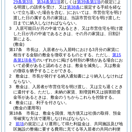
29条第3項
、
第34条第1項
若しくは
第39条第1項
の規定によ
る明渡しの請求を受け、又は
第38条
に規定する手続を経な
いで立ち退いた場合を含む。)
においては、市営住宅を明け
渡した日の属する月の家賃は、当該市営住宅を明け渡した
日までに納入しなければならない。
3
入居可能日が月の中途であるとき、又は市営住宅を明け渡
した日が月の中途であるときは、その月の家賃は、日割計
算による。
(敷金)
第17条
市長は、入居者から入居時における3月分の家賃に
相当する金額の敷金を徴収するものとする。
ただし、
第15
条第1項各号
のいずれかに掲げる特別の事情がある場合にお
いて必要があると認めるときは、敷金を減免し、又は敷金
の徴収を猶予することができる。
2
敷金は、市長が発行する納入通知書により納入しなければ
ならない。
3
敷金は、入居者が市営住宅を明け渡し、又は立ち退くとき
に還付する。
ただし、未納の家賃、割増賃料又は損害賠償
金等があるときは、敷金のうちからこれらを控除する。
4
敷金には、利子を付さない。
(敷金の運用等)
第18条
市長は、敷金を国債、地方債又は社債の取得、預金
等確実な方法で運用しなければならない。
2
前項
の規定により運用して得た利益金は、共同施設及び地
区施設の整備に要する費用に充てる等入居者の共同の利便