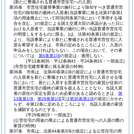
(新たに整備される普通市営住宅への入居)
第35条
市営住宅建替事業の施行により除却すべき普通市営
住宅の除却前の最終の入居者
(当該事業に係る法第37条第1
項の用途廃止について同項
(同条第7項において準用する場
合を含む。)
の規定による国土交通大臣の承認があった日に
おける入居者で、当該事業の施行に伴い当該普通市営住宅
の明渡しをするものに限る。)
は、法第40条第1項の規定に
より、当該事業により新たに整備される普通市営住宅に入
居を希望するときは、市長の定めるところにより、入居の
申込みをしなければならない。
この場合において、その者
については、
第6条第1項
の規定は、適用しない。
(平12条例35・平12条例41・平24条例15・一部改正)
(市営住宅建替事業に係る家賃の特例)
第36条
市長は、法第40条第1項の規定により普通市営住宅
の入居者を新たに整備された普通市営住宅に入居させる場
合において、新たに入居する普通市営住宅の家賃が従前の
普通市営住宅の最終の家賃を超えることとなり、当該入居
者の居住の安定を図るため必要があると認めるときは、
第
13条第1項
、
第28条第1項
又は
第30条第1項
の規定にかかわ
らず、令第12条に定めるところにより、当該入居者の家賃
を減額するものとする。
(平29条例19・一部改正)
(公営住宅の用途の廃止による普通市営住宅への入居の際の
家賃の特例)
第37条
市長は、法第44条第3項の規定による公営住宅の用