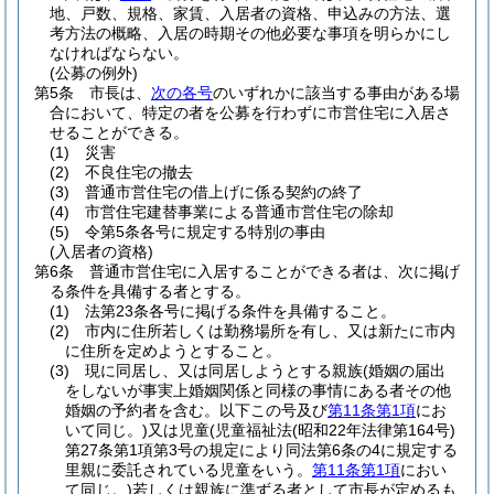
地、戸数、規格、家賃、入居者の資格、申込みの方法、選
考方法の概略、入居の時期その他必要な事項を明らかにし
なければならない。
(公募の例外)
第5条
市長は、
次の各号
のいずれかに該当する事由がある場
合において、特定の者を公募を行わずに市営住宅に入居さ
せることができる。
(1)
災害
(2)
不良住宅の撤去
(3)
普通市営住宅の借上げに係る契約の終了
(4)
市営住宅建替事業による普通市営住宅の除却
(5)
令第5条各号に規定する特別の事由
(入居者の資格)
第6条
普通市営住宅に入居することができる者は、次に掲げ
る条件を具備する者とする。
(1)
法第23条各号に掲げる条件を具備すること。
(2)
市内に住所若しくは勤務場所を有し、又は新たに市内
に住所を定めようとすること。
(3)
現に同居し、又は同居しようとする親族
(婚姻の届出
をしないが事実上婚姻関係と同様の事情にある者その他
婚姻の予約者を含む。以下この号及び
第11条第1項
にお
いて同じ。)
又は児童
(児童福祉法
(昭和22年法律第164号)
第27条第1項第3号の規定により同法第6条の4に規定する
里親に委託されている児童をいう。
第11条第1項
におい
て同じ。)
若しくは親族に準ずる者として市長が定めるも