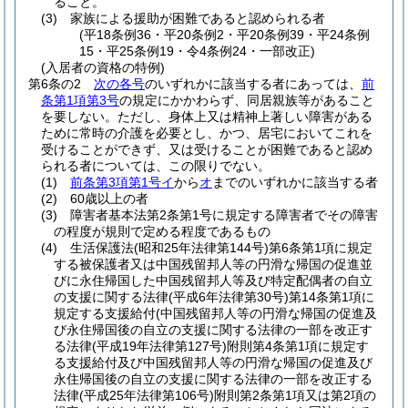
ること。
(3)
家族による援助が困難であると認められる者
(平18条例36・平20条例2・平20条例39・平24条例
15・平25条例19・令4条例24・一部改正)
(入居者の資格の特例)
第6条の2
次の各号
のいずれかに該当する者にあっては、
前
条第1項第3号
の規定にかかわらず、同居親族等があること
を要しない。
ただし、身体上又は精神上著しい障害がある
ために常時の介護を必要とし、かつ、居宅においてこれを
受けることができず、又は受けることが困難であると認め
られる者については、この限りでない。
(1)
前条第3項第1号イ
から
オ
までのいずれかに該当する者
(2)
60歳以上の者
(3)
障害者基本法第2条第1号に規定する障害者でその障害
の程度が規則で定める程度であるもの
(4)
生活保護法
(昭和25年法律第144号)
第6条第1項に規定
する被保護者又は中国残留邦人等の円滑な帰国の促進並
びに永住帰国した中国残留邦人等及び特定配偶者の自立
の支援に関する法律
(平成6年法律第30号)
第14条第1項に
規定する支援給付
(中国残留邦人等の円滑な帰国の促進及
び永住帰国後の自立の支援に関する法律の一部を改正す
る法律
(平成19年法律第127号)
附則第4条第1項に規定す
る支援給付及び中国残留邦人等の円滑な帰国の促進及び
永住帰国後の自立の支援に関する法律の一部を改正する
法律
(平成25年法律第106号)
附則第2条第1項又は第2項の