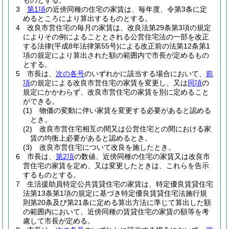
ものとする。
3
第1項
の近傍同種の住宅の家賃は、毎年度、令第3条に定
めるところにより算出するものとする。
4
改良市営住宅の毎月の家賃は、改良法第29条第3項の規定
によりその例によることとされる公営住宅法の一部を改正
する法律
(平成8年法律第55号)
による改正前の法第12条第1
項の規定により算出された額の範囲内で市長が定めるもの
とする。
5
市長は、
次の各号
のいずれかに該当する場合において、
前
項
の規定による改良市営住宅の家賃を変更し、又は
同項
の
規定にかかわらず、改良市営住宅の家賃を別に定めること
ができる。
(1)
物価の変動に伴い家賃を変更する必要があると認める
とき。
(2)
改良市営住宅相互の間又は公営住宅との間における家
賃の均衡上必要があると認めるとき。
(3)
改良市営住宅について改良を施したとき。
6
市長は、
第2項
の数値、近傍同種の住宅の家賃又は改良市
営住宅の家賃を定め、又は変更したときは、これらを告示
するものとする。
7
生活援助員特定公共賃貸住宅の家賃は、特定優良賃貸住宅
法第13条第1項の規定に基づき特定優良賃貸住宅法施行規
則第20条及び第21条に定める算出方法に準じて算出した額
の範囲内において、近傍同種の賃貸住宅の家賃の額等を考
慮して市長が定める。