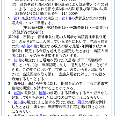
(2)
改良令第13条の2第1項の規定により読み替えてその例
によることとされる旧令第6条の2第1項及び第2項の法第
23条第1号ロに掲げる場合 114,000円
5
第15条
及び
第16条
の規定は、
第1項
の家賃及び
第2項
の割
増賃料について準用する。
(平20条例39・平24条例15・平25条例19・一部改正)
(高額所得の認定等)
第29条
市長は、普通市営住宅の入居者が当該普通市営住宅
に引き続き5年以上入居している場合において、当該入居者
の
第14条第4項
に規定する収入の額が最近2年間引き続き令
第9条に規定する金額を超えると認定したときは、当該入居
者に対し、その旨を通知するものとする。
2
前項
の規定による通知を受けた入居者
(以下「高額所得
者」という。)
は、当該認定に対し、意見を述べることがで
きる。
この場合において、市長は、必要があると認めると
きは、当該認定を取り消し、当該入居者に対し、その旨を
通知するものとする。
3
市長は、高額所得者に対し、期限を定めて、当該普通市営
住宅の明渡しを請求することができる。
4
前項
の期限は、
同項
の規定による請求をする日の翌日から
起算して6月を経過した日以後の日でなければならない。
5
第3項
の規定による請求を受けた者は、
同項
の期限が到来
したときは、速やかに当該普通市営住宅を明け渡さなけれ
ばならない。