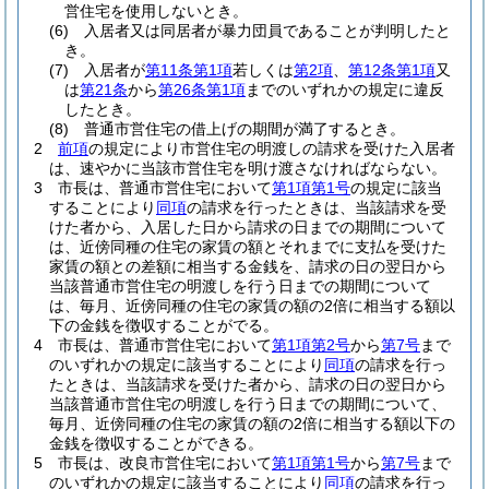
営住宅を使用しないとき。
(6)
入居者又は同居者が暴力団員であることが判明したと
き。
(7)
入居者が
第11条第1項
若しくは
第2項
、
第12条第1項
又
は
第21条
から
第26条第1項
までのいずれかの規定に違反
したとき。
(8)
普通市営住宅の借上げの期間が満了するとき。
2
前項
の規定により市営住宅の明渡しの請求を受けた入居者
は、速やかに当該市営住宅を明け渡さなければならない。
3
市長は、普通市営住宅において
第1項第1号
の規定に該当
することにより
同項
の請求を行ったときは、当該請求を受
けた者から、入居した日から請求の日までの期間について
は、近傍同種の住宅の家賃の額とそれまでに支払を受けた
家賃の額との差額に相当する金銭を、請求の日の翌日から
当該普通市営住宅の明渡しを行う日までの期間について
は、毎月、近傍同種の住宅の家賃の額の2倍に相当する額以
下の金銭を徴収することがでる。
4
市長は、普通市営住宅において
第1項第2号
から
第7号
まで
のいずれかの規定に該当することにより
同項
の請求を行っ
たときは、当該請求を受けた者から、請求の日の翌日から
当該普通市営住宅の明渡しを行う日までの期間について、
毎月、近傍同種の住宅の家賃の額の2倍に相当する額以下の
金銭を徴収することができる。
5
市長は、改良市営住宅において
第1項第1号
から
第7号
まで
のいずれかの規定に該当することにより
同項
の請求を行っ