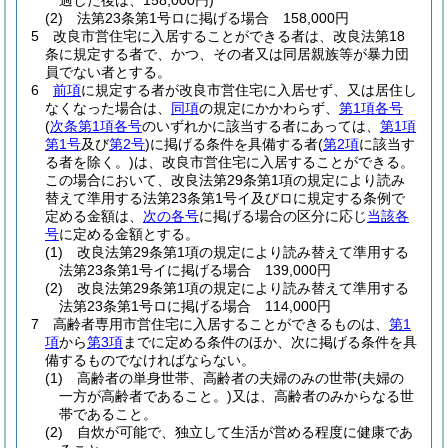
過した後は、158,000円)
(2)
法第23条第1号ロに掲げる場合 158,000円
5
改良市営住宅に入居することができる者は、改良法第18
条に規定する者で、かつ、その者又は同居親族等が暴力団
員でない者とする。
6
前項
に規定する者が改良市営住宅に入居せず、又は居住し
なくなった場合は、
同項
の規定にかかわらず、
第1項各号
(
次条第1項各号
のいずれかに該当する者にあっては、
第1項
第1号
及び
第2号
)
に掲げる条件を具備する者
(
第2項
に該当す
る者を除く。)
は、改良市営住宅に入居することができる。
この場合において、改良法第29条第1項の規定により読み
替えて準用する法第23条第1号イ及びロに規定する条例で
定める金額は、
次の各号
に掲げる場合の区分に応じ
当該各
号
に定める金額とする。
(1)
改良法第29条第1項の規定により読み替えて準用する
法第23条第1号イに掲げる場合 139,000円
(2)
改良法第29条第1項の規定により読み替えて準用する
法第23条第1号ロに掲げる場合 114,000円
7
高齢者専用市営住宅に入居することができるものは、
第1
項
から
第3項
までに定める条件のほか、次に掲げる条件を具
備するものでなければならない。
(1)
高齢者の単身世帯、高齢者の夫婦のみの世帯
(夫婦の
一方が高齢者であること。)
又は、高齢者のみからなる世
帯であること。
(2)
自炊が可能で、独立して生活が営める程度に健康であ