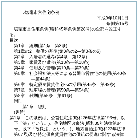
○塩竈市営住宅条例
平成9年10月1日
条例第15号
塩竈市営住宅条例(昭和45年条例第28号)の全部を改正す
る。
目次
第1章
総則
(第1条―第3条)
第1章の2
整備の基準
(第3条の2―第3条の5)
第2章
入居者の選考
(第4条―第12条)
第3章
家賃及び敷金
(第13条―第18条)
第4章
使用及び管理
(第19条―第39条)
第5章
社会福祉法人等による普通市営住宅の使用
(第40条
―第44条)
第6章
特定優良賃貸住宅への活用
(第45条―第49条)
第7章
駐車場の管理
(第50条―第54条)
第8章
雑則
(第55条―第61条)
附則
第1章
総則
(趣旨)
第1条
この条例は、公営住宅法
(昭和26年法律第193号。以
下「法」という。)
、住宅地区改良法
(昭和35年法律第84
号。以下「改良法」という。)
、地方自治法
(昭和22年法律
第67号)
及び特定優良賃貸住宅の供給の促進に関する法律