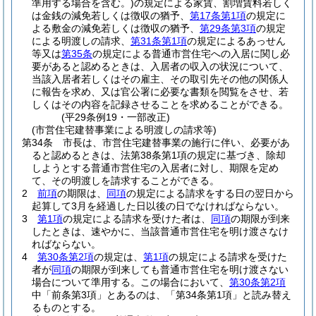
準用する場合を含む。)
の規定による家賃、割増賃料若しく
は金銭の減免若しくは徴収の猶予、
第17条第1項
の規定に
よる敷金の減免若しくは徴収の猶予、
第29条第3項
の規定
による明渡しの請求、
第31条第1項
の規定によるあっせん
等又は
第35条
の規定による普通市営住宅への入居に関し必
要があると認めるときは、入居者の収入の状況について、
当該入居者若しくはその雇主、その取引先その他の関係人
に報告を求め、又は官公署に必要な書類を閲覧をさせ、若
しくはその内容を記録させることを求めることができる。
(平29条例19・一部改正)
(市営住宅建替事業による明渡しの請求等)
第34条
市長は、市営住宅建替事業の施行に伴い、必要があ
ると認めるときは、法第38条第1項の規定に基づき、除却
しようとする普通市営住宅の入居者に対し、期限を定め
て、その明渡しを請求することができる。
2
前項
の期限は、
同項
の規定による請求をする日の翌日から
起算して3月を経過した日以後の日でなければならない。
3
第1項
の規定による請求を受けた者は、
同項
の期限が到来
したときは、速やかに、当該普通市営住宅を明け渡さなけ
ればならない。
4
第30条第2項
の規定は、
第1項
の規定による請求を受けた
者が
同項
の期限が到来しても普通市営住宅を明け渡さない
場合について準用する。
この場合において、
第30条第2項
中「前条第3項」とあるのは、「第34条第1項」と読み替え
るものとする。