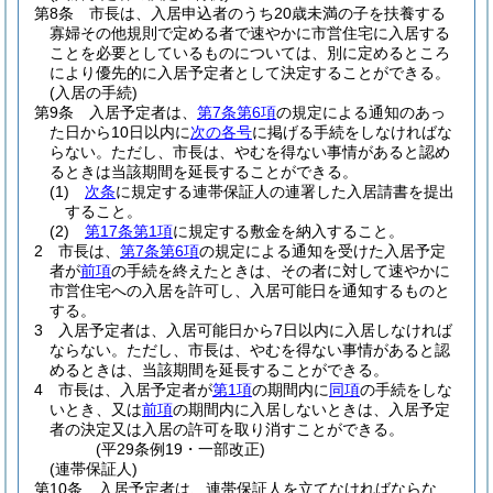
第8条
市長は、入居申込者のうち20歳未満の子を扶養する
寡婦その他規則で定める者で速やかに市営住宅に入居する
ことを必要としているものについては、別に定めるところ
により優先的に入居予定者として決定することができる。
(入居の手続)
第9条
入居予定者は、
第7条第6項
の規定による通知のあっ
た日から10日以内に
次の各号
に掲げる手続をしなければな
らない。
ただし、市長は、やむを得ない事情があると認め
るときは当該期間を延長することができる。
(1)
次条
に規定する連帯保証人の連署した入居請書を提出
すること。
(2)
第17条第1項
に規定する敷金を納入すること。
2
市長は、
第7条第6項
の規定による通知を受けた入居予定
者が
前項
の手続を終えたときは、その者に対して速やかに
市営住宅への入居を許可し、入居可能日を通知するものと
する。
3
入居予定者は、入居可能日から7日以内に入居しなければ
ならない。
ただし、市長は、やむを得ない事情があると認
めるときは、当該期間を延長することができる。
4
市長は、入居予定者が
第1項
の期間内に
同項
の手続をしな
いとき、又は
前項
の期間内に入居しないときは、入居予定
者の決定又は入居の許可を取り消すことができる。
(平29条例19・一部改正)
(連帯保証人)
第10条
入居予定者は、連帯保証人を立てなければならな