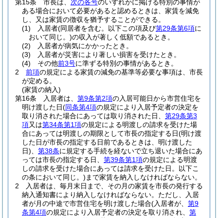
第15条
市長は、
次の各号
のいずれかに掲げる特別の事情が
ある場合において必要があると認めるときは、家賃を減免
し、又は家賃の徴収を猶予することができる。
(1)
入居者
(同居者を含む。以下この項及び
第29条第6項
に
おいて同じ。)
の収入が著しく低額であるとき。
(2)
入居者が病気にかかったとき。
(3)
入居者が災害により著しい損害を受けたとき。
(4)
その他
前3号
に準ずる特別の事情があるとき。
2
前項
の規定による家賃の減免の基準等必要な事項は、市長
が定める。
(家賃の納入)
第16条
入居者は、
第9条第2項
の入居可能日から市営住宅を
明け渡した日
(
同条第4項
の規定により入居予定者の決定を
取り消された場合にあっては取り消された日、
第29条第3
項
又は
第34条第1項
の規定による明渡しの請求を受けた場
合にあっては明渡しの期限として市長の指定する日
(明け渡
した日が市長の指定する日前であるときは、明け渡した
日)
、
第38条
に規定する手続を経ないで立ち退いた場合にあ
っては市長の指定する日、
第39条第1項
の規定による明渡
しの請求を受けた場合にあっては請求を受けた日。以下こ
の条において同じ。)
まで家賃を納入しなければならない。
2
入居者は、毎月末日まで、その月の家賃を市長の発行する
納入通知書により納入しなければならない。
ただし、入居
者が月の中途で市営住宅を明け渡した場合
(入居者が、
第9
条第4項
の規定により入居予定者の決定を取り消され、
第