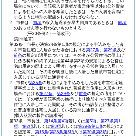
は、他の適当な住宅のあっせん等を行うものとする。
この
場合において、当該収入超過者が市営住宅以外の公的資金
による住宅への入居を希望したときは、その入居を容易に
するように特別の配慮をしなければならない。
2
市長は、
前項
の収入超過者が暴力団員であるときは、
同項
のあっせん等を行わないものとする。
(平20条例2・一部改正)
(期間通算)
第32条
市長が法第24条第1項の規定による申込みをした者
を市営住宅に入居させた場合における
第27条
、
第29条
及び
前条
の規定の適用については、その者が公営住宅の借上げ
に係る契約の終了又は法第44条第3項の規定による公営住
宅の用途の廃止により明渡しをすべき公営住宅に入居して
いた期間は、その者が明渡し後に入居した当該市営住宅に
入居している期間に通算する。
2
市長が
第35条
の規定による申込みをした者を市営住宅建
替事業により新たに整備された普通市営住宅に入居させた
場合における
第27条
、
第29条
及び
前条
の規定の適用につい
ては、その者が当該事業の施行により除却すべき普通市営
住宅に入居していた期間は、その者が当該新たに整備され
た普通市営住宅に入居している期間に通算する。
(収入状況の報告の請求等)
第33条
市長は、
第14条第4項
若しくは
第5項
、
第27条第1
項
、
第2項
若しくは
第3項
若しくは
第29条第1項
の規定によ
る認定等、
第15条
(
第28条第5項
又は
第30条第3項
において