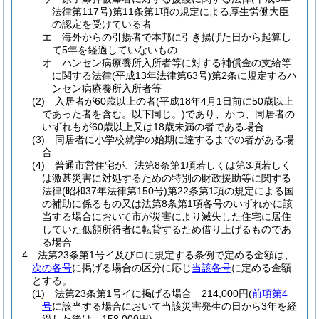
法律第117号)
第11条第1項の規定による厚生労働大臣
の認定を受けている者
エ
海外からの引揚者で本邦に引き揚げた日から起算し
て5年を経過していないもの
オ
ハンセン病療養所入所者等に対する補償金の支給等
に関する法律
(平成13年法律第63号)
第2条に規定するハ
ンセン病療養所入所者等
(2)
入居者が60歳以上の者
(平成18年4月1日前に50歳以上
であった者を含む。以下同じ。)
であり、かつ、同居者の
いずれもが60歳以上又は18歳未満の者である場合
(3)
同居者に小学校就学の始期に達するまでの者がある場
合
(4)
普通市営住宅が、法第8条第1項若しくは第3項若しく
は激甚災害に対処するための特別の財政援助等に関する
法律
(昭和37年法律第150号)
第22条第1項の規定による国
の補助に係るもの又は法第8条第1項各号のいずれかに該
当する場合において市が災害により滅失した住宅に居住
していた低額所得者に転貸するため借り上げるものであ
る場合
4
法第23条第1号イ及びロに規定する条例で定める金額は、
次の各号
に掲げる場合の区分に応じ
当該各号
に定める金額
とする。
(1)
法第23条第1号イに掲げる場合 214,000円
(
前項第4
号
に該当する場合において当該災害発生の日から3年を経