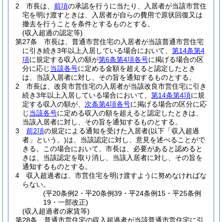
2
市長は、
前項
の承認を行うに当たり、入居者が当該市営住
宅を明け渡すときは、入居者が自らの費用で原状回復又は
撤去を行うことを条件とするものとする。
(収入超過の認定等)
第27条
市長は、普通市営住宅の入居者が当該普通市営住宅
に引き続き3年以上入居している場合において、
第14条第4
項
に規定する収入の額が
第6条第4項各号
に掲げる場合の区
分に応じ
当該各号
に定める金額を超えると認定したとき
は、当該入居者に対し、その旨を通知するものとする。
2
市長は、改良市営住宅の入居者が当該改良市営住宅に引き
続き3年以上入居している場合において、
第14条第4項
に規
定する収入の額が、
次条第4項各号
に掲げる場合の区分に応
じ
当該各号
に定める収入の額を超えると認定したときは、
当該入居者に対し、その旨を通知するものとする。
3
前2項
の規定による通知を受けた入居者
(以下「収入超過
者」という。)
は、当該認定に対し、意見を述べることがで
きる。
この場合において、市長は、必要があると認めると
きは、当該認定を取り消し、当該入居者に対し、その旨を
通知するものとする。
4
収入超過者は、市営住宅を明け渡すように努めなければな
らない。
(平20条例2・平20条例39・平24条例15・平25条例
19・一部改正)
(収入超過者の家賃等)
第28条
普通市営住宅の収入超過者が当該普通市営住宅に引