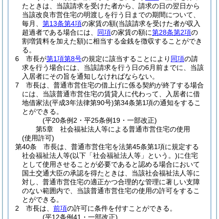
たときは、当該請求を受けた者から、請求の日の翌日から
当該改良市営住宅の明渡しを行う日までの期間について、
毎月、
第13条第4項
の家賃の額
(当該請求を受けた者が収入
超過者である場合には、
同項
の家賃の額に
第28条第2項
の
割増賃料を加えた額)
に相当する金銭を徴収することができ
る。
6
市長が
第1項第8号
の規定に該当することにより
同項
の請
求を行う場合には、当該請求を行う日の6月前までに、当該
入居者にその旨を通知しなければならない。
7
市長は、普通市営住宅の借上げに係る契約が終了する場合
には、当該普通市営住宅の賃貸人に代わって、入居者に借
地借家法
(平成3年法律第90号)
第34条第1項の通知をするこ
とができる。
(平20条例2・平25条例19・一部改正)
第5章
社会福祉法人等による普通市営住宅の使用
(使用許可)
第40条
市長は、普通市営住宅を法第45条第1項に規定する
社会福祉法人等
(以下「社会福祉法人等」という。)
に住宅
として使用させることが必要であると認める場合において
国土交通大臣の承認を得たときは、当該社会福祉法人等に
対し、普通市営住宅の適正かつ合理的な管理に著しい支障
のない範囲内で、当該普通市営住宅の使用の許可をするこ
とができる。
2
市長は、
前項
の許可に条件を付すことができる。
(平12条例41・一部改正)