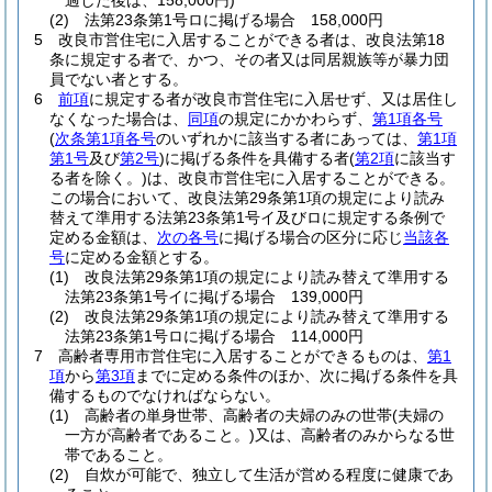
過した後は、158,000円)
(2)
法第23条第1号ロに掲げる場合 158,000円
5
改良市営住宅に入居することができる者は、改良法第18
条に規定する者で、かつ、その者又は同居親族等が暴力団
員でない者とする。
6
前項
に規定する者が改良市営住宅に入居せず、又は居住し
なくなった場合は、
同項
の規定にかかわらず、
第1項各号
(
次条第1項各号
のいずれかに該当する者にあっては、
第1項
第1号
及び
第2号
)
に掲げる条件を具備する者
(
第2項
に該当す
る者を除く。)
は、改良市営住宅に入居することができる。
この場合において、改良法第29条第1項の規定により読み
替えて準用する法第23条第1号イ及びロに規定する条例で
定める金額は、
次の各号
に掲げる場合の区分に応じ
当該各
号
に定める金額とする。
(1)
改良法第29条第1項の規定により読み替えて準用する
法第23条第1号イに掲げる場合 139,000円
(2)
改良法第29条第1項の規定により読み替えて準用する
法第23条第1号ロに掲げる場合 114,000円
7
高齢者専用市営住宅に入居することができるものは、
第1
項
から
第3項
までに定める条件のほか、次に掲げる条件を具
備するものでなければならない。
(1)
高齢者の単身世帯、高齢者の夫婦のみの世帯
(夫婦の
一方が高齢者であること。)
又は、高齢者のみからなる世
帯であること。
(2)
自炊が可能で、独立して生活が営める程度に健康であ