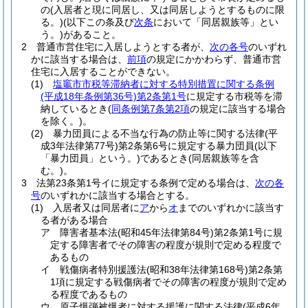
の
(入居者と現に同居し、又は同居しようとするものに限
る。)
(以下この条及び
次条
において「同居親族等」とい
う。)
があること。
2
普通市営住宅に入居しようとする者が、
次の各号
のいずれ
かに該当する場合は、
前項
の規定にかかわらず、普通市営
住宅に入居することができない。
(1)
塩竈市市税等滞納者に対する特別措置に関する条例
(平成18年条例第36号)
第2条第1号
に規定する市税等を滞
納しているとき
(
同条例第7条第2項
の規定に該当する場合
を除く。)
。
(2)
暴力団員による不当な行為の防止等に関する法律
(平
成3年法律第77号)
第2条第6号に規定する暴力団員
(以下
「暴力団員」という。)
であるとき
(同居親族等を含
む。)
。
3
法第23条第1号イに規定する条例で定める場合は、
次の各
号
のいずれかに該当する場合とする。
(1)
入居者又は同居者に
ア
から
オ
までのいずれかに該当す
る者がある場合
ア
障害者基本法
(昭和45年法律第84号)
第2条第1号に規
定する障害者でその障害の程度が規則で定める程度で
あるもの
イ
戦傷病者特別援護法
(昭和38年法律第168号)
第2条第
1項に規定する戦傷病者でその障害の程度が規則で定め
る程度であるもの
ウ
原子爆弾被爆者に対する援護に関する法律
(平成6年