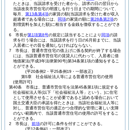
たときは、当該請求を受けた者から、請求の日の翌日から
当該改良市営住宅の明渡しを行う日までの期間について、
毎月、
第13条第4項
の家賃の額
(当該請求を受けた者が収入
超過者である場合には、
同項
の家賃の額に
第28条第2項
の
割増賃料を加えた額)
に相当する金銭を徴収することができ
る。
6
市長が
第1項第8号
の規定に該当することにより
同項
の請
求を行う場合には、当該請求を行う日の6月前までに、当該
入居者にその旨を通知しなければならない。
7
市長は、普通市営住宅の借上げに係る契約が終了する場合
には、当該普通市営住宅の賃貸人に代わって、入居者に借
地借家法
(平成3年法律第90号)
第34条第1項の通知をするこ
とができる。
(平20条例2・平25条例19・一部改正)
第5章
社会福祉法人等による普通市営住宅の使用
(使用許可)
第40条
市長は、普通市営住宅を法第45条第1項に規定する
社会福祉法人等
(以下「社会福祉法人等」という。)
に住宅
として使用させることが必要であると認める場合において
国土交通大臣の承認を得たときは、当該社会福祉法人等に
対し、普通市営住宅の適正かつ合理的な管理に著しい支障
のない範囲内で、当該普通市営住宅の使用の許可をするこ
とができる。
2
市長は、
前項
の許可に条件を付すことができる。
(平12条例41・一部改正)