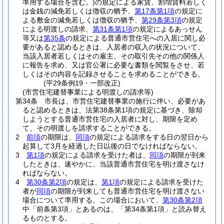
準用する場合を含む。)
の規定による家賃、割増賃料若しく
は金銭の減免若しくは徴収の猶予、
第17条第1項
の規定に
よる敷金の減免若しくは徴収の猶予、
第29条第3項
の規定
による明渡しの請求、
第31条第1項
の規定によるあっせん
等又は
第35条
の規定による普通市営住宅への入居に関し必
要があると認めるときは、入居者の収入の状況について、
当該入居者若しくはその雇主、その取引先その他の関係人
に報告を求め、又は官公署に必要な書類を閲覧をさせ、若
しくはその内容を記録させることを求めることができる。
(平29条例19・一部改正)
(市営住宅建替事業による明渡しの請求等)
第34条
市長は、市営住宅建替事業の施行に伴い、必要があ
ると認めるときは、法第38条第1項の規定に基づき、除却
しようとする普通市営住宅の入居者に対し、期限を定め
て、その明渡しを請求することができる。
2
前項
の期限は、
同項
の規定による請求をする日の翌日から
起算して3月を経過した日以後の日でなければならない。
3
第1項
の規定による請求を受けた者は、
同項
の期限が到来
したときは、速やかに、当該普通市営住宅を明け渡さなけ
ればならない。
4
第30条第2項
の規定は、
第1項
の規定による請求を受けた
者が
同項
の期限が到来しても普通市営住宅を明け渡さない
場合について準用する。
この場合において、
第30条第2項
中「前条第3項」とあるのは、「第34条第1項」と読み替え
るものとする。