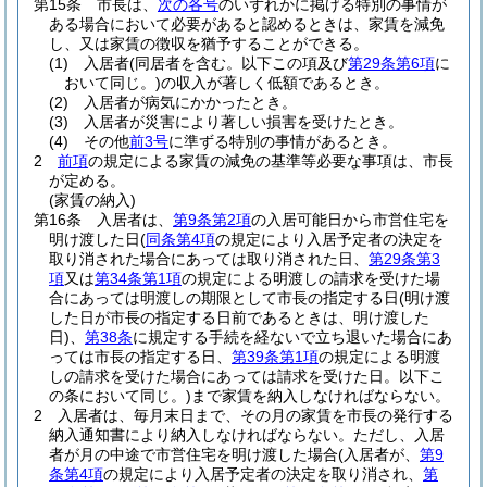
第15条
市長は、
次の各号
のいずれかに掲げる特別の事情が
ある場合において必要があると認めるときは、家賃を減免
し、又は家賃の徴収を猶予することができる。
(1)
入居者
(同居者を含む。以下この項及び
第29条第6項
に
おいて同じ。)
の収入が著しく低額であるとき。
(2)
入居者が病気にかかったとき。
(3)
入居者が災害により著しい損害を受けたとき。
(4)
その他
前3号
に準ずる特別の事情があるとき。
2
前項
の規定による家賃の減免の基準等必要な事項は、市長
が定める。
(家賃の納入)
第16条
入居者は、
第9条第2項
の入居可能日から市営住宅を
明け渡した日
(
同条第4項
の規定により入居予定者の決定を
取り消された場合にあっては取り消された日、
第29条第3
項
又は
第34条第1項
の規定による明渡しの請求を受けた場
合にあっては明渡しの期限として市長の指定する日
(明け渡
した日が市長の指定する日前であるときは、明け渡した
日)
、
第38条
に規定する手続を経ないで立ち退いた場合にあ
っては市長の指定する日、
第39条第1項
の規定による明渡
しの請求を受けた場合にあっては請求を受けた日。以下こ
の条において同じ。)
まで家賃を納入しなければならない。
2
入居者は、毎月末日まで、その月の家賃を市長の発行する
納入通知書により納入しなければならない。
ただし、入居
者が月の中途で市営住宅を明け渡した場合
(入居者が、
第9
条第4項
の規定により入居予定者の決定を取り消され、
第