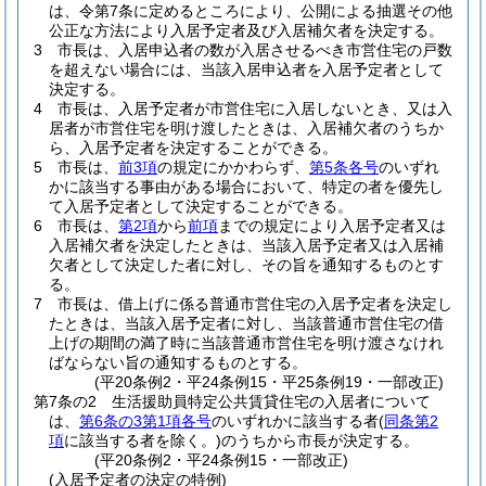
は、令第7条に定めるところにより、公開による抽選その他
公正な方法により入居予定者及び入居補欠者を決定する。
3
市長は、入居申込者の数が入居させるべき市営住宅の戸数
を超えない場合には、当該入居申込者を入居予定者として
決定する。
4
市長は、入居予定者が市営住宅に入居しないとき、又は入
居者が市営住宅を明け渡したときは、入居補欠者のうちか
ら、入居予定者を決定することができる。
5
市長は、
前3項
の規定にかかわらず、
第5条各号
のいずれ
かに該当する事由がある場合において、特定の者を優先し
て入居予定者として決定することができる。
6
市長は、
第2項
から
前項
までの規定により入居予定者又は
入居補欠者を決定したときは、当該入居予定者又は入居補
欠者として決定した者に対し、その旨を通知するものとす
る。
7
市長は、借上げに係る普通市営住宅の入居予定者を決定し
たときは、当該入居予定者に対し、当該普通市営住宅の借
上げの期間の満了時に当該普通市営住宅を明け渡さなけれ
ばならない旨の通知するものとする。
(平20条例2・平24条例15・平25条例19・一部改正)
第7条の2
生活援助員特定公共賃貸住宅の入居者について
は、
第6条の3第1項各号
のいずれかに該当する者
(
同条第2
項
に該当する者を除く。)
のうちから市長が決定する。
(平20条例2・平24条例15・一部改正)
(入居予定者の決定の特例)