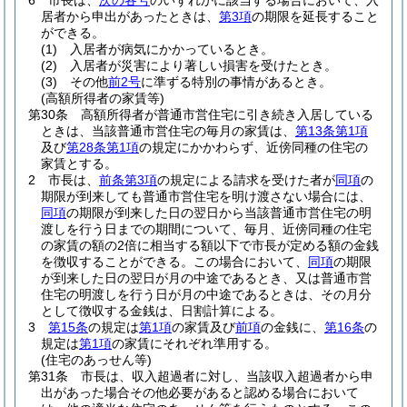
6
市長は、
次の各号
のいずれかに該当する場合において、入
居者から申出があったときは、
第3項
の期限を延長すること
ができる。
(1)
入居者が病気にかかっているとき。
(2)
入居者が災害により著しい損害を受けたとき。
(3)
その他
前2号
に準ずる特別の事情があるとき。
(高額所得者の家賃等)
第30条
高額所得者が普通市営住宅に引き続き入居している
ときは、当該普通市営住宅の毎月の家賃は、
第13条第1項
及び
第28条第1項
の規定にかかわらず、近傍同種の住宅の
家賃とする。
2
市長は、
前条第3項
の規定による請求を受けた者が
同項
の
期限が到来しても普通市営住宅を明け渡さない場合には、
同項
の期限が到来した日の翌日から当該普通市営住宅の明
渡しを行う日までの期間について、毎月、近傍同種の住宅
の家賃の額の2倍に相当する額以下で市長が定める額の金銭
を徴収することができる。
この場合において、
同項
の期限
が到来した日の翌日が月の中途であるとき、又は普通市営
住宅の明渡しを行う日が月の中途であるときは、その月分
として徴収する金銭は、日割計算による。
3
第15条
の規定は
第1項
の家賃及び
前項
の金銭に、
第16条
の
規定は
第1項
の家賃にそれぞれ準用する。
(住宅のあっせん等)
第31条
市長は、収入超過者に対し、当該収入超過者から申
出があった場合その他必要があると認める場合において