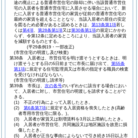
途の廃止による普通市営住宅の除却に伴い当該普通市営住
宅の入居者を普通市営住宅に入居させる場合において、新
たに入居する普通市営住宅の家賃が従前の普通市営住宅の
最終の家賃を超えることとなり、当該入居者の居住の安定
を図るため必要があると認めるときは、
第13条第1項
若し
くは
第4項
、
第28条第1項
又は
第30条第1項
の規定にかかわ
らず、令第12条に定めるところにより、当該入居者の家賃
を減額するものとする。
(平29条例19・一部改正)
(市営住宅の明渡し及び検査)
第38条
入居者は、市営住宅を明け渡そうとするときは、明
け渡そうとする日の5日前までに市長に届け出て、
第55条
第1項
に規定する住宅監理員又は市長の指定する職員の検査
を受けなければならない。
(市営住宅の明渡し請求等)
第39条
市長は、
次の各号
のいずれかに該当する場合におい
て、入居者に対し、市営住宅の明渡しを請求することがで
きる。
(1)
不正の行為によって入居したとき。
(2)
第6条第7項
に規定する入居資格を喪失したとき
(高齢
者専用市営住宅に限る。)
。
(3)
入居者が家賃又は割増賃料を3月以上滞納したとき。
(4)
入居者が市営住宅、共同施設又は地区施設を故意に損
傷したとき。
(5)
入居者が正当な事由によらないで引き続き15日以上市