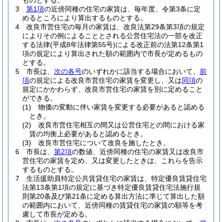
ものとする。
3
第1項
の近傍同種の住宅の家賃は、毎年度、令第3条に定
めるところにより算出するものとする。
4
改良市営住宅の毎月の家賃は、改良法第29条第3項の規定
によりその例によることとされる公営住宅法の一部を改正
する法律
(平成8年法律第55号)
による改正前の法第12条第1
項の規定により算出された額の範囲内で市長が定めるもの
とする。
5
市長は、
次の各号
のいずれかに該当する場合において、
前
項
の規定による改良市営住宅の家賃を変更し、又は
同項
の
規定にかかわらず、改良市営住宅の家賃を別に定めること
ができる。
(1)
物価の変動に伴い家賃を変更する必要があると認める
とき。
(2)
改良市営住宅相互の間又は公営住宅との間における家
賃の均衡上必要があると認めるとき。
(3)
改良市営住宅について改良を施したとき。
6
市長は、
第2項
の数値、近傍同種の住宅の家賃又は改良市
営住宅の家賃を定め、又は変更したときは、これらを告示
するものとする。
7
生活援助員特定公共賃貸住宅の家賃は、特定優良賃貸住宅
法第13条第1項の規定に基づき特定優良賃貸住宅法施行規
則第20条及び第21条に定める算出方法に準じて算出した額
の範囲内において、近傍同種の賃貸住宅の家賃の額等を考
慮して市長が定める。