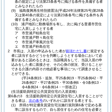
条の規定により法第23条各号に掲げる条件を具備する者
とみなされたもの
(9)
福島復興再生特別措置法
(平成24年法律第25号)
第28条
又は第40条の規定により法第23条各号に掲げる条件を具
備する者とみなされたもの
(10)
浦戸地区に勤務場所を有し、次に掲げる普通市営住
宅に入居しようとする者
ア
市営浦戸桂島住宅
イ
市営浦戸野々島住宅
ウ
市営浦戸寒風沢住宅
エ
市営浦戸朴島住宅
2
市長は、入居の申込みをした者が
前項ただし書
に規定する
者に該当するかどうかを判断しようとする場合において必
要があると認めるときは、当該職員をして、当該入居の申
込みをした者に面接させ、その心身の状況、受けることが
できる介護の内容その他必要な事項について調査させるこ
とができる。
(平24条例15・追加、平25条例19・平25条例42・平
26条例27・平27条例25・平30条例6・令3条例13・
令4条例24・令6条例14・一部改正)
(生活援助員特定公共賃貸住宅の入居資格)
第6条の3
生活援助員特定公共賃貸住宅に入居することがで
きる者は、
次の各号
のいずれかに該当する者とする。
(1)
所得が特定優良賃貸住宅法施行規則第6条で定める基
準に該当するもので、自ら居住するための住宅を必要と