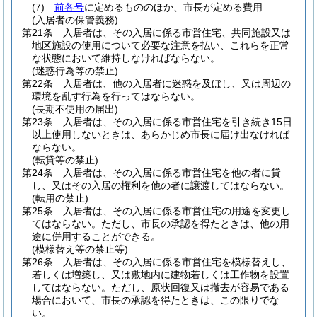
(7)
前各号
に定めるもののほか、市長が定める費用
(入居者の保管義務)
第21条
入居者は、その入居に係る市営住宅、共同施設又は
地区施設の使用について必要な注意を払い、これらを正常
な状態において維持しなければならない。
(迷惑行為等の禁止)
第22条
入居者は、他の入居者に迷惑を及ぼし、又は周辺の
環境を乱す行為を行ってはならない。
(長期不使用の届出)
第23条
入居者は、その入居に係る市営住宅を引き続き15日
以上使用しないときは、あらかじめ市長に届け出なければ
ならない。
(転貸等の禁止)
第24条
入居者は、その入居に係る市営住宅を他の者に貸
し、又はその入居の権利を他の者に譲渡してはならない。
(転用の禁止)
第25条
入居者は、その入居に係る市営住宅の用途を変更し
てはならない。
ただし、市長の承認を得たときは、他の用
途に併用することができる。
(模様替え等の禁止等)
第26条
入居者は、その入居に係る市営住宅を模様替えし、
若しくは増築し、又は敷地内に建物若しくは工作物を設置
してはならない。
ただし、原状回復又は撤去が容易である
場合において、市長の承認を得たときは、この限りでな
い。