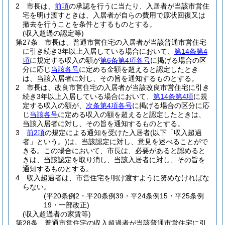
2
市長は、
前項
の承認を行うに当たり、入居者が当該市営住
宅を明け渡すときは、入居者が自らの費用で原状回復又は
撤去を行うことを条件とするものとする。
(収入超過の認定等)
第27条
市長は、普通市営住宅の入居者が当該普通市営住宅
に引き続き3年以上入居している場合において、
第14条第4
項
に規定する収入の額が
第6条第4項各号
に掲げる場合の区
分に応じ
当該各号
に定める金額を超えると認定したとき
は、当該入居者に対し、その旨を通知するものとする。
2
市長は、改良市営住宅の入居者が当該改良市営住宅に引き
続き3年以上入居している場合において、
第14条第4項
に規
定する収入の額が、
次条第4項各号
に掲げる場合の区分に応
じ
当該各号
に定める収入の額を超えると認定したときは、
当該入居者に対し、その旨を通知するものとする。
3
前2項
の規定による通知を受けた入居者
(以下「収入超過
者」という。)
は、当該認定に対し、意見を述べることがで
きる。
この場合において、市長は、必要があると認めると
きは、当該認定を取り消し、当該入居者に対し、その旨を
通知するものとする。
4
収入超過者は、市営住宅を明け渡すように努めなければな
らない。
(平20条例2・平20条例39・平24条例15・平25条例
19・一部改正)
(収入超過者の家賃等)
第28条
普通市営住宅の収入超過者が当該普通市営住宅に引