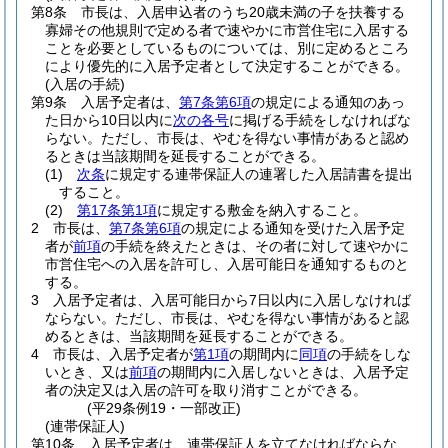
第8条
市長は、入居申込者のうち20歳未満の子を扶養する
寡婦その他規則で定める者で速やかに市営住宅に入居する
ことを必要としているものについては、別に定めるところ
により優先的に入居予定者として決定することができる。
(入居の手続)
第9条
入居予定者は、
第7条第6項
の規定による通知のあっ
た日から10日以内に
次の各号
に掲げる手続をしなければな
らない。
ただし、市長は、やむを得ない事情があると認め
るときは当該期間を延長することができる。
(1)
次条
に規定する連帯保証人の連署した入居請書を提出
すること。
(2)
第17条第1項
に規定する敷金を納入すること。
2
市長は、
第7条第6項
の規定による通知を受けた入居予定
者が
前項
の手続を終えたときは、その者に対して速やかに
市営住宅への入居を許可し、入居可能日を通知するものと
する。
3
入居予定者は、入居可能日から7日以内に入居しなければ
ならない。
ただし、市長は、やむを得ない事情があると認
めるときは、当該期間を延長することができる。
4
市長は、入居予定者が
第1項
の期間内に
同項
の手続をしな
いとき、又は
前項
の期間内に入居しないときは、入居予定
者の決定又は入居の許可を取り消すことができる。
(平29条例19・一部改正)
(連帯保証人)
第10条
入居予定者は、連帯保証人を立てなければならな