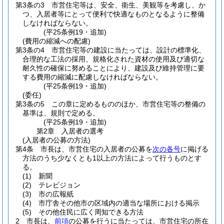
第3条の3
市営住宅等は、安全、衛生、美観等を考慮し、か
つ、入居者等にとって便利で快適なものとなるように整備
しなければならない。
(平25条例19・追加)
(費用の縮減への配慮)
第3条の4
市営住宅等の建設に当たっては、設計の標準化、
合理的な工法の採用、規格化された資材の使用及び適切な
耐久性の確保に努めることにより、建設及び維持管理に要
する費用の縮減に配慮しなければならない。
(平25条例19・追加)
(委任)
第3条の5
この章に定めるもののほか、市営住宅等の整備の
基準は、規則で定める。
(平25条例19・追加)
第2章
入居者の選考
(入居者の公募の方法)
第4条
市長は、市営住宅の入居者の公募を
次の各号
に掲げる
方法のうち少なくとも1以上の方法によって行うものとす
る。
(1)
新聞
(2)
テレビジョン
(3)
市の広報紙
(4)
市庁舎その他市の区域内の適当な場所における掲示
(5)
その他住民に広く周知できる方法
2
市長は、
前項
の公募を行うに当たっては、市営住宅の所在