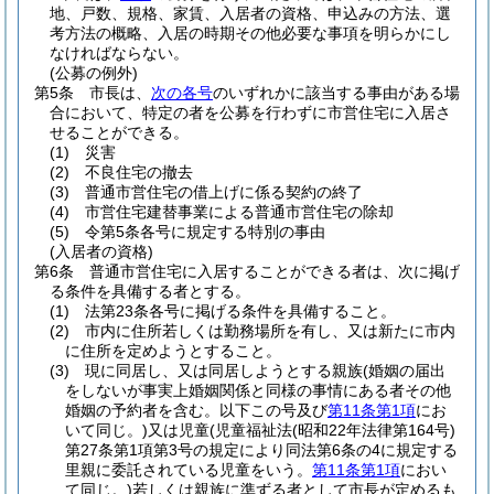
地、戸数、規格、家賃、入居者の資格、申込みの方法、選
考方法の概略、入居の時期その他必要な事項を明らかにし
なければならない。
(公募の例外)
第5条
市長は、
次の各号
のいずれかに該当する事由がある場
合において、特定の者を公募を行わずに市営住宅に入居さ
せることができる。
(1)
災害
(2)
不良住宅の撤去
(3)
普通市営住宅の借上げに係る契約の終了
(4)
市営住宅建替事業による普通市営住宅の除却
(5)
令第5条各号に規定する特別の事由
(入居者の資格)
第6条
普通市営住宅に入居することができる者は、次に掲げ
る条件を具備する者とする。
(1)
法第23条各号に掲げる条件を具備すること。
(2)
市内に住所若しくは勤務場所を有し、又は新たに市内
に住所を定めようとすること。
(3)
現に同居し、又は同居しようとする親族
(婚姻の届出
をしないが事実上婚姻関係と同様の事情にある者その他
婚姻の予約者を含む。以下この号及び
第11条第1項
にお
いて同じ。)
又は児童
(児童福祉法
(昭和22年法律第164号)
第27条第1項第3号の規定により同法第6条の4に規定する
里親に委託されている児童をいう。
第11条第1項
におい
て同じ。)
若しくは親族に準ずる者として市長が定めるも