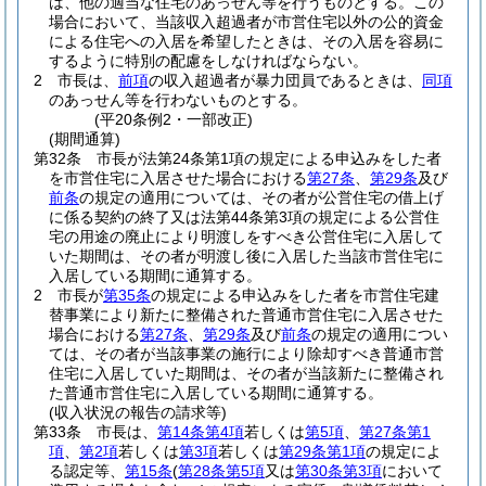
は、他の適当な住宅のあっせん等を行うものとする。
この
場合において、当該収入超過者が市営住宅以外の公的資金
による住宅への入居を希望したときは、その入居を容易に
するように特別の配慮をしなければならない。
2
市長は、
前項
の収入超過者が暴力団員であるときは、
同項
のあっせん等を行わないものとする。
(平20条例2・一部改正)
(期間通算)
第32条
市長が法第24条第1項の規定による申込みをした者
を市営住宅に入居させた場合における
第27条
、
第29条
及び
前条
の規定の適用については、その者が公営住宅の借上げ
に係る契約の終了又は法第44条第3項の規定による公営住
宅の用途の廃止により明渡しをすべき公営住宅に入居して
いた期間は、その者が明渡し後に入居した当該市営住宅に
入居している期間に通算する。
2
市長が
第35条
の規定による申込みをした者を市営住宅建
替事業により新たに整備された普通市営住宅に入居させた
場合における
第27条
、
第29条
及び
前条
の規定の適用につい
ては、その者が当該事業の施行により除却すべき普通市営
住宅に入居していた期間は、その者が当該新たに整備され
た普通市営住宅に入居している期間に通算する。
(収入状況の報告の請求等)
第33条
市長は、
第14条第4項
若しくは
第5項
、
第27条第1
項
、
第2項
若しくは
第3項
若しくは
第29条第1項
の規定によ
る認定等、
第15条
(
第28条第5項
又は
第30条第3項
において