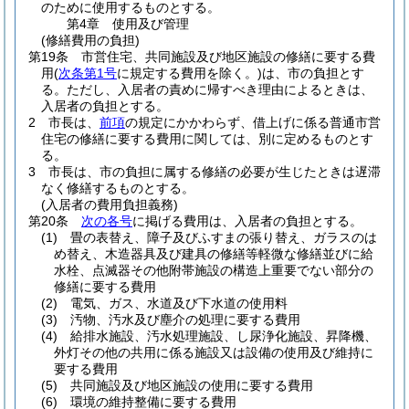
のために使用するものとする。
第4章
使用及び管理
(修繕費用の負担)
第19条
市営住宅、共同施設及び地区施設の修繕に要する費
用
(
次条第1号
に規定する費用を除く。)
は、市の負担とす
る。
ただし、入居者の責めに帰すべき理由によるときは、
入居者の負担とする。
2
市長は、
前項
の規定にかかわらず、借上げに係る普通市営
住宅の修繕に要する費用に関しては、別に定めるものとす
る。
3
市長は、市の負担に属する修繕の必要が生じたときは遅滞
なく修繕するものとする。
(入居者の費用負担義務)
第20条
次の各号
に掲げる費用は、入居者の負担とする。
(1)
畳の表替え、障子及びふすまの張り替え、ガラスのは
め替え、木造器具及び建具の修繕等軽微な修繕並びに給
水栓、点滅器その他附帯施設の構造上重要でない部分の
修繕に要する費用
(2)
電気、ガス、水道及び下水道の使用料
(3)
汚物、汚水及び塵介の処理に要する費用
(4)
給排水施設、汚水処理施設、し尿浄化施設、昇降機、
外灯その他の共用に係る施設又は設備の使用及び維持に
要する費用
(5)
共同施設及び地区施設の使用に要する費用
(6)
環境の維持整備に要する費用