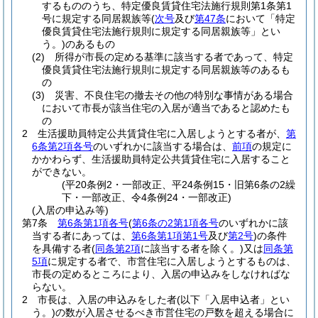
するもののうち、特定優良賃貸住宅法施行規則第1条第1
号に規定する同居親族等
(
次号
及び
第47条
において「特定
優良賃貸住宅法施行規則に規定する同居親族等」とい
う。)
のあるもの
(2)
所得が市長の定める基準に該当する者であって、特定
優良賃貸住宅法施行規則に規定する同居親族等のあるも
の
(3)
災害、不良住宅の撤去その他の特別な事情がある場合
において市長が該当住宅の入居が適当であると認めたも
の
2
生活援助員特定公共賃貸住宅に入居しようとする者が、
第
6条第2項各号
のいずれかに該当する場合は、
前項
の規定に
かかわらず、生活援助員特定公共賃貸住宅に入居すること
ができない。
(平20条例2・一部改正、平24条例15・旧第6条の2繰
下・一部改正、令4条例24・一部改正)
(入居の申込み等)
第7条
第6条第1項各号
(
第6条の2第1項各号
のいずれかに該
当する者にあっては、
第6条第1項第1号
及び
第2号
)
の条件
を具備する者
(
同条第2項
に該当する者を除く。)
又は
同条第
5項
に規定する者で、市営住宅に入居しようとするものは、
市長の定めるところにより、入居の申込みをしなければな
らない。
2
市長は、入居の申込みをした者
(以下「入居申込者」とい
う。)
の数が入居させるべき市営住宅の戸数を超える場合に