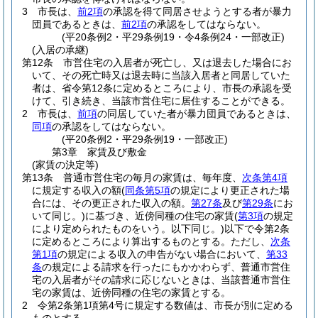
3
市長は、
前2項
の承認を得て同居させようとする者が暴力
団員であるときは、
前2項
の承認をしてはならない。
(平20条例2・平29条例19・令4条例24・一部改正)
(入居の承継)
第12条
市営住宅の入居者が死亡し、又は退去した場合にお
いて、その死亡時又は退去時に当該入居者と同居していた
者は、省令第12条に定めるところにより、市長の承認を受
けて、引き続き、当該市営住宅に居住することができる。
2
市長は、
前項
の同居していた者が暴力団員であるときは、
同項
の承認をしてはならない。
(平20条例2・平29条例19・一部改正)
第3章
家賃及び敷金
(家賃の決定等)
第13条
普通市営住宅の毎月の家賃は、毎年度、
次条第4項
に規定する収入の額
(
同条第5項
の規定により更正された場
合には、その更正された収入の額。
第27条
及び
第29条
にお
いて同じ。)
に基づき、近傍同種の住宅の家賃
(
第3項
の規定
により定められたものをいう。以下同じ。)
以下で令第2条
に定めるところにより算出するものとする。
ただし、
次条
第1項
の規定による収入の申告がない場合において、
第33
条
の規定による請求を行ったにもかかわらず、普通市営住
宅の入居者がその請求に応じないときは、当該普通市営住
宅の家賃は、近傍同種の住宅の家賃とする。
2
令第2条第1項第4号に規定する数値は、市長が別に定める