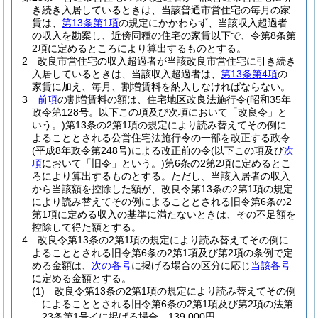
き続き入居しているときは、当該普通市営住宅の毎月の家
賃は、
第13条第1項
の規定にかかわらず、当該収入超過者
の収入を勘案し、近傍同種の住宅の家賃以下で、令第8条第
2項に定めるところにより算出するものとする。
2
改良市営住宅の収入超過者が当該改良市営住宅に引き続き
入居しているときは、当該収入超過者は、
第13条第4項
の
家賃に加え、毎月、割増賃料を納入しなければならない。
3
前項
の割増賃料の額は、住宅地区改良法施行令
(昭和35年
政令第128号。以下この項及び次項において「改良令」と
いう。)
第13条の2第1項の規定により読み替えてその例に
よることとされる公営住宅法施行令の一部を改正する政令
(平成8年政令第248号)
による改正前の令
(以下この項及び
次
項
において「旧令」という。)
第6条の2第2項に定めるとこ
ろにより算出するものとする。
ただし、当該入居者の収入
から当該額を控除した額が、改良令第13条の2第1項の規定
により読み替えてその例によることとされる旧令第6条の2
第1項に定める収入の基準に満たないときは、その不足額を
控除して得た額とする。
4
改良令第13条の2第1項の規定により読み替えてその例に
よることとされる旧令第6条の2第1項及び第2項の条例で定
める金額は、
次の各号
に掲げる場合の区分に応じ
当該各号
に定める金額とする。
(1)
改良令第13条の2第1項の規定により読み替えてその例
によることとされる旧令第6条の2第1項及び第2項の法第
23条第1号イに掲げる場合 139,000円