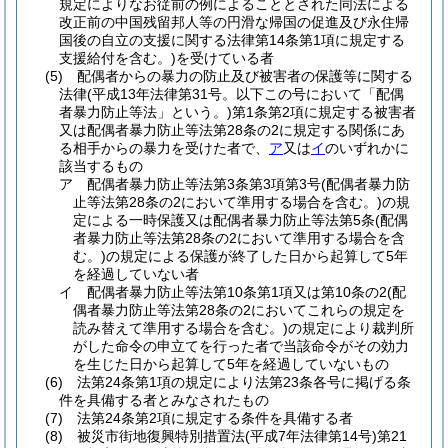
規定によりなお従前の例によることとされた同法による
改正前の中国残留邦人等の円滑な帰国の促進及び永住帰
国後の自立の支援に関する法律第14条第1項に規定する
支援給付を含む。)
を受けている者
(5)
配偶者からの暴力の防止及び被害者の保護等に関する
法律
(平成13年法律第31号。以下この号において「配偶
者暴力防止等法」という。)
第1条第2項に規定する被害者
又は配偶者暴力防止等法第28条の2に規定する関係にあ
る相手からの暴力を受けた者で、
ア
又は
イ
のいずれかに
該当するもの
ア
配偶者暴力防止等法第3条第3項第3号
(配偶者暴力防
止等法第28条の2において準用する場合を含む。)
の規
定による一時保護又は配偶者暴力防止等法第5条
(配偶
者暴力防止等法第28条の2において準用する場合を含
む。)
の規定による保護が終了した日から起算して5年
を経過していない者
イ
配偶者暴力防止等法第10条第1項又は第10条の2
(配
偶者暴力防止等法第28条の2においてこれらの規定を
読み替えて準用する場合を含む。)
の規定により裁判所
がした命令の申立てを行った者で当該命令がその効力
を生じた日から起算して5年を経過していないもの
(6)
法第24条第1項の規定により法第23条各号に掲げる条
件を具備する者とみなされたもの
(7)
法第24条第2項に規定する条件を具備する者
(8)
被災市街地復興特別措置法
(平成7年法律第14号)
第21