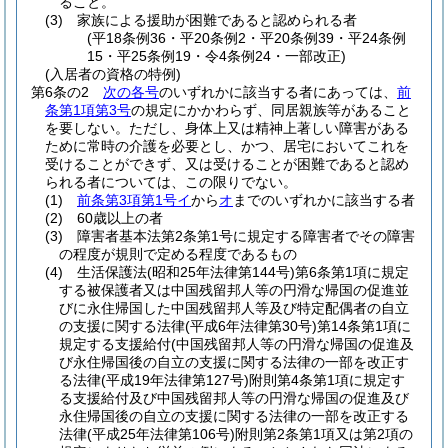
ること。
(3)
家族による援助が困難であると認められる者
(平18条例36・平20条例2・平20条例39・平24条例
15・平25条例19・令4条例24・一部改正)
(入居者の資格の特例)
第6条の2
次の各号
のいずれかに該当する者にあっては、
前
条第1項第3号
の規定にかかわらず、同居親族等があること
を要しない。
ただし、身体上又は精神上著しい障害がある
ために常時の介護を必要とし、かつ、居宅においてこれを
受けることができず、又は受けることが困難であると認め
られる者については、この限りでない。
(1)
前条第3項第1号イ
から
オ
までのいずれかに該当する者
(2)
60歳以上の者
(3)
障害者基本法第2条第1号に規定する障害者でその障害
の程度が規則で定める程度であるもの
(4)
生活保護法
(昭和25年法律第144号)
第6条第1項に規定
する被保護者又は中国残留邦人等の円滑な帰国の促進並
びに永住帰国した中国残留邦人等及び特定配偶者の自立
の支援に関する法律
(平成6年法律第30号)
第14条第1項に
規定する支援給付
(中国残留邦人等の円滑な帰国の促進及
び永住帰国後の自立の支援に関する法律の一部を改正す
る法律
(平成19年法律第127号)
附則第4条第1項に規定す
る支援給付及び中国残留邦人等の円滑な帰国の促進及び
永住帰国後の自立の支援に関する法律の一部を改正する
法律
(平成25年法律第106号)
附則第2条第1項又は第2項の