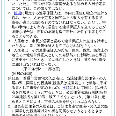
い。
ただし、市長が特別の事情があると認める入居予定者
については、この限りではない。
2
前項
に規定する連帯保証人は、市内に居住し独立の生計を
営み、かつ、入居予定者と同等以上の収入を有する者で、
市長が適当と認めるものでなければならない。
ただし、特
別の事情により市内に居住する連帯保証人を立てることが
困難な場合は、市長の承認を得て市外に居住する者を立て
ることができる。
3
入居者は、市長が必要と認めて連帯保証人の交替を請求し
たときは、別に連帯保証人を立てなければならない。
4
入居者は、その連帯保証人が氏名、住所、職業、職業上の
地位その他連帯保証人としての弁済能力に影響のある事項
に変更を生じたとき、又は死亡したときは、速やかに市長
に届け出なければならない。
(平20条例2・一部改正)
(同居の承認)
第11条
普通市営住宅の入居者は、当該普通市営住宅への入
居の際に同居した親族等
(親族又は児童若しくは親族に準ず
る者として市長が定めるもの。
次項
において同じ。)
以外の
者を同居させようとするときは、公営住宅法施行規則
(昭和
26年建設省令第19号。以下「省令」という。)
第11条に定
めるところにより、市長の承認を得なければならない。
2
改良市営住宅の入居者は、当該改良市営住宅への入居の際
に同居した親族等以外の者を同居させようとするときは、
市長の承認を得なければならない。