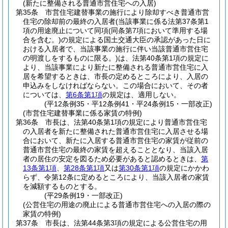
(新たに整備される普通市営住宅への入居)
第35条
市営住宅建替事業の施行により除却すべき普通市営
住宅の除却前の最終の入居者
(当該事業に係る法第37条第1
項の用途廃止について同項
(同条第7項において準用する場
合を含む。)
の規定による国土交通大臣の承認があった日に
おける入居者で、当該事業の施行に伴い当該普通市営住宅
の明渡しをするものに限る。)
は、法第40条第1項の規定に
より、当該事業により新たに整備される普通市営住宅に入
居を希望するときは、市長の定めるところにより、入居の
申込みをしなければならない。
この場合において、その者
については、
第6条第1項
の規定は、適用しない。
(平12条例35・平12条例41・平24条例15・一部改正)
(市営住宅建替事業に係る家賃の特例)
第36条
市長は、法第40条第1項の規定により普通市営住宅
の入居者を新たに整備された普通市営住宅に入居させる場
合において、新たに入居する普通市営住宅の家賃が従前の
普通市営住宅の最終の家賃を超えることとなり、当該入居
者の居住の安定を図るため必要があると認めるときは、
第
13条第1項
、
第28条第1項
又は
第30条第1項
の規定にかかわ
らず、令第12条に定めるところにより、当該入居者の家賃
を減額するものとする。
(平29条例19・一部改正)
(公営住宅の用途の廃止による普通市営住宅への入居の際の
家賃の特例)
第37条
市長は、法第44条第3項の規定による公営住宅の用