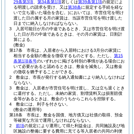
29条第3項
、
第34条第1項
若しくは
第39条第1項
の規定によ
る明渡しの請求を受け、又は
第38条
に規定する手続を経な
いで立ち退いた場合を含む。)
においては、市営住宅を明け
渡した日の属する月の家賃は、当該市営住宅を明け渡した
日までに納入しなければならない。
3
入居可能日が月の中途であるとき、又は市営住宅を明け渡
した日が月の中途であるときは、その月の家賃は、日割計
算による。
(敷金)
第17条
市長は、入居者から入居時における3月分の家賃に
相当する金額の敷金を徴収するものとする。
ただし、
第15
条第1項各号
のいずれかに掲げる特別の事情がある場合にお
いて必要があると認めるときは、敷金を減免し、又は敷金
の徴収を猶予することができる。
2
敷金は、市長が発行する納入通知書により納入しなければ
ならない。
3
敷金は、入居者が市営住宅を明け渡し、又は立ち退くとき
に還付する。
ただし、未納の家賃、割増賃料又は損害賠償
金等があるときは、敷金のうちからこれらを控除する。
4
敷金には、利子を付さない。
(敷金の運用等)
第18条
市長は、敷金を国債、地方債又は社債の取得、預金
等確実な方法で運用しなければならない。
2
前項
の規定により運用して得た利益金は、共同施設及び地
区施設の整備に要する費用に充てる等入居者の共同の利便