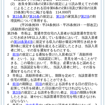
(2)
改良令第13条の2第1項の規定により読み替えてその例
によることとされる旧令第6条の2第1項及び第2項の法第
23条第1号ロに掲げる場合 114,000円
5
第15条
及び
第16条
の規定は、
第1項
の家賃及び
第2項
の割
増賃料について準用する。
(平20条例39・平24条例15・平25条例19・一部改正)
(高額所得の認定等)
第29条
市長は、普通市営住宅の入居者が当該普通市営住宅
に引き続き5年以上入居している場合において、当該入居者
の
第14条第4項
に規定する収入の額が最近2年間引き続き令
第9条に規定する金額を超えると認定したときは、当該入居
者に対し、その旨を通知するものとする。
2
前項
の規定による通知を受けた入居者
(以下「高額所得
者」という。)
は、当該認定に対し、意見を述べることがで
きる。
この場合において、市長は、必要があると認めると
きは、当該認定を取り消し、当該入居者に対し、その旨を
通知するものとする。
3
市長は、高額所得者に対し、期限を定めて、当該普通市営
住宅の明渡しを請求することができる。
4
前項
の期限は、
同項
の規定による請求をする日の翌日から
起算して6月を経過した日以後の日でなければならない。
5
第3項
の規定による請求を受けた者は、
同項
の期限が到来
したときは、速やかに当該普通市営住宅を明け渡さなけれ
ばならない。