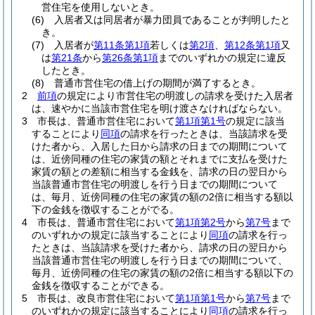
営住宅を使用しないとき。
(6)
入居者又は同居者が暴力団員であることが判明したと
き。
(7)
入居者が
第11条第1項
若しくは
第2項
、
第12条第1項
又
は
第21条
から
第26条第1項
までのいずれかの規定に違反
したとき。
(8)
普通市営住宅の借上げの期間が満了するとき。
2
前項
の規定により市営住宅の明渡しの請求を受けた入居者
は、速やかに当該市営住宅を明け渡さなければならない。
3
市長は、普通市営住宅において
第1項第1号
の規定に該当
することにより
同項
の請求を行ったときは、当該請求を受
けた者から、入居した日から請求の日までの期間について
は、近傍同種の住宅の家賃の額とそれまでに支払を受けた
家賃の額との差額に相当する金銭を、請求の日の翌日から
当該普通市営住宅の明渡しを行う日までの期間について
は、毎月、近傍同種の住宅の家賃の額の2倍に相当する額以
下の金銭を徴収することがでる。
4
市長は、普通市営住宅において
第1項第2号
から
第7号
まで
のいずれかの規定に該当することにより
同項
の請求を行っ
たときは、当該請求を受けた者から、請求の日の翌日から
当該普通市営住宅の明渡しを行う日までの期間について、
毎月、近傍同種の住宅の家賃の額の2倍に相当する額以下の
金銭を徴収することができる。
5
市長は、改良市営住宅において
第1項第1号
から
第7号
まで
のいずれかの規定に該当することにより
同項
の請求を行っ