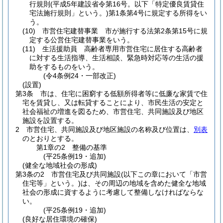
行規則
(平成5年建設省令第16号。以下「特定優良賃貸住
宅法施行規則」という。)
第1条第4号に規定する所得をい
う。
(10)
市営住宅建替事業 市が施行する法第2条第15号に規
定する公営住宅建替事業をいう。
(11)
生活援助員 高齢者専用市営住宅に居住する高齢者
に対する生活指導、生活相談、緊急時対応等の生活の援
助をするものをいう。
(令4条例24・一部改正)
(設置)
第3条
市は、住宅に困窮する低額所得者等に低廉な家賃で住
宅を賃貸し、又は転貸することにより、市民生活の安定と
社会福祉の増進を図るため、市営住宅、共同施設及び地区
施設を設置する。
2
市営住宅、共同施設及び地区施設の名称及び位置は、
別表
のとおりとする。
第1章の2
整備の基準
(平25条例19・追加)
(健全な地域社会の形成)
第3条の2
市営住宅及び共同施設
(以下この章において「市営
住宅等」という。)
は、その周辺の地域を含めた健全な地域
社会の形成に資するように考慮して整備しなければならな
い。
(平25条例19・追加)
(良好な居住環境の確保)