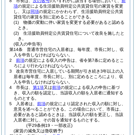
8
市長は、
次の各号
のいずれかに該当する場合において、
前
項
の規定による生活援助員特定公共賃貸住宅の家賃を変更
し、又は
同項
の規定にかかわらず、生活援助員特定公共賃
貸住宅の家賃を別に定めることができる。
(1)
物価の変動に伴い家賃を変更する必要があると認める
とき。
(2)
生活援助員特定公共賃貸住宅について改良を施したと
き。
(収入の申告等)
第14条
普通市営住宅の入居者は、毎年度、市長に対し、収
入を申告しなければならない。
2
前項
の規定による収入の申告は、省令第7条に定めるとこ
ろにより行わなければならない。
3
改良市営住宅に入居している期間が引き続き3年以上の入
居者は毎年度、市長に対し、別に定めるところにより、収
入を申告しなければならない。
4
市長は、
第1項
又は
前項
の規定による収入の申告に基づ
き、収入の額を認定し、当該収入の額を入居者に通知する
ものとする。
5
入居者は、
前項
の規定により認定された収入の額に対し、
意見を述べることができる。
この場合において、市長は、
必要があると認めるときは、当該収入の額を更正し、当該
入居者に対し、その旨を通知するものとする。
(平29条例19・一部改正)
(家賃の減免又は徴収猶予)