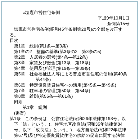
○塩竈市営住宅条例
平成9年10月1日
条例第15号
塩竈市営住宅条例(昭和45年条例第28号)の全部を改正す
る。
目次
第1章
総則
(第1条―第3条)
第1章の2
整備の基準
(第3条の2―第3条の5)
第2章
入居者の選考
(第4条―第12条)
第3章
家賃及び敷金
(第13条―第18条)
第4章
使用及び管理
(第19条―第39条)
第5章
社会福祉法人等による普通市営住宅の使用
(第40条
―第44条)
第6章
特定優良賃貸住宅への活用
(第45条―第49条)
第7章
駐車場の管理
(第50条―第54条)
第8章
雑則
(第55条―第61条)
附則
第1章
総則
(趣旨)
第1条
この条例は、公営住宅法
(昭和26年法律第193号。以
下「法」という。)
、住宅地区改良法
(昭和35年法律第84
号。以下「改良法」という。)
、地方自治法
(昭和22年法律
第67号)
及び特定優良賃貸住宅の供給の促進に関する法律