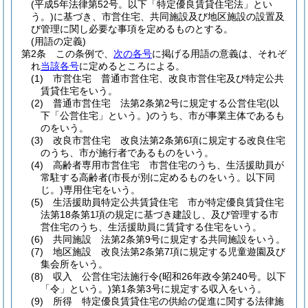
(平成5年法律第52号。以下「特定優良賃貸住宅法」とい
う。)
に基づき、市営住宅、共同施設及び地区施設の設置及
び管理に関し必要な事項を定めるものとする。
(用語の定義)
第2条
この条例で、
次の各号
に掲げる用語の意義は、それぞ
れ
当該各号
に定めるところによる。
(1)
市営住宅 普通市営住宅、改良市営住宅及び特定公共
賃貸住宅をいう。
(2)
普通市営住宅 法第2条第2号に規定する公営住宅
(以
下「公営住宅」という。)
のうち、市が事業主体であるも
のをいう。
(3)
改良市営住宅 改良法第2条第6項に規定する改良住宅
のうち、市が施行者であるものをいう。
(4)
高齢者専用市営住宅 市営住宅のうち、生活援助員が
常駐する高齢者
(市長が別に定めるものをいう。以下同
じ。)
専用住宅をいう。
(5)
生活援助員特定公共賃貸住宅 市が特定優良賃貸住宅
法第18条第1項の規定に基づき建設し、及び管理する市
営住宅のうち、生活援助員に賃貸する住宅をいう。
(6)
共同施設 法第2条第9号に規定する共同施設をいう。
(7)
地区施設 改良法第2条第7項に規定する児童遊園及び
集会所をいう。
(8)
収入 公営住宅法施行令
(昭和26年政令第240号。以下
「令」という。)
第1条第3号に規定する収入をいう。
(9)
所得 特定優良賃貸住宅の供給の促進に関する法律施