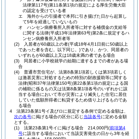
法律第117号)
第11条第1項の規定による厚生労働大臣
の認定を受けている者
エ
海外からの引揚者で本邦に引き揚げた日から起算し
て5年を経過していないもの
オ
ハンセン病療養所入所者等に対する補償金の支給等
に関する法律
(平成13年法律第63号)
第2条に規定するハ
ンセン病療養所入所者等
(2)
入居者が60歳以上の者
(平成18年4月1日前に50歳以上
であった者を含む。以下同じ。)
であり、かつ、同居者の
いずれもが60歳以上又は18歳未満の者である場合
(3)
同居者に小学校就学の始期に達するまでの者がある場
合
(4)
普通市営住宅が、法第8条第1項若しくは第3項若しく
は激甚災害に対処するための特別の財政援助等に関する
法律
(昭和37年法律第150号)
第22条第1項の規定による国
の補助に係るもの又は法第8条第1項各号のいずれかに該
当する場合において市が災害により滅失した住宅に居住
していた低額所得者に転貸するため借り上げるものであ
る場合
4
法第23条第1号イ及びロに規定する条例で定める金額は、
次の各号
に掲げる場合の区分に応じ
当該各号
に定める金額
とする。
(1)
法第23条第1号イに掲げる場合 214,000円
(
前項第4
号
に該当する場合において当該災害発生の日から3年を経