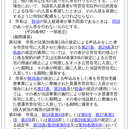
は、他の適当な住宅のあっせん等を行うものとする。
この
場合において、当該収入超過者が市営住宅以外の公的資金
による住宅への入居を希望したときは、その入居を容易に
するように特別の配慮をしなければならない。
2
市長は、
前項
の収入超過者が暴力団員であるときは、
同項
のあっせん等を行わないものとする。
(平20条例2・一部改正)
(期間通算)
第32条
市長が法第24条第1項の規定による申込みをした者
を市営住宅に入居させた場合における
第27条
、
第29条
及び
前条
の規定の適用については、その者が公営住宅の借上げ
に係る契約の終了又は法第44条第3項の規定による公営住
宅の用途の廃止により明渡しをすべき公営住宅に入居して
いた期間は、その者が明渡し後に入居した当該市営住宅に
入居している期間に通算する。
2
市長が
第35条
の規定による申込みをした者を市営住宅建
替事業により新たに整備された普通市営住宅に入居させた
場合における
第27条
、
第29条
及び
前条
の規定の適用につい
ては、その者が当該事業の施行により除却すべき普通市営
住宅に入居していた期間は、その者が当該新たに整備され
た普通市営住宅に入居している期間に通算する。
(収入状況の報告の請求等)
第33条
市長は、
第14条第4項
若しくは
第5項
、
第27条第1
項
、
第2項
若しくは
第3項
若しくは
第29条第1項
の規定によ
る認定等、
第15条
(
第28条第5項
又は
第30条第3項
において