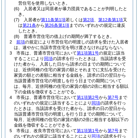
営住宅を使用しないとき。
(6)
入居者又は同居者が暴力団員であることが判明したと
き。
(7)
入居者が
第11条第1項
若しくは
第2項
、
第12条第1項
又
は
第21条
から
第26条第1項
までのいずれかの規定に違反
したとき。
(8)
普通市営住宅の借上げの期間が満了するとき。
2
前項
の規定により市営住宅の明渡しの請求を受けた入居者
は、速やかに当該市営住宅を明け渡さなければならない。
3
市長は、普通市営住宅において
第1項第1号
の規定に該当
することにより
同項
の請求を行ったときは、当該請求を受
けた者から、入居した日から請求の日までの期間について
は、近傍同種の住宅の家賃の額とそれまでに支払を受けた
家賃の額との差額に相当する金銭を、請求の日の翌日から
当該普通市営住宅の明渡しを行う日までの期間について
は、毎月、近傍同種の住宅の家賃の額の2倍に相当する額以
下の金銭を徴収することがでる。
4
市長は、普通市営住宅において
第1項第2号
から
第7号
まで
のいずれかの規定に該当することにより
同項
の請求を行っ
たときは、当該請求を受けた者から、請求の日の翌日から
当該普通市営住宅の明渡しを行う日までの期間について、
毎月、近傍同種の住宅の家賃の額の2倍に相当する額以下の
金銭を徴収することができる。
5
市長は、改良市営住宅において
第1項第1号
から
第7号
まで
のいずれかの規定に該当することにより
同項
の請求を行っ