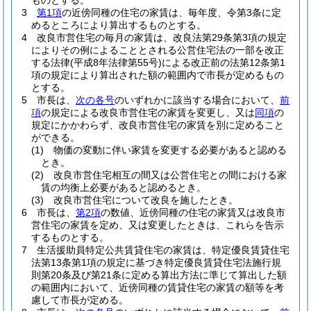
ものとする。
3
第1項
の近傍同種の住宅の家賃は、毎年度、令第3条に定
めるところにより算出するものとする。
4
改良市営住宅の毎月の家賃は、改良法第29条第3項の規定
によりその例によることとされる公営住宅法の一部を改正
する法律
(平成8年法律第55号)
による改正前の法第12条第1
項の規定により算出された額の範囲内で市長が定めるもの
とする。
5
市長は、
次の各号
のいずれかに該当する場合において、
前
項
の規定による改良市営住宅の家賃を変更し、又は
同項
の
規定にかかわらず、改良市営住宅の家賃を別に定めること
ができる。
(1)
物価の変動に伴い家賃を変更する必要があると認める
とき。
(2)
改良市営住宅相互の間又は公営住宅との間における家
賃の均衡上必要があると認めるとき。
(3)
改良市営住宅について改良を施したとき。
6
市長は、
第2項
の数値、近傍同種の住宅の家賃又は改良市
営住宅の家賃を定め、又は変更したときは、これらを告示
するものとする。
7
生活援助員特定公共賃貸住宅の家賃は、特定優良賃貸住宅
法第13条第1項の規定に基づき特定優良賃貸住宅法施行規
則第20条及び第21条に定める算出方法に準じて算出した額
の範囲内において、近傍同種の賃貸住宅の家賃の額等を考
慮して市長が定める。