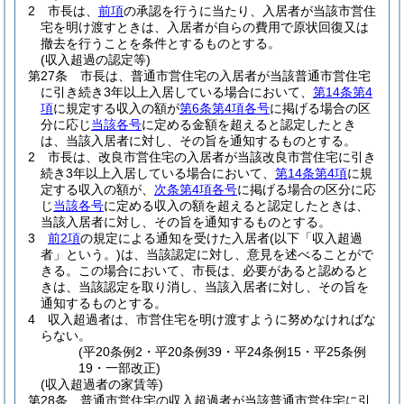
2
市長は、
前項
の承認を行うに当たり、入居者が当該市営住
宅を明け渡すときは、入居者が自らの費用で原状回復又は
撤去を行うことを条件とするものとする。
(収入超過の認定等)
第27条
市長は、普通市営住宅の入居者が当該普通市営住宅
に引き続き3年以上入居している場合において、
第14条第4
項
に規定する収入の額が
第6条第4項各号
に掲げる場合の区
分に応じ
当該各号
に定める金額を超えると認定したとき
は、当該入居者に対し、その旨を通知するものとする。
2
市長は、改良市営住宅の入居者が当該改良市営住宅に引き
続き3年以上入居している場合において、
第14条第4項
に規
定する収入の額が、
次条第4項各号
に掲げる場合の区分に応
じ
当該各号
に定める収入の額を超えると認定したときは、
当該入居者に対し、その旨を通知するものとする。
3
前2項
の規定による通知を受けた入居者
(以下「収入超過
者」という。)
は、当該認定に対し、意見を述べることがで
きる。
この場合において、市長は、必要があると認めると
きは、当該認定を取り消し、当該入居者に対し、その旨を
通知するものとする。
4
収入超過者は、市営住宅を明け渡すように努めなければな
らない。
(平20条例2・平20条例39・平24条例15・平25条例
19・一部改正)
(収入超過者の家賃等)
第28条
普通市営住宅の収入超過者が当該普通市営住宅に引