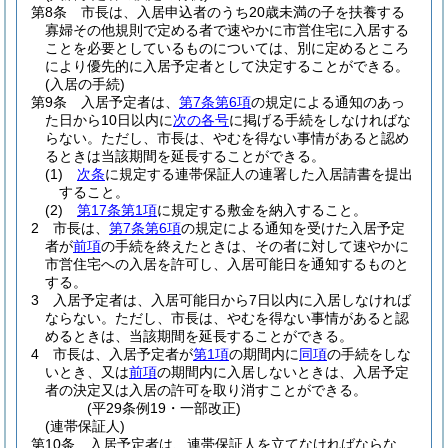
第8条
市長は、入居申込者のうち20歳未満の子を扶養する
寡婦その他規則で定める者で速やかに市営住宅に入居する
ことを必要としているものについては、別に定めるところ
により優先的に入居予定者として決定することができる。
(入居の手続)
第9条
入居予定者は、
第7条第6項
の規定による通知のあっ
た日から10日以内に
次の各号
に掲げる手続をしなければな
らない。
ただし、市長は、やむを得ない事情があると認め
るときは当該期間を延長することができる。
(1)
次条
に規定する連帯保証人の連署した入居請書を提出
すること。
(2)
第17条第1項
に規定する敷金を納入すること。
2
市長は、
第7条第6項
の規定による通知を受けた入居予定
者が
前項
の手続を終えたときは、その者に対して速やかに
市営住宅への入居を許可し、入居可能日を通知するものと
する。
3
入居予定者は、入居可能日から7日以内に入居しなければ
ならない。
ただし、市長は、やむを得ない事情があると認
めるときは、当該期間を延長することができる。
4
市長は、入居予定者が
第1項
の期間内に
同項
の手続をしな
いとき、又は
前項
の期間内に入居しないときは、入居予定
者の決定又は入居の許可を取り消すことができる。
(平29条例19・一部改正)
(連帯保証人)
第10条
入居予定者は、連帯保証人を立てなければならな