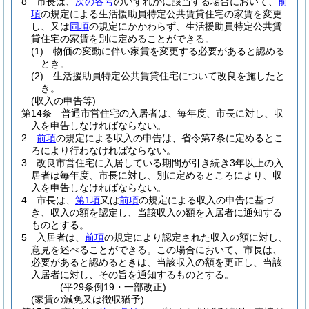
8
市長は、
次の各号
のいずれかに該当する場合において、
前
項
の規定による生活援助員特定公共賃貸住宅の家賃を変更
し、又は
同項
の規定にかかわらず、生活援助員特定公共賃
貸住宅の家賃を別に定めることができる。
(1)
物価の変動に伴い家賃を変更する必要があると認める
とき。
(2)
生活援助員特定公共賃貸住宅について改良を施したと
き。
(収入の申告等)
第14条
普通市営住宅の入居者は、毎年度、市長に対し、収
入を申告しなければならない。
2
前項
の規定による収入の申告は、省令第7条に定めるとこ
ろにより行わなければならない。
3
改良市営住宅に入居している期間が引き続き3年以上の入
居者は毎年度、市長に対し、別に定めるところにより、収
入を申告しなければならない。
4
市長は、
第1項
又は
前項
の規定による収入の申告に基づ
き、収入の額を認定し、当該収入の額を入居者に通知する
ものとする。
5
入居者は、
前項
の規定により認定された収入の額に対し、
意見を述べることができる。
この場合において、市長は、
必要があると認めるときは、当該収入の額を更正し、当該
入居者に対し、その旨を通知するものとする。
(平29条例19・一部改正)
(家賃の減免又は徴収猶予)