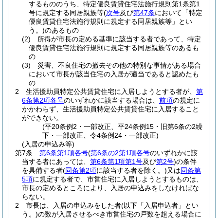
するもののうち、特定優良賃貸住宅法施行規則第1条第1
号に規定する同居親族等
(
次号
及び
第47条
において「特定
優良賃貸住宅法施行規則に規定する同居親族等」とい
う。)
のあるもの
(2)
所得が市長の定める基準に該当する者であって、特定
優良賃貸住宅法施行規則に規定する同居親族等のあるも
の
(3)
災害、不良住宅の撤去その他の特別な事情がある場合
において市長が該当住宅の入居が適当であると認めたも
の
2
生活援助員特定公共賃貸住宅に入居しようとする者が、
第
6条第2項各号
のいずれかに該当する場合は、
前項
の規定に
かかわらず、生活援助員特定公共賃貸住宅に入居すること
ができない。
(平20条例2・一部改正、平24条例15・旧第6条の2繰
下・一部改正、令4条例24・一部改正)
(入居の申込み等)
第7条
第6条第1項各号
(
第6条の2第1項各号
のいずれかに該
当する者にあっては、
第6条第1項第1号
及び
第2号
)
の条件
を具備する者
(
同条第2項
に該当する者を除く。)
又は
同条第
5項
に規定する者で、市営住宅に入居しようとするものは、
市長の定めるところにより、入居の申込みをしなければな
らない。
2
市長は、入居の申込みをした者
(以下「入居申込者」とい
う。)
の数が入居させるべき市営住宅の戸数を超える場合に