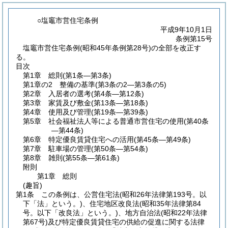
○塩竈市営住宅条例
平成9年10月1日
条例第15号
塩竈市営住宅条例(昭和45年条例第28号)の全部を改正す
る。
目次
第1章
総則
(第1条―第3条)
第1章の2
整備の基準
(第3条の2―第3条の5)
第2章
入居者の選考
(第4条―第12条)
第3章
家賃及び敷金
(第13条―第18条)
第4章
使用及び管理
(第19条―第39条)
第5章
社会福祉法人等による普通市営住宅の使用
(第40条
―第44条)
第6章
特定優良賃貸住宅への活用
(第45条―第49条)
第7章
駐車場の管理
(第50条―第54条)
第8章
雑則
(第55条―第61条)
附則
第1章
総則
(趣旨)
第1条
この条例は、公営住宅法
(昭和26年法律第193号。以
下「法」という。)
、住宅地区改良法
(昭和35年法律第84
号。以下「改良法」という。)
、地方自治法
(昭和22年法律
第67号)
及び特定優良賃貸住宅の供給の促進に関する法律