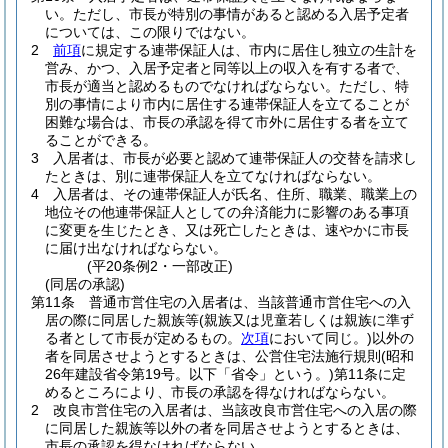
い。
ただし、市長が特別の事情があると認める入居予定者
については、この限りではない。
2
前項
に規定する連帯保証人は、市内に居住し独立の生計を
営み、かつ、入居予定者と同等以上の収入を有する者で、
市長が適当と認めるものでなければならない。
ただし、特
別の事情により市内に居住する連帯保証人を立てることが
困難な場合は、市長の承認を得て市外に居住する者を立て
ることができる。
3
入居者は、市長が必要と認めて連帯保証人の交替を請求し
たときは、別に連帯保証人を立てなければならない。
4
入居者は、その連帯保証人が氏名、住所、職業、職業上の
地位その他連帯保証人としての弁済能力に影響のある事項
に変更を生じたとき、又は死亡したときは、速やかに市長
に届け出なければならない。
(平20条例2・一部改正)
(同居の承認)
第11条
普通市営住宅の入居者は、当該普通市営住宅への入
居の際に同居した親族等
(親族又は児童若しくは親族に準ず
る者として市長が定めるもの。
次項
において同じ。)
以外の
者を同居させようとするときは、公営住宅法施行規則
(昭和
26年建設省令第19号。以下「省令」という。)
第11条に定
めるところにより、市長の承認を得なければならない。
2
改良市営住宅の入居者は、当該改良市営住宅への入居の際
に同居した親族等以外の者を同居させようとするときは、
市長の承認を得なければならない。