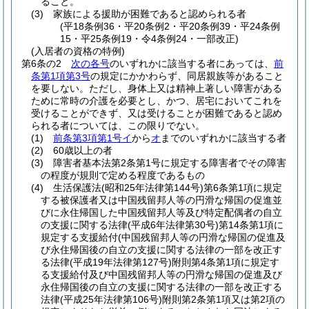
ること。
(3)
家族による援助が困難であると認められる者
(平18条例36・平20条例2・平20条例39・平24条例
15・平25条例19・令4条例24・一部改正)
(入居者の資格の特例)
第6条の2
次の各号
のいずれかに該当する者にあっては、
前
条第1項第3号
の規定にかかわらず、同居親族等があること
を要しない。
ただし、身体上又は精神上著しい障害がある
ために常時の介護を必要とし、かつ、居宅においてこれを
受けることができず、又は受けることが困難であると認め
られる者については、この限りでない。
(1)
前条第3項第1号イ
から
オ
までのいずれかに該当する者
(2)
60歳以上の者
(3)
障害者基本法第2条第1号に規定する障害者でその障害
の程度が規則で定める程度であるもの
(4)
生活保護法
(昭和25年法律第144号)
第6条第1項に規定
する被保護者又は中国残留邦人等の円滑な帰国の促進並
びに永住帰国した中国残留邦人等及び特定配偶者の自立
の支援に関する法律
(平成6年法律第30号)
第14条第1項に
規定する支援給付
(中国残留邦人等の円滑な帰国の促進及
び永住帰国後の自立の支援に関する法律の一部を改正す
る法律
(平成19年法律第127号)
附則第4条第1項に規定す
る支援給付及び中国残留邦人等の円滑な帰国の促進及び
永住帰国後の自立の支援に関する法律の一部を改正する
法律
(平成25年法律第106号)
附則第2条第1項又は第2項の