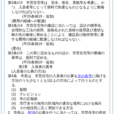
第3条の3
市営住宅等は、安全、衛生、美観等を考慮し、か
つ、入居者等にとって便利で快適なものとなるように整備
しなければならない。
(平25条例19・追加)
(費用の縮減への配慮)
第3条の4
市営住宅等の建設に当たっては、設計の標準化、
合理的な工法の採用、規格化された資材の使用及び適切な
耐久性の確保に努めることにより、建設及び維持管理に要
する費用の縮減に配慮しなければならない。
(平25条例19・追加)
(委任)
第3条の5
この章に定めるもののほか、市営住宅等の整備の
基準は、規則で定める。
(平25条例19・追加)
第2章
入居者の選考
(入居者の公募の方法)
第4条
市長は、市営住宅の入居者の公募を
次の各号
に掲げる
方法のうち少なくとも1以上の方法によって行うものとす
る。
(1)
新聞
(2)
テレビジョン
(3)
市の広報紙
(4)
市庁舎その他市の区域内の適当な場所における掲示
(5)
その他住民に広く周知できる方法
2
市長は、
前項
の公募を行うに当たっては、市営住宅の所在