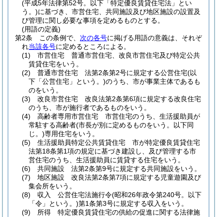
(平成5年法律第52号。以下「特定優良賃貸住宅法」とい
う。)
に基づき、市営住宅、共同施設及び地区施設の設置及
び管理に関し必要な事項を定めるものとする。
(用語の定義)
第2条
この条例で、
次の各号
に掲げる用語の意義は、それぞ
れ
当該各号
に定めるところによる。
(1)
市営住宅 普通市営住宅、改良市営住宅及び特定公共
賃貸住宅をいう。
(2)
普通市営住宅 法第2条第2号に規定する公営住宅
(以
下「公営住宅」という。)
のうち、市が事業主体であるも
のをいう。
(3)
改良市営住宅 改良法第2条第6項に規定する改良住宅
のうち、市が施行者であるものをいう。
(4)
高齢者専用市営住宅 市営住宅のうち、生活援助員が
常駐する高齢者
(市長が別に定めるものをいう。以下同
じ。)
専用住宅をいう。
(5)
生活援助員特定公共賃貸住宅 市が特定優良賃貸住宅
法第18条第1項の規定に基づき建設し、及び管理する市
営住宅のうち、生活援助員に賃貸する住宅をいう。
(6)
共同施設 法第2条第9号に規定する共同施設をいう。
(7)
地区施設 改良法第2条第7項に規定する児童遊園及び
集会所をいう。
(8)
収入 公営住宅法施行令
(昭和26年政令第240号。以下
「令」という。)
第1条第3号に規定する収入をいう。
(9)
所得 特定優良賃貸住宅の供給の促進に関する法律施