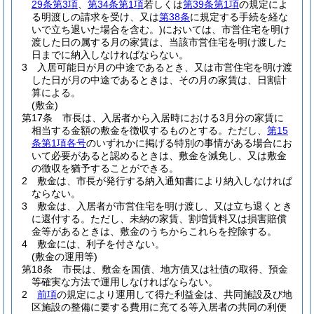
29条第3項
、
第34条第1項
若しくは
第39条第1項
の規定によ
る明渡しの請求を受け、又は
第38条
に規定する手続を経な
いで立ち退いた場合を含む。)
においては、市営住宅を明け
渡した日の属する月の家賃は、当該市営住宅を明け渡した
日までに納入しなければならない。
3
入居可能日が月の中途であるとき、又は市営住宅を明け渡
した日が月の中途であるときは、その月の家賃は、日割計
算による。
(敷金)
第17条
市長は、入居者から入居時における3月分の家賃に
相当する金額の敷金を徴収するものとする。
ただし、
第15
条第1項各号
のいずれかに掲げる特別の事情がある場合にお
いて必要があると認めるときは、敷金を減免し、又は敷金
の徴収を猶予することができる。
2
敷金は、市長が発行する納入通知書により納入しなければ
ならない。
3
敷金は、入居者が市営住宅を明け渡し、又は立ち退くとき
に還付する。
ただし、未納の家賃、割増賃料又は損害賠償
金等があるときは、敷金のうちからこれらを控除する。
4
敷金には、利子を付さない。
(敷金の運用等)
第18条
市長は、敷金を国債、地方債又は社債の取得、預金
等確実な方法で運用しなければならない。
2
前項
の規定により運用して得た利益金は、共同施設及び地
区施設の整備に要する費用に充てる等入居者の共同の利便