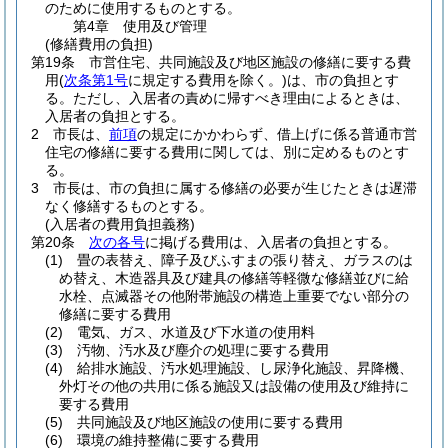
のために使用するものとする。
第4章
使用及び管理
(修繕費用の負担)
第19条
市営住宅、共同施設及び地区施設の修繕に要する費
用
(
次条第1号
に規定する費用を除く。)
は、市の負担とす
る。
ただし、入居者の責めに帰すべき理由によるときは、
入居者の負担とする。
2
市長は、
前項
の規定にかかわらず、借上げに係る普通市営
住宅の修繕に要する費用に関しては、別に定めるものとす
る。
3
市長は、市の負担に属する修繕の必要が生じたときは遅滞
なく修繕するものとする。
(入居者の費用負担義務)
第20条
次の各号
に掲げる費用は、入居者の負担とする。
(1)
畳の表替え、障子及びふすまの張り替え、ガラスのは
め替え、木造器具及び建具の修繕等軽微な修繕並びに給
水栓、点滅器その他附帯施設の構造上重要でない部分の
修繕に要する費用
(2)
電気、ガス、水道及び下水道の使用料
(3)
汚物、汚水及び塵介の処理に要する費用
(4)
給排水施設、汚水処理施設、し尿浄化施設、昇降機、
外灯その他の共用に係る施設又は設備の使用及び維持に
要する費用
(5)
共同施設及び地区施設の使用に要する費用
(6)
環境の維持整備に要する費用