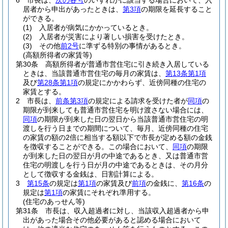
6
市長は、
次の各号
のいずれかに該当する場合において、入
居者から申出があったときは、
第3項
の期限を延長すること
ができる。
(1)
入居者が病気にかかっているとき。
(2)
入居者が災害により著しい損害を受けたとき。
(3)
その他
前2号
に準ずる特別の事情があるとき。
(高額所得者の家賃等)
第30条
高額所得者が普通市営住宅に引き続き入居している
ときは、当該普通市営住宅の毎月の家賃は、
第13条第1項
及び
第28条第1項
の規定にかかわらず、近傍同種の住宅の
家賃とする。
2
市長は、
前条第3項
の規定による請求を受けた者が
同項
の
期限が到来しても普通市営住宅を明け渡さない場合には、
同項
の期限が到来した日の翌日から当該普通市営住宅の明
渡しを行う日までの期間について、毎月、近傍同種の住宅
の家賃の額の2倍に相当する額以下で市長が定める額の金銭
を徴収することができる。
この場合において、
同項
の期限
が到来した日の翌日が月の中途であるとき、又は普通市営
住宅の明渡しを行う日が月の中途であるときは、その月分
として徴収する金銭は、日割計算による。
3
第15条
の規定は
第1項
の家賃及び
前項
の金銭に、
第16条
の
規定は
第1項
の家賃にそれぞれ準用する。
(住宅のあっせん等)
第31条
市長は、収入超過者に対し、当該収入超過者から申
出があった場合その他必要があると認める場合において