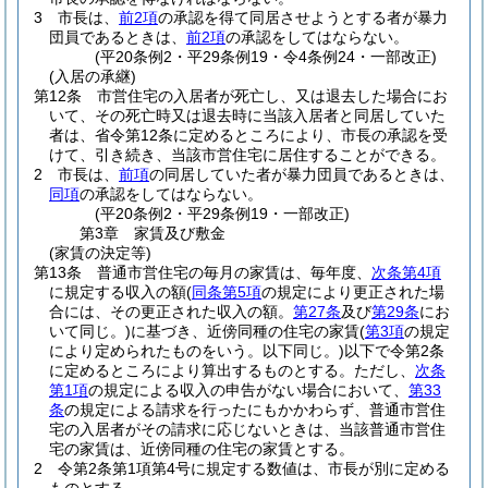
3
市長は、
前2項
の承認を得て同居させようとする者が暴力
団員であるときは、
前2項
の承認をしてはならない。
(平20条例2・平29条例19・令4条例24・一部改正)
(入居の承継)
第12条
市営住宅の入居者が死亡し、又は退去した場合にお
いて、その死亡時又は退去時に当該入居者と同居していた
者は、省令第12条に定めるところにより、市長の承認を受
けて、引き続き、当該市営住宅に居住することができる。
2
市長は、
前項
の同居していた者が暴力団員であるときは、
同項
の承認をしてはならない。
(平20条例2・平29条例19・一部改正)
第3章
家賃及び敷金
(家賃の決定等)
第13条
普通市営住宅の毎月の家賃は、毎年度、
次条第4項
に規定する収入の額
(
同条第5項
の規定により更正された場
合には、その更正された収入の額。
第27条
及び
第29条
にお
いて同じ。)
に基づき、近傍同種の住宅の家賃
(
第3項
の規定
により定められたものをいう。以下同じ。)
以下で令第2条
に定めるところにより算出するものとする。
ただし、
次条
第1項
の規定による収入の申告がない場合において、
第33
条
の規定による請求を行ったにもかかわらず、普通市営住
宅の入居者がその請求に応じないときは、当該普通市営住
宅の家賃は、近傍同種の住宅の家賃とする。
2
令第2条第1項第4号に規定する数値は、市長が別に定める