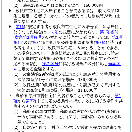
過した後は、158,000円)
(2)
法第23条第1号ロに掲げる場合 158,000円
5
改良市営住宅に入居することができる者は、改良法第18
条に規定する者で、かつ、その者又は同居親族等が暴力団
員でない者とする。
6
前項
に規定する者が改良市営住宅に入居せず、又は居住し
なくなった場合は、
同項
の規定にかかわらず、
第1項各号
(
次条第1項各号
のいずれかに該当する者にあっては、
第1項
第1号
及び
第2号
)
に掲げる条件を具備する者
(
第2項
に該当す
る者を除く。)
は、改良市営住宅に入居することができる。
この場合において、改良法第29条第1項の規定により読み
替えて準用する法第23条第1号イ及びロに規定する条例で
定める金額は、
次の各号
に掲げる場合の区分に応じ
当該各
号
に定める金額とする。
(1)
改良法第29条第1項の規定により読み替えて準用する
法第23条第1号イに掲げる場合 139,000円
(2)
改良法第29条第1項の規定により読み替えて準用する
法第23条第1号ロに掲げる場合 114,000円
7
高齢者専用市営住宅に入居することができるものは、
第1
項
から
第3項
までに定める条件のほか、次に掲げる条件を具
備するものでなければならない。
(1)
高齢者の単身世帯、高齢者の夫婦のみの世帯
(夫婦の
一方が高齢者であること。)
又は、高齢者のみからなる世
帯であること。
(2)
自炊が可能で、独立して生活が営める程度に健康であ