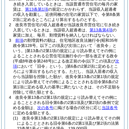
き続き入居しているときは、当該普通市営住宅の毎月の家
賃は、
第13条第1項
の規定にかかわらず、当該収入超過者
の収入を勘案し、近傍同種の住宅の家賃以下で、令第8条第
2項に定めるところにより算出するものとする。
2
改良市営住宅の収入超過者が当該改良市営住宅に引き続き
入居しているときは、当該収入超過者は、
第13条第4項
の
家賃に加え、毎月、割増賃料を納入しなければならない。
3
前項
の割増賃料の額は、住宅地区改良法施行令
(昭和35年
政令第128号。以下この項及び次項において「改良令」と
いう。)
第13条の2第1項の規定により読み替えてその例に
よることとされる公営住宅法施行令の一部を改正する政令
(平成8年政令第248号)
による改正前の令
(以下この項及び
次
項
において「旧令」という。)
第6条の2第2項に定めるとこ
ろにより算出するものとする。
ただし、当該入居者の収入
から当該額を控除した額が、改良令第13条の2第1項の規定
により読み替えてその例によることとされる旧令第6条の2
第1項に定める収入の基準に満たないときは、その不足額を
控除して得た額とする。
4
改良令第13条の2第1項の規定により読み替えてその例に
よることとされる旧令第6条の2第1項及び第2項の条例で定
める金額は、
次の各号
に掲げる場合の区分に応じ
当該各号
に定める金額とする。
(1)
改良令第13条の2第1項の規定により読み替えてその例
によることとされる旧令第6条の2第1項及び第2項の法第
23条第1号イに掲げる場合 139,000円