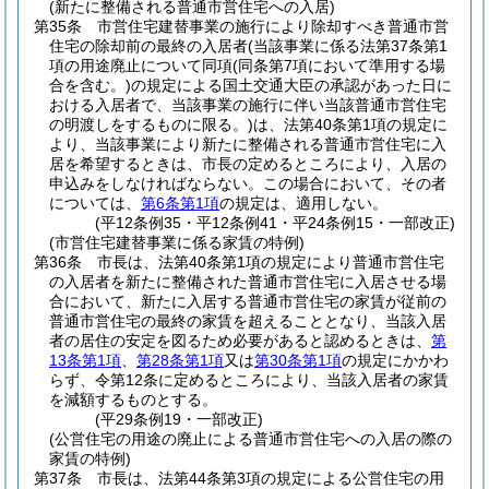
(新たに整備される普通市営住宅への入居)
第35条
市営住宅建替事業の施行により除却すべき普通市営
住宅の除却前の最終の入居者
(当該事業に係る法第37条第1
項の用途廃止について同項
(同条第7項において準用する場
合を含む。)
の規定による国土交通大臣の承認があった日に
おける入居者で、当該事業の施行に伴い当該普通市営住宅
の明渡しをするものに限る。)
は、法第40条第1項の規定に
より、当該事業により新たに整備される普通市営住宅に入
居を希望するときは、市長の定めるところにより、入居の
申込みをしなければならない。
この場合において、その者
については、
第6条第1項
の規定は、適用しない。
(平12条例35・平12条例41・平24条例15・一部改正)
(市営住宅建替事業に係る家賃の特例)
第36条
市長は、法第40条第1項の規定により普通市営住宅
の入居者を新たに整備された普通市営住宅に入居させる場
合において、新たに入居する普通市営住宅の家賃が従前の
普通市営住宅の最終の家賃を超えることとなり、当該入居
者の居住の安定を図るため必要があると認めるときは、
第
13条第1項
、
第28条第1項
又は
第30条第1項
の規定にかかわ
らず、令第12条に定めるところにより、当該入居者の家賃
を減額するものとする。
(平29条例19・一部改正)
(公営住宅の用途の廃止による普通市営住宅への入居の際の
家賃の特例)
第37条
市長は、法第44条第3項の規定による公営住宅の用