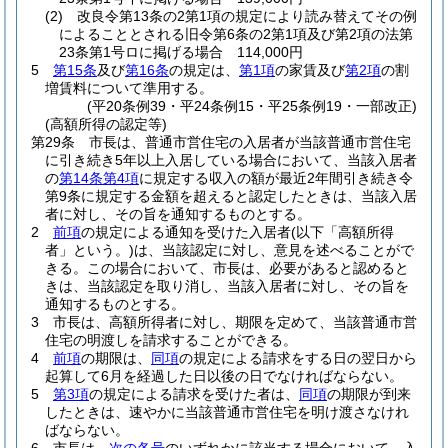
(2)
改良令第13条の2第1項の規定により読み替えてその例
によることとされる旧令第6条の2第1項及び第2項の法第
23条第1号ロに掲げる場合 114,000円
5
第15条
及び
第16条
の規定は、
第1項
の家賃及び
第2項
の割
増賃料について準用する。
(平20条例39・平24条例15・平25条例19・一部改正)
(高額所得の認定等)
第29条
市長は、普通市営住宅の入居者が当該普通市営住宅
に引き続き5年以上入居している場合において、当該入居者
の
第14条第4項
に規定する収入の額が最近2年間引き続き令
第9条に規定する金額を超えると認定したときは、当該入居
者に対し、その旨を通知するものとする。
2
前項
の規定による通知を受けた入居者
(以下「高額所得
者」という。)
は、当該認定に対し、意見を述べることがで
きる。
この場合において、市長は、必要があると認めると
きは、当該認定を取り消し、当該入居者に対し、その旨を
通知するものとする。
3
市長は、高額所得者に対し、期限を定めて、当該普通市営
住宅の明渡しを請求することができる。
4
前項
の期限は、
同項
の規定による請求をする日の翌日から
起算して6月を経過した日以後の日でなければならない。
5
第3項
の規定による請求を受けた者は、
同項
の期限が到来
したときは、速やかに当該普通市営住宅を明け渡さなけれ
ばならない。