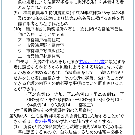
条の規定により法第23条各号に掲げる条件を具備する者
とみなされたもの
(9)
福島復興再生特別措置法
(平成24年法律第25号)
第28条
又は第40条の規定により法第23条各号に掲げる条件を具
備する者とみなされたもの
(10)
浦戸地区に勤務場所を有し、次に掲げる普通市営住
宅に入居しようとする者
ア
市営浦戸桂島住宅
イ
市営浦戸野々島住宅
ウ
市営浦戸寒風沢住宅
エ
市営浦戸朴島住宅
2
市長は、入居の申込みをした者が
前項ただし書
に規定する
者に該当するかどうかを判断しようとする場合において必
要があると認めるときは、当該職員をして、当該入居の申
込みをした者に面接させ、その心身の状況、受けることが
できる介護の内容その他必要な事項について調査させるこ
とができる。
(平24条例15・追加、平25条例19・平25条例42・平
26条例27・平27条例25・平30条例6・令3条例13・
令4条例24・令6条例14・一部改正)
(生活援助員特定公共賃貸住宅の入居資格)
第6条の3
生活援助員特定公共賃貸住宅に入居することがで
きる者は、
次の各号
のいずれかに該当する者とする。
(1)
所得が特定優良賃貸住宅法施行規則第6条で定める基
準に該当するもので、自ら居住するための住宅を必要と