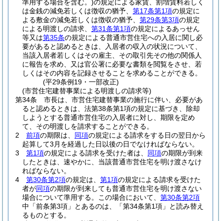
準用する場合を含む。)
の規定による家賃、割増賃料若しく
は金銭の減免若しくは徴収の猶予、
第17条第1項
の規定に
よる敷金の減免若しくは徴収の猶予、
第29条第3項
の規定
による明渡しの請求、
第31条第1項
の規定によるあっせん
等又は
第35条
の規定による普通市営住宅への入居に関し必
要があると認めるときは、入居者の収入の状況について、
当該入居者若しくはその雇主、その取引先その他の関係人
に報告を求め、又は官公署に必要な書類を閲覧をさせ、若
しくはその内容を記録させることを求めることができる。
(平29条例19・一部改正)
(市営住宅建替事業による明渡しの請求等)
第34条
市長は、市営住宅建替事業の施行に伴い、必要があ
ると認めるときは、法第38条第1項の規定に基づき、除却
しようとする普通市営住宅の入居者に対し、期限を定め
て、その明渡しを請求することができる。
2
前項
の期限は、
同項
の規定による請求をする日の翌日から
起算して3月を経過した日以後の日でなければならない。
3
第1項
の規定による請求を受けた者は、
同項
の期限が到来
したときは、速やかに、当該普通市営住宅を明け渡さなけ
ればならない。
4
第30条第2項
の規定は、
第1項
の規定による請求を受けた
者が
同項
の期限が到来しても普通市営住宅を明け渡さない
場合について準用する。
この場合において、
第30条第2項
中「前条第3項」とあるのは、「第34条第1項」と読み替え
るものとする。