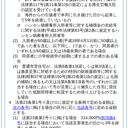
法律第117号)
第11条第1項の規定による厚生労働大臣
の認定を受けている者
エ
海外からの引揚者で本邦に引き揚げた日から起算し
て5年を経過していないもの
オ
ハンセン病療養所入所者等に対する補償金の支給等
に関する法律
(平成13年法律第63号)
第2条に規定するハ
ンセン病療養所入所者等
(2)
入居者が60歳以上の者
(平成18年4月1日前に50歳以上
であった者を含む。以下同じ。)
であり、かつ、同居者の
いずれもが60歳以上又は18歳未満の者である場合
(3)
同居者に小学校就学の始期に達するまでの者がある場
合
(4)
普通市営住宅が、法第8条第1項若しくは第3項若しく
は激甚災害に対処するための特別の財政援助等に関する
法律
(昭和37年法律第150号)
第22条第1項の規定による国
の補助に係るもの又は法第8条第1項各号のいずれかに該
当する場合において市が災害により滅失した住宅に居住
していた低額所得者に転貸するため借り上げるものであ
る場合
4
法第23条第1号イ及びロに規定する条例で定める金額は、
次の各号
に掲げる場合の区分に応じ
当該各号
に定める金額
とする。
(1)
法第23条第1号イに掲げる場合 214,000円
(
前項第4
号
に該当する場合において当該災害発生の日から3年を経