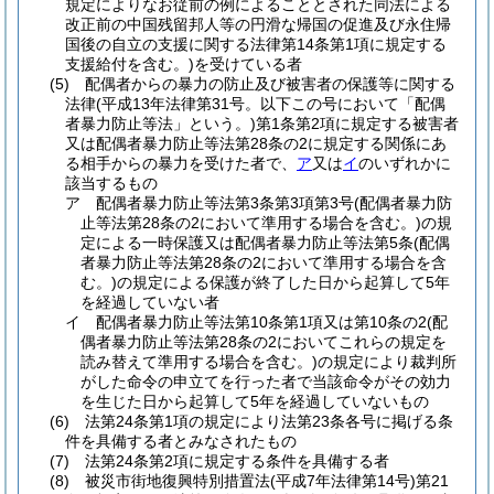
規定によりなお従前の例によることとされた同法による
改正前の中国残留邦人等の円滑な帰国の促進及び永住帰
国後の自立の支援に関する法律第14条第1項に規定する
支援給付を含む。)
を受けている者
(5)
配偶者からの暴力の防止及び被害者の保護等に関する
法律
(平成13年法律第31号。以下この号において「配偶
者暴力防止等法」という。)
第1条第2項に規定する被害者
又は配偶者暴力防止等法第28条の2に規定する関係にあ
る相手からの暴力を受けた者で、
ア
又は
イ
のいずれかに
該当するもの
ア
配偶者暴力防止等法第3条第3項第3号
(配偶者暴力防
止等法第28条の2において準用する場合を含む。)
の規
定による一時保護又は配偶者暴力防止等法第5条
(配偶
者暴力防止等法第28条の2において準用する場合を含
む。)
の規定による保護が終了した日から起算して5年
を経過していない者
イ
配偶者暴力防止等法第10条第1項又は第10条の2
(配
偶者暴力防止等法第28条の2においてこれらの規定を
読み替えて準用する場合を含む。)
の規定により裁判所
がした命令の申立てを行った者で当該命令がその効力
を生じた日から起算して5年を経過していないもの
(6)
法第24条第1項の規定により法第23条各号に掲げる条
件を具備する者とみなされたもの
(7)
法第24条第2項に規定する条件を具備する者
(8)
被災市街地復興特別措置法
(平成7年法律第14号)
第21