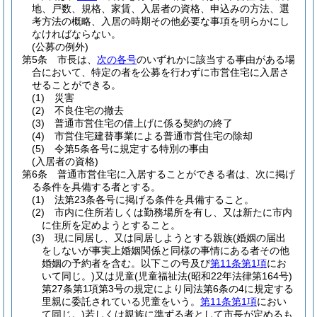
地、戸数、規格、家賃、入居者の資格、申込みの方法、選
考方法の概略、入居の時期その他必要な事項を明らかにし
なければならない。
(公募の例外)
第5条
市長は、
次の各号
のいずれかに該当する事由がある場
合において、特定の者を公募を行わずに市営住宅に入居さ
せることができる。
(1)
災害
(2)
不良住宅の撤去
(3)
普通市営住宅の借上げに係る契約の終了
(4)
市営住宅建替事業による普通市営住宅の除却
(5)
令第5条各号に規定する特別の事由
(入居者の資格)
第6条
普通市営住宅に入居することができる者は、次に掲げ
る条件を具備する者とする。
(1)
法第23条各号に掲げる条件を具備すること。
(2)
市内に住所若しくは勤務場所を有し、又は新たに市内
に住所を定めようとすること。
(3)
現に同居し、又は同居しようとする親族
(婚姻の届出
をしないが事実上婚姻関係と同様の事情にある者その他
婚姻の予約者を含む。以下この号及び
第11条第1項
にお
いて同じ。)
又は児童
(児童福祉法
(昭和22年法律第164号)
第27条第1項第3号の規定により同法第6条の4に規定する
里親に委託されている児童をいう。
第11条第1項
におい
て同じ。)
若しくは親族に準ずる者として市長が定めるも