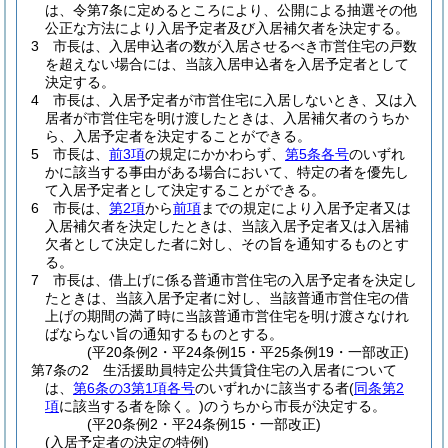
は、令第7条に定めるところにより、公開による抽選その他
公正な方法により入居予定者及び入居補欠者を決定する。
3
市長は、入居申込者の数が入居させるべき市営住宅の戸数
を超えない場合には、当該入居申込者を入居予定者として
決定する。
4
市長は、入居予定者が市営住宅に入居しないとき、又は入
居者が市営住宅を明け渡したときは、入居補欠者のうちか
ら、入居予定者を決定することができる。
5
市長は、
前3項
の規定にかかわらず、
第5条各号
のいずれ
かに該当する事由がある場合において、特定の者を優先し
て入居予定者として決定することができる。
6
市長は、
第2項
から
前項
までの規定により入居予定者又は
入居補欠者を決定したときは、当該入居予定者又は入居補
欠者として決定した者に対し、その旨を通知するものとす
る。
7
市長は、借上げに係る普通市営住宅の入居予定者を決定し
たときは、当該入居予定者に対し、当該普通市営住宅の借
上げの期間の満了時に当該普通市営住宅を明け渡さなけれ
ばならない旨の通知するものとする。
(平20条例2・平24条例15・平25条例19・一部改正)
第7条の2
生活援助員特定公共賃貸住宅の入居者について
は、
第6条の3第1項各号
のいずれかに該当する者
(
同条第2
項
に該当する者を除く。)
のうちから市長が決定する。
(平20条例2・平24条例15・一部改正)
(入居予定者の決定の特例)