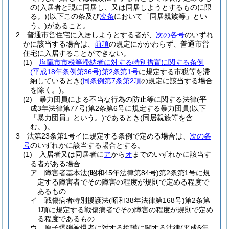
の
(入居者と現に同居し、又は同居しようとするものに限
る。)
(以下この条及び
次条
において「同居親族等」とい
う。)
があること。
2
普通市営住宅に入居しようとする者が、
次の各号
のいずれ
かに該当する場合は、
前項
の規定にかかわらず、普通市営
住宅に入居することができない。
(1)
塩竈市市税等滞納者に対する特別措置に関する条例
(平成18年条例第36号)
第2条第1号
に規定する市税等を滞
納しているとき
(
同条例第7条第2項
の規定に該当する場合
を除く。)
。
(2)
暴力団員による不当な行為の防止等に関する法律
(平
成3年法律第77号)
第2条第6号に規定する暴力団員
(以下
「暴力団員」という。)
であるとき
(同居親族等を含
む。)
。
3
法第23条第1号イに規定する条例で定める場合は、
次の各
号
のいずれかに該当する場合とする。
(1)
入居者又は同居者に
ア
から
オ
までのいずれかに該当す
る者がある場合
ア
障害者基本法
(昭和45年法律第84号)
第2条第1号に規
定する障害者でその障害の程度が規則で定める程度で
あるもの
イ
戦傷病者特別援護法
(昭和38年法律第168号)
第2条第
1項に規定する戦傷病者でその障害の程度が規則で定め
る程度であるもの
ウ
原子爆弾被爆者に対する援護に関する法律
(平成6年