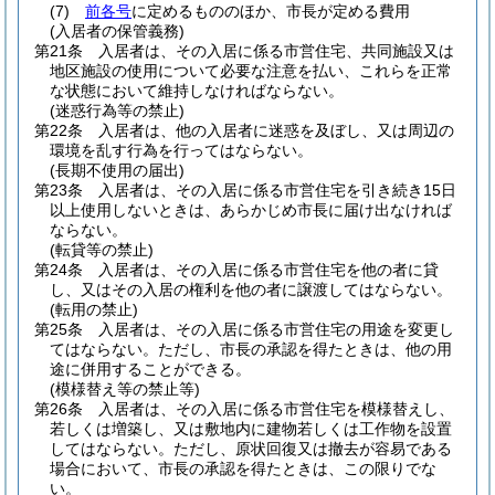
(7)
前各号
に定めるもののほか、市長が定める費用
(入居者の保管義務)
第21条
入居者は、その入居に係る市営住宅、共同施設又は
地区施設の使用について必要な注意を払い、これらを正常
な状態において維持しなければならない。
(迷惑行為等の禁止)
第22条
入居者は、他の入居者に迷惑を及ぼし、又は周辺の
環境を乱す行為を行ってはならない。
(長期不使用の届出)
第23条
入居者は、その入居に係る市営住宅を引き続き15日
以上使用しないときは、あらかじめ市長に届け出なければ
ならない。
(転貸等の禁止)
第24条
入居者は、その入居に係る市営住宅を他の者に貸
し、又はその入居の権利を他の者に譲渡してはならない。
(転用の禁止)
第25条
入居者は、その入居に係る市営住宅の用途を変更し
てはならない。
ただし、市長の承認を得たときは、他の用
途に併用することができる。
(模様替え等の禁止等)
第26条
入居者は、その入居に係る市営住宅を模様替えし、
若しくは増築し、又は敷地内に建物若しくは工作物を設置
してはならない。
ただし、原状回復又は撤去が容易である
場合において、市長の承認を得たときは、この限りでな
い。