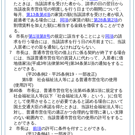
たときは、当該請求を受けた者から、請求の日の翌日から
当該改良市営住宅の明渡しを行う日までの期間について、
毎月、
第13条第4項
の家賃の額
(当該請求を受けた者が収入
超過者である場合には、
同項
の家賃の額に
第28条第2項
の
割増賃料を加えた額)
に相当する金銭を徴収することができ
る。
6
市長が
第1項第8号
の規定に該当することにより
同項
の請
求を行う場合には、当該請求を行う日の6月前までに、当該
入居者にその旨を通知しなければならない。
7
市長は、普通市営住宅の借上げに係る契約が終了する場合
には、当該普通市営住宅の賃貸人に代わって、入居者に借
地借家法
(平成3年法律第90号)
第34条第1項の通知をするこ
とができる。
(平20条例2・平25条例19・一部改正)
第5章
社会福祉法人等による普通市営住宅の使用
(使用許可)
第40条
市長は、普通市営住宅を法第45条第1項に規定する
社会福祉法人等
(以下「社会福祉法人等」という。)
に住宅
として使用させることが必要であると認める場合において
国土交通大臣の承認を得たときは、当該社会福祉法人等に
対し、普通市営住宅の適正かつ合理的な管理に著しい支障
のない範囲内で、当該普通市営住宅の使用の許可をするこ
とができる。
2
市長は、
前項
の許可に条件を付すことができる。
(平12条例41・一部改正)