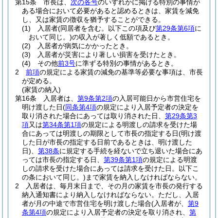
第15条
市長は、
次の各号
のいずれかに掲げる特別の事情が
ある場合において必要があると認めるときは、家賃を減免
し、又は家賃の徴収を猶予することができる。
(1)
入居者
(同居者を含む。以下この項及び
第29条第6項
に
おいて同じ。)
の収入が著しく低額であるとき。
(2)
入居者が病気にかかったとき。
(3)
入居者が災害により著しい損害を受けたとき。
(4)
その他
前3号
に準ずる特別の事情があるとき。
2
前項
の規定による家賃の減免の基準等必要な事項は、市長
が定める。
(家賃の納入)
第16条
入居者は、
第9条第2項
の入居可能日から市営住宅を
明け渡した日
(
同条第4項
の規定により入居予定者の決定を
取り消された場合にあっては取り消された日、
第29条第3
項
又は
第34条第1項
の規定による明渡しの請求を受けた場
合にあっては明渡しの期限として市長の指定する日
(明け渡
した日が市長の指定する日前であるときは、明け渡した
日)
、
第38条
に規定する手続を経ないで立ち退いた場合にあ
っては市長の指定する日、
第39条第1項
の規定による明渡
しの請求を受けた場合にあっては請求を受けた日。以下こ
の条において同じ。)
まで家賃を納入しなければならない。
2
入居者は、毎月末日まで、その月の家賃を市長の発行する
納入通知書により納入しなければならない。
ただし、入居
者が月の中途で市営住宅を明け渡した場合
(入居者が、
第9
条第4項
の規定により入居予定者の決定を取り消され、
第