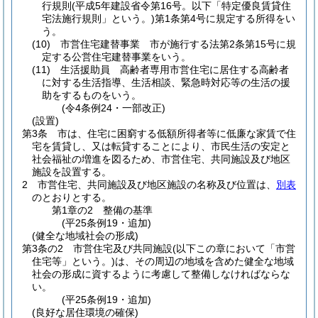
行規則
(平成5年建設省令第16号。以下「特定優良賃貸住
宅法施行規則」という。)
第1条第4号に規定する所得をい
う。
(10)
市営住宅建替事業 市が施行する法第2条第15号に規
定する公営住宅建替事業をいう。
(11)
生活援助員 高齢者専用市営住宅に居住する高齢者
に対する生活指導、生活相談、緊急時対応等の生活の援
助をするものをいう。
(令4条例24・一部改正)
(設置)
第3条
市は、住宅に困窮する低額所得者等に低廉な家賃で住
宅を賃貸し、又は転貸することにより、市民生活の安定と
社会福祉の増進を図るため、市営住宅、共同施設及び地区
施設を設置する。
2
市営住宅、共同施設及び地区施設の名称及び位置は、
別表
のとおりとする。
第1章の2
整備の基準
(平25条例19・追加)
(健全な地域社会の形成)
第3条の2
市営住宅及び共同施設
(以下この章において「市営
住宅等」という。)
は、その周辺の地域を含めた健全な地域
社会の形成に資するように考慮して整備しなければならな
い。
(平25条例19・追加)
(良好な居住環境の確保)