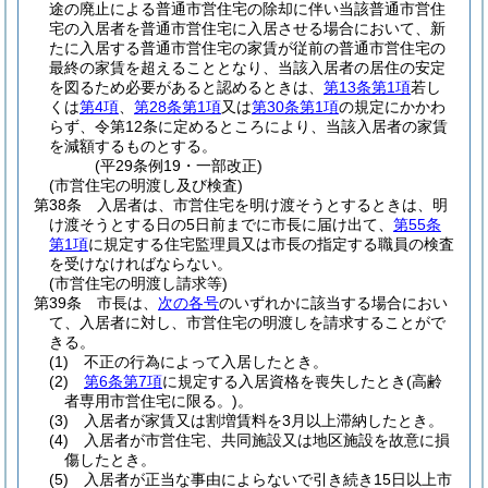
途の廃止による普通市営住宅の除却に伴い当該普通市営住
宅の入居者を普通市営住宅に入居させる場合において、新
たに入居する普通市営住宅の家賃が従前の普通市営住宅の
最終の家賃を超えることとなり、当該入居者の居住の安定
を図るため必要があると認めるときは、
第13条第1項
若し
くは
第4項
、
第28条第1項
又は
第30条第1項
の規定にかかわ
らず、令第12条に定めるところにより、当該入居者の家賃
を減額するものとする。
(平29条例19・一部改正)
(市営住宅の明渡し及び検査)
第38条
入居者は、市営住宅を明け渡そうとするときは、明
け渡そうとする日の5日前までに市長に届け出て、
第55条
第1項
に規定する住宅監理員又は市長の指定する職員の検査
を受けなければならない。
(市営住宅の明渡し請求等)
第39条
市長は、
次の各号
のいずれかに該当する場合におい
て、入居者に対し、市営住宅の明渡しを請求することがで
きる。
(1)
不正の行為によって入居したとき。
(2)
第6条第7項
に規定する入居資格を喪失したとき
(高齢
者専用市営住宅に限る。)
。
(3)
入居者が家賃又は割増賃料を3月以上滞納したとき。
(4)
入居者が市営住宅、共同施設又は地区施設を故意に損
傷したとき。
(5)
入居者が正当な事由によらないで引き続き15日以上市