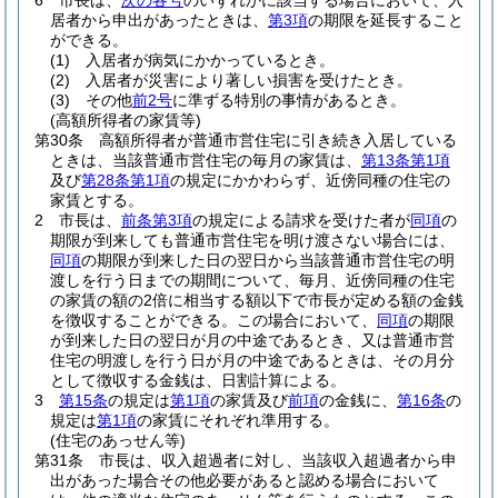
6
市長は、
次の各号
のいずれかに該当する場合において、入
居者から申出があったときは、
第3項
の期限を延長すること
ができる。
(1)
入居者が病気にかかっているとき。
(2)
入居者が災害により著しい損害を受けたとき。
(3)
その他
前2号
に準ずる特別の事情があるとき。
(高額所得者の家賃等)
第30条
高額所得者が普通市営住宅に引き続き入居している
ときは、当該普通市営住宅の毎月の家賃は、
第13条第1項
及び
第28条第1項
の規定にかかわらず、近傍同種の住宅の
家賃とする。
2
市長は、
前条第3項
の規定による請求を受けた者が
同項
の
期限が到来しても普通市営住宅を明け渡さない場合には、
同項
の期限が到来した日の翌日から当該普通市営住宅の明
渡しを行う日までの期間について、毎月、近傍同種の住宅
の家賃の額の2倍に相当する額以下で市長が定める額の金銭
を徴収することができる。
この場合において、
同項
の期限
が到来した日の翌日が月の中途であるとき、又は普通市営
住宅の明渡しを行う日が月の中途であるときは、その月分
として徴収する金銭は、日割計算による。
3
第15条
の規定は
第1項
の家賃及び
前項
の金銭に、
第16条
の
規定は
第1項
の家賃にそれぞれ準用する。
(住宅のあっせん等)
第31条
市長は、収入超過者に対し、当該収入超過者から申
出があった場合その他必要があると認める場合において