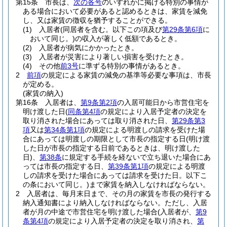
第15条
市長は、
次の各号
のいずれかに掲げる特別の事情が
ある場合において必要があると認めるときは、家賃を減免
し、又は家賃の徴収を猶予することができる。
(1)
入居者
(同居者を含む。以下この項及び
第29条第6項
に
おいて同じ。)
の収入が著しく低額であるとき。
(2)
入居者が病気にかかったとき。
(3)
入居者が災害により著しい損害を受けたとき。
(4)
その他
前3号
に準ずる特別の事情があるとき。
2
前項
の規定による家賃の減免の基準等必要な事項は、市長
が定める。
(家賃の納入)
第16条
入居者は、
第9条第2項
の入居可能日から市営住宅を
明け渡した日
(
同条第4項
の規定により入居予定者の決定を
取り消された場合にあっては取り消された日、
第29条第3
項
又は
第34条第1項
の規定による明渡しの請求を受けた場
合にあっては明渡しの期限として市長の指定する日
(明け渡
した日が市長の指定する日前であるときは、明け渡した
日)
、
第38条
に規定する手続を経ないで立ち退いた場合にあ
っては市長の指定する日、
第39条第1項
の規定による明渡
しの請求を受けた場合にあっては請求を受けた日。以下こ
の条において同じ。)
まで家賃を納入しなければならない。
2
入居者は、毎月末日まで、その月の家賃を市長の発行する
納入通知書により納入しなければならない。
ただし、入居
者が月の中途で市営住宅を明け渡した場合
(入居者が、
第9
条第4項
の規定により入居予定者の決定を取り消され、
第