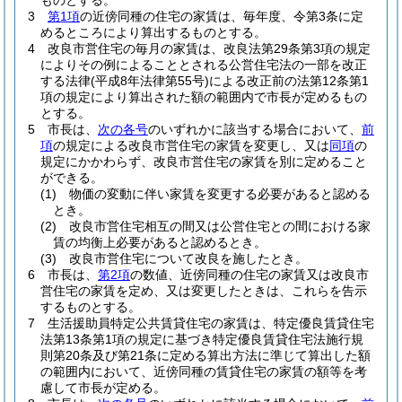
ものとする。
3
第1項
の近傍同種の住宅の家賃は、毎年度、令第3条に定
めるところにより算出するものとする。
4
改良市営住宅の毎月の家賃は、改良法第29条第3項の規定
によりその例によることとされる公営住宅法の一部を改正
する法律
(平成8年法律第55号)
による改正前の法第12条第1
項の規定により算出された額の範囲内で市長が定めるもの
とする。
5
市長は、
次の各号
のいずれかに該当する場合において、
前
項
の規定による改良市営住宅の家賃を変更し、又は
同項
の
規定にかかわらず、改良市営住宅の家賃を別に定めること
ができる。
(1)
物価の変動に伴い家賃を変更する必要があると認める
とき。
(2)
改良市営住宅相互の間又は公営住宅との間における家
賃の均衡上必要があると認めるとき。
(3)
改良市営住宅について改良を施したとき。
6
市長は、
第2項
の数値、近傍同種の住宅の家賃又は改良市
営住宅の家賃を定め、又は変更したときは、これらを告示
するものとする。
7
生活援助員特定公共賃貸住宅の家賃は、特定優良賃貸住宅
法第13条第1項の規定に基づき特定優良賃貸住宅法施行規
則第20条及び第21条に定める算出方法に準じて算出した額
の範囲内において、近傍同種の賃貸住宅の家賃の額等を考
慮して市長が定める。