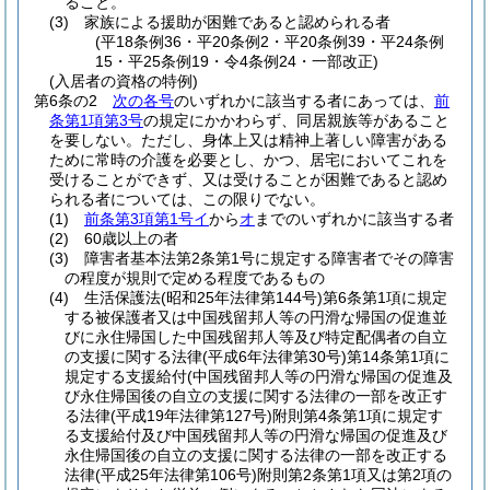
ること。
(3)
家族による援助が困難であると認められる者
(平18条例36・平20条例2・平20条例39・平24条例
15・平25条例19・令4条例24・一部改正)
(入居者の資格の特例)
第6条の2
次の各号
のいずれかに該当する者にあっては、
前
条第1項第3号
の規定にかかわらず、同居親族等があること
を要しない。
ただし、身体上又は精神上著しい障害がある
ために常時の介護を必要とし、かつ、居宅においてこれを
受けることができず、又は受けることが困難であると認め
られる者については、この限りでない。
(1)
前条第3項第1号イ
から
オ
までのいずれかに該当する者
(2)
60歳以上の者
(3)
障害者基本法第2条第1号に規定する障害者でその障害
の程度が規則で定める程度であるもの
(4)
生活保護法
(昭和25年法律第144号)
第6条第1項に規定
する被保護者又は中国残留邦人等の円滑な帰国の促進並
びに永住帰国した中国残留邦人等及び特定配偶者の自立
の支援に関する法律
(平成6年法律第30号)
第14条第1項に
規定する支援給付
(中国残留邦人等の円滑な帰国の促進及
び永住帰国後の自立の支援に関する法律の一部を改正す
る法律
(平成19年法律第127号)
附則第4条第1項に規定す
る支援給付及び中国残留邦人等の円滑な帰国の促進及び
永住帰国後の自立の支援に関する法律の一部を改正する
法律
(平成25年法律第106号)
附則第2条第1項又は第2項の