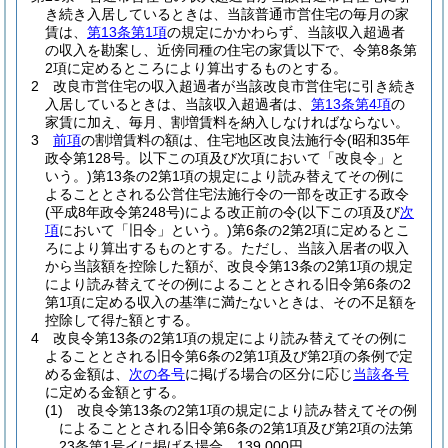
き続き入居しているときは、当該普通市営住宅の毎月の家
賃は、
第13条第1項
の規定にかかわらず、当該収入超過者
の収入を勘案し、近傍同種の住宅の家賃以下で、令第8条第
2項に定めるところにより算出するものとする。
2
改良市営住宅の収入超過者が当該改良市営住宅に引き続き
入居しているときは、当該収入超過者は、
第13条第4項
の
家賃に加え、毎月、割増賃料を納入しなければならない。
3
前項
の割増賃料の額は、住宅地区改良法施行令
(昭和35年
政令第128号。以下この項及び次項において「改良令」と
いう。)
第13条の2第1項の規定により読み替えてその例に
よることとされる公営住宅法施行令の一部を改正する政令
(平成8年政令第248号)
による改正前の令
(以下この項及び
次
項
において「旧令」という。)
第6条の2第2項に定めるとこ
ろにより算出するものとする。
ただし、当該入居者の収入
から当該額を控除した額が、改良令第13条の2第1項の規定
により読み替えてその例によることとされる旧令第6条の2
第1項に定める収入の基準に満たないときは、その不足額を
控除して得た額とする。
4
改良令第13条の2第1項の規定により読み替えてその例に
よることとされる旧令第6条の2第1項及び第2項の条例で定
める金額は、
次の各号
に掲げる場合の区分に応じ
当該各号
に定める金額とする。
(1)
改良令第13条の2第1項の規定により読み替えてその例
によることとされる旧令第6条の2第1項及び第2項の法第
23条第1号イに掲げる場合 139,000円