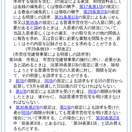
準用する場合を含む。)
の規定による家賃、割増賃料若しく
は金銭の減免若しくは徴収の猶予、
第17条第1項
の規定に
よる敷金の減免若しくは徴収の猶予、
第29条第3項
の規定
による明渡しの請求、
第31条第1項
の規定によるあっせん
等又は
第35条
の規定による普通市営住宅への入居に関し必
要があると認めるときは、入居者の収入の状況について、
当該入居者若しくはその雇主、その取引先その他の関係人
に報告を求め、又は官公署に必要な書類を閲覧をさせ、若
しくはその内容を記録させることを求めることができる。
(平29条例19・一部改正)
(市営住宅建替事業による明渡しの請求等)
第34条
市長は、市営住宅建替事業の施行に伴い、必要があ
ると認めるときは、法第38条第1項の規定に基づき、除却
しようとする普通市営住宅の入居者に対し、期限を定め
て、その明渡しを請求することができる。
2
前項
の期限は、
同項
の規定による請求をする日の翌日から
起算して3月を経過した日以後の日でなければならない。
3
第1項
の規定による請求を受けた者は、
同項
の期限が到来
したときは、速やかに、当該普通市営住宅を明け渡さなけ
ればならない。
4
第30条第2項
の規定は、
第1項
の規定による請求を受けた
者が
同項
の期限が到来しても普通市営住宅を明け渡さない
場合について準用する。
この場合において、
第30条第2項
中「前条第3項」とあるのは、「第34条第1項」と読み替え
るものとする。