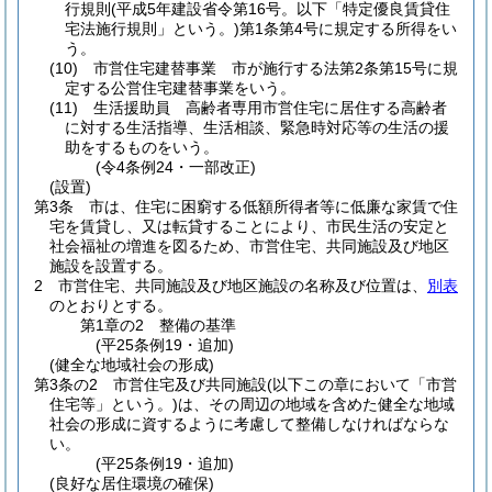
行規則
(平成5年建設省令第16号。以下「特定優良賃貸住
宅法施行規則」という。)
第1条第4号に規定する所得をい
う。
(10)
市営住宅建替事業 市が施行する法第2条第15号に規
定する公営住宅建替事業をいう。
(11)
生活援助員 高齢者専用市営住宅に居住する高齢者
に対する生活指導、生活相談、緊急時対応等の生活の援
助をするものをいう。
(令4条例24・一部改正)
(設置)
第3条
市は、住宅に困窮する低額所得者等に低廉な家賃で住
宅を賃貸し、又は転貸することにより、市民生活の安定と
社会福祉の増進を図るため、市営住宅、共同施設及び地区
施設を設置する。
2
市営住宅、共同施設及び地区施設の名称及び位置は、
別表
のとおりとする。
第1章の2
整備の基準
(平25条例19・追加)
(健全な地域社会の形成)
第3条の2
市営住宅及び共同施設
(以下この章において「市営
住宅等」という。)
は、その周辺の地域を含めた健全な地域
社会の形成に資するように考慮して整備しなければならな
い。
(平25条例19・追加)
(良好な居住環境の確保)