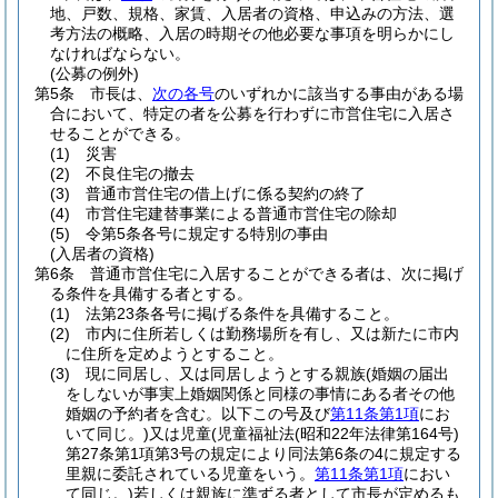
地、戸数、規格、家賃、入居者の資格、申込みの方法、選
考方法の概略、入居の時期その他必要な事項を明らかにし
なければならない。
(公募の例外)
第5条
市長は、
次の各号
のいずれかに該当する事由がある場
合において、特定の者を公募を行わずに市営住宅に入居さ
せることができる。
(1)
災害
(2)
不良住宅の撤去
(3)
普通市営住宅の借上げに係る契約の終了
(4)
市営住宅建替事業による普通市営住宅の除却
(5)
令第5条各号に規定する特別の事由
(入居者の資格)
第6条
普通市営住宅に入居することができる者は、次に掲げ
る条件を具備する者とする。
(1)
法第23条各号に掲げる条件を具備すること。
(2)
市内に住所若しくは勤務場所を有し、又は新たに市内
に住所を定めようとすること。
(3)
現に同居し、又は同居しようとする親族
(婚姻の届出
をしないが事実上婚姻関係と同様の事情にある者その他
婚姻の予約者を含む。以下この号及び
第11条第1項
にお
いて同じ。)
又は児童
(児童福祉法
(昭和22年法律第164号)
第27条第1項第3号の規定により同法第6条の4に規定する
里親に委託されている児童をいう。
第11条第1項
におい
て同じ。)
若しくは親族に準ずる者として市長が定めるも