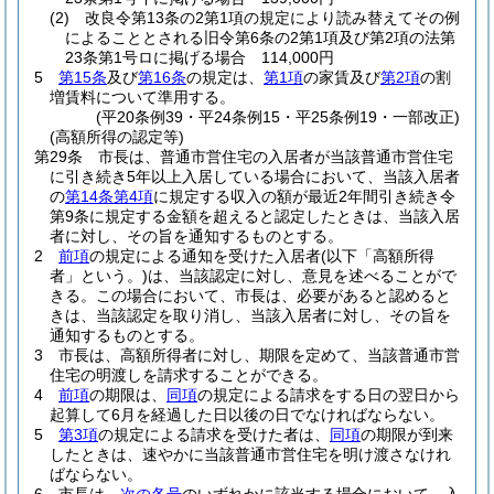
(2)
改良令第13条の2第1項の規定により読み替えてその例
によることとされる旧令第6条の2第1項及び第2項の法第
23条第1号ロに掲げる場合 114,000円
5
第15条
及び
第16条
の規定は、
第1項
の家賃及び
第2項
の割
増賃料について準用する。
(平20条例39・平24条例15・平25条例19・一部改正)
(高額所得の認定等)
第29条
市長は、普通市営住宅の入居者が当該普通市営住宅
に引き続き5年以上入居している場合において、当該入居者
の
第14条第4項
に規定する収入の額が最近2年間引き続き令
第9条に規定する金額を超えると認定したときは、当該入居
者に対し、その旨を通知するものとする。
2
前項
の規定による通知を受けた入居者
(以下「高額所得
者」という。)
は、当該認定に対し、意見を述べることがで
きる。
この場合において、市長は、必要があると認めると
きは、当該認定を取り消し、当該入居者に対し、その旨を
通知するものとする。
3
市長は、高額所得者に対し、期限を定めて、当該普通市営
住宅の明渡しを請求することができる。
4
前項
の期限は、
同項
の規定による請求をする日の翌日から
起算して6月を経過した日以後の日でなければならない。
5
第3項
の規定による請求を受けた者は、
同項
の期限が到来
したときは、速やかに当該普通市営住宅を明け渡さなけれ
ばならない。