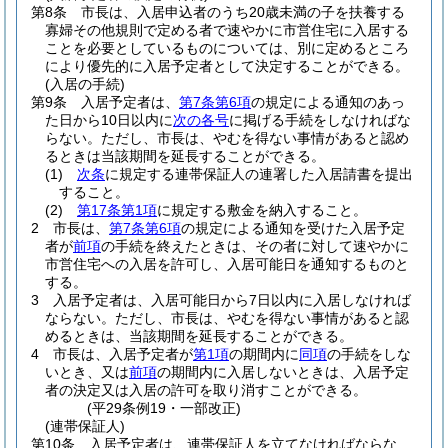
第8条
市長は、入居申込者のうち20歳未満の子を扶養する
寡婦その他規則で定める者で速やかに市営住宅に入居する
ことを必要としているものについては、別に定めるところ
により優先的に入居予定者として決定することができる。
(入居の手続)
第9条
入居予定者は、
第7条第6項
の規定による通知のあっ
た日から10日以内に
次の各号
に掲げる手続をしなければな
らない。
ただし、市長は、やむを得ない事情があると認め
るときは当該期間を延長することができる。
(1)
次条
に規定する連帯保証人の連署した入居請書を提出
すること。
(2)
第17条第1項
に規定する敷金を納入すること。
2
市長は、
第7条第6項
の規定による通知を受けた入居予定
者が
前項
の手続を終えたときは、その者に対して速やかに
市営住宅への入居を許可し、入居可能日を通知するものと
する。
3
入居予定者は、入居可能日から7日以内に入居しなければ
ならない。
ただし、市長は、やむを得ない事情があると認
めるときは、当該期間を延長することができる。
4
市長は、入居予定者が
第1項
の期間内に
同項
の手続をしな
いとき、又は
前項
の期間内に入居しないときは、入居予定
者の決定又は入居の許可を取り消すことができる。
(平29条例19・一部改正)
(連帯保証人)
第10条
入居予定者は、連帯保証人を立てなければならな