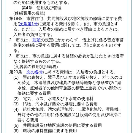
のために使用するものとする。
第4章
使用及び管理
(修繕費用の負担)
第19条
市営住宅、共同施設及び地区施設の修繕に要する費
用
(
次条第1号
に規定する費用を除く。)
は、市の負担とす
る。
ただし、入居者の責めに帰すべき理由によるときは、
入居者の負担とする。
2
市長は、
前項
の規定にかかわらず、借上げに係る普通市営
住宅の修繕に要する費用に関しては、別に定めるものとす
る。
3
市長は、市の負担に属する修繕の必要が生じたときは遅滞
なく修繕するものとする。
(入居者の費用負担義務)
第20条
次の各号
に掲げる費用は、入居者の負担とする。
(1)
畳の表替え、障子及びふすまの張り替え、ガラスのは
め替え、木造器具及び建具の修繕等軽微な修繕並びに給
水栓、点滅器その他附帯施設の構造上重要でない部分の
修繕に要する費用
(2)
電気、ガス、水道及び下水道の使用料
(3)
汚物、汚水及び塵介の処理に要する費用
(4)
給排水施設、汚水処理施設、し尿浄化施設、昇降機、
外灯その他の共用に係る施設又は設備の使用及び維持に
要する費用
(5)
共同施設及び地区施設の使用に要する費用
(6)
環境の維持整備に要する費用