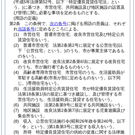
(平成5年法律第52号。以下「特定優良賃貸住宅法」とい
う。)
に基づき、市営住宅、共同施設及び地区施設の設置及
び管理に関し必要な事項を定めるものとする。
(用語の定義)
第2条
この条例で、
次の各号
に掲げる用語の意義は、それぞ
れ
当該各号
に定めるところによる。
(1)
市営住宅 普通市営住宅、改良市営住宅及び特定公共
賃貸住宅をいう。
(2)
普通市営住宅 法第2条第2号に規定する公営住宅
(以
下「公営住宅」という。)
のうち、市が事業主体であるも
のをいう。
(3)
改良市営住宅 改良法第2条第6項に規定する改良住宅
のうち、市が施行者であるものをいう。
(4)
高齢者専用市営住宅 市営住宅のうち、生活援助員が
常駐する高齢者
(市長が別に定めるものをいう。以下同
じ。)
専用住宅をいう。
(5)
生活援助員特定公共賃貸住宅 市が特定優良賃貸住宅
法第18条第1項の規定に基づき建設し、及び管理する市
営住宅のうち、生活援助員に賃貸する住宅をいう。
(6)
共同施設 法第2条第9号に規定する共同施設をいう。
(7)
地区施設 改良法第2条第7項に規定する児童遊園及び
集会所をいう。
(8)
収入 公営住宅法施行令
(昭和26年政令第240号。以下
「令」という。)
第1条第3号に規定する収入をいう。
(9)
所得 特定優良賃貸住宅の供給の促進に関する法律施