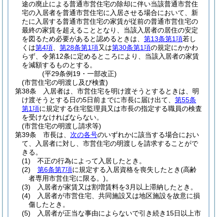
途の廃止による普通市営住宅の除却に伴い当該普通市営住
宅の入居者を普通市営住宅に入居させる場合において、新
たに入居する普通市営住宅の家賃が従前の普通市営住宅の
最終の家賃を超えることとなり、当該入居者の居住の安定
を図るため必要があると認めるときは、
第13条第1項
若し
くは
第4項
、
第28条第1項
又は
第30条第1項
の規定にかかわ
らず、令第12条に定めるところにより、当該入居者の家賃
を減額するものとする。
(平29条例19・一部改正)
(市営住宅の明渡し及び検査)
第38条
入居者は、市営住宅を明け渡そうとするときは、明
け渡そうとする日の5日前までに市長に届け出て、
第55条
第1項
に規定する住宅監理員又は市長の指定する職員の検査
を受けなければならない。
(市営住宅の明渡し請求等)
第39条
市長は、
次の各号
のいずれかに該当する場合におい
て、入居者に対し、市営住宅の明渡しを請求することがで
きる。
(1)
不正の行為によって入居したとき。
(2)
第6条第7項
に規定する入居資格を喪失したとき
(高齢
者専用市営住宅に限る。)
。
(3)
入居者が家賃又は割増賃料を3月以上滞納したとき。
(4)
入居者が市営住宅、共同施設又は地区施設を故意に損
傷したとき。
(5)
入居者が正当な事由によらないで引き続き15日以上市