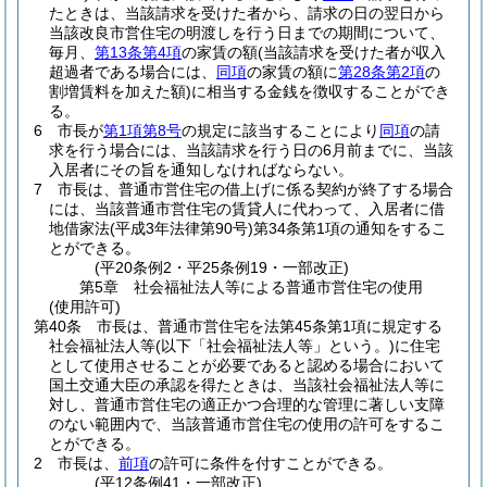
たときは、当該請求を受けた者から、請求の日の翌日から
当該改良市営住宅の明渡しを行う日までの期間について、
毎月、
第13条第4項
の家賃の額
(当該請求を受けた者が収入
超過者である場合には、
同項
の家賃の額に
第28条第2項
の
割増賃料を加えた額)
に相当する金銭を徴収することができ
る。
6
市長が
第1項第8号
の規定に該当することにより
同項
の請
求を行う場合には、当該請求を行う日の6月前までに、当該
入居者にその旨を通知しなければならない。
7
市長は、普通市営住宅の借上げに係る契約が終了する場合
には、当該普通市営住宅の賃貸人に代わって、入居者に借
地借家法
(平成3年法律第90号)
第34条第1項の通知をするこ
とができる。
(平20条例2・平25条例19・一部改正)
第5章
社会福祉法人等による普通市営住宅の使用
(使用許可)
第40条
市長は、普通市営住宅を法第45条第1項に規定する
社会福祉法人等
(以下「社会福祉法人等」という。)
に住宅
として使用させることが必要であると認める場合において
国土交通大臣の承認を得たときは、当該社会福祉法人等に
対し、普通市営住宅の適正かつ合理的な管理に著しい支障
のない範囲内で、当該普通市営住宅の使用の許可をするこ
とができる。
2
市長は、
前項
の許可に条件を付すことができる。
(平12条例41・一部改正)