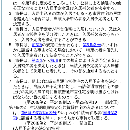
は、令第7条に定めるところにより、公開による抽選その他
公正な方法により入居予定者及び入居補欠者を決定する。
3
市長は、入居申込者の数が入居させるべき市営住宅の戸数
を超えない場合には、当該入居申込者を入居予定者として
決定する。
4
市長は、入居予定者が市営住宅に入居しないとき、又は入
居者が市営住宅を明け渡したときは、入居補欠者のうちか
ら、入居予定者を決定することができる。
5
市長は、
前3項
の規定にかかわらず、
第5条各号
のいずれ
かに該当する事由がある場合において、特定の者を優先し
て入居予定者として決定することができる。
6
市長は、
第2項
から
前項
までの規定により入居予定者又は
入居補欠者を決定したときは、当該入居予定者又は入居補
欠者として決定した者に対し、その旨を通知するものとす
る。
7
市長は、借上げに係る普通市営住宅の入居予定者を決定し
たときは、当該入居予定者に対し、当該普通市営住宅の借
上げの期間の満了時に当該普通市営住宅を明け渡さなけれ
ばならない旨の通知するものとする。
(平20条例2・平24条例15・平25条例19・一部改正)
第7条の2
生活援助員特定公共賃貸住宅の入居者について
は、
第6条の3第1項各号
のいずれかに該当する者
(
同条第2
項
に該当する者を除く。)
のうちから市長が決定する。
(平20条例2・平24条例15・一部改正)
(入居予定者の決定の特例)