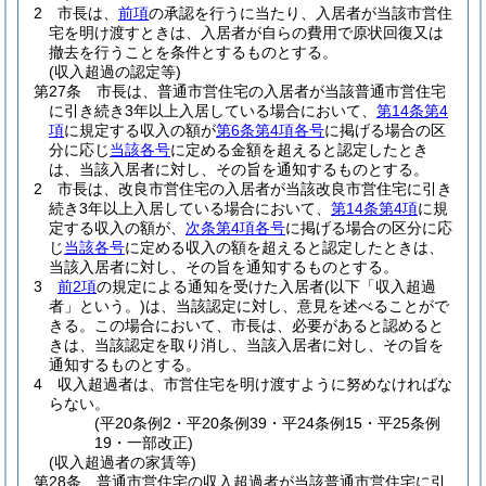
2
市長は、
前項
の承認を行うに当たり、入居者が当該市営住
宅を明け渡すときは、入居者が自らの費用で原状回復又は
撤去を行うことを条件とするものとする。
(収入超過の認定等)
第27条
市長は、普通市営住宅の入居者が当該普通市営住宅
に引き続き3年以上入居している場合において、
第14条第4
項
に規定する収入の額が
第6条第4項各号
に掲げる場合の区
分に応じ
当該各号
に定める金額を超えると認定したとき
は、当該入居者に対し、その旨を通知するものとする。
2
市長は、改良市営住宅の入居者が当該改良市営住宅に引き
続き3年以上入居している場合において、
第14条第4項
に規
定する収入の額が、
次条第4項各号
に掲げる場合の区分に応
じ
当該各号
に定める収入の額を超えると認定したときは、
当該入居者に対し、その旨を通知するものとする。
3
前2項
の規定による通知を受けた入居者
(以下「収入超過
者」という。)
は、当該認定に対し、意見を述べることがで
きる。
この場合において、市長は、必要があると認めると
きは、当該認定を取り消し、当該入居者に対し、その旨を
通知するものとする。
4
収入超過者は、市営住宅を明け渡すように努めなければな
らない。
(平20条例2・平20条例39・平24条例15・平25条例
19・一部改正)
(収入超過者の家賃等)
第28条
普通市営住宅の収入超過者が当該普通市営住宅に引