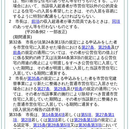
は、他の適当な住宅のあっせん等を行うものとする。
この
場合において、当該収入超過者が市営住宅以外の公的資金
による住宅への入居を希望したときは、その入居を容易に
するように特別の配慮をしなければならない。
2
市長は、
前項
の収入超過者が暴力団員であるときは、
同項
のあっせん等を行わないものとする。
(平20条例2・一部改正)
(期間通算)
第32条
市長が法第24条第1項の規定による申込みをした者
を市営住宅に入居させた場合における
第27条
、
第29条
及び
前条
の規定の適用については、その者が公営住宅の借上げ
に係る契約の終了又は法第44条第3項の規定による公営住
宅の用途の廃止により明渡しをすべき公営住宅に入居して
いた期間は、その者が明渡し後に入居した当該市営住宅に
入居している期間に通算する。
2
市長が
第35条
の規定による申込みをした者を市営住宅建
替事業により新たに整備された普通市営住宅に入居させた
場合における
第27条
、
第29条
及び
前条
の規定の適用につい
ては、その者が当該事業の施行により除却すべき普通市営
住宅に入居していた期間は、その者が当該新たに整備され
た普通市営住宅に入居している期間に通算する。
(収入状況の報告の請求等)
第33条
市長は、
第14条第4項
若しくは
第5項
、
第27条第1
項
、
第2項
若しくは
第3項
若しくは
第29条第1項
の規定によ
る認定等、
第15条
(
第28条第5項
又は
第30条第3項
において