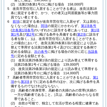
過した後は、158,000円)
(2)
法第23条第1号ロに掲げる場合 158,000円
5
改良市営住宅に入居することができる者は、改良法第18
条に規定する者で、かつ、その者又は同居親族等が暴力団
員でない者とする。
6
前項
に規定する者が改良市営住宅に入居せず、又は居住し
なくなった場合は、
同項
の規定にかかわらず、
第1項各号
(
次条第1項各号
のいずれかに該当する者にあっては、
第1項
第1号
及び
第2号
)
に掲げる条件を具備する者
(
第2項
に該当す
る者を除く。)
は、改良市営住宅に入居することができる。
この場合において、改良法第29条第1項の規定により読み
替えて準用する法第23条第1号イ及びロに規定する条例で
定める金額は、
次の各号
に掲げる場合の区分に応じ
当該各
号
に定める金額とする。
(1)
改良法第29条第1項の規定により読み替えて準用する
法第23条第1号イに掲げる場合 139,000円
(2)
改良法第29条第1項の規定により読み替えて準用する
法第23条第1号ロに掲げる場合 114,000円
7
高齢者専用市営住宅に入居することができるものは、
第1
項
から
第3項
までに定める条件のほか、次に掲げる条件を具
備するものでなければならない。
(1)
高齢者の単身世帯、高齢者の夫婦のみの世帯
(夫婦の
一方が高齢者であること。)
又は、高齢者のみからなる世
帯であること。
(2)
自炊が可能で、独立して生活が営める程度に健康であ