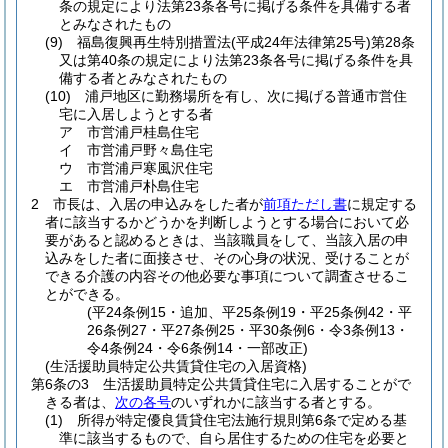
条の規定により法第23条各号に掲げる条件を具備する者
とみなされたもの
(9)
福島復興再生特別措置法
(平成24年法律第25号)
第28条
又は第40条の規定により法第23条各号に掲げる条件を具
備する者とみなされたもの
(10)
浦戸地区に勤務場所を有し、次に掲げる普通市営住
宅に入居しようとする者
ア
市営浦戸桂島住宅
イ
市営浦戸野々島住宅
ウ
市営浦戸寒風沢住宅
エ
市営浦戸朴島住宅
2
市長は、入居の申込みをした者が
前項ただし書
に規定する
者に該当するかどうかを判断しようとする場合において必
要があると認めるときは、当該職員をして、当該入居の申
込みをした者に面接させ、その心身の状況、受けることが
できる介護の内容その他必要な事項について調査させるこ
とができる。
(平24条例15・追加、平25条例19・平25条例42・平
26条例27・平27条例25・平30条例6・令3条例13・
令4条例24・令6条例14・一部改正)
(生活援助員特定公共賃貸住宅の入居資格)
第6条の3
生活援助員特定公共賃貸住宅に入居することがで
きる者は、
次の各号
のいずれかに該当する者とする。
(1)
所得が特定優良賃貸住宅法施行規則第6条で定める基
準に該当するもので、自ら居住するための住宅を必要と