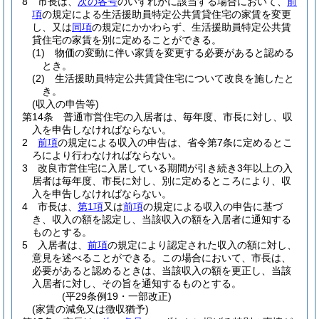
8
市長は、
次の各号
のいずれかに該当する場合において、
前
項
の規定による生活援助員特定公共賃貸住宅の家賃を変更
し、又は
同項
の規定にかかわらず、生活援助員特定公共賃
貸住宅の家賃を別に定めることができる。
(1)
物価の変動に伴い家賃を変更する必要があると認める
とき。
(2)
生活援助員特定公共賃貸住宅について改良を施したと
き。
(収入の申告等)
第14条
普通市営住宅の入居者は、毎年度、市長に対し、収
入を申告しなければならない。
2
前項
の規定による収入の申告は、省令第7条に定めるとこ
ろにより行わなければならない。
3
改良市営住宅に入居している期間が引き続き3年以上の入
居者は毎年度、市長に対し、別に定めるところにより、収
入を申告しなければならない。
4
市長は、
第1項
又は
前項
の規定による収入の申告に基づ
き、収入の額を認定し、当該収入の額を入居者に通知する
ものとする。
5
入居者は、
前項
の規定により認定された収入の額に対し、
意見を述べることができる。
この場合において、市長は、
必要があると認めるときは、当該収入の額を更正し、当該
入居者に対し、その旨を通知するものとする。
(平29条例19・一部改正)
(家賃の減免又は徴収猶予)