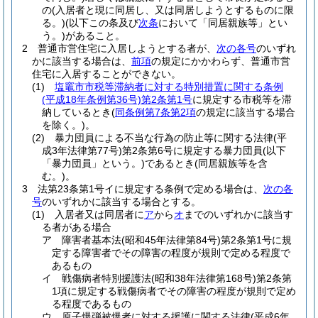
の
(入居者と現に同居し、又は同居しようとするものに限
る。)
(以下この条及び
次条
において「同居親族等」とい
う。)
があること。
2
普通市営住宅に入居しようとする者が、
次の各号
のいずれ
かに該当する場合は、
前項
の規定にかかわらず、普通市営
住宅に入居することができない。
(1)
塩竈市市税等滞納者に対する特別措置に関する条例
(平成18年条例第36号)
第2条第1号
に規定する市税等を滞
納しているとき
(
同条例第7条第2項
の規定に該当する場合
を除く。)
。
(2)
暴力団員による不当な行為の防止等に関する法律
(平
成3年法律第77号)
第2条第6号に規定する暴力団員
(以下
「暴力団員」という。)
であるとき
(同居親族等を含
む。)
。
3
法第23条第1号イに規定する条例で定める場合は、
次の各
号
のいずれかに該当する場合とする。
(1)
入居者又は同居者に
ア
から
オ
までのいずれかに該当す
る者がある場合
ア
障害者基本法
(昭和45年法律第84号)
第2条第1号に規
定する障害者でその障害の程度が規則で定める程度で
あるもの
イ
戦傷病者特別援護法
(昭和38年法律第168号)
第2条第
1項に規定する戦傷病者でその障害の程度が規則で定め
る程度であるもの
ウ
原子爆弾被爆者に対する援護に関する法律
(平成6年