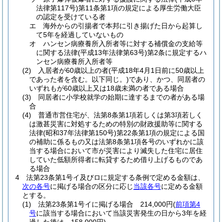
法律第117号)
第11条第1項の規定による厚生労働大臣
の認定を受けている者
エ
海外からの引揚者で本邦に引き揚げた日から起算し
て5年を経過していないもの
オ
ハンセン病療養所入所者等に対する補償金の支給等
に関する法律
(平成13年法律第63号)
第2条に規定するハ
ンセン病療養所入所者等
(2)
入居者が60歳以上の者
(平成18年4月1日前に50歳以上
であった者を含む。以下同じ。)
であり、かつ、同居者の
いずれもが60歳以上又は18歳未満の者である場合
(3)
同居者に小学校就学の始期に達するまでの者がある場
合
(4)
普通市営住宅が、法第8条第1項若しくは第3項若しく
は激甚災害に対処するための特別の財政援助等に関する
法律
(昭和37年法律第150号)
第22条第1項の規定による国
の補助に係るもの又は法第8条第1項各号のいずれかに該
当する場合において市が災害により滅失した住宅に居住
していた低額所得者に転貸するため借り上げるものであ
る場合
4
法第23条第1号イ及びロに規定する条例で定める金額は、
次の各号
に掲げる場合の区分に応じ
当該各号
に定める金額
とする。
(1)
法第23条第1号イに掲げる場合 214,000円
(
前項第4
号
に該当する場合において当該災害発生の日から3年を経