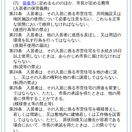
(7)
前各号
に定めるもののほか、市長が定める費用
(入居者の保管義務)
第21条
入居者は、その入居に係る市営住宅、共同施設又は
地区施設の使用について必要な注意を払い、これらを正常
な状態において維持しなければならない。
(迷惑行為等の禁止)
第22条
入居者は、他の入居者に迷惑を及ぼし、又は周辺の
環境を乱す行為を行ってはならない。
(長期不使用の届出)
第23条
入居者は、その入居に係る市営住宅を引き続き15日
以上使用しないときは、あらかじめ市長に届け出なければ
ならない。
(転貸等の禁止)
第24条
入居者は、その入居に係る市営住宅を他の者に貸
し、又はその入居の権利を他の者に譲渡してはならない。
(転用の禁止)
第25条
入居者は、その入居に係る市営住宅の用途を変更し
てはならない。
ただし、市長の承認を得たときは、他の用
途に併用することができる。
(模様替え等の禁止等)
第26条
入居者は、その入居に係る市営住宅を模様替えし、
若しくは増築し、又は敷地内に建物若しくは工作物を設置
してはならない。
ただし、原状回復又は撤去が容易である
場合において、市長の承認を得たときは、この限りでな
い。