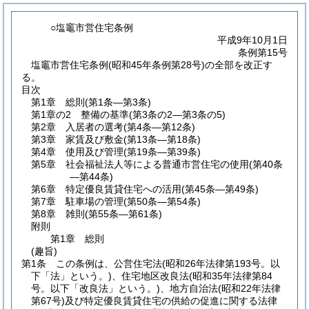
○塩竈市営住宅条例
平成9年10月1日
条例第15号
塩竈市営住宅条例(昭和45年条例第28号)の全部を改正す
る。
目次
第1章
総則
(第1条―第3条)
第1章の2
整備の基準
(第3条の2―第3条の5)
第2章
入居者の選考
(第4条―第12条)
第3章
家賃及び敷金
(第13条―第18条)
第4章
使用及び管理
(第19条―第39条)
第5章
社会福祉法人等による普通市営住宅の使用
(第40条
―第44条)
第6章
特定優良賃貸住宅への活用
(第45条―第49条)
第7章
駐車場の管理
(第50条―第54条)
第8章
雑則
(第55条―第61条)
附則
第1章
総則
(趣旨)
第1条
この条例は、公営住宅法
(昭和26年法律第193号。以
下「法」という。)
、住宅地区改良法
(昭和35年法律第84
号。以下「改良法」という。)
、地方自治法
(昭和22年法律
第67号)
及び特定優良賃貸住宅の供給の促進に関する法律