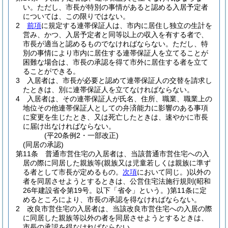
い。
ただし、市長が特別の事情があると認める入居予定者
については、この限りではない。
2
前項
に規定する連帯保証人は、市内に居住し独立の生計を
営み、かつ、入居予定者と同等以上の収入を有する者で、
市長が適当と認めるものでなければならない。
ただし、特
別の事情により市内に居住する連帯保証人を立てることが
困難な場合は、市長の承認を得て市外に居住する者を立て
ることができる。
3
入居者は、市長が必要と認めて連帯保証人の交替を請求し
たときは、別に連帯保証人を立てなければならない。
4
入居者は、その連帯保証人が氏名、住所、職業、職業上の
地位その他連帯保証人としての弁済能力に影響のある事項
に変更を生じたとき、又は死亡したときは、速やかに市長
に届け出なければならない。
(平20条例2・一部改正)
(同居の承認)
第11条
普通市営住宅の入居者は、当該普通市営住宅への入
居の際に同居した親族等
(親族又は児童若しくは親族に準ず
る者として市長が定めるもの。
次項
において同じ。)
以外の
者を同居させようとするときは、公営住宅法施行規則
(昭和
26年建設省令第19号。以下「省令」という。)
第11条に定
めるところにより、市長の承認を得なければならない。
2
改良市営住宅の入居者は、当該改良市営住宅への入居の際
に同居した親族等以外の者を同居させようとするときは、
市長の承認を得なければならない。