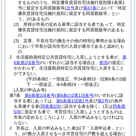
するもののうち、特定優良賃貸住宅法施行規則第1条第1
号に規定する同居親族等
(
次号
及び
第47条
において「特定
優良賃貸住宅法施行規則に規定する同居親族等」とい
う。)
のあるもの
(2)
所得が市長の定める基準に該当する者であって、特定
優良賃貸住宅法施行規則に規定する同居親族等のあるも
の
(3)
災害、不良住宅の撤去その他の特別な事情がある場合
において市長が該当住宅の入居が適当であると認めたも
の
2
生活援助員特定公共賃貸住宅に入居しようとする者が、
第
6条第2項各号
のいずれかに該当する場合は、
前項
の規定に
かかわらず、生活援助員特定公共賃貸住宅に入居すること
ができない。
(平20条例2・一部改正、平24条例15・旧第6条の2繰
下・一部改正、令4条例24・一部改正)
(入居の申込み等)
第7条
第6条第1項各号
(
第6条の2第1項各号
のいずれかに該
当する者にあっては、
第6条第1項第1号
及び
第2号
)
の条件
を具備する者
(
同条第2項
に該当する者を除く。)
又は
同条第
5項
に規定する者で、市営住宅に入居しようとするものは、
市長の定めるところにより、入居の申込みをしなければな
らない。
2
市長は、入居の申込みをした者
(以下「入居申込者」とい
う。)
の数が入居させるべき市営住宅の戸数を超える場合に