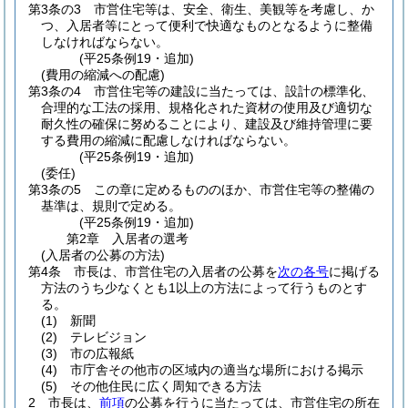
第3条の3
市営住宅等は、安全、衛生、美観等を考慮し、か
つ、入居者等にとって便利で快適なものとなるように整備
しなければならない。
(平25条例19・追加)
(費用の縮減への配慮)
第3条の4
市営住宅等の建設に当たっては、設計の標準化、
合理的な工法の採用、規格化された資材の使用及び適切な
耐久性の確保に努めることにより、建設及び維持管理に要
する費用の縮減に配慮しなければならない。
(平25条例19・追加)
(委任)
第3条の5
この章に定めるもののほか、市営住宅等の整備の
基準は、規則で定める。
(平25条例19・追加)
第2章
入居者の選考
(入居者の公募の方法)
第4条
市長は、市営住宅の入居者の公募を
次の各号
に掲げる
方法のうち少なくとも1以上の方法によって行うものとす
る。
(1)
新聞
(2)
テレビジョン
(3)
市の広報紙
(4)
市庁舎その他市の区域内の適当な場所における掲示
(5)
その他住民に広く周知できる方法
2
市長は、
前項
の公募を行うに当たっては、市営住宅の所在