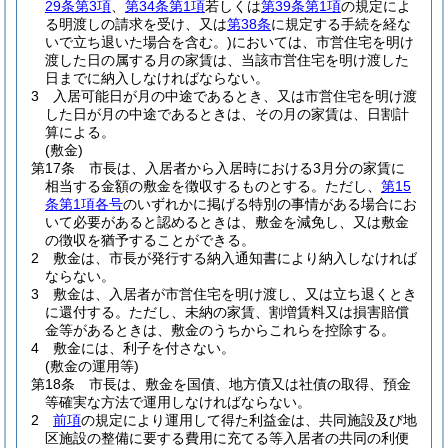
29条第3項
、
第34条第1項
若しくは
第39条第1項
の規定によ
る明渡しの請求を受け、又は
第38条
に規定する手続を経な
いで立ち退いた場合を含む。)
においては、市営住宅を明け
渡した日の属する月の家賃は、当該市営住宅を明け渡した
日までに納入しなければならない。
3
入居可能日が月の中途であるとき、又は市営住宅を明け渡
した日が月の中途であるときは、その月の家賃は、日割計
算による。
(敷金)
第17条
市長は、入居者から入居時における3月分の家賃に
相当する金額の敷金を徴収するものとする。
ただし、
第15
条第1項各号
のいずれかに掲げる特別の事情がある場合にお
いて必要があると認めるときは、敷金を減免し、又は敷金
の徴収を猶予することができる。
2
敷金は、市長が発行する納入通知書により納入しなければ
ならない。
3
敷金は、入居者が市営住宅を明け渡し、又は立ち退くとき
に還付する。
ただし、未納の家賃、割増賃料又は損害賠償
金等があるときは、敷金のうちからこれらを控除する。
4
敷金には、利子を付さない。
(敷金の運用等)
第18条
市長は、敷金を国債、地方債又は社債の取得、預金
等確実な方法で運用しなければならない。
2
前項
の規定により運用して得た利益金は、共同施設及び地
区施設の整備に要する費用に充てる等入居者の共同の利便