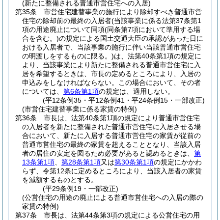
(新たに整備される普通市営住宅への入居)
第35条
市営住宅建替事業の施行により除却すべき普通市営
住宅の除却前の最終の入居者
(当該事業に係る法第37条第1
項の用途廃止について同項
(同条第7項において準用する場
合を含む。)
の規定による国土交通大臣の承認があった日に
おける入居者で、当該事業の施行に伴い当該普通市営住宅
の明渡しをするものに限る。)
は、法第40条第1項の規定に
より、当該事業により新たに整備される普通市営住宅に入
居を希望するときは、市長の定めるところにより、入居の
申込みをしなければならない。
この場合において、その者
については、
第6条第1項
の規定は、適用しない。
(平12条例35・平12条例41・平24条例15・一部改正)
(市営住宅建替事業に係る家賃の特例)
第36条
市長は、法第40条第1項の規定により普通市営住宅
の入居者を新たに整備された普通市営住宅に入居させる場
合において、新たに入居する普通市営住宅の家賃が従前の
普通市営住宅の最終の家賃を超えることとなり、当該入居
者の居住の安定を図るため必要があると認めるときは、
第
13条第1項
、
第28条第1項
又は
第30条第1項
の規定にかかわ
らず、令第12条に定めるところにより、当該入居者の家賃
を減額するものとする。
(平29条例19・一部改正)
(公営住宅の用途の廃止による普通市営住宅への入居の際の
家賃の特例)
第37条
市長は、法第44条第3項の規定による公営住宅の用