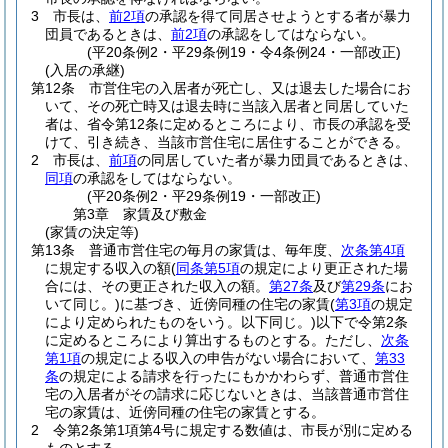
3
市長は、
前2項
の承認を得て同居させようとする者が暴力
団員であるときは、
前2項
の承認をしてはならない。
(平20条例2・平29条例19・令4条例24・一部改正)
(入居の承継)
第12条
市営住宅の入居者が死亡し、又は退去した場合にお
いて、その死亡時又は退去時に当該入居者と同居していた
者は、省令第12条に定めるところにより、市長の承認を受
けて、引き続き、当該市営住宅に居住することができる。
2
市長は、
前項
の同居していた者が暴力団員であるときは、
同項
の承認をしてはならない。
(平20条例2・平29条例19・一部改正)
第3章
家賃及び敷金
(家賃の決定等)
第13条
普通市営住宅の毎月の家賃は、毎年度、
次条第4項
に規定する収入の額
(
同条第5項
の規定により更正された場
合には、その更正された収入の額。
第27条
及び
第29条
にお
いて同じ。)
に基づき、近傍同種の住宅の家賃
(
第3項
の規定
により定められたものをいう。以下同じ。)
以下で令第2条
に定めるところにより算出するものとする。
ただし、
次条
第1項
の規定による収入の申告がない場合において、
第33
条
の規定による請求を行ったにもかかわらず、普通市営住
宅の入居者がその請求に応じないときは、当該普通市営住
宅の家賃は、近傍同種の住宅の家賃とする。
2
令第2条第1項第4号に規定する数値は、市長が別に定める