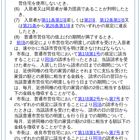
営住宅を使用しないとき。
(6)
入居者又は同居者が暴力団員であることが判明したと
き。
(7)
入居者が
第11条第1項
若しくは
第2項
、
第12条第1項
又
は
第21条
から
第26条第1項
までのいずれかの規定に違反
したとき。
(8)
普通市営住宅の借上げの期間が満了するとき。
2
前項
の規定により市営住宅の明渡しの請求を受けた入居者
は、速やかに当該市営住宅を明け渡さなければならない。
3
市長は、普通市営住宅において
第1項第1号
の規定に該当
することにより
同項
の請求を行ったときは、当該請求を受
けた者から、入居した日から請求の日までの期間について
は、近傍同種の住宅の家賃の額とそれまでに支払を受けた
家賃の額との差額に相当する金銭を、請求の日の翌日から
当該普通市営住宅の明渡しを行う日までの期間について
は、毎月、近傍同種の住宅の家賃の額の2倍に相当する額以
下の金銭を徴収することがでる。
4
市長は、普通市営住宅において
第1項第2号
から
第7号
まで
のいずれかの規定に該当することにより
同項
の請求を行っ
たときは、当該請求を受けた者から、請求の日の翌日から
当該普通市営住宅の明渡しを行う日までの期間について、
毎月、近傍同種の住宅の家賃の額の2倍に相当する額以下の
金銭を徴収することができる。
5
市長は、改良市営住宅において
第1項第1号
から
第7号
まで
のいずれかの規定に該当することにより
同項
の請求を行っ