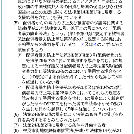
規定によりなお従前の例によることとされた同法による
改正前の中国残留邦人等の円滑な帰国の促進及び永住帰
国後の自立の支援に関する法律第14条第1項に規定する
支援給付を含む。)
を受けている者
(5)
配偶者からの暴力の防止及び被害者の保護等に関する
法律
(平成13年法律第31号。以下この号において「配偶
者暴力防止等法」という。)
第1条第2項に規定する被害者
又は配偶者暴力防止等法第28条の2に規定する関係にあ
る相手からの暴力を受けた者で、
ア
又は
イ
のいずれかに
該当するもの
ア
配偶者暴力防止等法第3条第3項第3号
(配偶者暴力防
止等法第28条の2において準用する場合を含む。)
の規
定による一時保護又は配偶者暴力防止等法第5条
(配偶
者暴力防止等法第28条の2において準用する場合を含
む。)
の規定による保護が終了した日から起算して5年
を経過していない者
イ
配偶者暴力防止等法第10条第1項又は第10条の2
(配
偶者暴力防止等法第28条の2においてこれらの規定を
読み替えて準用する場合を含む。)
の規定により裁判所
がした命令の申立てを行った者で当該命令がその効力
を生じた日から起算して5年を経過していないもの
(6)
法第24条第1項の規定により法第23条各号に掲げる条
件を具備する者とみなされたもの
(7)
法第24条第2項に規定する条件を具備する者
(8)
被災市街地復興特別措置法
(平成7年法律第14号)
第21