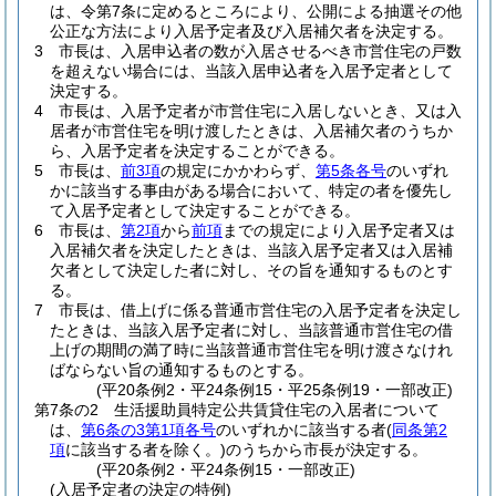
は、令第7条に定めるところにより、公開による抽選その他
公正な方法により入居予定者及び入居補欠者を決定する。
3
市長は、入居申込者の数が入居させるべき市営住宅の戸数
を超えない場合には、当該入居申込者を入居予定者として
決定する。
4
市長は、入居予定者が市営住宅に入居しないとき、又は入
居者が市営住宅を明け渡したときは、入居補欠者のうちか
ら、入居予定者を決定することができる。
5
市長は、
前3項
の規定にかかわらず、
第5条各号
のいずれ
かに該当する事由がある場合において、特定の者を優先し
て入居予定者として決定することができる。
6
市長は、
第2項
から
前項
までの規定により入居予定者又は
入居補欠者を決定したときは、当該入居予定者又は入居補
欠者として決定した者に対し、その旨を通知するものとす
る。
7
市長は、借上げに係る普通市営住宅の入居予定者を決定し
たときは、当該入居予定者に対し、当該普通市営住宅の借
上げの期間の満了時に当該普通市営住宅を明け渡さなけれ
ばならない旨の通知するものとする。
(平20条例2・平24条例15・平25条例19・一部改正)
第7条の2
生活援助員特定公共賃貸住宅の入居者について
は、
第6条の3第1項各号
のいずれかに該当する者
(
同条第2
項
に該当する者を除く。)
のうちから市長が決定する。
(平20条例2・平24条例15・一部改正)
(入居予定者の決定の特例)