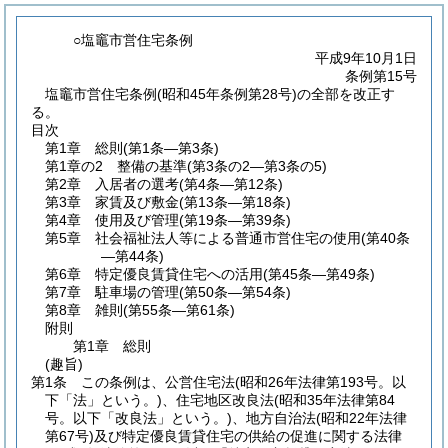
○塩竈市営住宅条例
平成9年10月1日
条例第15号
塩竈市営住宅条例(昭和45年条例第28号)の全部を改正す
る。
目次
第1章
総則
(第1条―第3条)
第1章の2
整備の基準
(第3条の2―第3条の5)
第2章
入居者の選考
(第4条―第12条)
第3章
家賃及び敷金
(第13条―第18条)
第4章
使用及び管理
(第19条―第39条)
第5章
社会福祉法人等による普通市営住宅の使用
(第40条
―第44条)
第6章
特定優良賃貸住宅への活用
(第45条―第49条)
第7章
駐車場の管理
(第50条―第54条)
第8章
雑則
(第55条―第61条)
附則
第1章
総則
(趣旨)
第1条
この条例は、公営住宅法
(昭和26年法律第193号。以
下「法」という。)
、住宅地区改良法
(昭和35年法律第84
号。以下「改良法」という。)
、地方自治法
(昭和22年法律
第67号)
及び特定優良賃貸住宅の供給の促進に関する法律