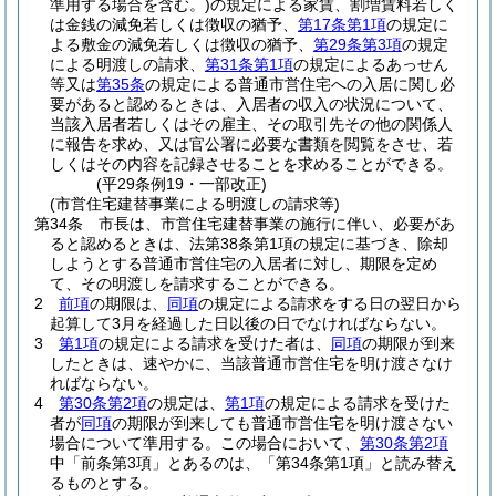
準用する場合を含む。)
の規定による家賃、割増賃料若しく
は金銭の減免若しくは徴収の猶予、
第17条第1項
の規定に
よる敷金の減免若しくは徴収の猶予、
第29条第3項
の規定
による明渡しの請求、
第31条第1項
の規定によるあっせん
等又は
第35条
の規定による普通市営住宅への入居に関し必
要があると認めるときは、入居者の収入の状況について、
当該入居者若しくはその雇主、その取引先その他の関係人
に報告を求め、又は官公署に必要な書類を閲覧をさせ、若
しくはその内容を記録させることを求めることができる。
(平29条例19・一部改正)
(市営住宅建替事業による明渡しの請求等)
第34条
市長は、市営住宅建替事業の施行に伴い、必要があ
ると認めるときは、法第38条第1項の規定に基づき、除却
しようとする普通市営住宅の入居者に対し、期限を定め
て、その明渡しを請求することができる。
2
前項
の期限は、
同項
の規定による請求をする日の翌日から
起算して3月を経過した日以後の日でなければならない。
3
第1項
の規定による請求を受けた者は、
同項
の期限が到来
したときは、速やかに、当該普通市営住宅を明け渡さなけ
ればならない。
4
第30条第2項
の規定は、
第1項
の規定による請求を受けた
者が
同項
の期限が到来しても普通市営住宅を明け渡さない
場合について準用する。
この場合において、
第30条第2項
中「前条第3項」とあるのは、「第34条第1項」と読み替え
るものとする。