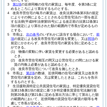
ものとする。
3
第1項
の近傍同種の住宅の家賃は、毎年度、令第3条に定
めるところにより算出するものとする。
4
改良市営住宅の毎月の家賃は、改良法第29条第3項の規定
によりその例によることとされる公営住宅法の一部を改正
する法律
(平成8年法律第55号)
による改正前の法第12条第1
項の規定により算出された額の範囲内で市長が定めるもの
とする。
5
市長は、
次の各号
のいずれかに該当する場合において、
前
項
の規定による改良市営住宅の家賃を変更し、又は
同項
の
規定にかかわらず、改良市営住宅の家賃を別に定めること
ができる。
(1)
物価の変動に伴い家賃を変更する必要があると認める
とき。
(2)
改良市営住宅相互の間又は公営住宅との間における家
賃の均衡上必要があると認めるとき。
(3)
改良市営住宅について改良を施したとき。
6
市長は、
第2項
の数値、近傍同種の住宅の家賃又は改良市
営住宅の家賃を定め、又は変更したときは、これらを告示
するものとする。
7
生活援助員特定公共賃貸住宅の家賃は、特定優良賃貸住宅
法第13条第1項の規定に基づき特定優良賃貸住宅法施行規
則第20条及び第21条に定める算出方法に準じて算出した額
の範囲内において、近傍同種の賃貸住宅の家賃の額等を考
慮して市長が定める。