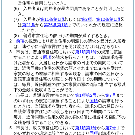
営住宅を使用しないとき。
(6)
入居者又は同居者が暴力団員であることが判明したと
き。
(7)
入居者が
第11条第1項
若しくは
第2項
、
第12条第1項
又
は
第21条
から
第26条第1項
までのいずれかの規定に違反
したとき。
(8)
普通市営住宅の借上げの期間が満了するとき。
2
前項
の規定により市営住宅の明渡しの請求を受けた入居者
は、速やかに当該市営住宅を明け渡さなければならない。
3
市長は、普通市営住宅において
第1項第1号
の規定に該当
することにより
同項
の請求を行ったときは、当該請求を受
けた者から、入居した日から請求の日までの期間について
は、近傍同種の住宅の家賃の額とそれまでに支払を受けた
家賃の額との差額に相当する金銭を、請求の日の翌日から
当該普通市営住宅の明渡しを行う日までの期間について
は、毎月、近傍同種の住宅の家賃の額の2倍に相当する額以
下の金銭を徴収することがでる。
4
市長は、普通市営住宅において
第1項第2号
から
第7号
まで
のいずれかの規定に該当することにより
同項
の請求を行っ
たときは、当該請求を受けた者から、請求の日の翌日から
当該普通市営住宅の明渡しを行う日までの期間について、
毎月、近傍同種の住宅の家賃の額の2倍に相当する額以下の
金銭を徴収することができる。
5
市長は、改良市営住宅において
第1項第1号
から
第7号
まで
のいずれかの規定に該当することにより
同項
の請求を行っ