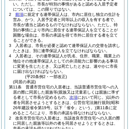
い。
ただし、市長が特別の事情があると認める入居予定者
については、この限りではない。
2
前項
に規定する連帯保証人は、市内に居住し独立の生計を
営み、かつ、入居予定者と同等以上の収入を有する者で、
市長が適当と認めるものでなければならない。
ただし、特
別の事情により市内に居住する連帯保証人を立てることが
困難な場合は、市長の承認を得て市外に居住する者を立て
ることができる。
3
入居者は、市長が必要と認めて連帯保証人の交替を請求し
たときは、別に連帯保証人を立てなければならない。
4
入居者は、その連帯保証人が氏名、住所、職業、職業上の
地位その他連帯保証人としての弁済能力に影響のある事項
に変更を生じたとき、又は死亡したときは、速やかに市長
に届け出なければならない。
(平20条例2・一部改正)
(同居の承認)
第11条
普通市営住宅の入居者は、当該普通市営住宅への入
居の際に同居した親族等
(親族又は児童若しくは親族に準ず
る者として市長が定めるもの。
次項
において同じ。)
以外の
者を同居させようとするときは、公営住宅法施行規則
(昭和
26年建設省令第19号。以下「省令」という。)
第11条に定
めるところにより、市長の承認を得なければならない。
2
改良市営住宅の入居者は、当該改良市営住宅への入居の際
に同居した親族等以外の者を同居させようとするときは、
市長の承認を得なければならない。