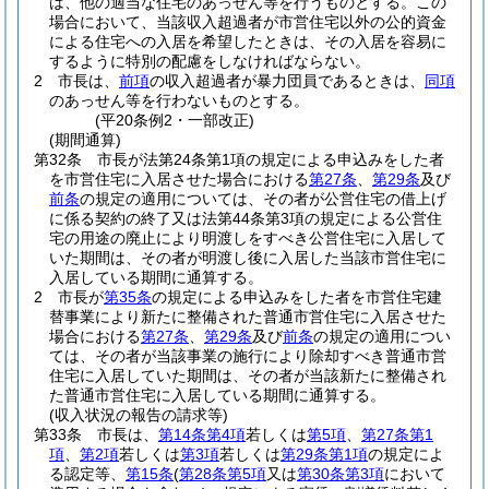
は、他の適当な住宅のあっせん等を行うものとする。
この
場合において、当該収入超過者が市営住宅以外の公的資金
による住宅への入居を希望したときは、その入居を容易に
するように特別の配慮をしなければならない。
2
市長は、
前項
の収入超過者が暴力団員であるときは、
同項
のあっせん等を行わないものとする。
(平20条例2・一部改正)
(期間通算)
第32条
市長が法第24条第1項の規定による申込みをした者
を市営住宅に入居させた場合における
第27条
、
第29条
及び
前条
の規定の適用については、その者が公営住宅の借上げ
に係る契約の終了又は法第44条第3項の規定による公営住
宅の用途の廃止により明渡しをすべき公営住宅に入居して
いた期間は、その者が明渡し後に入居した当該市営住宅に
入居している期間に通算する。
2
市長が
第35条
の規定による申込みをした者を市営住宅建
替事業により新たに整備された普通市営住宅に入居させた
場合における
第27条
、
第29条
及び
前条
の規定の適用につい
ては、その者が当該事業の施行により除却すべき普通市営
住宅に入居していた期間は、その者が当該新たに整備され
た普通市営住宅に入居している期間に通算する。
(収入状況の報告の請求等)
第33条
市長は、
第14条第4項
若しくは
第5項
、
第27条第1
項
、
第2項
若しくは
第3項
若しくは
第29条第1項
の規定によ
る認定等、
第15条
(
第28条第5項
又は
第30条第3項
において