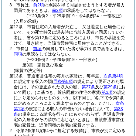
3
市長は、
前2項
の承認を得て同居させようとする者が暴力
団員であるときは、
前2項
の承認をしてはならない。
(平20条例2・平29条例19・令4条例24・一部改正)
(入居の承継)
第12条
市営住宅の入居者が死亡し、又は退去した場合にお
いて、その死亡時又は退去時に当該入居者と同居していた
者は、省令第12条に定めるところにより、市長の承認を受
けて、引き続き、当該市営住宅に居住することができる。
2
市長は、
前項
の同居していた者が暴力団員であるときは、
同項
の承認をしてはならない。
(平20条例2・平29条例19・一部改正)
第3章
家賃及び敷金
(家賃の決定等)
第13条
普通市営住宅の毎月の家賃は、毎年度、
次条第4項
に規定する収入の額
(
同条第5項
の規定により更正された場
合には、その更正された収入の額。
第27条
及び
第29条
にお
いて同じ。)
に基づき、近傍同種の住宅の家賃
(
第3項
の規定
により定められたものをいう。以下同じ。)
以下で令第2条
に定めるところにより算出するものとする。
ただし、
次条
第1項
の規定による収入の申告がない場合において、
第33
条
の規定による請求を行ったにもかかわらず、普通市営住
宅の入居者がその請求に応じないときは、当該普通市営住
宅の家賃は、近傍同種の住宅の家賃とする。
2
令第2条第1項第4号に規定する数値は、市長が別に定める