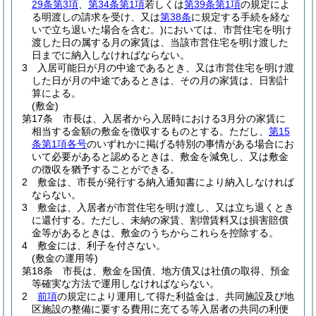
29条第3項
、
第34条第1項
若しくは
第39条第1項
の規定によ
る明渡しの請求を受け、又は
第38条
に規定する手続を経な
いで立ち退いた場合を含む。)
においては、市営住宅を明け
渡した日の属する月の家賃は、当該市営住宅を明け渡した
日までに納入しなければならない。
3
入居可能日が月の中途であるとき、又は市営住宅を明け渡
した日が月の中途であるときは、その月の家賃は、日割計
算による。
(敷金)
第17条
市長は、入居者から入居時における3月分の家賃に
相当する金額の敷金を徴収するものとする。
ただし、
第15
条第1項各号
のいずれかに掲げる特別の事情がある場合にお
いて必要があると認めるときは、敷金を減免し、又は敷金
の徴収を猶予することができる。
2
敷金は、市長が発行する納入通知書により納入しなければ
ならない。
3
敷金は、入居者が市営住宅を明け渡し、又は立ち退くとき
に還付する。
ただし、未納の家賃、割増賃料又は損害賠償
金等があるときは、敷金のうちからこれらを控除する。
4
敷金には、利子を付さない。
(敷金の運用等)
第18条
市長は、敷金を国債、地方債又は社債の取得、預金
等確実な方法で運用しなければならない。
2
前項
の規定により運用して得た利益金は、共同施設及び地
区施設の整備に要する費用に充てる等入居者の共同の利便