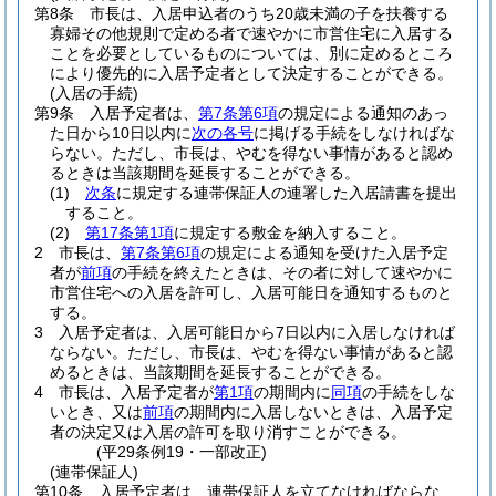
第8条
市長は、入居申込者のうち20歳未満の子を扶養する
寡婦その他規則で定める者で速やかに市営住宅に入居する
ことを必要としているものについては、別に定めるところ
により優先的に入居予定者として決定することができる。
(入居の手続)
第9条
入居予定者は、
第7条第6項
の規定による通知のあっ
た日から10日以内に
次の各号
に掲げる手続をしなければな
らない。
ただし、市長は、やむを得ない事情があると認め
るときは当該期間を延長することができる。
(1)
次条
に規定する連帯保証人の連署した入居請書を提出
すること。
(2)
第17条第1項
に規定する敷金を納入すること。
2
市長は、
第7条第6項
の規定による通知を受けた入居予定
者が
前項
の手続を終えたときは、その者に対して速やかに
市営住宅への入居を許可し、入居可能日を通知するものと
する。
3
入居予定者は、入居可能日から7日以内に入居しなければ
ならない。
ただし、市長は、やむを得ない事情があると認
めるときは、当該期間を延長することができる。
4
市長は、入居予定者が
第1項
の期間内に
同項
の手続をしな
いとき、又は
前項
の期間内に入居しないときは、入居予定
者の決定又は入居の許可を取り消すことができる。
(平29条例19・一部改正)
(連帯保証人)
第10条
入居予定者は、連帯保証人を立てなければならな