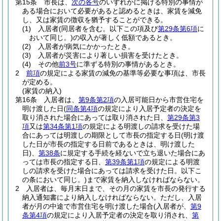
第15条
市長は、
次の各号
のいずれかに掲げる特別の事情が
ある場合において必要があると認めるときは、家賃を減免
し、又は家賃の徴収を猶予することができる。
(1)
入居者
(同居者を含む。以下この項及び
第29条第6項
に
おいて同じ。)
の収入が著しく低額であるとき。
(2)
入居者が病気にかかったとき。
(3)
入居者が災害により著しい損害を受けたとき。
(4)
その他
前3号
に準ずる特別の事情があるとき。
2
前項
の規定による家賃の減免の基準等必要な事項は、市長
が定める。
(家賃の納入)
第16条
入居者は、
第9条第2項
の入居可能日から市営住宅を
明け渡した日
(
同条第4項
の規定により入居予定者の決定を
取り消された場合にあっては取り消された日、
第29条第3
項
又は
第34条第1項
の規定による明渡しの請求を受けた場
合にあっては明渡しの期限として市長の指定する日
(明け渡
した日が市長の指定する日前であるときは、明け渡した
日)
、
第38条
に規定する手続を経ないで立ち退いた場合にあ
っては市長の指定する日、
第39条第1項
の規定による明渡
しの請求を受けた場合にあっては請求を受けた日。以下こ
の条において同じ。)
まで家賃を納入しなければならない。
2
入居者は、毎月末日まで、その月の家賃を市長の発行する
納入通知書により納入しなければならない。
ただし、入居
者が月の中途で市営住宅を明け渡した場合
(入居者が、
第9
条第4項
の規定により入居予定者の決定を取り消され、
第