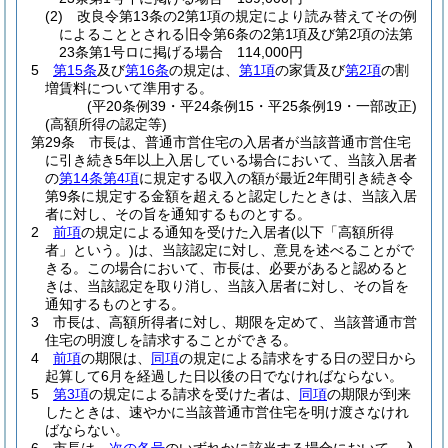
(2)
改良令第13条の2第1項の規定により読み替えてその例
によることとされる旧令第6条の2第1項及び第2項の法第
23条第1号ロに掲げる場合 114,000円
5
第15条
及び
第16条
の規定は、
第1項
の家賃及び
第2項
の割
増賃料について準用する。
(平20条例39・平24条例15・平25条例19・一部改正)
(高額所得の認定等)
第29条
市長は、普通市営住宅の入居者が当該普通市営住宅
に引き続き5年以上入居している場合において、当該入居者
の
第14条第4項
に規定する収入の額が最近2年間引き続き令
第9条に規定する金額を超えると認定したときは、当該入居
者に対し、その旨を通知するものとする。
2
前項
の規定による通知を受けた入居者
(以下「高額所得
者」という。)
は、当該認定に対し、意見を述べることがで
きる。
この場合において、市長は、必要があると認めると
きは、当該認定を取り消し、当該入居者に対し、その旨を
通知するものとする。
3
市長は、高額所得者に対し、期限を定めて、当該普通市営
住宅の明渡しを請求することができる。
4
前項
の期限は、
同項
の規定による請求をする日の翌日から
起算して6月を経過した日以後の日でなければならない。
5
第3項
の規定による請求を受けた者は、
同項
の期限が到来
したときは、速やかに当該普通市営住宅を明け渡さなけれ
ばならない。