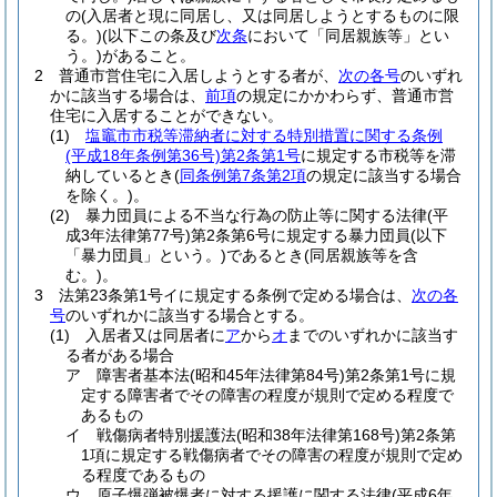
の
(入居者と現に同居し、又は同居しようとするものに限
る。)
(以下この条及び
次条
において「同居親族等」とい
う。)
があること。
2
普通市営住宅に入居しようとする者が、
次の各号
のいずれ
かに該当する場合は、
前項
の規定にかかわらず、普通市営
住宅に入居することができない。
(1)
塩竈市市税等滞納者に対する特別措置に関する条例
(平成18年条例第36号)
第2条第1号
に規定する市税等を滞
納しているとき
(
同条例第7条第2項
の規定に該当する場合
を除く。)
。
(2)
暴力団員による不当な行為の防止等に関する法律
(平
成3年法律第77号)
第2条第6号に規定する暴力団員
(以下
「暴力団員」という。)
であるとき
(同居親族等を含
む。)
。
3
法第23条第1号イに規定する条例で定める場合は、
次の各
号
のいずれかに該当する場合とする。
(1)
入居者又は同居者に
ア
から
オ
までのいずれかに該当す
る者がある場合
ア
障害者基本法
(昭和45年法律第84号)
第2条第1号に規
定する障害者でその障害の程度が規則で定める程度で
あるもの
イ
戦傷病者特別援護法
(昭和38年法律第168号)
第2条第
1項に規定する戦傷病者でその障害の程度が規則で定め
る程度であるもの
ウ
原子爆弾被爆者に対する援護に関する法律
(平成6年