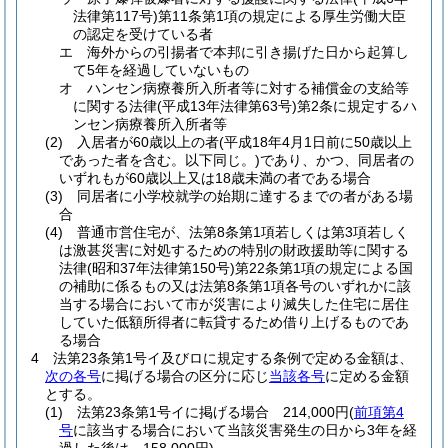
法律第117号)
第11条第1項の規定による厚生労働大臣
の認定を受けている者
エ
海外からの引揚者で本邦に引き揚げた日から起算し
て5年を経過していないもの
オ
ハンセン病療養所入所者等に対する補償金の支給等
に関する法律
(平成13年法律第63号)
第2条に規定するハ
ンセン病療養所入所者等
(2)
入居者が60歳以上の者
(平成18年4月1日前に50歳以上
であった者を含む。以下同じ。)
であり、かつ、同居者の
いずれもが60歳以上又は18歳未満の者である場合
(3)
同居者に小学校就学の始期に達するまでの者がある場
合
(4)
普通市営住宅が、法第8条第1項若しくは第3項若しく
は激甚災害に対処するための特別の財政援助等に関する
法律
(昭和37年法律第150号)
第22条第1項の規定による国
の補助に係るもの又は法第8条第1項各号のいずれかに該
当する場合において市が災害により滅失した住宅に居住
していた低額所得者に転貸するため借り上げるものであ
る場合
4
法第23条第1号イ及びロに規定する条例で定める金額は、
次の各号
に掲げる場合の区分に応じ
当該各号
に定める金額
とする。
(1)
法第23条第1号イに掲げる場合 214,000円
(
前項第4
号
に該当する場合において当該災害発生の日から3年を経