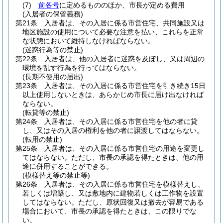
(7)
前各号
に定めるもののほか、市長が定める費用
(入居者の保管義務)
第21条
入居者は、その入居に係る市営住宅、共同施設又は
地区施設の使用について必要な注意を払い、これらを正常
な状態において維持しなければならない。
(迷惑行為等の禁止)
第22条
入居者は、他の入居者に迷惑を及ぼし、又は周辺の
環境を乱す行為を行ってはならない。
(長期不使用の届出)
第23条
入居者は、その入居に係る市営住宅を引き続き15日
以上使用しないときは、あらかじめ市長に届け出なければ
ならない。
(転貸等の禁止)
第24条
入居者は、その入居に係る市営住宅を他の者に貸
し、又はその入居の権利を他の者に譲渡してはならない。
(転用の禁止)
第25条
入居者は、その入居に係る市営住宅の用途を変更し
てはならない。
ただし、市長の承認を得たときは、他の用
途に併用することができる。
(模様替え等の禁止等)
第26条
入居者は、その入居に係る市営住宅を模様替えし、
若しくは増築し、又は敷地内に建物若しくは工作物を設置
してはならない。
ただし、原状回復又は撤去が容易である
場合において、市長の承認を得たときは、この限りでな
い。