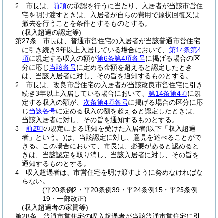
2
市長は、
前項
の承認を行うに当たり、入居者が当該市営住
宅を明け渡すときは、入居者が自らの費用で原状回復又は
撤去を行うことを条件とするものとする。
(収入超過の認定等)
第27条
市長は、普通市営住宅の入居者が当該普通市営住宅
に引き続き3年以上入居している場合において、
第14条第4
項
に規定する収入の額が
第6条第4項各号
に掲げる場合の区
分に応じ
当該各号
に定める金額を超えると認定したとき
は、当該入居者に対し、その旨を通知するものとする。
2
市長は、改良市営住宅の入居者が当該改良市営住宅に引き
続き3年以上入居している場合において、
第14条第4項
に規
定する収入の額が、
次条第4項各号
に掲げる場合の区分に応
じ
当該各号
に定める収入の額を超えると認定したときは、
当該入居者に対し、その旨を通知するものとする。
3
前2項
の規定による通知を受けた入居者
(以下「収入超過
者」という。)
は、当該認定に対し、意見を述べることがで
きる。
この場合において、市長は、必要があると認めると
きは、当該認定を取り消し、当該入居者に対し、その旨を
通知するものとする。
4
収入超過者は、市営住宅を明け渡すように努めなければな
らない。
(平20条例2・平20条例39・平24条例15・平25条例
19・一部改正)
(収入超過者の家賃等)
第28条
普通市営住宅の収入超過者が当該普通市営住宅に引