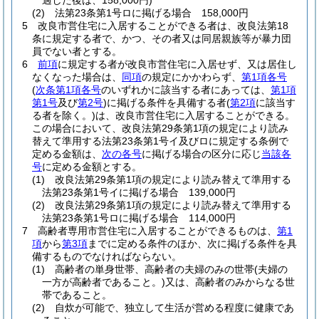
過した後は、158,000円)
(2)
法第23条第1号ロに掲げる場合 158,000円
5
改良市営住宅に入居することができる者は、改良法第18
条に規定する者で、かつ、その者又は同居親族等が暴力団
員でない者とする。
6
前項
に規定する者が改良市営住宅に入居せず、又は居住し
なくなった場合は、
同項
の規定にかかわらず、
第1項各号
(
次条第1項各号
のいずれかに該当する者にあっては、
第1項
第1号
及び
第2号
)
に掲げる条件を具備する者
(
第2項
に該当す
る者を除く。)
は、改良市営住宅に入居することができる。
この場合において、改良法第29条第1項の規定により読み
替えて準用する法第23条第1号イ及びロに規定する条例で
定める金額は、
次の各号
に掲げる場合の区分に応じ
当該各
号
に定める金額とする。
(1)
改良法第29条第1項の規定により読み替えて準用する
法第23条第1号イに掲げる場合 139,000円
(2)
改良法第29条第1項の規定により読み替えて準用する
法第23条第1号ロに掲げる場合 114,000円
7
高齢者専用市営住宅に入居することができるものは、
第1
項
から
第3項
までに定める条件のほか、次に掲げる条件を具
備するものでなければならない。
(1)
高齢者の単身世帯、高齢者の夫婦のみの世帯
(夫婦の
一方が高齢者であること。)
又は、高齢者のみからなる世
帯であること。
(2)
自炊が可能で、独立して生活が営める程度に健康であ