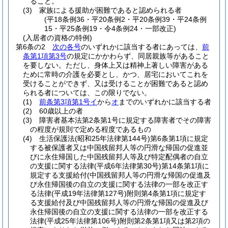
ること。
(3)
家族による援助が困難であると認められる者
(平18条例36・平20条例2・平20条例39・平24条例
15・平25条例19・令4条例24・一部改正)
(入居者の資格の特例)
第6条の2
次の各号
のいずれかに該当する者にあっては、
前
条第1項第3号
の規定にかかわらず、同居親族等があること
を要しない。
ただし、身体上又は精神上著しい障害がある
ために常時の介護を必要とし、かつ、居宅においてこれを
受けることができず、又は受けることが困難であると認め
られる者については、この限りでない。
(1)
前条第3項第1号イ
から
オ
までのいずれかに該当する者
(2)
60歳以上の者
(3)
障害者基本法第2条第1号に規定する障害者でその障害
の程度が規則で定める程度であるもの
(4)
生活保護法
(昭和25年法律第144号)
第6条第1項に規定
する被保護者又は中国残留邦人等の円滑な帰国の促進並
びに永住帰国した中国残留邦人等及び特定配偶者の自立
の支援に関する法律
(平成6年法律第30号)
第14条第1項に
規定する支援給付
(中国残留邦人等の円滑な帰国の促進及
び永住帰国後の自立の支援に関する法律の一部を改正す
る法律
(平成19年法律第127号)
附則第4条第1項に規定す
る支援給付及び中国残留邦人等の円滑な帰国の促進及び
永住帰国後の自立の支援に関する法律の一部を改正する
法律
(平成25年法律第106号)
附則第2条第1項又は第2項の