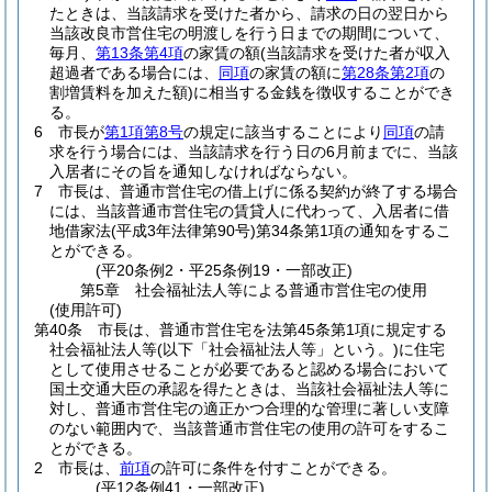
たときは、当該請求を受けた者から、請求の日の翌日から
当該改良市営住宅の明渡しを行う日までの期間について、
毎月、
第13条第4項
の家賃の額
(当該請求を受けた者が収入
超過者である場合には、
同項
の家賃の額に
第28条第2項
の
割増賃料を加えた額)
に相当する金銭を徴収することができ
る。
6
市長が
第1項第8号
の規定に該当することにより
同項
の請
求を行う場合には、当該請求を行う日の6月前までに、当該
入居者にその旨を通知しなければならない。
7
市長は、普通市営住宅の借上げに係る契約が終了する場合
には、当該普通市営住宅の賃貸人に代わって、入居者に借
地借家法
(平成3年法律第90号)
第34条第1項の通知をするこ
とができる。
(平20条例2・平25条例19・一部改正)
第5章
社会福祉法人等による普通市営住宅の使用
(使用許可)
第40条
市長は、普通市営住宅を法第45条第1項に規定する
社会福祉法人等
(以下「社会福祉法人等」という。)
に住宅
として使用させることが必要であると認める場合において
国土交通大臣の承認を得たときは、当該社会福祉法人等に
対し、普通市営住宅の適正かつ合理的な管理に著しい支障
のない範囲内で、当該普通市営住宅の使用の許可をするこ
とができる。
2
市長は、
前項
の許可に条件を付すことができる。
(平12条例41・一部改正)