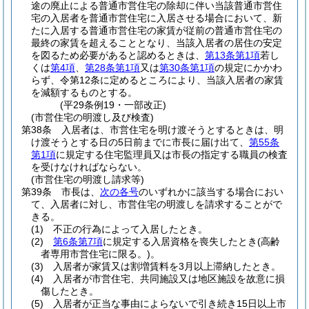
途の廃止による普通市営住宅の除却に伴い当該普通市営住
宅の入居者を普通市営住宅に入居させる場合において、新
たに入居する普通市営住宅の家賃が従前の普通市営住宅の
最終の家賃を超えることとなり、当該入居者の居住の安定
を図るため必要があると認めるときは、
第13条第1項
若し
くは
第4項
、
第28条第1項
又は
第30条第1項
の規定にかかわ
らず、令第12条に定めるところにより、当該入居者の家賃
を減額するものとする。
(平29条例19・一部改正)
(市営住宅の明渡し及び検査)
第38条
入居者は、市営住宅を明け渡そうとするときは、明
け渡そうとする日の5日前までに市長に届け出て、
第55条
第1項
に規定する住宅監理員又は市長の指定する職員の検査
を受けなければならない。
(市営住宅の明渡し請求等)
第39条
市長は、
次の各号
のいずれかに該当する場合におい
て、入居者に対し、市営住宅の明渡しを請求することがで
きる。
(1)
不正の行為によって入居したとき。
(2)
第6条第7項
に規定する入居資格を喪失したとき
(高齢
者専用市営住宅に限る。)
。
(3)
入居者が家賃又は割増賃料を3月以上滞納したとき。
(4)
入居者が市営住宅、共同施設又は地区施設を故意に損
傷したとき。
(5)
入居者が正当な事由によらないで引き続き15日以上市