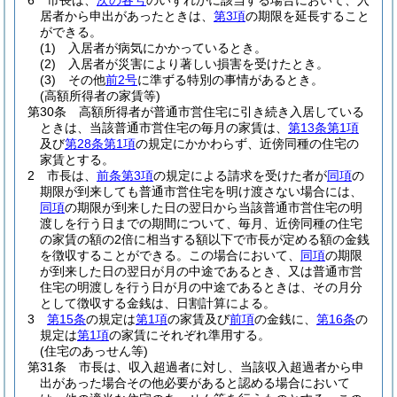
6
市長は、
次の各号
のいずれかに該当する場合において、入
居者から申出があったときは、
第3項
の期限を延長すること
ができる。
(1)
入居者が病気にかかっているとき。
(2)
入居者が災害により著しい損害を受けたとき。
(3)
その他
前2号
に準ずる特別の事情があるとき。
(高額所得者の家賃等)
第30条
高額所得者が普通市営住宅に引き続き入居している
ときは、当該普通市営住宅の毎月の家賃は、
第13条第1項
及び
第28条第1項
の規定にかかわらず、近傍同種の住宅の
家賃とする。
2
市長は、
前条第3項
の規定による請求を受けた者が
同項
の
期限が到来しても普通市営住宅を明け渡さない場合には、
同項
の期限が到来した日の翌日から当該普通市営住宅の明
渡しを行う日までの期間について、毎月、近傍同種の住宅
の家賃の額の2倍に相当する額以下で市長が定める額の金銭
を徴収することができる。
この場合において、
同項
の期限
が到来した日の翌日が月の中途であるとき、又は普通市営
住宅の明渡しを行う日が月の中途であるときは、その月分
として徴収する金銭は、日割計算による。
3
第15条
の規定は
第1項
の家賃及び
前項
の金銭に、
第16条
の
規定は
第1項
の家賃にそれぞれ準用する。
(住宅のあっせん等)
第31条
市長は、収入超過者に対し、当該収入超過者から申
出があった場合その他必要があると認める場合において