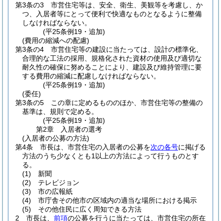
第3条の3
市営住宅等は、安全、衛生、美観等を考慮し、か
つ、入居者等にとって便利で快適なものとなるように整備
しなければならない。
(平25条例19・追加)
(費用の縮減への配慮)
第3条の4
市営住宅等の建設に当たっては、設計の標準化、
合理的な工法の採用、規格化された資材の使用及び適切な
耐久性の確保に努めることにより、建設及び維持管理に要
する費用の縮減に配慮しなければならない。
(平25条例19・追加)
(委任)
第3条の5
この章に定めるもののほか、市営住宅等の整備の
基準は、規則で定める。
(平25条例19・追加)
第2章
入居者の選考
(入居者の公募の方法)
第4条
市長は、市営住宅の入居者の公募を
次の各号
に掲げる
方法のうち少なくとも1以上の方法によって行うものとす
る。
(1)
新聞
(2)
テレビジョン
(3)
市の広報紙
(4)
市庁舎その他市の区域内の適当な場所における掲示
(5)
その他住民に広く周知できる方法
2
市長は、
前項
の公募を行うに当たっては、市営住宅の所在