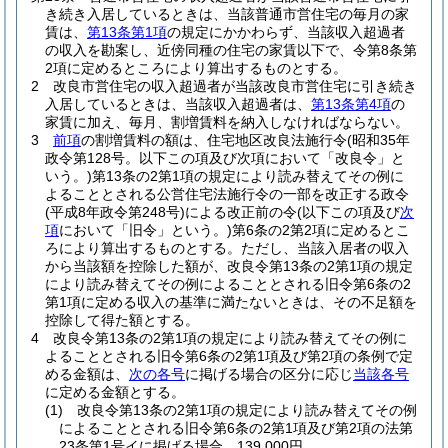
き続き入居しているときは、当該普通市営住宅の毎月の家
賃は、
第13条第1項
の規定にかかわらず、当該収入超過者
の収入を勘案し、近傍同種の住宅の家賃以下で、令第8条第
2項に定めるところにより算出するものとする。
2
改良市営住宅の収入超過者が当該改良市営住宅に引き続き
入居しているときは、当該収入超過者は、
第13条第4項
の
家賃に加え、毎月、割増賃料を納入しなければならない。
3
前項
の割増賃料の額は、住宅地区改良法施行令
(昭和35年
政令第128号。以下この項及び次項において「改良令」と
いう。)
第13条の2第1項の規定により読み替えてその例に
よることとされる公営住宅法施行令の一部を改正する政令
(平成8年政令第248号)
による改正前の令
(以下この項及び
次
項
において「旧令」という。)
第6条の2第2項に定めるとこ
ろにより算出するものとする。
ただし、当該入居者の収入
から当該額を控除した額が、改良令第13条の2第1項の規定
により読み替えてその例によることとされる旧令第6条の2
第1項に定める収入の基準に満たないときは、その不足額を
控除して得た額とする。
4
改良令第13条の2第1項の規定により読み替えてその例に
よることとされる旧令第6条の2第1項及び第2項の条例で定
める金額は、
次の各号
に掲げる場合の区分に応じ
当該各号
に定める金額とする。
(1)
改良令第13条の2第1項の規定により読み替えてその例
によることとされる旧令第6条の2第1項及び第2項の法第
23条第1号イに掲げる場合 139,000円