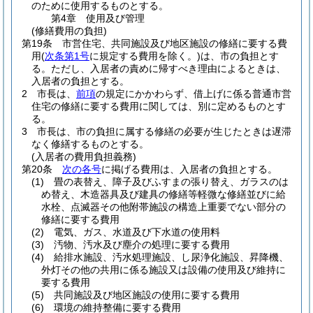
のために使用するものとする。
第4章
使用及び管理
(修繕費用の負担)
第19条
市営住宅、共同施設及び地区施設の修繕に要する費
用
(
次条第1号
に規定する費用を除く。)
は、市の負担とす
る。
ただし、入居者の責めに帰すべき理由によるときは、
入居者の負担とする。
2
市長は、
前項
の規定にかかわらず、借上げに係る普通市営
住宅の修繕に要する費用に関しては、別に定めるものとす
る。
3
市長は、市の負担に属する修繕の必要が生じたときは遅滞
なく修繕するものとする。
(入居者の費用負担義務)
第20条
次の各号
に掲げる費用は、入居者の負担とする。
(1)
畳の表替え、障子及びふすまの張り替え、ガラスのは
め替え、木造器具及び建具の修繕等軽微な修繕並びに給
水栓、点滅器その他附帯施設の構造上重要でない部分の
修繕に要する費用
(2)
電気、ガス、水道及び下水道の使用料
(3)
汚物、汚水及び塵介の処理に要する費用
(4)
給排水施設、汚水処理施設、し尿浄化施設、昇降機、
外灯その他の共用に係る施設又は設備の使用及び維持に
要する費用
(5)
共同施設及び地区施設の使用に要する費用
(6)
環境の維持整備に要する費用