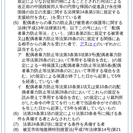
規定によりなお従前の例によることとされた同法による
改正前の中国残留邦人等の円滑な帰国の促進及び永住帰
国後の自立の支援に関する法律第14条第1項に規定する
支援給付を含む。)
を受けている者
(5)
配偶者からの暴力の防止及び被害者の保護等に関する
法律
(平成13年法律第31号。以下この号において「配偶
者暴力防止等法」という。)
第1条第2項に規定する被害者
又は配偶者暴力防止等法第28条の2に規定する関係にあ
る相手からの暴力を受けた者で、
ア
又は
イ
のいずれかに
該当するもの
ア
配偶者暴力防止等法第3条第3項第3号
(配偶者暴力防
止等法第28条の2において準用する場合を含む。)
の規
定による一時保護又は配偶者暴力防止等法第5条
(配偶
者暴力防止等法第28条の2において準用する場合を含
む。)
の規定による保護が終了した日から起算して5年
を経過していない者
イ
配偶者暴力防止等法第10条第1項又は第10条の2
(配
偶者暴力防止等法第28条の2においてこれらの規定を
読み替えて準用する場合を含む。)
の規定により裁判所
がした命令の申立てを行った者で当該命令がその効力
を生じた日から起算して5年を経過していないもの
(6)
法第24条第1項の規定により法第23条各号に掲げる条
件を具備する者とみなされたもの
(7)
法第24条第2項に規定する条件を具備する者
(8)
被災市街地復興特別措置法
(平成7年法律第14号)
第21