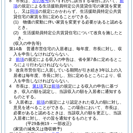
8
市長は、
次の各号
のいずれかに該当する場合において、
前
項
の規定による生活援助員特定公共賃貸住宅の家賃を変更
し、又は
同項
の規定にかかわらず、生活援助員特定公共賃
貸住宅の家賃を別に定めることができる。
(1)
物価の変動に伴い家賃を変更する必要があると認める
とき。
(2)
生活援助員特定公共賃貸住宅について改良を施したと
き。
(収入の申告等)
第14条
普通市営住宅の入居者は、毎年度、市長に対し、収
入を申告しなければならない。
2
前項
の規定による収入の申告は、省令第7条に定めるとこ
ろにより行わなければならない。
3
改良市営住宅に入居している期間が引き続き3年以上の入
居者は毎年度、市長に対し、別に定めるところにより、収
入を申告しなければならない。
4
市長は、
第1項
又は
前項
の規定による収入の申告に基づ
き、収入の額を認定し、当該収入の額を入居者に通知する
ものとする。
5
入居者は、
前項
の規定により認定された収入の額に対し、
意見を述べることができる。
この場合において、市長は、
必要があると認めるときは、当該収入の額を更正し、当該
入居者に対し、その旨を通知するものとする。
(平29条例19・一部改正)
(家賃の減免又は徴収猶予)