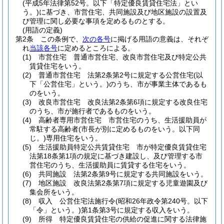
(平成5年法律第52号。以下「特定優良賃貸住宅法」とい
う。)
に基づき、市営住宅、共同施設及び地区施設の設置及
び管理に関し必要な事項を定めるものとする。
(用語の定義)
第2条
この条例で、
次の各号
に掲げる用語の意義は、それぞ
れ
当該各号
に定めるところによる。
(1)
市営住宅 普通市営住宅、改良市営住宅及び特定公共
賃貸住宅をいう。
(2)
普通市営住宅 法第2条第2号に規定する公営住宅
(以
下「公営住宅」という。)
のうち、市が事業主体であるも
のをいう。
(3)
改良市営住宅 改良法第2条第6項に規定する改良住宅
のうち、市が施行者であるものをいう。
(4)
高齢者専用市営住宅 市営住宅のうち、生活援助員が
常駐する高齢者
(市長が別に定めるものをいう。以下同
じ。)
専用住宅をいう。
(5)
生活援助員特定公共賃貸住宅 市が特定優良賃貸住宅
法第18条第1項の規定に基づき建設し、及び管理する市
営住宅のうち、生活援助員に賃貸する住宅をいう。
(6)
共同施設 法第2条第9号に規定する共同施設をいう。
(7)
地区施設 改良法第2条第7項に規定する児童遊園及び
集会所をいう。
(8)
収入 公営住宅法施行令
(昭和26年政令第240号。以下
「令」という。)
第1条第3号に規定する収入をいう。
(9)
所得 特定優良賃貸住宅の供給の促進に関する法律施