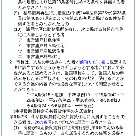
条の規定により法第23条各号に掲げる条件を具備する者
とみなされたもの
(9)
福島復興再生特別措置法
(平成24年法律第25号)
第28条
又は第40条の規定により法第23条各号に掲げる条件を具
備する者とみなされたもの
(10)
浦戸地区に勤務場所を有し、次に掲げる普通市営住
宅に入居しようとする者
ア
市営浦戸桂島住宅
イ
市営浦戸野々島住宅
ウ
市営浦戸寒風沢住宅
エ
市営浦戸朴島住宅
2
市長は、入居の申込みをした者が
前項ただし書
に規定する
者に該当するかどうかを判断しようとする場合において必
要があると認めるときは、当該職員をして、当該入居の申
込みをした者に面接させ、その心身の状況、受けることが
できる介護の内容その他必要な事項について調査させるこ
とができる。
(平24条例15・追加、平25条例19・平25条例42・平
26条例27・平27条例25・平30条例6・令3条例13・
令4条例24・令6条例14・一部改正)
(生活援助員特定公共賃貸住宅の入居資格)
第6条の3
生活援助員特定公共賃貸住宅に入居することがで
きる者は、
次の各号
のいずれかに該当する者とする。
(1)
所得が特定優良賃貸住宅法施行規則第6条で定める基
準に該当するもので、自ら居住するための住宅を必要と