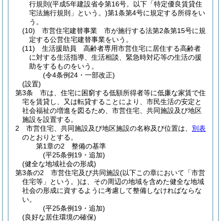
行規則
(平成5年建設省令第16号。以下「特定優良賃貸住
宅法施行規則」という。)
第1条第4号に規定する所得をい
う。
(10)
市営住宅建替事業 市が施行する法第2条第15号に規
定する公営住宅建替事業をいう。
(11)
生活援助員 高齢者専用市営住宅に居住する高齢者
に対する生活指導、生活相談、緊急時対応等の生活の援
助をするものをいう。
(令4条例24・一部改正)
(設置)
第3条
市は、住宅に困窮する低額所得者等に低廉な家賃で住
宅を賃貸し、又は転貸することにより、市民生活の安定と
社会福祉の増進を図るため、市営住宅、共同施設及び地区
施設を設置する。
2
市営住宅、共同施設及び地区施設の名称及び位置は、
別表
のとおりとする。
第1章の2
整備の基準
(平25条例19・追加)
(健全な地域社会の形成)
第3条の2
市営住宅及び共同施設
(以下この章において「市営
住宅等」という。)
は、その周辺の地域を含めた健全な地域
社会の形成に資するように考慮して整備しなければならな
い。
(平25条例19・追加)
(良好な居住環境の確保)