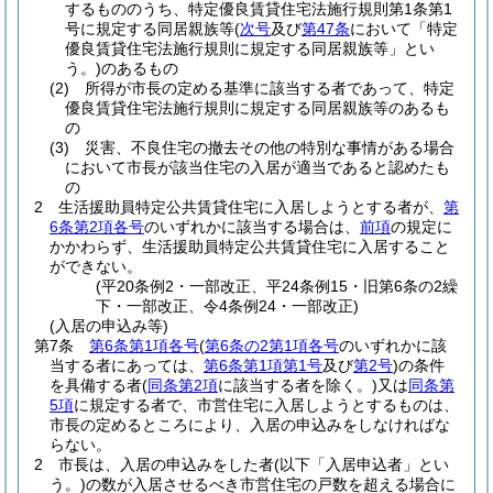
するもののうち、特定優良賃貸住宅法施行規則第1条第1
号に規定する同居親族等
(
次号
及び
第47条
において「特定
優良賃貸住宅法施行規則に規定する同居親族等」とい
う。)
のあるもの
(2)
所得が市長の定める基準に該当する者であって、特定
優良賃貸住宅法施行規則に規定する同居親族等のあるも
の
(3)
災害、不良住宅の撤去その他の特別な事情がある場合
において市長が該当住宅の入居が適当であると認めたも
の
2
生活援助員特定公共賃貸住宅に入居しようとする者が、
第
6条第2項各号
のいずれかに該当する場合は、
前項
の規定に
かかわらず、生活援助員特定公共賃貸住宅に入居すること
ができない。
(平20条例2・一部改正、平24条例15・旧第6条の2繰
下・一部改正、令4条例24・一部改正)
(入居の申込み等)
第7条
第6条第1項各号
(
第6条の2第1項各号
のいずれかに該
当する者にあっては、
第6条第1項第1号
及び
第2号
)
の条件
を具備する者
(
同条第2項
に該当する者を除く。)
又は
同条第
5項
に規定する者で、市営住宅に入居しようとするものは、
市長の定めるところにより、入居の申込みをしなければな
らない。
2
市長は、入居の申込みをした者
(以下「入居申込者」とい
う。)
の数が入居させるべき市営住宅の戸数を超える場合に