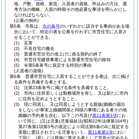
地、戸数、規格、家賃、入居者の資格、申込みの方法、選
考方法の概略、入居の時期その他必要な事項を明らかにし
なければならない。
(公募の例外)
第5条
市長は、
次の各号
のいずれかに該当する事由がある場
合において、特定の者を公募を行わずに市営住宅に入居さ
せることができる。
(1)
災害
(2)
不良住宅の撤去
(3)
普通市営住宅の借上げに係る契約の終了
(4)
市営住宅建替事業による普通市営住宅の除却
(5)
令第5条各号に規定する特別の事由
(入居者の資格)
第6条
普通市営住宅に入居することができる者は、次に掲げ
る条件を具備する者とする。
(1)
法第23条各号に掲げる条件を具備すること。
(2)
市内に住所若しくは勤務場所を有し、又は新たに市内
に住所を定めようとすること。
(3)
現に同居し、又は同居しようとする親族
(婚姻の届出
をしないが事実上婚姻関係と同様の事情にある者その他
婚姻の予約者を含む。以下この号及び
第11条第1項
にお
いて同じ。)
又は児童
(児童福祉法
(昭和22年法律第164号)
第27条第1項第3号の規定により同法第6条の4に規定する
里親に委託されている児童をいう。
第11条第1項
におい
て同じ。)
若しくは親族に準ずる者として市長が定めるも