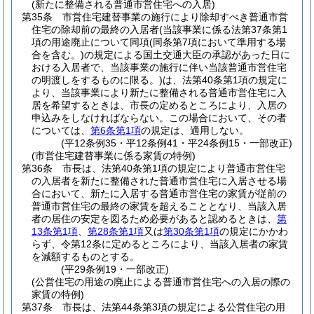
(新たに整備される普通市営住宅への入居)
第35条
市営住宅建替事業の施行により除却すべき普通市営
住宅の除却前の最終の入居者
(当該事業に係る法第37条第1
項の用途廃止について同項
(同条第7項において準用する場
合を含む。)
の規定による国土交通大臣の承認があった日に
おける入居者で、当該事業の施行に伴い当該普通市営住宅
の明渡しをするものに限る。)
は、法第40条第1項の規定に
より、当該事業により新たに整備される普通市営住宅に入
居を希望するときは、市長の定めるところにより、入居の
申込みをしなければならない。
この場合において、その者
については、
第6条第1項
の規定は、適用しない。
(平12条例35・平12条例41・平24条例15・一部改正)
(市営住宅建替事業に係る家賃の特例)
第36条
市長は、法第40条第1項の規定により普通市営住宅
の入居者を新たに整備された普通市営住宅に入居させる場
合において、新たに入居する普通市営住宅の家賃が従前の
普通市営住宅の最終の家賃を超えることとなり、当該入居
者の居住の安定を図るため必要があると認めるときは、
第
13条第1項
、
第28条第1項
又は
第30条第1項
の規定にかかわ
らず、令第12条に定めるところにより、当該入居者の家賃
を減額するものとする。
(平29条例19・一部改正)
(公営住宅の用途の廃止による普通市営住宅への入居の際の
家賃の特例)
第37条
市長は、法第44条第3項の規定による公営住宅の用