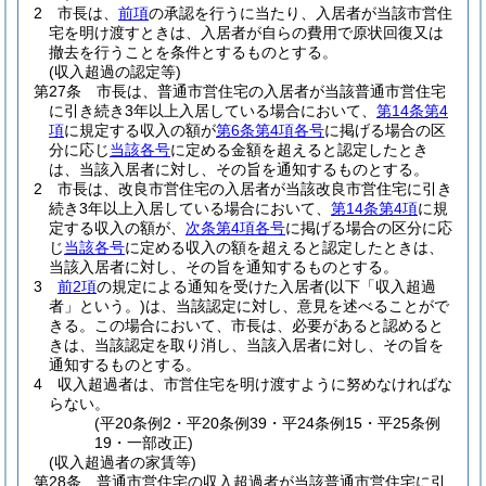
2
市長は、
前項
の承認を行うに当たり、入居者が当該市営住
宅を明け渡すときは、入居者が自らの費用で原状回復又は
撤去を行うことを条件とするものとする。
(収入超過の認定等)
第27条
市長は、普通市営住宅の入居者が当該普通市営住宅
に引き続き3年以上入居している場合において、
第14条第4
項
に規定する収入の額が
第6条第4項各号
に掲げる場合の区
分に応じ
当該各号
に定める金額を超えると認定したとき
は、当該入居者に対し、その旨を通知するものとする。
2
市長は、改良市営住宅の入居者が当該改良市営住宅に引き
続き3年以上入居している場合において、
第14条第4項
に規
定する収入の額が、
次条第4項各号
に掲げる場合の区分に応
じ
当該各号
に定める収入の額を超えると認定したときは、
当該入居者に対し、その旨を通知するものとする。
3
前2項
の規定による通知を受けた入居者
(以下「収入超過
者」という。)
は、当該認定に対し、意見を述べることがで
きる。
この場合において、市長は、必要があると認めると
きは、当該認定を取り消し、当該入居者に対し、その旨を
通知するものとする。
4
収入超過者は、市営住宅を明け渡すように努めなければな
らない。
(平20条例2・平20条例39・平24条例15・平25条例
19・一部改正)
(収入超過者の家賃等)
第28条
普通市営住宅の収入超過者が当該普通市営住宅に引