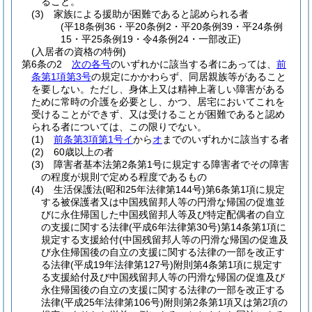
ること。
(3)
家族による援助が困難であると認められる者
(平18条例36・平20条例2・平20条例39・平24条例
15・平25条例19・令4条例24・一部改正)
(入居者の資格の特例)
第6条の2
次の各号
のいずれかに該当する者にあっては、
前
条第1項第3号
の規定にかかわらず、同居親族等があること
を要しない。
ただし、身体上又は精神上著しい障害がある
ために常時の介護を必要とし、かつ、居宅においてこれを
受けることができず、又は受けることが困難であると認め
られる者については、この限りでない。
(1)
前条第3項第1号イ
から
オ
までのいずれかに該当する者
(2)
60歳以上の者
(3)
障害者基本法第2条第1号に規定する障害者でその障害
の程度が規則で定める程度であるもの
(4)
生活保護法
(昭和25年法律第144号)
第6条第1項に規定
する被保護者又は中国残留邦人等の円滑な帰国の促進並
びに永住帰国した中国残留邦人等及び特定配偶者の自立
の支援に関する法律
(平成6年法律第30号)
第14条第1項に
規定する支援給付
(中国残留邦人等の円滑な帰国の促進及
び永住帰国後の自立の支援に関する法律の一部を改正す
る法律
(平成19年法律第127号)
附則第4条第1項に規定す
る支援給付及び中国残留邦人等の円滑な帰国の促進及び
永住帰国後の自立の支援に関する法律の一部を改正する
法律
(平成25年法律第106号)
附則第2条第1項又は第2項の