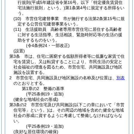
行規則
(平成5年建設省令第16号。以下「特定優良賃貸住
宅法施行規則」という。)
第1条第4号に規定する所得をい
う。
(10)
市営住宅建替事業 市が施行する法第2条第15号に規
定する公営住宅建替事業をいう。
(11)
生活援助員 高齢者専用市営住宅に居住する高齢者
に対する生活指導、生活相談、緊急時対応等の生活の援
助をするものをいう。
(令4条例24・一部改正)
(設置)
第3条
市は、住宅に困窮する低額所得者等に低廉な家賃で住
宅を賃貸し、又は転貸することにより、市民生活の安定と
社会福祉の増進を図るため、市営住宅、共同施設及び地区
施設を設置する。
2
市営住宅、共同施設及び地区施設の名称及び位置は、
別表
のとおりとする。
第1章の2
整備の基準
(平25条例19・追加)
(健全な地域社会の形成)
第3条の2
市営住宅及び共同施設
(以下この章において「市営
住宅等」という。)
は、その周辺の地域を含めた健全な地域
社会の形成に資するように考慮して整備しなければならな
い。
(平25条例19・追加)
(良好な居住環境の確保)