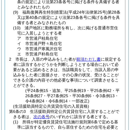
条の規定により法第23条各号に掲げる条件を具備する者
とみなされたもの
(9)
福島復興再生特別措置法
(平成24年法律第25号)
第28条
又は第40条の規定により法第23条各号に掲げる条件を具
備する者とみなされたもの
(10)
浦戸地区に勤務場所を有し、次に掲げる普通市営住
宅に入居しようとする者
ア
市営浦戸桂島住宅
イ
市営浦戸野々島住宅
ウ
市営浦戸寒風沢住宅
エ
市営浦戸朴島住宅
2
市長は、入居の申込みをした者が
前項ただし書
に規定する
者に該当するかどうかを判断しようとする場合において必
要があると認めるときは、当該職員をして、当該入居の申
込みをした者に面接させ、その心身の状況、受けることが
できる介護の内容その他必要な事項について調査させるこ
とができる。
(平24条例15・追加、平25条例19・平25条例42・平
26条例27・平27条例25・平30条例6・令3条例13・
令4条例24・令6条例14・一部改正)
(生活援助員特定公共賃貸住宅の入居資格)
第6条の3
生活援助員特定公共賃貸住宅に入居することがで
きる者は、
次の各号
のいずれかに該当する者とする。
(1)
所得が特定優良賃貸住宅法施行規則第6条で定める基
準に該当するもので、自ら居住するための住宅を必要と