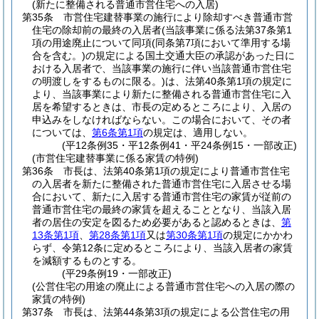
(新たに整備される普通市営住宅への入居)
第35条
市営住宅建替事業の施行により除却すべき普通市営
住宅の除却前の最終の入居者
(当該事業に係る法第37条第1
項の用途廃止について同項
(同条第7項において準用する場
合を含む。)
の規定による国土交通大臣の承認があった日に
おける入居者で、当該事業の施行に伴い当該普通市営住宅
の明渡しをするものに限る。)
は、法第40条第1項の規定に
より、当該事業により新たに整備される普通市営住宅に入
居を希望するときは、市長の定めるところにより、入居の
申込みをしなければならない。
この場合において、その者
については、
第6条第1項
の規定は、適用しない。
(平12条例35・平12条例41・平24条例15・一部改正)
(市営住宅建替事業に係る家賃の特例)
第36条
市長は、法第40条第1項の規定により普通市営住宅
の入居者を新たに整備された普通市営住宅に入居させる場
合において、新たに入居する普通市営住宅の家賃が従前の
普通市営住宅の最終の家賃を超えることとなり、当該入居
者の居住の安定を図るため必要があると認めるときは、
第
13条第1項
、
第28条第1項
又は
第30条第1項
の規定にかかわ
らず、令第12条に定めるところにより、当該入居者の家賃
を減額するものとする。
(平29条例19・一部改正)
(公営住宅の用途の廃止による普通市営住宅への入居の際の
家賃の特例)
第37条
市長は、法第44条第3項の規定による公営住宅の用