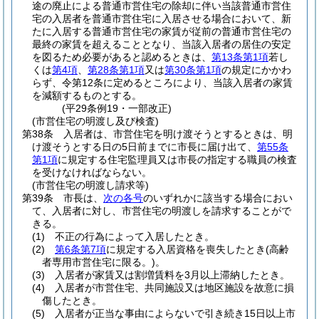
途の廃止による普通市営住宅の除却に伴い当該普通市営住
宅の入居者を普通市営住宅に入居させる場合において、新
たに入居する普通市営住宅の家賃が従前の普通市営住宅の
最終の家賃を超えることとなり、当該入居者の居住の安定
を図るため必要があると認めるときは、
第13条第1項
若し
くは
第4項
、
第28条第1項
又は
第30条第1項
の規定にかかわ
らず、令第12条に定めるところにより、当該入居者の家賃
を減額するものとする。
(平29条例19・一部改正)
(市営住宅の明渡し及び検査)
第38条
入居者は、市営住宅を明け渡そうとするときは、明
け渡そうとする日の5日前までに市長に届け出て、
第55条
第1項
に規定する住宅監理員又は市長の指定する職員の検査
を受けなければならない。
(市営住宅の明渡し請求等)
第39条
市長は、
次の各号
のいずれかに該当する場合におい
て、入居者に対し、市営住宅の明渡しを請求することがで
きる。
(1)
不正の行為によって入居したとき。
(2)
第6条第7項
に規定する入居資格を喪失したとき
(高齢
者専用市営住宅に限る。)
。
(3)
入居者が家賃又は割増賃料を3月以上滞納したとき。
(4)
入居者が市営住宅、共同施設又は地区施設を故意に損
傷したとき。
(5)
入居者が正当な事由によらないで引き続き15日以上市