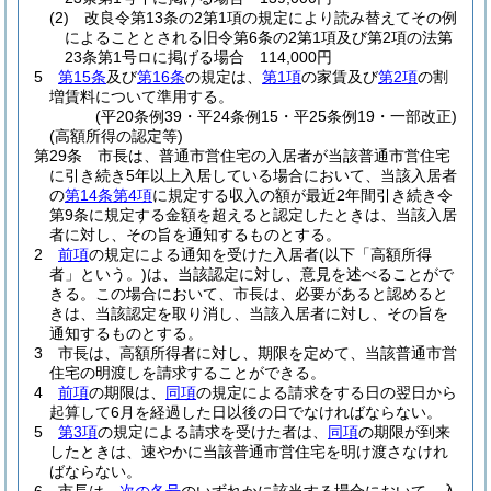
(2)
改良令第13条の2第1項の規定により読み替えてその例
によることとされる旧令第6条の2第1項及び第2項の法第
23条第1号ロに掲げる場合 114,000円
5
第15条
及び
第16条
の規定は、
第1項
の家賃及び
第2項
の割
増賃料について準用する。
(平20条例39・平24条例15・平25条例19・一部改正)
(高額所得の認定等)
第29条
市長は、普通市営住宅の入居者が当該普通市営住宅
に引き続き5年以上入居している場合において、当該入居者
の
第14条第4項
に規定する収入の額が最近2年間引き続き令
第9条に規定する金額を超えると認定したときは、当該入居
者に対し、その旨を通知するものとする。
2
前項
の規定による通知を受けた入居者
(以下「高額所得
者」という。)
は、当該認定に対し、意見を述べることがで
きる。
この場合において、市長は、必要があると認めると
きは、当該認定を取り消し、当該入居者に対し、その旨を
通知するものとする。
3
市長は、高額所得者に対し、期限を定めて、当該普通市営
住宅の明渡しを請求することができる。
4
前項
の期限は、
同項
の規定による請求をする日の翌日から
起算して6月を経過した日以後の日でなければならない。
5
第3項
の規定による請求を受けた者は、
同項
の期限が到来
したときは、速やかに当該普通市営住宅を明け渡さなけれ
ばならない。