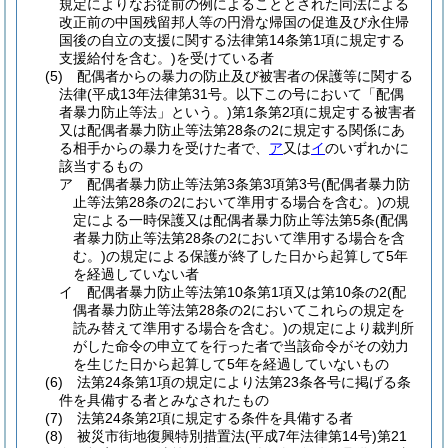
規定によりなお従前の例によることとされた同法による
改正前の中国残留邦人等の円滑な帰国の促進及び永住帰
国後の自立の支援に関する法律第14条第1項に規定する
支援給付を含む。)
を受けている者
(5)
配偶者からの暴力の防止及び被害者の保護等に関する
法律
(平成13年法律第31号。以下この号において「配偶
者暴力防止等法」という。)
第1条第2項に規定する被害者
又は配偶者暴力防止等法第28条の2に規定する関係にあ
る相手からの暴力を受けた者で、
ア
又は
イ
のいずれかに
該当するもの
ア
配偶者暴力防止等法第3条第3項第3号
(配偶者暴力防
止等法第28条の2において準用する場合を含む。)
の規
定による一時保護又は配偶者暴力防止等法第5条
(配偶
者暴力防止等法第28条の2において準用する場合を含
む。)
の規定による保護が終了した日から起算して5年
を経過していない者
イ
配偶者暴力防止等法第10条第1項又は第10条の2
(配
偶者暴力防止等法第28条の2においてこれらの規定を
読み替えて準用する場合を含む。)
の規定により裁判所
がした命令の申立てを行った者で当該命令がその効力
を生じた日から起算して5年を経過していないもの
(6)
法第24条第1項の規定により法第23条各号に掲げる条
件を具備する者とみなされたもの
(7)
法第24条第2項に規定する条件を具備する者
(8)
被災市街地復興特別措置法
(平成7年法律第14号)
第21