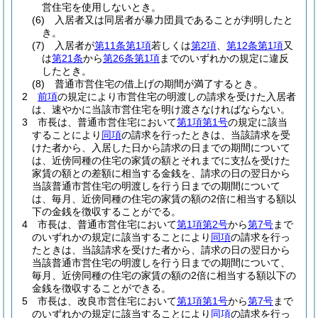
営住宅を使用しないとき。
(6)
入居者又は同居者が暴力団員であることが判明したと
き。
(7)
入居者が
第11条第1項
若しくは
第2項
、
第12条第1項
又
は
第21条
から
第26条第1項
までのいずれかの規定に違反
したとき。
(8)
普通市営住宅の借上げの期間が満了するとき。
2
前項
の規定により市営住宅の明渡しの請求を受けた入居者
は、速やかに当該市営住宅を明け渡さなければならない。
3
市長は、普通市営住宅において
第1項第1号
の規定に該当
することにより
同項
の請求を行ったときは、当該請求を受
けた者から、入居した日から請求の日までの期間について
は、近傍同種の住宅の家賃の額とそれまでに支払を受けた
家賃の額との差額に相当する金銭を、請求の日の翌日から
当該普通市営住宅の明渡しを行う日までの期間について
は、毎月、近傍同種の住宅の家賃の額の2倍に相当する額以
下の金銭を徴収することがでる。
4
市長は、普通市営住宅において
第1項第2号
から
第7号
まで
のいずれかの規定に該当することにより
同項
の請求を行っ
たときは、当該請求を受けた者から、請求の日の翌日から
当該普通市営住宅の明渡しを行う日までの期間について、
毎月、近傍同種の住宅の家賃の額の2倍に相当する額以下の
金銭を徴収することができる。
5
市長は、改良市営住宅において
第1項第1号
から
第7号
まで
のいずれかの規定に該当することにより
同項
の請求を行っ