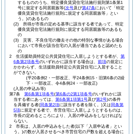
するもののうち、特定優良賃貸住宅法施行規則第1条第1
号に規定する同居親族等
(
次号
及び
第47条
において「特定
優良賃貸住宅法施行規則に規定する同居親族等」とい
う。)
のあるもの
(2)
所得が市長の定める基準に該当する者であって、特定
優良賃貸住宅法施行規則に規定する同居親族等のあるも
の
(3)
災害、不良住宅の撤去その他の特別な事情がある場合
において市長が該当住宅の入居が適当であると認めたも
の
2
生活援助員特定公共賃貸住宅に入居しようとする者が、
第
6条第2項各号
のいずれかに該当する場合は、
前項
の規定に
かかわらず、生活援助員特定公共賃貸住宅に入居すること
ができない。
(平20条例2・一部改正、平24条例15・旧第6条の2繰
下・一部改正、令4条例24・一部改正)
(入居の申込み等)
第7条
第6条第1項各号
(
第6条の2第1項各号
のいずれかに該
当する者にあっては、
第6条第1項第1号
及び
第2号
)
の条件
を具備する者
(
同条第2項
に該当する者を除く。)
又は
同条第
5項
に規定する者で、市営住宅に入居しようとするものは、
市長の定めるところにより、入居の申込みをしなければな
らない。
2
市長は、入居の申込みをした者
(以下「入居申込者」とい
う。)
の数が入居させるべき市営住宅の戸数を超える場合に