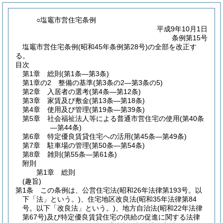
○塩竈市営住宅条例
平成9年10月1日
条例第15号
塩竈市営住宅条例(昭和45年条例第28号)の全部を改正す
る。
目次
第1章
総則
(第1条―第3条)
第1章の2
整備の基準
(第3条の2―第3条の5)
第2章
入居者の選考
(第4条―第12条)
第3章
家賃及び敷金
(第13条―第18条)
第4章
使用及び管理
(第19条―第39条)
第5章
社会福祉法人等による普通市営住宅の使用
(第40条
―第44条)
第6章
特定優良賃貸住宅への活用
(第45条―第49条)
第7章
駐車場の管理
(第50条―第54条)
第8章
雑則
(第55条―第61条)
附則
第1章
総則
(趣旨)
第1条
この条例は、公営住宅法
(昭和26年法律第193号。以
下「法」という。)
、住宅地区改良法
(昭和35年法律第84
号。以下「改良法」という。)
、地方自治法
(昭和22年法律
第67号)
及び特定優良賃貸住宅の供給の促進に関する法律