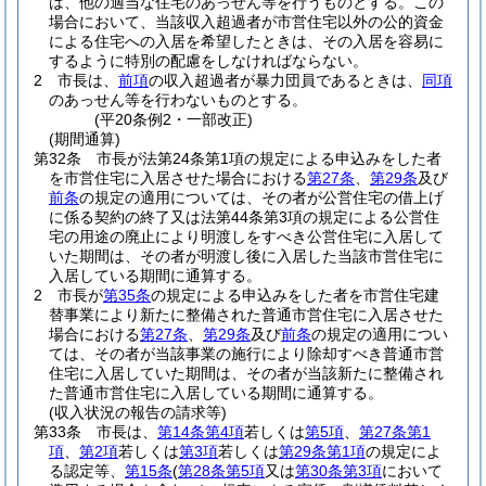
は、他の適当な住宅のあっせん等を行うものとする。
この
場合において、当該収入超過者が市営住宅以外の公的資金
による住宅への入居を希望したときは、その入居を容易に
するように特別の配慮をしなければならない。
2
市長は、
前項
の収入超過者が暴力団員であるときは、
同項
のあっせん等を行わないものとする。
(平20条例2・一部改正)
(期間通算)
第32条
市長が法第24条第1項の規定による申込みをした者
を市営住宅に入居させた場合における
第27条
、
第29条
及び
前条
の規定の適用については、その者が公営住宅の借上げ
に係る契約の終了又は法第44条第3項の規定による公営住
宅の用途の廃止により明渡しをすべき公営住宅に入居して
いた期間は、その者が明渡し後に入居した当該市営住宅に
入居している期間に通算する。
2
市長が
第35条
の規定による申込みをした者を市営住宅建
替事業により新たに整備された普通市営住宅に入居させた
場合における
第27条
、
第29条
及び
前条
の規定の適用につい
ては、その者が当該事業の施行により除却すべき普通市営
住宅に入居していた期間は、その者が当該新たに整備され
た普通市営住宅に入居している期間に通算する。
(収入状況の報告の請求等)
第33条
市長は、
第14条第4項
若しくは
第5項
、
第27条第1
項
、
第2項
若しくは
第3項
若しくは
第29条第1項
の規定によ
る認定等、
第15条
(
第28条第5項
又は
第30条第3項
において