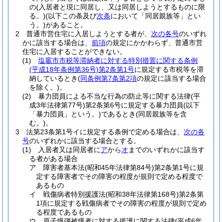
の
(入居者と現に同居し、又は同居しようとするものに限
る。)
(以下この条及び
次条
において「同居親族等」とい
う。)
があること。
2
普通市営住宅に入居しようとする者が、
次の各号
のいずれ
かに該当する場合は、
前項
の規定にかかわらず、普通市営
住宅に入居することができない。
(1)
塩竈市市税等滞納者に対する特別措置に関する条例
(平成18年条例第36号)
第2条第1号
に規定する市税等を滞
納しているとき
(
同条例第7条第2項
の規定に該当する場合
を除く。)
。
(2)
暴力団員による不当な行為の防止等に関する法律
(平
成3年法律第77号)
第2条第6号に規定する暴力団員
(以下
「暴力団員」という。)
であるとき
(同居親族等を含
む。)
。
3
法第23条第1号イに規定する条例で定める場合は、
次の各
号
のいずれかに該当する場合とする。
(1)
入居者又は同居者に
ア
から
オ
までのいずれかに該当す
る者がある場合
ア
障害者基本法
(昭和45年法律第84号)
第2条第1号に規
定する障害者でその障害の程度が規則で定める程度で
あるもの
イ
戦傷病者特別援護法
(昭和38年法律第168号)
第2条第
1項に規定する戦傷病者でその障害の程度が規則で定め
る程度であるもの
ウ
原子爆弾被爆者に対する援護に関する法律
(平成6年