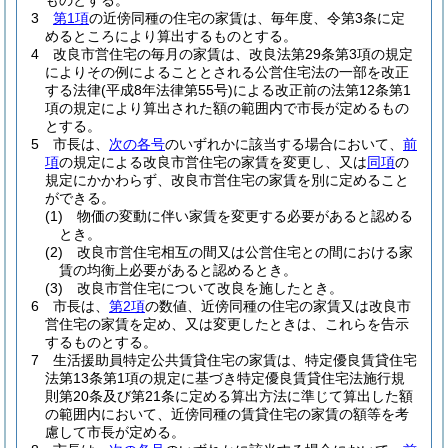
ものとする。
3
第1項
の近傍同種の住宅の家賃は、毎年度、令第3条に定
めるところにより算出するものとする。
4
改良市営住宅の毎月の家賃は、改良法第29条第3項の規定
によりその例によることとされる公営住宅法の一部を改正
する法律
(平成8年法律第55号)
による改正前の法第12条第1
項の規定により算出された額の範囲内で市長が定めるもの
とする。
5
市長は、
次の各号
のいずれかに該当する場合において、
前
項
の規定による改良市営住宅の家賃を変更し、又は
同項
の
規定にかかわらず、改良市営住宅の家賃を別に定めること
ができる。
(1)
物価の変動に伴い家賃を変更する必要があると認める
とき。
(2)
改良市営住宅相互の間又は公営住宅との間における家
賃の均衡上必要があると認めるとき。
(3)
改良市営住宅について改良を施したとき。
6
市長は、
第2項
の数値、近傍同種の住宅の家賃又は改良市
営住宅の家賃を定め、又は変更したときは、これらを告示
するものとする。
7
生活援助員特定公共賃貸住宅の家賃は、特定優良賃貸住宅
法第13条第1項の規定に基づき特定優良賃貸住宅法施行規
則第20条及び第21条に定める算出方法に準じて算出した額
の範囲内において、近傍同種の賃貸住宅の家賃の額等を考
慮して市長が定める。