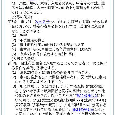
地、戸数、規格、家賃、入居者の資格、申込みの方法、選
考方法の概略、入居の時期その他必要な事項を明らかにし
なければならない。
(公募の例外)
第5条
市長は、
次の各号
のいずれかに該当する事由がある場
合において、特定の者を公募を行わずに市営住宅に入居さ
せることができる。
(1)
災害
(2)
不良住宅の撤去
(3)
普通市営住宅の借上げに係る契約の終了
(4)
市営住宅建替事業による普通市営住宅の除却
(5)
令第5条各号に規定する特別の事由
(入居者の資格)
第6条
普通市営住宅に入居することができる者は、次に掲げ
る条件を具備する者とする。
(1)
法第23条各号に掲げる条件を具備すること。
(2)
市内に住所若しくは勤務場所を有し、又は新たに市内
に住所を定めようとすること。
(3)
現に同居し、又は同居しようとする親族
(婚姻の届出
をしないが事実上婚姻関係と同様の事情にある者その他
婚姻の予約者を含む。以下この号及び
第11条第1項
にお
いて同じ。)
又は児童
(児童福祉法
(昭和22年法律第164号)
第27条第1項第3号の規定により同法第6条の4に規定する
里親に委託されている児童をいう。
第11条第1項
におい
て同じ。)
若しくは親族に準ずる者として市長が定めるも