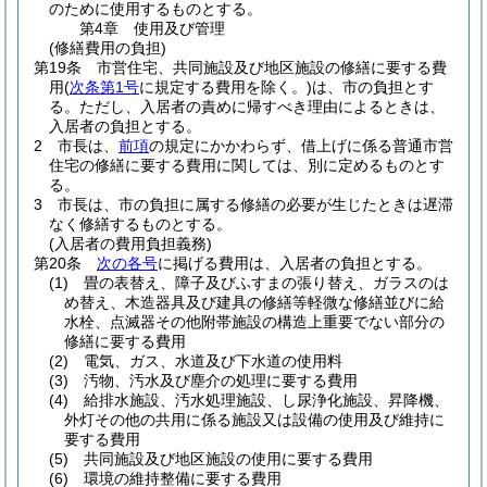
のために使用するものとする。
第4章
使用及び管理
(修繕費用の負担)
第19条
市営住宅、共同施設及び地区施設の修繕に要する費
用
(
次条第1号
に規定する費用を除く。)
は、市の負担とす
る。
ただし、入居者の責めに帰すべき理由によるときは、
入居者の負担とする。
2
市長は、
前項
の規定にかかわらず、借上げに係る普通市営
住宅の修繕に要する費用に関しては、別に定めるものとす
る。
3
市長は、市の負担に属する修繕の必要が生じたときは遅滞
なく修繕するものとする。
(入居者の費用負担義務)
第20条
次の各号
に掲げる費用は、入居者の負担とする。
(1)
畳の表替え、障子及びふすまの張り替え、ガラスのは
め替え、木造器具及び建具の修繕等軽微な修繕並びに給
水栓、点滅器その他附帯施設の構造上重要でない部分の
修繕に要する費用
(2)
電気、ガス、水道及び下水道の使用料
(3)
汚物、汚水及び塵介の処理に要する費用
(4)
給排水施設、汚水処理施設、し尿浄化施設、昇降機、
外灯その他の共用に係る施設又は設備の使用及び維持に
要する費用
(5)
共同施設及び地区施設の使用に要する費用
(6)
環境の維持整備に要する費用