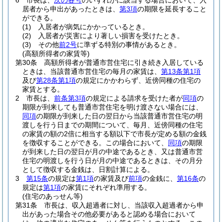
6
市長は、
次の各号
のいずれかに該当する場合において、入
居者から申出があったときは、
第3項
の期限を延長すること
ができる。
(1)
入居者が病気にかかっているとき。
(2)
入居者が災害により著しい損害を受けたとき。
(3)
その他
前2号
に準ずる特別の事情があるとき。
(高額所得者の家賃等)
第30条
高額所得者が普通市営住宅に引き続き入居している
ときは、当該普通市営住宅の毎月の家賃は、
第13条第1項
及び
第28条第1項
の規定にかかわらず、近傍同種の住宅の
家賃とする。
2
市長は、
前条第3項
の規定による請求を受けた者が
同項
の
期限が到来しても普通市営住宅を明け渡さない場合には、
同項
の期限が到来した日の翌日から当該普通市営住宅の明
渡しを行う日までの期間について、毎月、近傍同種の住宅
の家賃の額の2倍に相当する額以下で市長が定める額の金銭
を徴収することができる。
この場合において、
同項
の期限
が到来した日の翌日が月の中途であるとき、又は普通市営
住宅の明渡しを行う日が月の中途であるときは、その月分
として徴収する金銭は、日割計算による。
3
第15条
の規定は
第1項
の家賃及び
前項
の金銭に、
第16条
の
規定は
第1項
の家賃にそれぞれ準用する。
(住宅のあっせん等)
第31条
市長は、収入超過者に対し、当該収入超過者から申
出があった場合その他必要があると認める場合において