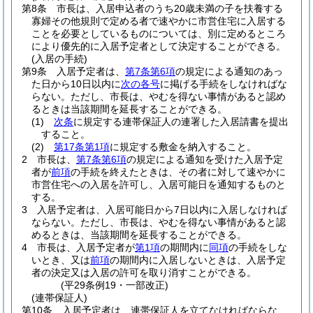
第8条
市長は、入居申込者のうち20歳未満の子を扶養する
寡婦その他規則で定める者で速やかに市営住宅に入居する
ことを必要としているものについては、別に定めるところ
により優先的に入居予定者として決定することができる。
(入居の手続)
第9条
入居予定者は、
第7条第6項
の規定による通知のあっ
た日から10日以内に
次の各号
に掲げる手続をしなければな
らない。
ただし、市長は、やむを得ない事情があると認め
るときは当該期間を延長することができる。
(1)
次条
に規定する連帯保証人の連署した入居請書を提出
すること。
(2)
第17条第1項
に規定する敷金を納入すること。
2
市長は、
第7条第6項
の規定による通知を受けた入居予定
者が
前項
の手続を終えたときは、その者に対して速やかに
市営住宅への入居を許可し、入居可能日を通知するものと
する。
3
入居予定者は、入居可能日から7日以内に入居しなければ
ならない。
ただし、市長は、やむを得ない事情があると認
めるときは、当該期間を延長することができる。
4
市長は、入居予定者が
第1項
の期間内に
同項
の手続をしな
いとき、又は
前項
の期間内に入居しないときは、入居予定
者の決定又は入居の許可を取り消すことができる。
(平29条例19・一部改正)
(連帯保証人)
第10条
入居予定者は、連帯保証人を立てなければならな