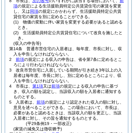
8
市長は、
次の各号
のいずれかに該当する場合において、
前
項
の規定による生活援助員特定公共賃貸住宅の家賃を変更
し、又は
同項
の規定にかかわらず、生活援助員特定公共賃
貸住宅の家賃を別に定めることができる。
(1)
物価の変動に伴い家賃を変更する必要があると認める
とき。
(2)
生活援助員特定公共賃貸住宅について改良を施したと
き。
(収入の申告等)
第14条
普通市営住宅の入居者は、毎年度、市長に対し、収
入を申告しなければならない。
2
前項
の規定による収入の申告は、省令第7条に定めるとこ
ろにより行わなければならない。
3
改良市営住宅に入居している期間が引き続き3年以上の入
居者は毎年度、市長に対し、別に定めるところにより、収
入を申告しなければならない。
4
市長は、
第1項
又は
前項
の規定による収入の申告に基づ
き、収入の額を認定し、当該収入の額を入居者に通知する
ものとする。
5
入居者は、
前項
の規定により認定された収入の額に対し、
意見を述べることができる。
この場合において、市長は、
必要があると認めるときは、当該収入の額を更正し、当該
入居者に対し、その旨を通知するものとする。
(平29条例19・一部改正)
(家賃の減免又は徴収猶予)