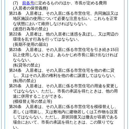
(7)
前各号
に定めるもののほか、市長が定める費用
(入居者の保管義務)
第21条
入居者は、その入居に係る市営住宅、共同施設又は
地区施設の使用について必要な注意を払い、これらを正常
な状態において維持しなければならない。
(迷惑行為等の禁止)
第22条
入居者は、他の入居者に迷惑を及ぼし、又は周辺の
環境を乱す行為を行ってはならない。
(長期不使用の届出)
第23条
入居者は、その入居に係る市営住宅を引き続き15日
以上使用しないときは、あらかじめ市長に届け出なければ
ならない。
(転貸等の禁止)
第24条
入居者は、その入居に係る市営住宅を他の者に貸
し、又はその入居の権利を他の者に譲渡してはならない。
(転用の禁止)
第25条
入居者は、その入居に係る市営住宅の用途を変更し
てはならない。
ただし、市長の承認を得たときは、他の用
途に併用することができる。
(模様替え等の禁止等)
第26条
入居者は、その入居に係る市営住宅を模様替えし、
若しくは増築し、又は敷地内に建物若しくは工作物を設置
してはならない。
ただし、原状回復又は撤去が容易である
場合において、市長の承認を得たときは、この限りでな
い。