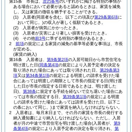
第15条
市長は、
次の各号
のいずれかに掲げる特別の事情が
ある場合において必要があると認めるときは、家賃を減免
し、又は家賃の徴収を猶予することができる。
(1)
入居者
(同居者を含む。以下この項及び
第29条第6項
に
おいて同じ。)
の収入が著しく低額であるとき。
(2)
入居者が病気にかかったとき。
(3)
入居者が災害により著しい損害を受けたとき。
(4)
その他
前3号
に準ずる特別の事情があるとき。
2
前項
の規定による家賃の減免の基準等必要な事項は、市長
が定める。
(家賃の納入)
第16条
入居者は、
第9条第2項
の入居可能日から市営住宅を
明け渡した日
(
同条第4項
の規定により入居予定者の決定を
取り消された場合にあっては取り消された日、
第29条第3
項
又は
第34条第1項
の規定による明渡しの請求を受けた場
合にあっては明渡しの期限として市長の指定する日
(明け渡
した日が市長の指定する日前であるときは、明け渡した
日)
、
第38条
に規定する手続を経ないで立ち退いた場合にあ
っては市長の指定する日、
第39条第1項
の規定による明渡
しの請求を受けた場合にあっては請求を受けた日。以下こ
の条において同じ。)
まで家賃を納入しなければならない。
2
入居者は、毎月末日まで、その月の家賃を市長の発行する
納入通知書により納入しなければならない。
ただし、入居
者が月の中途で市営住宅を明け渡した場合
(入居者が、
第9
条第4項
の規定により入居予定者の決定を取り消され、
第