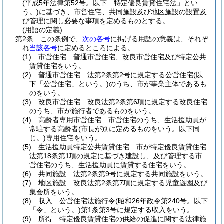
(平成5年法律第52号。以下「特定優良賃貸住宅法」とい
う。)
に基づき、市営住宅、共同施設及び地区施設の設置及
び管理に関し必要な事項を定めるものとする。
(用語の定義)
第2条
この条例で、
次の各号
に掲げる用語の意義は、それぞ
れ
当該各号
に定めるところによる。
(1)
市営住宅 普通市営住宅、改良市営住宅及び特定公共
賃貸住宅をいう。
(2)
普通市営住宅 法第2条第2号に規定する公営住宅
(以
下「公営住宅」という。)
のうち、市が事業主体であるも
のをいう。
(3)
改良市営住宅 改良法第2条第6項に規定する改良住宅
のうち、市が施行者であるものをいう。
(4)
高齢者専用市営住宅 市営住宅のうち、生活援助員が
常駐する高齢者
(市長が別に定めるものをいう。以下同
じ。)
専用住宅をいう。
(5)
生活援助員特定公共賃貸住宅 市が特定優良賃貸住宅
法第18条第1項の規定に基づき建設し、及び管理する市
営住宅のうち、生活援助員に賃貸する住宅をいう。
(6)
共同施設 法第2条第9号に規定する共同施設をいう。
(7)
地区施設 改良法第2条第7項に規定する児童遊園及び
集会所をいう。
(8)
収入 公営住宅法施行令
(昭和26年政令第240号。以下
「令」という。)
第1条第3号に規定する収入をいう。
(9)
所得 特定優良賃貸住宅の供給の促進に関する法律施