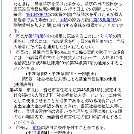
たときは、当該請求を受けた者から、請求の日の翌日から
当該改良市営住宅の明渡しを行う日までの期間について、
毎月、
第13条第4項
の家賃の額
(当該請求を受けた者が収入
超過者である場合には、
同項
の家賃の額に
第28条第2項
の
割増賃料を加えた額)
に相当する金銭を徴収することができ
る。
6
市長が
第1項第8号
の規定に該当することにより
同項
の請
求を行う場合には、当該請求を行う日の6月前までに、当該
入居者にその旨を通知しなければならない。
7
市長は、普通市営住宅の借上げに係る契約が終了する場合
には、当該普通市営住宅の賃貸人に代わって、入居者に借
地借家法
(平成3年法律第90号)
第34条第1項の通知をするこ
とができる。
(平20条例2・平25条例19・一部改正)
第5章
社会福祉法人等による普通市営住宅の使用
(使用許可)
第40条
市長は、普通市営住宅を法第45条第1項に規定する
社会福祉法人等
(以下「社会福祉法人等」という。)
に住宅
として使用させることが必要であると認める場合において
国土交通大臣の承認を得たときは、当該社会福祉法人等に
対し、普通市営住宅の適正かつ合理的な管理に著しい支障
のない範囲内で、当該普通市営住宅の使用の許可をするこ
とができる。
2
市長は、
前項
の許可に条件を付すことができる。
(平12条例41・一部改正)