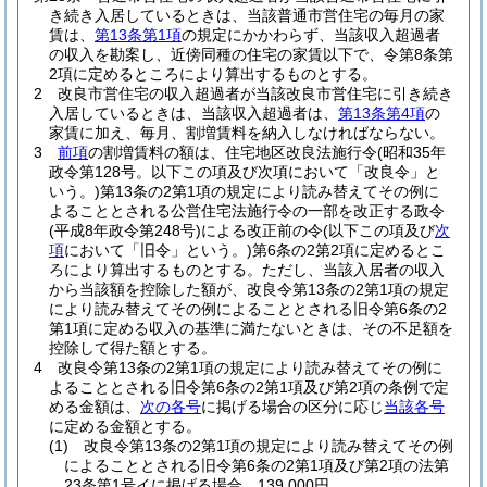
き続き入居しているときは、当該普通市営住宅の毎月の家
賃は、
第13条第1項
の規定にかかわらず、当該収入超過者
の収入を勘案し、近傍同種の住宅の家賃以下で、令第8条第
2項に定めるところにより算出するものとする。
2
改良市営住宅の収入超過者が当該改良市営住宅に引き続き
入居しているときは、当該収入超過者は、
第13条第4項
の
家賃に加え、毎月、割増賃料を納入しなければならない。
3
前項
の割増賃料の額は、住宅地区改良法施行令
(昭和35年
政令第128号。以下この項及び次項において「改良令」と
いう。)
第13条の2第1項の規定により読み替えてその例に
よることとされる公営住宅法施行令の一部を改正する政令
(平成8年政令第248号)
による改正前の令
(以下この項及び
次
項
において「旧令」という。)
第6条の2第2項に定めるとこ
ろにより算出するものとする。
ただし、当該入居者の収入
から当該額を控除した額が、改良令第13条の2第1項の規定
により読み替えてその例によることとされる旧令第6条の2
第1項に定める収入の基準に満たないときは、その不足額を
控除して得た額とする。
4
改良令第13条の2第1項の規定により読み替えてその例に
よることとされる旧令第6条の2第1項及び第2項の条例で定
める金額は、
次の各号
に掲げる場合の区分に応じ
当該各号
に定める金額とする。
(1)
改良令第13条の2第1項の規定により読み替えてその例
によることとされる旧令第6条の2第1項及び第2項の法第
23条第1号イに掲げる場合 139,000円