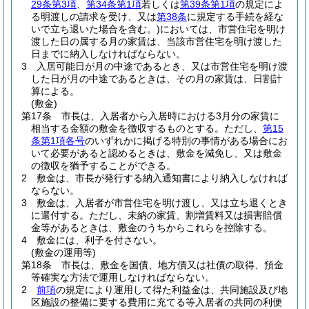
29条第3項
、
第34条第1項
若しくは
第39条第1項
の規定によ
る明渡しの請求を受け、又は
第38条
に規定する手続を経な
いで立ち退いた場合を含む。)
においては、市営住宅を明け
渡した日の属する月の家賃は、当該市営住宅を明け渡した
日までに納入しなければならない。
3
入居可能日が月の中途であるとき、又は市営住宅を明け渡
した日が月の中途であるときは、その月の家賃は、日割計
算による。
(敷金)
第17条
市長は、入居者から入居時における3月分の家賃に
相当する金額の敷金を徴収するものとする。
ただし、
第15
条第1項各号
のいずれかに掲げる特別の事情がある場合にお
いて必要があると認めるときは、敷金を減免し、又は敷金
の徴収を猶予することができる。
2
敷金は、市長が発行する納入通知書により納入しなければ
ならない。
3
敷金は、入居者が市営住宅を明け渡し、又は立ち退くとき
に還付する。
ただし、未納の家賃、割増賃料又は損害賠償
金等があるときは、敷金のうちからこれらを控除する。
4
敷金には、利子を付さない。
(敷金の運用等)
第18条
市長は、敷金を国債、地方債又は社債の取得、預金
等確実な方法で運用しなければならない。
2
前項
の規定により運用して得た利益金は、共同施設及び地
区施設の整備に要する費用に充てる等入居者の共同の利便