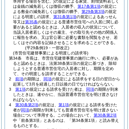
準用する場合を含む。)
の規定による家賃、割増賃料若しく
は金銭の減免若しくは徴収の猶予、
第17条第1項
の規定に
よる敷金の減免若しくは徴収の猶予、
第29条第3項
の規定
による明渡しの請求、
第31条第1項
の規定によるあっせん
等又は
第35条
の規定による普通市営住宅への入居に関し必
要があると認めるときは、入居者の収入の状況について、
当該入居者若しくはその雇主、その取引先その他の関係人
に報告を求め、又は官公署に必要な書類を閲覧をさせ、若
しくはその内容を記録させることを求めることができる。
(平29条例19・一部改正)
(市営住宅建替事業による明渡しの請求等)
第34条
市長は、市営住宅建替事業の施行に伴い、必要があ
ると認めるときは、法第38条第1項の規定に基づき、除却
しようとする普通市営住宅の入居者に対し、期限を定め
て、その明渡しを請求することができる。
2
前項
の期限は、
同項
の規定による請求をする日の翌日から
起算して3月を経過した日以後の日でなければならない。
3
第1項
の規定による請求を受けた者は、
同項
の期限が到来
したときは、速やかに、当該普通市営住宅を明け渡さなけ
ればならない。
4
第30条第2項
の規定は、
第1項
の規定による請求を受けた
者が
同項
の期限が到来しても普通市営住宅を明け渡さない
場合について準用する。
この場合において、
第30条第2項
中「前条第3項」とあるのは、「第34条第1項」と読み替え
るものとする。