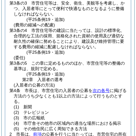
第3条の3
市営住宅等は、安全、衛生、美観等を考慮し、か
つ、入居者等にとって便利で快適なものとなるように整備
しなければならない。
(平25条例19・追加)
(費用の縮減への配慮)
第3条の4
市営住宅等の建設に当たっては、設計の標準化、
合理的な工法の採用、規格化された資材の使用及び適切な
耐久性の確保に努めることにより、建設及び維持管理に要
する費用の縮減に配慮しなければならない。
(平25条例19・追加)
(委任)
第3条の5
この章に定めるもののほか、市営住宅等の整備の
基準は、規則で定める。
(平25条例19・追加)
第2章
入居者の選考
(入居者の公募の方法)
第4条
市長は、市営住宅の入居者の公募を
次の各号
に掲げる
方法のうち少なくとも1以上の方法によって行うものとす
る。
(1)
新聞
(2)
テレビジョン
(3)
市の広報紙
(4)
市庁舎その他市の区域内の適当な場所における掲示
(5)
その他住民に広く周知できる方法
2
市長は、
前項
の公募を行うに当たっては、市営住宅の所在