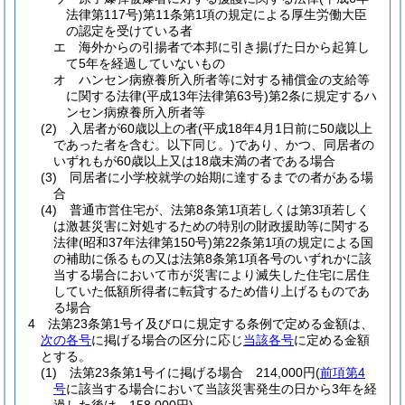
法律第117号)
第11条第1項の規定による厚生労働大臣
の認定を受けている者
エ
海外からの引揚者で本邦に引き揚げた日から起算し
て5年を経過していないもの
オ
ハンセン病療養所入所者等に対する補償金の支給等
に関する法律
(平成13年法律第63号)
第2条に規定するハ
ンセン病療養所入所者等
(2)
入居者が60歳以上の者
(平成18年4月1日前に50歳以上
であった者を含む。以下同じ。)
であり、かつ、同居者の
いずれもが60歳以上又は18歳未満の者である場合
(3)
同居者に小学校就学の始期に達するまでの者がある場
合
(4)
普通市営住宅が、法第8条第1項若しくは第3項若しく
は激甚災害に対処するための特別の財政援助等に関する
法律
(昭和37年法律第150号)
第22条第1項の規定による国
の補助に係るもの又は法第8条第1項各号のいずれかに該
当する場合において市が災害により滅失した住宅に居住
していた低額所得者に転貸するため借り上げるものであ
る場合
4
法第23条第1号イ及びロに規定する条例で定める金額は、
次の各号
に掲げる場合の区分に応じ
当該各号
に定める金額
とする。
(1)
法第23条第1号イに掲げる場合 214,000円
(
前項第4
号
に該当する場合において当該災害発生の日から3年を経