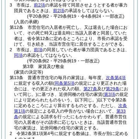
3
市長は、
前2項
の承認を得て同居させようとする者が暴力
団員であるときは、
前2項
の承認をしてはならない。
(平20条例2・平29条例19・令4条例24・一部改正)
(入居の承継)
第12条
市営住宅の入居者が死亡し、又は退去した場合にお
いて、その死亡時又は退去時に当該入居者と同居していた
者は、省令第12条に定めるところにより、市長の承認を受
けて、引き続き、当該市営住宅に居住することができる。
2
市長は、
前項
の同居していた者が暴力団員であるときは、
同項
の承認をしてはならない。
(平20条例2・平29条例19・一部改正)
第3章
家賃及び敷金
(家賃の決定等)
第13条
普通市営住宅の毎月の家賃は、毎年度、
次条第4項
に規定する収入の額
(
同条第5項
の規定により更正された場
合には、その更正された収入の額。
第27条
及び
第29条
にお
いて同じ。)
に基づき、近傍同種の住宅の家賃
(
第3項
の規定
により定められたものをいう。以下同じ。)
以下で令第2条
に定めるところにより算出するものとする。
ただし、
次条
第1項
の規定による収入の申告がない場合において、
第33
条
の規定による請求を行ったにもかかわらず、普通市営住
宅の入居者がその請求に応じないときは、当該普通市営住
宅の家賃は、近傍同種の住宅の家賃とする。
2
令第2条第1項第4号に規定する数値は、市長が別に定める