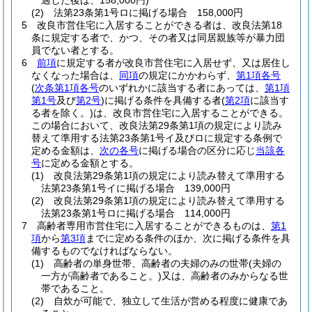
過した後は、158,000円)
(2)
法第23条第1号ロに掲げる場合 158,000円
5
改良市営住宅に入居することができる者は、改良法第18
条に規定する者で、かつ、その者又は同居親族等が暴力団
員でない者とする。
6
前項
に規定する者が改良市営住宅に入居せず、又は居住し
なくなった場合は、
同項
の規定にかかわらず、
第1項各号
(
次条第1項各号
のいずれかに該当する者にあっては、
第1項
第1号
及び
第2号
)
に掲げる条件を具備する者
(
第2項
に該当す
る者を除く。)
は、改良市営住宅に入居することができる。
この場合において、改良法第29条第1項の規定により読み
替えて準用する法第23条第1号イ及びロに規定する条例で
定める金額は、
次の各号
に掲げる場合の区分に応じ
当該各
号
に定める金額とする。
(1)
改良法第29条第1項の規定により読み替えて準用する
法第23条第1号イに掲げる場合 139,000円
(2)
改良法第29条第1項の規定により読み替えて準用する
法第23条第1号ロに掲げる場合 114,000円
7
高齢者専用市営住宅に入居することができるものは、
第1
項
から
第3項
までに定める条件のほか、次に掲げる条件を具
備するものでなければならない。
(1)
高齢者の単身世帯、高齢者の夫婦のみの世帯
(夫婦の
一方が高齢者であること。)
又は、高齢者のみからなる世
帯であること。
(2)
自炊が可能で、独立して生活が営める程度に健康であ