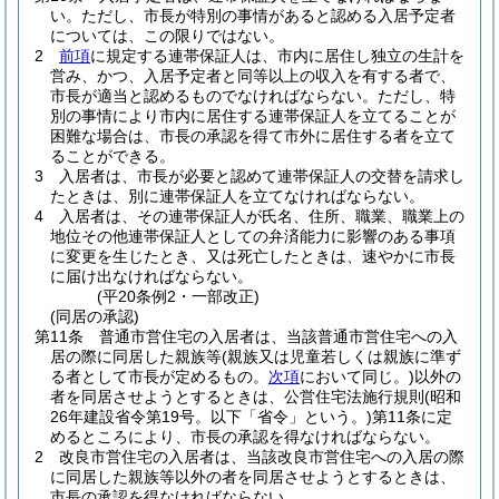
い。
ただし、市長が特別の事情があると認める入居予定者
については、この限りではない。
2
前項
に規定する連帯保証人は、市内に居住し独立の生計を
営み、かつ、入居予定者と同等以上の収入を有する者で、
市長が適当と認めるものでなければならない。
ただし、特
別の事情により市内に居住する連帯保証人を立てることが
困難な場合は、市長の承認を得て市外に居住する者を立て
ることができる。
3
入居者は、市長が必要と認めて連帯保証人の交替を請求し
たときは、別に連帯保証人を立てなければならない。
4
入居者は、その連帯保証人が氏名、住所、職業、職業上の
地位その他連帯保証人としての弁済能力に影響のある事項
に変更を生じたとき、又は死亡したときは、速やかに市長
に届け出なければならない。
(平20条例2・一部改正)
(同居の承認)
第11条
普通市営住宅の入居者は、当該普通市営住宅への入
居の際に同居した親族等
(親族又は児童若しくは親族に準ず
る者として市長が定めるもの。
次項
において同じ。)
以外の
者を同居させようとするときは、公営住宅法施行規則
(昭和
26年建設省令第19号。以下「省令」という。)
第11条に定
めるところにより、市長の承認を得なければならない。
2
改良市営住宅の入居者は、当該改良市営住宅への入居の際
に同居した親族等以外の者を同居させようとするときは、
市長の承認を得なければならない。