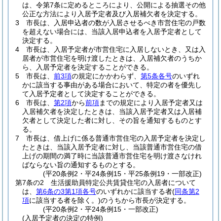
は、令第7条に定めるところにより、公開による抽選その他
公正な方法により入居予定者及び入居補欠者を決定する。
3
市長は、入居申込者の数が入居させるべき市営住宅の戸数
を超えない場合には、当該入居申込者を入居予定者として
決定する。
4
市長は、入居予定者が市営住宅に入居しないとき、又は入
居者が市営住宅を明け渡したときは、入居補欠者のうちか
ら、入居予定者を決定することができる。
5
市長は、
前3項
の規定にかかわらず、
第5条各号
のいずれ
かに該当する事由がある場合において、特定の者を優先し
て入居予定者として決定することができる。
6
市長は、
第2項
から
前項
までの規定により入居予定者又は
入居補欠者を決定したときは、当該入居予定者又は入居補
欠者として決定した者に対し、その旨を通知するものとす
る。
7
市長は、借上げに係る普通市営住宅の入居予定者を決定し
たときは、当該入居予定者に対し、当該普通市営住宅の借
上げの期間の満了時に当該普通市営住宅を明け渡さなけれ
ばならない旨の通知するものとする。
(平20条例2・平24条例15・平25条例19・一部改正)
第7条の2
生活援助員特定公共賃貸住宅の入居者について
は、
第6条の3第1項各号
のいずれかに該当する者
(
同条第2
項
に該当する者を除く。)
のうちから市長が決定する。
(平20条例2・平24条例15・一部改正)
(入居予定者の決定の特例)