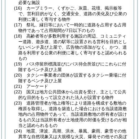
必要な施設
(16)
カーブミラー、くずかご、灰皿、花壇、掲示板等
で、営利目的がなく、交通安全、道路の美化及び公衆の
利便に著しく寄与する物件
(17)
祭礼、縁日等において一時的に道路を占用する占用
物件であって占用期間が7日以下のもの
(18)
高齢者等が多数利用する施設の周辺、コミュニティ
ー道路、遊歩道、道の駅等に設置される営利を目的とし
ないベンチ及び上屋で、広告物の添加がなく、かつ、道
路を利用する公衆の利便に著しく寄与すると認められる
もの
(19)
バス停留所標識並びにバス待合所並びにこれらに付
随するベンチ及び上屋
(20)
タクシー事業者の団体が設置するタクシー乗場に付
随するベンチ及び上屋
(21)
アーケード
(22)
国又は地方公共団体から出資を受け、主として公共
的な目的をもって設立された法人が設置する物件
(23)
道路管理者が地上権等により道路を構成する敷地の
権原を取得し、道路を築造した場合における当該道路敷
地内の占用物件であって、当該道路敷地の所有者が設け
るもの又は当該所有者が土地使用の対価を受けるのが相
当と認められるもの
(24)
地震、津波、高潮、洪水、暴風、豪雨、豪雪その他
異常な自然現象又は大規模な火災、爆発その他その及ぼ