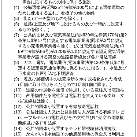
需要に応ずるものの用に供する施設
(4)
公職選挙法
(昭和25年法律第100号)
による選挙運動の
ために使用する立札、看板その他の物件
(5)
街灯
(アーチ型のものを除く。)
(6)
通路
(上空及び地下に設けるもの及び一時的に設置す
るものを除く。)
(7)
公共的団体及び電気事業法
(昭和39年法律第170号)
第2
条第1項第17号に規定する電気事業者
(同項第3号に規定
する小売電気事業者を除く。)
又は電気通信事業法
(昭和
59年法律第86号)
第120条第1項に規定する認定電気通信
事業者が設ける架空の道路横断線及び各戸引込電線
(8)
ガス、電気、電気通信
(電気事業法第120条第1項に規
定する認定電気通信事業に係るものに限る。)
、水道及び
下水道の各戸引込地下埋設管
(9)
塩及び郵便切手の販売場所を示す規格化された看板
(店舗に取り付けられたもので1店舗1個に限る。)
(10)
道路の付属物を無償で添加している電柱又は電話柱
(11)
占用物件たる電柱又は電話柱を支えている支線、支
柱
(支線柱は除く。)
(12)
公共的団体が設置する有線放送電話柱
(13)
公益社団法人又は公益財団法人が設ける有線テレビ
(ケーブルテレビ)
電柱及びその支柱並びに架空の道路横
断線及び各戸引込線
(14)
公共的団体が設置するテレビ難視聴解消用施設
(15)
かんがい排水施設その他農業用地の保全又は利用上