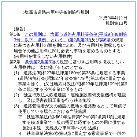
○塩竈市道路占用料等条例施行規則
平成9年4月1日
規則第13号
(趣旨)
第1条
この規則
は、
塩竈市道路占用料等条例
(平成9年条例第
3号。以下「条例」という。)
第2条第2項
及び
第6条
の規定
に基づき占用料の額を別に定め、及び占用料を徴収しない
場合その他占用料に関し必要な事項を定めるものとする。
(占用料を徴収しない占用物件)
第2条
条例第2条第3項
の規定に基づき占用料を徴収しない
占用物件は、次に掲げるものとする。
(1)
道路法
(昭和27年法律第180号)
第35条に規定する事業
(道路法施行令
(昭和27年政令第479号)
第18条に規定する
事業を除く。)
又は地方財政法
(昭和23年法律第109号)
第6
条に規定する公営企業に係るもの
(2)
独立行政法人鉄道建設・運輸施設整備支援機構が建設
し、又は災害復旧工事を行う鉄道施設
(3)
道路管理者が次の施設の敷地を道路敷地として無償で
使用している場合における当該施設
ア
鉄道事業法
(昭和61年法律第92号)
第2条第1項に規定
する鉄道事業で一般の需要に応ずるものの用に供する
施設
(本線、支線及び車庫等への引込線)
イ
鉄道事業法第2条第5項に規定する索道事業で一般の