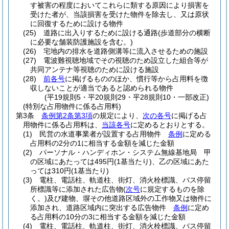
す被害の程度においてこれらに類する原因により損害を
受けた者が、当該損害を受けた物件を除去し、又は原状
に回復するために設ける物件
(25)
道路に出入りするために設ける通路
(歩道部分の横断
に必要な舗装防護施設を含む。)
(26)
宅地内の排水を道路側溝等に流入させるための施設
(27)
電波難視聴地域でその視聴のため設立した組合等が
共同アンテナ等視聴のために設ける施設
(28)
前各号
に掲げるもののほか、慣行等から占用料を徴
収しないことが適当であると認められる物件
(平19規則5・平20規則29・平28規則10・一部改正)
(特別な占用物件に係る占用料)
第3条
条例第2条第3項
の規定により、
次の各号
に掲げる占
用物件に係る占用料は、
当該各号
に定めるとおりとする。
(1)
民営の水道事業者が設置する占用物件
条例
に定める
占用料の2分の1に相当する金額を減じた金額
(2)
パーソナル・ハンディホン・システム無線基地局 甲
の区域にあたっては495円
(1基当たり)
、乙の区域にあた
っては310円
(1基当たり)
(3)
電柱、電話柱、軌道柱、街灯、消火栓標識、バス停留
所標識等に添加された広告物
(
次号
に規定するものを除
く。)
及び建物、塀その他道路区域外の工作物又は物件に
添加され、道路区域内に突出する広告物件
条例
に定め
る占用料の10分の3に相当する金額を減じた金額
(4)
電柱、電話柱、軌道柱、街灯、消火栓標識、バス停留