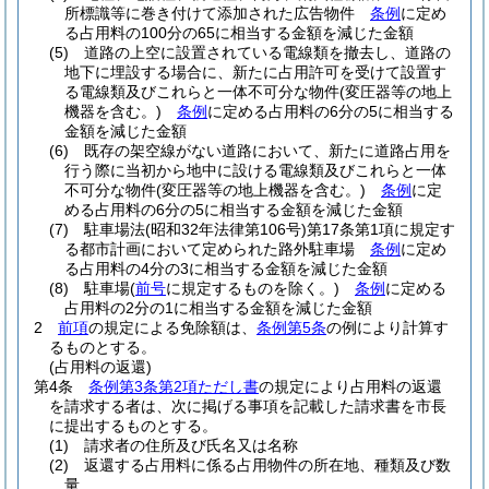
所標識等に巻き付けて添加された広告物件
条例
に定め
る占用料の100分の65に相当する金額を減じた金額
(5)
道路の上空に設置されている電線類を撤去し、道路の
地下に埋設する場合に、新たに占用許可を受けて設置す
る電線類及びこれらと一体不可分な物件
(変圧器等の地上
機器を含む。)
条例
に定める占用料の6分の5に相当する
金額を減じた金額
(6)
既存の架空線がない道路において、新たに道路占用を
行う際に当初から地中に設ける電線類及びこれらと一体
不可分な物件
(変圧器等の地上機器を含む。)
条例
に定
める占用料の6分の5に相当する金額を減じた金額
(7)
駐車場法
(昭和32年法律第106号)
第17条第1項に規定す
る都市計画において定められた路外駐車場
条例
に定め
る占用料の4分の3に相当する金額を減じた金額
(8)
駐車場
(
前号
に規定するものを除く。)
条例
に定める
占用料の2分の1に相当する金額を減じた金額
2
前項
の規定による免除額は、
条例第5条
の例により計算す
るものとする。
(占用料の返還)
第4条
条例第3条第2項ただし書
の規定により占用料の返還
を請求する者は、次に掲げる事項を記載した請求書を市長
に提出するものとする。
(1)
請求者の住所及び氏名又は名称
(2)
返還する占用料に係る占用物件の所在地、種類及び数
量