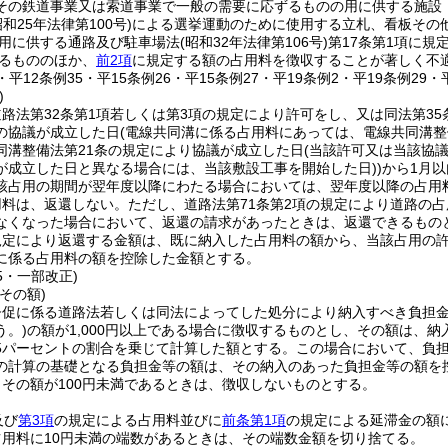
その鉄道事業又は索道事業で一般の需要に応ずるものの用に供する施設
昭和25年法律第100号)
による選挙運動のために使用する立札、看板その
用に供する通路及び駐車場法
(昭和32年法律第106号)
第17条第1項に
るもののほか、
前2項
に規定する額の占用料を徴収することが著しく不
0・平12条例35・平15条例26・平15条例27・平19条例2・平19条例29
)
路法第32条第1項若しくは第3項の規定により許可をし、又は同法第3
の協議が成立した日
(電線共同溝に係る占用料にあっては、電線共同溝整備
同溝整備法第21条の規定により協議が成立した日
(当該許可又は当該協
が成立した日と異なる場合には、当該敷設工事を開始した日)
)
から1月
該占用の期間が翌年度以降にわたる場合においては、翌年度以降の占用料
用料は、返還しない。
ただし、道路法第71条第2項の規定により道路の
なくなった場合において、返還の請求があったときは、返還できるもの
規定により返還する金額は、既に納入した占用料の額から、当該占用の
に係る占用料の額を控除した金額とする。
35・一部改正)
その額)
督促に係る道路法若しくは同法によってした処分により納入すべき負担
う。)
の額が1,000円以上である場合に徴収するものとし、その額は、
75パーセントの割合を乗じて計算した額とする。
この場合において、負
の計算の基礎となる負担金等の額は、その納入のあった負担金等の額を
その額が100円未満であるときは、徴収しないものとする。
及び
第3項
の規定による占用料並びに
前条第1項
の規定による延滞金の額
用料に10円未満の端数があるときは、その端数金額を切り捨てる。