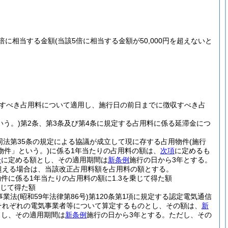
倍に相当する金額
(当該5倍に相当する金額が50,000円を超えないと
すべき占用料について適用し、施行日の前日までに徴収すべき占
いう。)
第2条、第3条及び第4条に規定する占用料に係る延滞金につ
同法第35条の規定による協議が成立して現に存する占用物件
(施行
物件」という。)
に係る1年当たりの占用料の額は、
次項
に定めるも
号
に定める額とし、その適用期間は
新条例
施行の日から3年とする。
超える場合は、当該改正占用料額を占用料の額とする。
件に係る1年当たりの占用料の額に1.3を乗じて得た額
乗じて得た額
事業法
(昭和59年法律第86号)
第120条第1項に規定する認定電気通信
それぞれの電気事業者等について算定するものとし、その額は、
新
とし、その適用期間は
新条例
施行の日から3年とする。
ただし、その