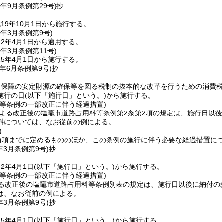
9年9月
条例第29号)
抄
19年10月1日から施行する。
2年3月
条例第9号)
2年4月1日から適用する。
5年3月
条例第11号)
5年4月1日から施行する。
年6月
条例第9号)
抄
会保障の安定財源の確保等を図る税制の抜本的な改革を行うための消費
施行の日
(以下「施行日」という。)
から施行する。
料等条例の一部改正に伴う経過措置)
による改正後の塩竈市道路占用料等条例第2条第2項の規定は、施行日以
料については、なお従前の例による。
)
前項までに定めるもののほか、この条例の施行に伴う必要な経過措置に
年3月
条例第9号)
抄
2年4月1日
(以下「施行日」という。)
から施行する。
料等条例の一部改正に伴う経過措置)
よる改正後の塩竈市道路占用料等条例別表の規定は、施行日以後に納付の
は、なお従前の例による。
年3月
条例第9号)
抄
5年4月1日
(以下「施行日」という。)
から施行する。