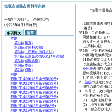
塩竈市道路占用料等条例
○塩竈市道路
平成9年3月17日 条例第3号
塩竈市道路占用料条
(令和5年4月1日施行)
(趣旨)
第1条
この条例は
条項目次
沿革
同溝整備法」とい
本則
納入すべき負担金
第1条
(趣旨)
(占用料の額)
第2条
(占用料の額)
第2条
占用料の額
第3条
(占用料の徴収方法)
の期間
(電線共同
第4条
(延滞金の徴収及びその額)
21条の規定によ
第5条
(端数処理)
は当該協議が成立
第6条
(委任)
を
同表
占用料の単
第7条
(罰則)
翌年度以降にわた
附則
して得た数を乗じ
附則
(平成9年12月条例第20号)
2
前項
の規定にか
附則
(平成12年3月条例第13号)
用料の単位の欄に
附則
(平成12年9月条例第35号)
3
市長は、次に掲
附則
(平成15年9月条例第26号)
占用料の額を定め
附則
(平成15年9月条例第27号)
(1)
道路法施行令
附則
(平成16年3月条例第14号)
(2)
地方財政法
(
附則
(平成19年2月条例第2号)
(3)
独立行政法人
附則
(平成19年9月条例第29号)