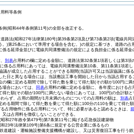
占用料等条例
例(昭和44年条例第11号)の全部を改正する。
、道路法
(昭和27年法律第180号)
第39条第2項及び第73条第2項
(電線共同
う。)
第25条において準用する場合を含む。)
の規定に基づき、道路の占
に係る延滞金並びに電線共同溝整備法の規定による負担金に係る延滞金
は、
別表
占用料の欄に定める金額に、道路法第32条第1項若しくは第3項
溝に係る占用料にあっては、電線共同溝整備法第10条、第11条第1項若
り協議が成立した占用することができる期間
(当該許可又は当該協議に係
した日と異なる場合には、当該敷設工事を開始した日から当該占用する
位の欄に定める期間で除して得た数を乗じて得た額
(その額が100円に満
る場合においては、
同表
占用料の欄に定める金額に、各年度における占
て得た額
(その額が100円に満たない場合にあっては、100円)
の合計額と
かわらず、占用の期間が1月未満のものについての占用料の額は、
別表
占
定める期間で除して得た数を乗じて得た額に100分の110を乗じて得た額
げる占用物件に係る占用料について、特に必要があると認めるときは、
前
、又は占用料を徴収しないことができる。
(昭和27年政令第479号)
第7条第11号に掲げる応急仮設建築物
昭和23年法律第109号)
第6条に規定する公営企業に係るもの
鉄道建設・運輸施設整備支援機構が建設し、又は災害復旧工事を行う鉄