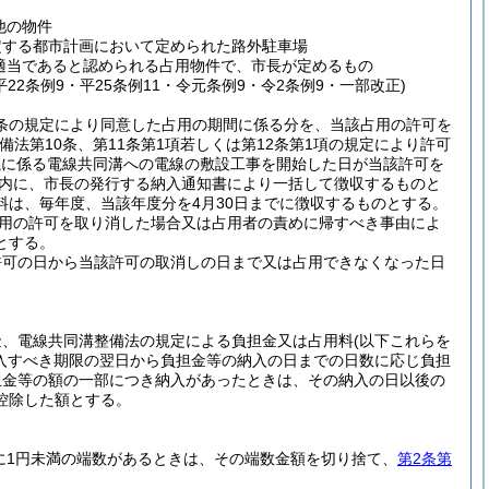
他の物件
規定する都市計画において定められた路外駐車場
適当であると認められる占用物件で、市長が定めるもの
・平22条例9・平25条例11・令元条例9・令2条例9・一部改正)
5条の規定により同意した占用の期間に係る分を、当該占用の許可を
法第10条、第11条第1項若しくは第12条第1項の規定により許可
議に係る電線共同溝への電線の敷設工事を開始した日が当該許可を
以内に、市長の発行する納入通知書により一括して徴収するものと
は、毎年度、当該年度分を4月30日までに徴収するものとする。
占用の許可を取り消した場合又は占用者の責めに帰すべき事由によ
とする。
許可の日から当該許可の取消しの日まで又は占用できなくなった日
金、電線共同溝整備法の規定による負担金又は占用料
(以下これらを
納入すべき期限の翌日から負担金等の納入の日までの日数に応じ負担
担金等の額の一部につき納入があったときは、その納入の日以後の
控除した額とする。
に1円未満の端数があるときは、その端数金額を切り捨て、
第2条第