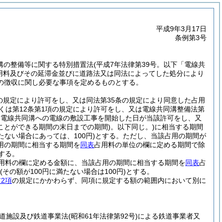
平成9年3月17日
条例第3号
溝の整備等に関する特別措置法
(平成7年法律第39号。以下「電線共
用料及びその延滞金並びに道路法又は同法によってした処分により
の徴収に関し必要な事項を定めるものとする。
の規定により許可をし、又は同法第35条の規定により同意した占用
しくは第12条第1項の規定により許可をし、又は電線共同溝整備法第
る電線共同溝への電線の敷設工事を開始した日が当該許可をし、又
ことができる期間の末日までの期間)
。以下同じ。)
に相当する期間
たない場合にあっては、100円)
とする。
ただし、当該占用の期間が
用の期間に相当する期間を
同表
占用料の単位の欄に定める期間で除
する。
用料の欄に定める金額に、当該占用の期間に相当する期間を
同表
占
(その額が100円に満たない場合は100円)
とする。
2項
の規定にかかわらず、同項に規定する額の範囲内において別に
道施設及び鉄道事業法
(昭和61年法律第92号)
による鉄道事業者又