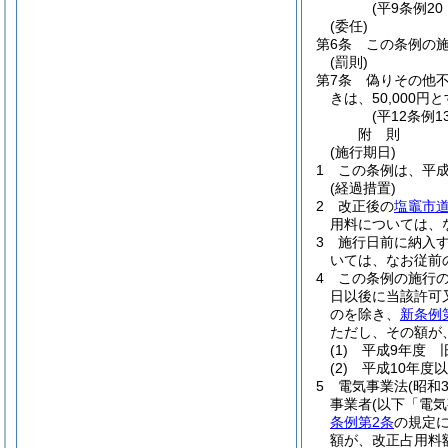
(平9条例20
(委任)
第6条
この条例の
(罰則)
第7条
偽りその他
きは、50,000円
(平12条例
附
則
(施行期日)
1
この条例は、平成
(経過措置)
2
改正後の
塩竈市
用料については、
3
施行日前に納入
いては、なお従前
4
この条例の施行の
日以後に当該許可
のを除き、
新条例
ただし、その額が
(1)
平成9年度 
(2)
平成10年度
5
電気事業法
(昭和
事業者
(以下「電
条例第2条
の規定
額が、改正占用料