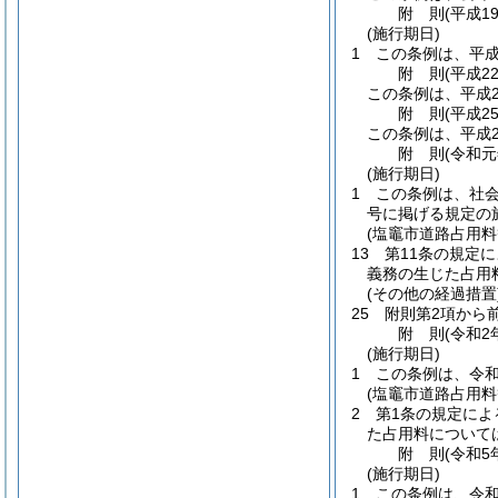
附
則
(平成1
(施行期日)
1
この条例は、平成
附
則
(平成2
この条例は、平成2
附
則
(平成2
この条例は、平成2
附
則
(令和元
(施行期日)
1
この条例は、社
号に掲げる規定の
(塩竈市道路占用
13
第11条の規定
義務の生じた占用
(その他の経過措置
25
附則第2項から
附
則
(令和2
(施行期日)
1
この条例は、令和
(塩竈市道路占用
2
第1条の規定に
た占用料について
附
則
(令和5
(施行期日)
1
この条例は、令和