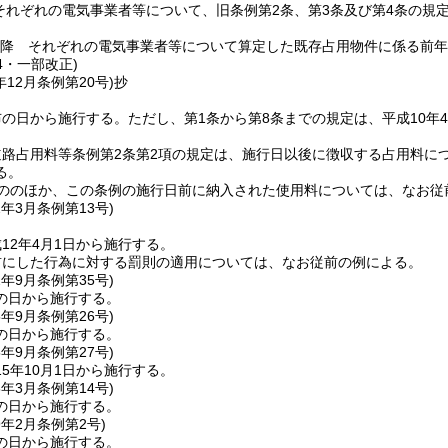
それぞれの電気事業者等について、旧条例第2条、第3条及び第4条の規
以降 それぞれの電気事業者等について算定した既存占用物件に係る前年
14・一部改正)
年12月
条例第20号)
抄
布の日から施行する。
ただし、第1条から第8条までの規定は、平成10年4
道路占用料等条例第2条第2項の規定は、施行日以後に徴収する占用料に
る。
もののほか、この条例の施行日前に納入された使用料については、なお従
2年3月
条例第13号)
12年4月1日から施行する。
前にした行為に対する罰則の適用については、なお従前の例による。
2年9月
条例第35号)
の日から施行する。
5年9月
条例第26号)
の日から施行する。
5年9月
条例第27号)
5年10月1日から施行する。
6年3月
条例第14号)
の日から施行する。
9年2月
条例第2号)
の日から施行する。