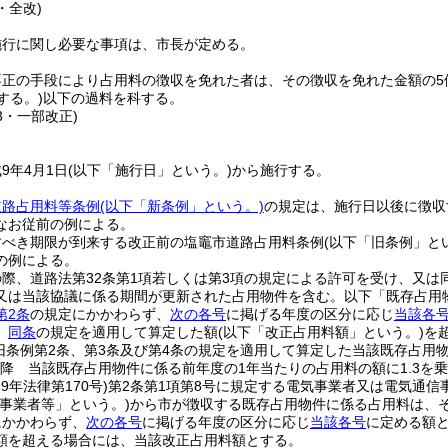
・全改)
施行に関し必要な事項は、市長が定める。
不正の手段により占用料の徴収を免れた者は、その徴収を免れた金額の5
とする。)
以下の過料を科する。
13・一部改正)
9年4月1日
(以下「施行日」という。)
から施行する。
道路占用料等条例
(以下「新条例」という。)
の規定は、施行日以後に徴収
なお従前の例による。
すべき期限が到来する改正前の塩竈市道路占用料条例
(以下「旧条例」と
の例による。
際、道路法第32条第1項若しくは第3項の規定による許可を受け、又は
又は当該協議に係る期間が更新された占用物件を含む。以下「既存占用
第2条
の規定にかかわらず、
次の各号
に掲げる年度の区分に応じ
当該各
、
同条
の規定を適用して算定した額
(以下「改正占用料額」という。)
を
旧条例第2条、第3条及び第4条の規定を適用して算定した当該既存占用物
以降 当該既存占用物件に係る前年度の1年当たりの占用料の額に1.3を
39年法律第170号)
第2条第1項第8号に規定する電気事業者又は電気通信
気事業者等」という。)
から市が徴収する既存占用物件に係る占用料は、
にかかわらず、
次の各号
に掲げる年度の区分に応じ
当該各号
に定める額
額を超える場合には、当該改正占用料額とする。