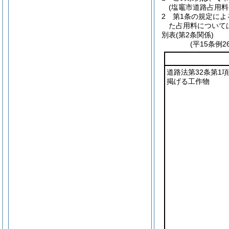
(塩竈市道路占用
2
第1条の規定に
た占用料について
別表
(第2条関係)
(平15条例
道路法第32条第1
掲げる工作物