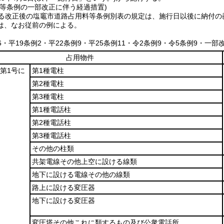
料等条例の一部改正に伴う経過措置)
よる改正後の塩竈市道路占用料等条例別表の規定は、施行日以後に納付の
は、なお従前の例による。
26・平19条例2・平22条例9・平25条例11・令2条例9・令5条例9・一部改
占用物件
項第1号に
第1種電柱
第2種電柱
第3種電柱
第1種電話柱
第2種電話柱
第3種電話柱
その他の柱類
共架電線その他上空に設ける線類
地下に設ける電線その他の線類
路上に設ける変圧器
地下に設ける変圧器
変圧塔その他これに類するもの及び公衆電話所