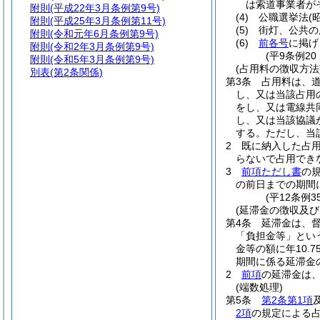
は索道事業者が
附則
(平成22年3月条例第9号)
(4)
公職選挙法
(
附則
(平成25年3月条例第11号)
(5)
街灯、公共の
附則
(令和元年6月条例第9号)
(6)
前各号
に掲げ
附則
(令和2年3月条例第9号)
(平9条例2
附則
(令和5年3月条例第9号)
(占用料の徴収方法
別表
(第2条関係)
第3条
占用料は、道
し、又は当該占用
をし、又は電線共
し、又は当該協議
する。
ただし、当
2
既に納入した占
らないで占用でき
3
前項ただし書
の
の前日までの期間
(平12条例
(延滞金の徴収及び
第4条
延滞金は、
「負担金等」とい
金等の額に年10.
期間に係る延滞金
2
前項
の延滞金は、
(端数処理)
第5条
第2条第1項
2項
の規定による占