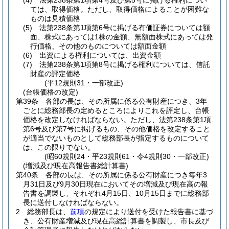
(4)
法第238条第1項第4号及び第5号に掲げる権利につい
ては、取得価格。
ただし、取得価格によることが困難な
ものは見積価格
(5)
法第238条第1項第6号に掲げる有価証券については額
面、株式にあっては1株の金額、無額面株式にあっては発
行価格、その他のものについては額面金額
(6)
出資による権利については、出資金額
(7)
法第238条第1項第8号に掲げる権利については、信託
財産の評定価格
(平12規則31・一部改正)
(台帳価格の改定)
第39条
各部の長は、その所属に係る公有財産につき、3年
ごとに総務部長の定めるところによりこれを評定し、台帳
価格を改定しなければならない。
ただし、法第238条第1項
第6号及び第7号に掲げるもの、その他価格を改定すること
が適当でないものとして総務部長が指定するものについて
は、この限りでない。
(昭60規則24・平23規則61・令4規則30・一部改正)
(増減及び現在高報告書総計算書)
第40条
各部の長は、その所属に係る公有財産につき毎年3
月31日及び9月30日現在においてその増減及び現在高の報
告書を調製し、それぞれ4月15日、10月15日までに総務部
長に送付しなければならない。
2
総務部長は、
前項
の規定により送付を受けた報告書に基づ
き、公有財産増減及び現在高総計算書を調製し、市長及び