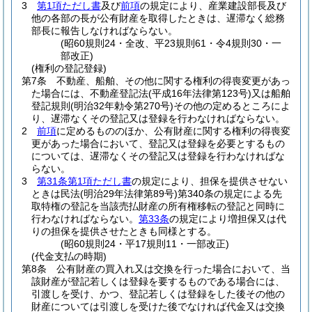
3
第1項ただし書
及び
前項
の規定により、産業建設部長及び
他の各部の長が公有財産を取得したときは、遅滞なく総務
部長に報告しなければならない。
(昭60規則24・全改、平23規則61・令4規則30・一
部改正)
(権利の登記登録)
第7条
不動産、船舶、その他に関する権利の得喪変更があっ
た場合には、不動産登記法
(平成16年法律第123号)
又は船舶
登記規則
(明治32年勅令第270号)
その他の定めるところによ
り、遅滞なくその登記又は登録を行わなければならない。
2
前項
に定めるもののほか、公有財産に関する権利の得喪変
更があった場合において、登記又は登録を必要とするもの
については、遅滞なくその登記又は登録を行わなければな
らない。
3
第31条第1項ただし書
の規定により、担保を提供させない
ときは民法
(明治29年法律第89号)
第340条の規定による先
取特権の登記を当該売払財産の所有権移転の登記と同時に
行わなければならない。
第33条
の規定により増担保又は代
りの担保を提供させたときも同様とする。
(昭60規則24・平17規則11・一部改正)
(代金支払の時期)
第8条
公有財産の買入れ又は交換を行った場合において、当
該財産が登記若しくは登録を要するものである場合には、
引渡しを受け、かつ、登記若しくは登録をした後その他の
財産については引渡しを受けた後でなければ代金又は交換