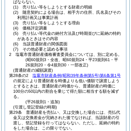
ばならない。
(1)
売り払い等をしようとする財産の明細
(2)
随意契約による場合は、相手方の住所、氏名及びその
利用計画又は事業計画
(3)
売り払い等をしようとする理由
(4)
価格評定調書
(5)
売り払い等代金の納付方法及び時期並びに延納の特約
があるときはその内容
(6)
当該普通財産の関係図面
(7)
その他必要と認める事項
2
塩竈市普通財産価格審査委員会については、別に定める。
(昭60規則3・全改、昭60規則24・平23規則61・平
26規則20・令4規則30・一部改正)
(普通財産の減額譲渡)
第28条の2
塩竈市財産条例
(昭和39年条例第5号)
第6条第1号
の規定により普通財産を時価よりも低い価額で譲渡しよう
とするときは、普通財産の時価から、普通財産の時価に
100分の50以内の割合を乗じて得た額に相当する額を減ず
る。
(平26規則1・追加)
(引渡し登記登録の時期)
第29条
普通財産を売払い、又は交換した場合には、売払代
金又は交換差金が完納された後でなければ、当該財産の引
渡し、登記登録を行ってはならない。
ただし、延納の特約
をした場合は、この限りでない。