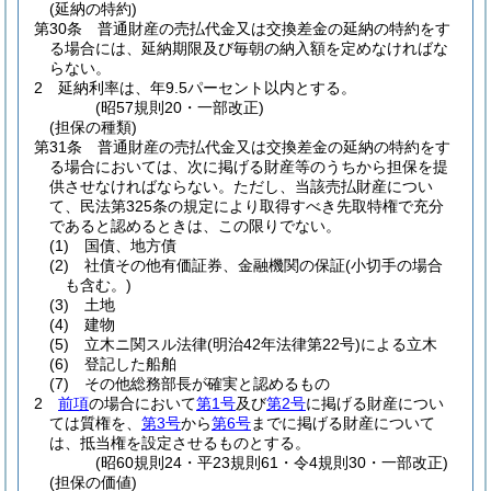
(延納の特約)
第30条
普通財産の売払代金又は交換差金の延納の特約をす
る場合には、延納期限及び毎朝の納入額を定めなければな
らない。
2
延納利率は、年9.5パーセント以内とする。
(昭57規則20・一部改正)
(担保の種類)
第31条
普通財産の売払代金又は交換差金の延納の特約をす
る場合においては、次に掲げる財産等のうちから担保を提
供させなければならない。
ただし、当該売払財産につい
て、民法第325条の規定により取得すべき先取特権で充分
であると認めるときは、この限りでない。
(1)
国債、地方債
(2)
社債その他有価証券、金融機関の保証
(小切手の場合
も含む。)
(3)
土地
(4)
建物
(5)
立木ニ関スル法律
(明治42年法律第22号)
による立木
(6)
登記した船舶
(7)
その他総務部長が確実と認めるもの
2
前項
の場合において
第1号
及び
第2号
に掲げる財産につい
ては質権を、
第3号
から
第6号
までに掲げる財産について
は、抵当権を設定させるものとする。
(昭60規則24・平23規則61・令4規則30・一部改正)
(担保の価値)