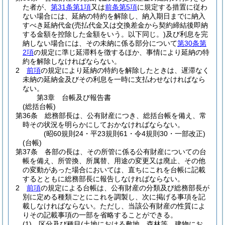
た者が、
第31条第1項
又は
前条第5項
に規定する措置に従わ
ない場合には、延納の特約を解除し、納入期日までに納入
すべき延納代金
(売払代金又は交換差金から契約締結後即納
する金額を控除した金額をいう。以下同じ。)
及び利息を完
納しない場合には、その未納に係る部分について
第30条第
2項
の規定に準じ延滞料を徴するほか、事情により延納の特
約を解除しなければならない。
2
前項
の規定により延納の特約を解除したときは、遅滞なく
未納の延納金及びその利息を一時に支払わせなければなら
ない。
第3章
台帳及び報告書
(総括台帳)
第36条
総務部長は、公有財産につき、総括台帳を備え、常
時その状況を明らかにしておかなければならない。
(昭60規則24・平23規則61・令4規則30・一部改正)
(台帳)
第37条
各部の長は、その所管に係る公有財産についての台
帳を備え、所管換、所属替、用途の変更又は廃止、その他
の変動があった場合においては、直ちにこれを台帳に記載
するとともに総務部長に報告しなければならない。
2
前項
の規定による台帳は、公有財産の分類及び総務部長が
別に定める種類ごとにこれを調製し、次に掲げる事項を記
載しなければならない。
ただし、当該公有財産の性質によ
りその記載事項の一部を省略することができる。
(1)
区分及び種目
(土地における敷地、森林等、建物にお