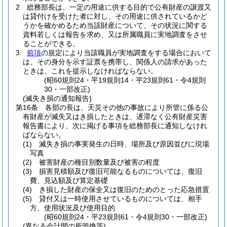
2
総務部長は、一定の用途に供する目的で公有財産の譲渡又
は貸付けを受けた者に対し、その用途に供されているかど
うかを確かめるため当該財産について、その状況に関する
資料若しくは報告を求め、又は所属職員に実地調査をさせ
ることができる。
3
前項
の規定により当該職員が実地調査をする場合において
は、その身分を示す証票を携帯し、関係人の請求があった
ときは、これを提示しなければならない。
(昭60規則24・平19規則14・平23規則61・令4規則
30・一部改正)
(滅失き損の通知報告)
第16条
各部の長は、天災その他の事故により所管に係る公
有財産が滅失又はき損したときは、遅滞なく公有財産災害
報告書により、次に掲げる事項を総務部長に通知しなけれ
ばならない。
(1)
滅失き損の事実発生の日時、場所及び原因並びに現場
写真
(2)
被害財産の種目別数量及び被害の程度
(3)
損害見積額及び復旧可能なるものについては、復旧
費、見込額及び算定基礎
(4)
き損した財産の保全又は復旧のためのとった応急措置
(5)
貸付又は一時使用させているものについては、相手
方、使用状況及び使用目的
(昭60規則24・平23規則61・令4規則30・一部改正)
(異なる会計間の所管換等)