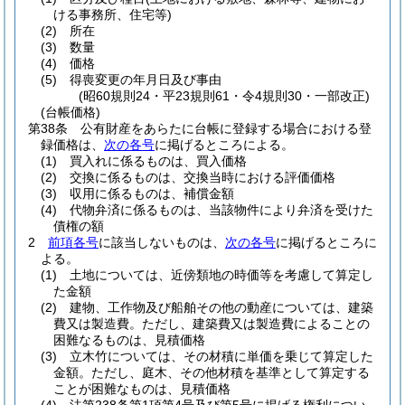
ける事務所、住宅等)
(2)
所在
(3)
数量
(4)
価格
(5)
得喪変更の年月日及び事由
(昭60規則24・平23規則61・令4規則30・一部改正)
(台帳価格)
第38条
公有財産をあらたに台帳に登録する場合における登
録価格は、
次の各号
に掲げるところによる。
(1)
買入れに係るものは、買入価格
(2)
交換に係るものは、交換当時における評価価格
(3)
収用に係るものは、補償金額
(4)
代物弁済に係るものは、当該物件により弁済を受けた
債権の額
2
前項各号
に該当しないものは、
次の各号
に掲げるところに
よる。
(1)
土地については、近傍類地の時価等を考慮して算定し
た金額
(2)
建物、工作物及び船舶その他の動産については、建築
費又は製造費。
ただし、建築費又は製造費によることの
困難なるものは、見積価格
(3)
立木竹については、その材積に単価を乗じて算定した
金額。
ただし、庭木、その他材積を基準として算定する
ことが困難なものは、見積価格