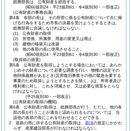
総務部長は、公有財産を総括する。
(昭60規則24・平23規則61・令4規則30・一部改正)
(公有財産の事務合議)
第4条
各部の長は、その所管に係る公有財産について次に掲
げる行為をするため市長の決裁を受けようとするときは、
総務部長に合議しなければならない。
(1)
公有財産の取得
(2)
所管換、所属替、用途の変更又は廃止
(3)
建物の移築又は改築
(4)
他の各部の長に使用させること。
(昭60規則24・平23規則61・令4規則30・一部改正)
(取得前の措置)
第5条
公有財産を取得しようとする場合においては、あらか
じめその財産について必要な調査を行い、物権の設定その
他特殊義務があるとき
(災害復旧事業その他の緊急を要する
事業のため取得しようとするときを除く。)
は、所有者及び
権利者に対し、これを消滅させ、又は必要な措置をとらな
ければならない。
(平25規則30・一部改正)
(公有財産の取得の機関)
第6条
公有財産の取得は、総務部長が行う。
ただし、他の各
部の長が行うことが適当と認められるものについては、当
該他の各部の長にこれを行わせることができる。
2
道路の用に供する公有財産の取得は、
前項
の規定にかかわ
らず、産業建設部長が行わなければならない。