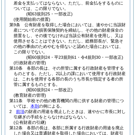
差金を支払ってはならない。
ただし、前金払をするものに
ついては、この限りでない。
(昭63規則25・一部改正)
(使用開始前の措置)
第9条
公有財産を取得した場合においては、速やかに当該財
産についての損害保険契約を締結し、その他の財産保全の
措置をし、その後でなければ当該公有財産を使用し、又は
使用させることはできない。
ただし、総務部長が、緊急そ
の他の事由のためやむを得ないと認めた場合においては、
この限りでない。
(昭60規則24・平23規則61・令4規則30・一部改正)
(行政財産の管理)
第10条
各部の長は、その所管に属する行政財産を管理する
ものとする。
ただし、2以上の課において使用する行政財産
は、これを使用する各部の長のうち市長が指定する者の所
管に属するものとする。
(昭60規則24・一部改正)
(教育財産の管理)
第11条
学校その他の教育機関の用に供する財産の管理につ
いては、
本則
の例による。
2
前項
の財産の用途を廃止したときは、速やかに市長に対し
引継ぎの手続をとらなければならない。
(公有財産の引継)
第12条
各部の長は、各部に所属する行政財産の用途を廃止
した場合又は普通財産を取得した場合においては、財産引