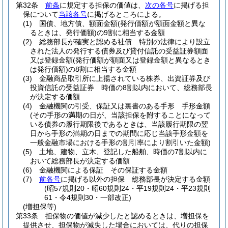
第32条
前条
に規定する担保の価値は、
次の各号
に掲げる担
保について
当該各号
に掲げるところによる。
(1)
国債、地方債、額面金額
(発行価額が額面金額と異な
るときは、発行価額)
の9割に相当する金額
(2)
総務部長が確実と認める社債 特別の法律により設立
された法人の発行する債券及び貸付信託の受益証券額面
又は登録金額
(発行価額が額面又は登録金額と異なるとき
は発行価額)
の8割に相当する金額
(3)
金融商品取引所に上揚されている株券、出資証券及び
投資信託の受益証券 時価の8割以内において、総務部長
が決定する価額
(4)
金融機関の引受、保証又は裏書のある手形 手形金額
(その手形の満期の日が、当該担保を附することになって
いる債券の履行期限後であるときは、当該履行期限の翌
日から手形の満期の日までの期間に応じ当該手形金額を
一般金融市場における手形の割引率により割引いた金額)
(5)
土地、建物、立木、登記した船舶、時価の7割以内に
おいて総務部長が決定する価額
(6)
金融機関による保証 その保証する金額
(7)
前各号
に掲げる以外の担保 総務部長が決定する金額
(昭57規則20・昭60規則24・平19規則24・平23規則
61・令4規則30・一部改正)
(増担保等)
第33条
担保物の価値が減少したと認めるときは、増担保を
提供させ、担保物が滅失した場合においては、代りの担保