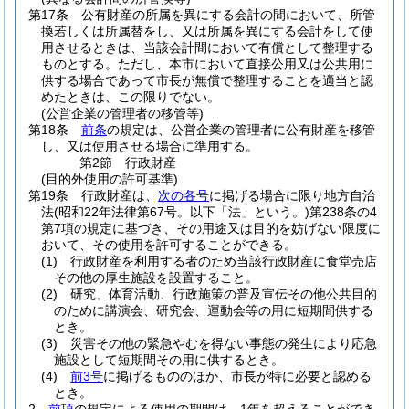
第17条
公有財産の所属を異にする会計の間において、所管
換若しくは所属替をし、又は所属を異にする会計をして使
用させるときは、当該会計間において有償として整理する
ものとする。
ただし、本市において直接公用又は公共用に
供する場合であって市長が無償で整理することを適当と認
めたときは、この限りでない。
(公営企業の管理者の移管等)
第18条
前条
の規定は、公営企業の管理者に公有財産を移管
し、又は使用させる場合に準用する。
第2節
行政財産
(目的外使用の許可基準)
第19条
行政財産は、
次の各号
に掲げる場合に限り地方自治
法
(昭和22年法律第67号。以下「法」という。)
第238条の4
第7項の規定に基づき、その用途又は目的を妨げない限度に
おいて、その使用を許可することができる。
(1)
行政財産を利用する者のため当該行政財産に食堂売店
その他の厚生施設を設置すること。
(2)
研究、体育活動、行政施策の普及宣伝その他公共目的
のために講演会、研究会、運動会等の用に短期間供する
とき。
(3)
災害その他の緊急やむを得ない事態の発生により応急
施設として短期間その用に供するとき。
(4)
前3号
に掲げるもののほか、市長が特に必要と認める
とき。