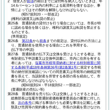
2
借受人が
前項
の期日までに貸付料を納入しないときは、年
14.6パーセント以内の利率による延滞料を徴するほか、事
情によってはその契約を解除しなければならない。
(昭57規則20・一部改正)
(権利の譲渡又は転貸の禁止)
第25条
普通財産の貸付けを行う場合においては、市長が特
に認める場合を除くほか、権利の譲渡又は転貸を禁止する
ものとする。
(準用規定)
第26条
第22条
から
前条
までの規定は、貸付以外の方法によ
り、普通財産を使用させる場合にこれを準用する。
(払下等の申請)
第27条
普通財産の払下又は交換を受けようとする者は、市
有財産払下申請書又は交換申請書に、市内に住所を有する
者にあっては、
塩竈市市税等滞納者に対する特別措置に関
する条例
(平成18年条例第36号)
第2条第1号
に規定する市税
等の納付状況確認についての同意書又は市税等の納税証明
書を添えて、当該財産を所管する各部の長を経由して、市
長に申請しなければならない。
(昭60規則24・平18規則52・一部改正)
(普通財産の売払い等)
第28条
普通財産を売り払い又は交換しようとするときは、
総務部長は塩竈市普通財産価格審査委員会の審査に付した
後、
次の各号
に掲げる事項のうち必要な事項を記載した書
類及び売買等の契約書を作成し、市長の決裁を受けなけれ