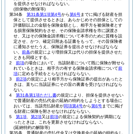
を提供させなければならない。
(担保物の附保等)
第34条
第31条第1項第4号
から
第6号
までに掲げる財産を担
保として提供させるときは、あらかじめその担保としての
評価額以上の金額を保険金額とし、相手方を被保険者とす
る損害保険契約をさせ、その保険金請求権を市に譲渡さ
せ、又はその保険金請求権について本市のために質権を設
定させ、かつ、確定日附ある証書をもって、その旨保険者
に通知させたうえ、保険証券を提出させなければならな
い。
前条
の規定により増担保又は代りの担保を提供させた
ときも同様とする。
2
前項
の場合において、当該財産について既に保険が附せら
れているときは、相手方の有する保険金請求権について
前
項
に定める手続をとらなければならない。
3
前2項
の規定により相手方から保険証券の提出があったと
きは、直ちに当該証券にその旨の裏書を受けなければなら
ない。
4
第31条第1項ただし書
の規定により、担保を提供させない
で普通財産の売払代金の延納の特約をしようとする場合に
おいては、当該売払財産が
同項第4号
から
第6号
までに掲げ
る財産に保険を附させなければならない。
5
第1項
、
第2項
又は
前項
の規定による保険契約が満期にな
ったときは、これを更新させなければならない。
(延納特約の解除等)
第35条
普通財産の売払代金又は交換差金の延納の特約をし