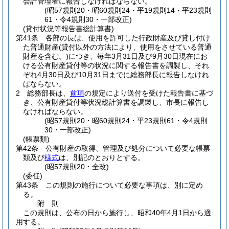
会計管理者に報告しなければならない。
(昭57規則20・昭60規則24・平19規則14・平23規則
61・令4規則30・一部改正)
(貸付状況等報告書総計算書)
第41条
各部の長は、使用を許可した行政財産及び貸し付け
た普通財産
(貸付以外の方法により、使用をさせている普通
財産を含む。)
につき、毎年3月31日及び9月30日現在にお
ける公有財産貸付等の状況に関する報告書を調製し、それ
ぞれ4月30日及び10月31日までに総務部長に報告しなけれ
ばならない。
2
総務部長は、
前項
の規定により送付を受けた報告書に基づ
き、公有財産貸付等状況総計算書を調製し、市長に報告し
なければならない。
(昭57規則20・昭60規則24・平23規則61・令4規則
30・一部改正)
(帳票類)
第42条
公有財産の取得、管理及び処分について必要な帳票
類及び
様式
は、別記のとおりとする。
(昭57規則20・全改)
(委任)
第43条
この規則の施行について必要な事項は、別に定め
る。
附
則
この規則は、公布の日から施行し、昭和40年4月1日から適
用する。