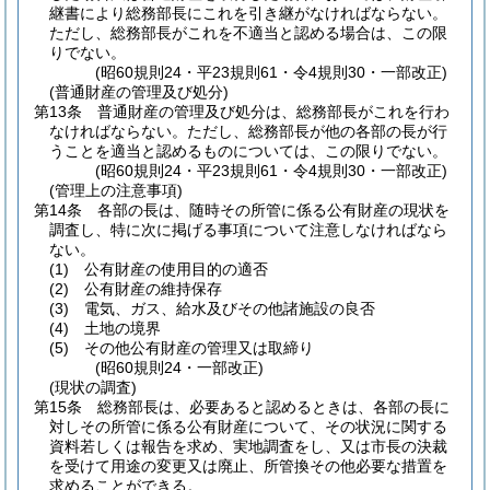
継書により総務部長にこれを引き継がなければならない。
ただし、総務部長がこれを不適当と認める場合は、この限
りでない。
(昭60規則24・平23規則61・令4規則30・一部改正)
(普通財産の管理及び処分)
第13条
普通財産の管理及び処分は、総務部長がこれを行わ
なければならない。
ただし、総務部長が他の各部の長が行
うことを適当と認めるものについては、この限りでない。
(昭60規則24・平23規則61・令4規則30・一部改正)
(管理上の注意事項)
第14条
各部の長は、随時その所管に係る公有財産の現状を
調査し、特に次に掲げる事項について注意しなければなら
ない。
(1)
公有財産の使用目的の適否
(2)
公有財産の維持保存
(3)
電気、ガス、給水及びその他諸施設の良否
(4)
土地の境界
(5)
その他公有財産の管理又は取締り
(昭60規則24・一部改正)
(現状の調査)
第15条
総務部長は、必要あると認めるときは、各部の長に
対しその所管に係る公有財産について、その状況に関する
資料若しくは報告を求め、実地調査をし、又は市長の決裁
を受けて用途の変更又は廃止、所管換その他必要な措置を
求めることができる。