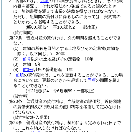
2
各部の長は、
前項
の申請書が提出されたときは、その記載
内容を審査し、それが適法かつ妥当であると認めたとき
は、契約書案を添えて市長の決裁を得なければならない。
ただし、短期間の貸付けに係るものにあっては、契約書の
とりかわしを省略することができる。
(昭60規則24・平18規則52・一部改正)
(貸付期間)
第22条
普通財産の貸付けは、次の期間を超えることができ
ない。
(1)
建物の所有を目的とする土地及びその定着物
(建物を
除く。以下同じ。)
30年
(2)
前号
以外の土地及びその定着物 10年
(3)
建物 5年
(4)
前3号
以外の普通財産 1年
2
前項
の貸付期間は、これを更新することができる。
この場
合においては、更新のときから起算して
同項
の期間を超え
ることができない。
(平21規則24・令6規則89・一部改正)
(貸付料)
第23条
普通財産の貸付料は、当該財産の評価額、近傍類地
の賃借実例及び行政財産の使用料等を考慮して定めなけれ
ばならない。
(貸付料の納入期限)
第24条
普通財産の貸付料は、契約により定められた日まで
に、これを納入しなければならない。