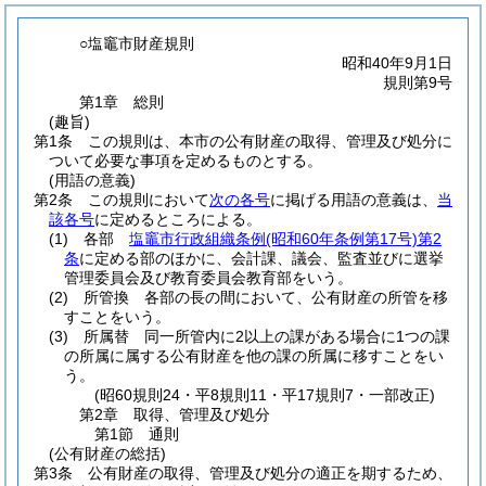
○塩竈市財産規則
昭和40年9月1日
規則第9号
第1章
総則
(趣旨)
第1条
この規則は、本市の公有財産の取得、管理及び処分に
ついて必要な事項を定めるものとする。
(用語の意義)
第2条
この規則において
次の各号
に掲げる用語の意義は、
当
該各号
に定めるところによる。
(1)
各部
塩竈市行政組織条例
(昭和60年条例第17号)
第2
条
に定める部のほかに、会計課、議会、監査並びに選挙
管理委員会及び教育委員会教育部をいう。
(2)
所管換 各部の長の間において、公有財産の所管を移
すことをいう。
(3)
所属替 同一所管内に2以上の課がある場合に1つの課
の所属に属する公有財産を他の課の所属に移すことをい
う。
(昭60規則24・平8規則11・平17規則7・一部改正)
第2章
取得、管理及び処分
第1節
通則
(公有財産の総括)
第3条
公有財産の取得、管理及び処分の適正を期するため、