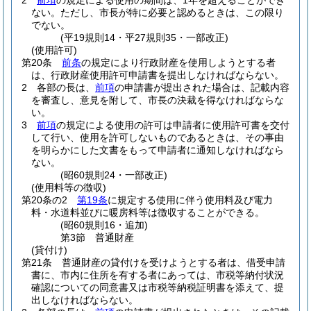
2
前項
の規定による使用の期間は、1年を超えることができ
ない。
ただし、市長が特に必要と認めるときは、この限り
でない。
(平19規則14・平27規則35・一部改正)
(使用許可)
第20条
前条
の規定により行政財産を使用しようとする者
は、行政財産使用許可申請書を提出しなければならない。
2
各部の長は、
前項
の申請書が提出された場合は、記載内容
を審査し、意見を附して、市長の決裁を得なければならな
い。
3
前項
の規定による使用の許可は申請者に使用許可書を交付
して行い、使用を許可しないものであるときは、その事由
を明らかにした文書をもって申請者に通知しなければなら
ない。
(昭60規則24・一部改正)
(使用料等の徴収)
第20条の2
第19条
に規定する使用に伴う使用料及び電力
料・水道料並びに暖房料等は徴収することができる。
(昭60規則16・追加)
第3節
普通財産
(貸付け)
第21条
普通財産の貸付けを受けようとする者は、借受申請
書に、市内に住所を有する者にあっては、市税等納付状況
確認についての同意書又は市税等納税証明書を添えて、提
出しなければならない。