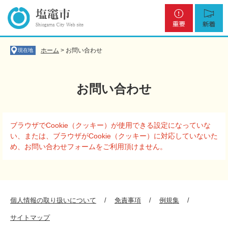
ペ
メ
重
新
ー
ニ
要
着
ジ
ュ
の
ー
先
を
ホーム
>
お問い合わせ
現在地
頭
飛
で
ば
す
し
お問い合わせ
。
て
本
文
本
へ
ブラウザでCookie（クッキー）が使用できる設定になっていな
文
い、または、ブラウザがCookie（クッキー）に対応していないた
め、お問い合わせフォームをご利用頂けません。
個人情報の取り扱いについて
免責事項
例規集
サイトマップ