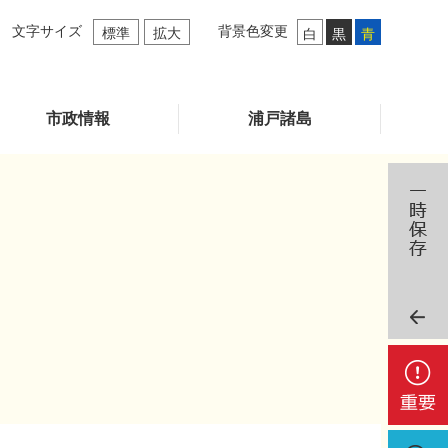
文字サイズ
背景色変更
標準
拡大
白
黒
青
市政情報
浦戸諸島
重
要
検