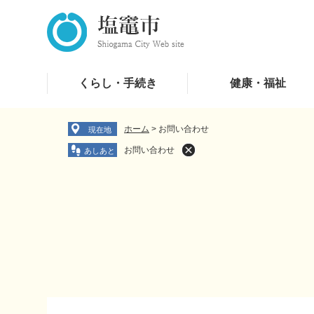
ペ
メ
ー
ニ
ジ
ュ
の
ー
先
を
くらし・手続き
健康・福祉
頭
飛
で
ば
す
し
ホーム
>
お問い合わせ
現在地
。
て
お問い合わせ
本
文
へ
本