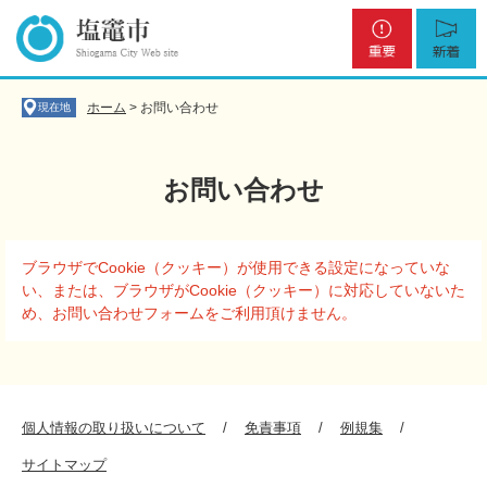
ペ
メ
重
新
ー
ニ
要
着
ジ
ュ
の
ー
先
を
ホーム
>
お問い合わせ
現在地
頭
飛
で
ば
す
し
お問い合わせ
。
て
本
文
本
へ
ブラウザでCookie（クッキー）が使用できる設定になっていな
文
い、または、ブラウザがCookie（クッキー）に対応していないた
め、お問い合わせフォームをご利用頂けません。
個人情報の取り扱いについて
免責事項
例規集
サイトマップ