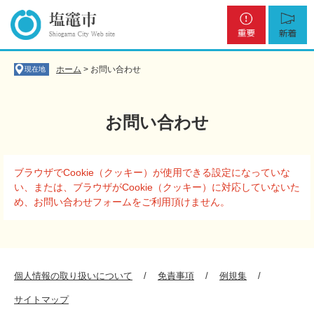
ペ
メ
重
新
ー
ニ
要
着
ジ
ュ
の
ー
先
を
ホーム
>
お問い合わせ
現在地
頭
飛
で
ば
す
し
お問い合わせ
。
て
本
文
本
へ
ブラウザでCookie（クッキー）が使用できる設定になっていな
文
い、または、ブラウザがCookie（クッキー）に対応していないた
め、お問い合わせフォームをご利用頂けません。
個人情報の取り扱いについて
免責事項
例規集
サイトマップ