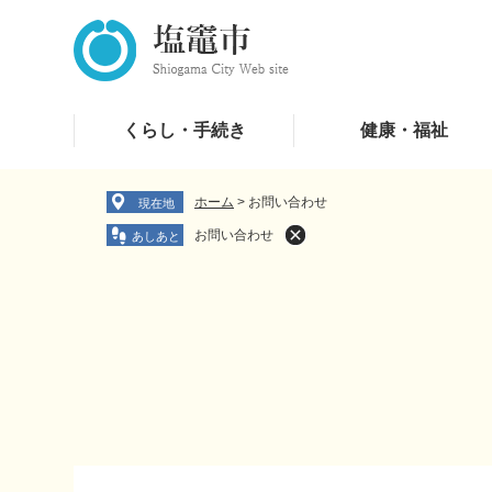
ペ
メ
ー
ニ
ジ
ュ
の
ー
先
を
くらし・手続き
健康・福祉
頭
飛
で
ば
す
し
ホーム
>
お問い合わせ
現在地
。
て
お問い合わせ
本
文
へ
本