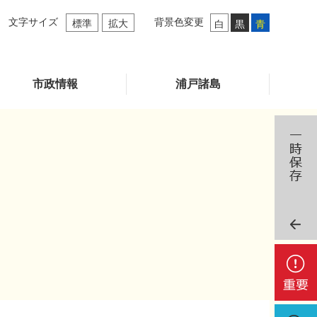
文字サイズ
背景色変更
標準
拡大
白
黒
青
市政情報
浦戸諸島
重
要
検