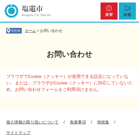
ペ
メ
重
新
ー
ニ
要
着
ジ
ュ
の
ー
先
を
ホーム
>
お問い合わせ
現在地
頭
飛
で
ば
す
し
お問い合わせ
。
て
本
文
本
へ
ブラウザでCookie（クッキー）が使用できる設定になっていな
文
い、または、ブラウザがCookie（クッキー）に対応していないた
め、お問い合わせフォームをご利用頂けません。
個人情報の取り扱いについて
免責事項
例規集
サイトマップ