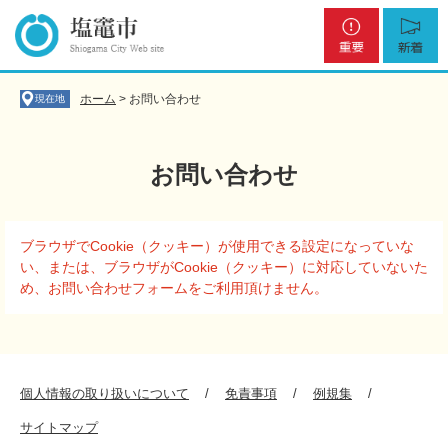
ペ
メ
重
新
ー
ニ
要
着
ジ
ュ
の
ー
先
を
ホーム
>
お問い合わせ
現在地
頭
飛
で
ば
す
し
お問い合わせ
。
て
本
文
本
へ
ブラウザでCookie（クッキー）が使用できる設定になっていな
文
い、または、ブラウザがCookie（クッキー）に対応していないた
め、お問い合わせフォームをご利用頂けません。
個人情報の取り扱いについて
免責事項
例規集
サイトマップ