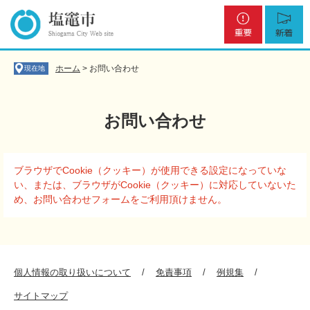
ペ
メ
重
新
ー
ニ
要
着
ジ
ュ
の
ー
先
を
ホーム
>
お問い合わせ
現在地
頭
飛
で
ば
す
し
お問い合わせ
。
て
本
文
本
へ
ブラウザでCookie（クッキー）が使用できる設定になっていな
文
い、または、ブラウザがCookie（クッキー）に対応していないた
め、お問い合わせフォームをご利用頂けません。
個人情報の取り扱いについて
免責事項
例規集
サイトマップ