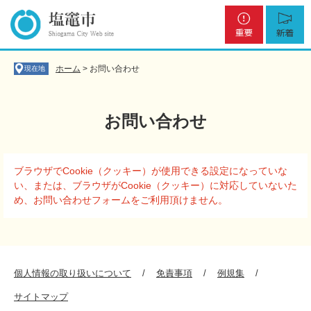
ペ
メ
重
新
ー
ニ
要
着
ジ
ュ
の
ー
先
を
ホーム
>
お問い合わせ
現在地
頭
飛
で
ば
す
し
お問い合わせ
。
て
本
文
本
へ
ブラウザでCookie（クッキー）が使用できる設定になっていな
文
い、または、ブラウザがCookie（クッキー）に対応していないた
め、お問い合わせフォームをご利用頂けません。
個人情報の取り扱いについて
免責事項
例規集
サイトマップ