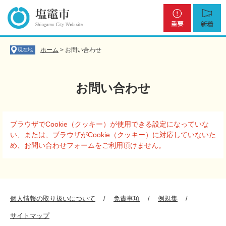
ペ
メ
重
新
ー
ニ
要
着
ジ
ュ
の
ー
先
を
ホーム
>
お問い合わせ
現在地
頭
飛
で
ば
す
し
お問い合わせ
。
て
本
文
本
へ
ブラウザでCookie（クッキー）が使用できる設定になっていな
文
い、または、ブラウザがCookie（クッキー）に対応していないた
め、お問い合わせフォームをご利用頂けません。
個人情報の取り扱いについて
免責事項
例規集
サイトマップ