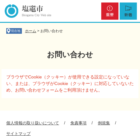
ペ
メ
重
新
ー
ニ
要
着
ジ
ュ
の
ー
先
を
ホーム
>
お問い合わせ
現在地
頭
飛
で
ば
す
し
お問い合わせ
。
て
本
文
本
へ
ブラウザでCookie（クッキー）が使用できる設定になっていな
文
い、または、ブラウザがCookie（クッキー）に対応していないた
め、お問い合わせフォームをご利用頂けません。
個人情報の取り扱いについて
免責事項
例規集
サイトマップ