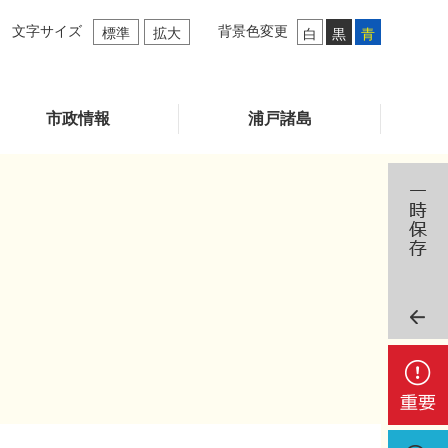
文字サイズ
背景色変更
標準
拡大
白
黒
青
市政情報
浦戸諸島
重
要
検