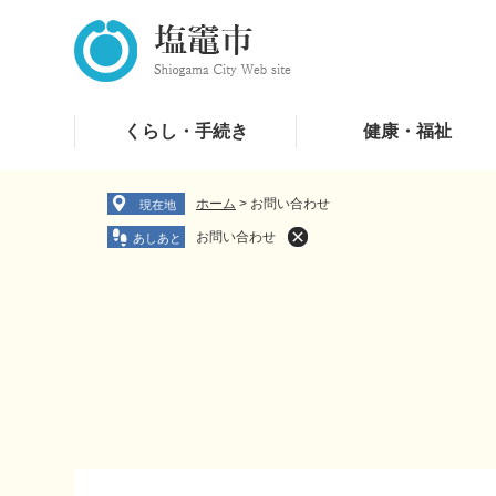
ペ
メ
ー
ニ
ジ
ュ
の
ー
先
を
くらし・手続き
健康・福祉
頭
飛
で
ば
す
し
ホーム
>
お問い合わせ
現在地
。
て
お問い合わせ
本
文
へ
本