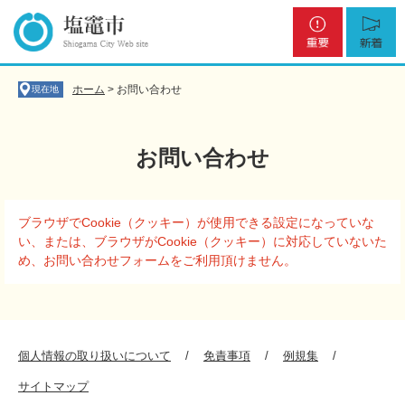
ペ
メ
重
新
ー
ニ
要
着
ジ
ュ
の
ー
先
を
ホーム
>
お問い合わせ
現在地
頭
飛
で
ば
す
し
お問い合わせ
。
て
本
文
本
へ
ブラウザでCookie（クッキー）が使用できる設定になっていな
文
い、または、ブラウザがCookie（クッキー）に対応していないた
め、お問い合わせフォームをご利用頂けません。
個人情報の取り扱いについて
免責事項
例規集
サイトマップ