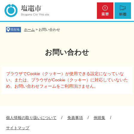
ペ
メ
重
新
ー
ニ
要
着
ジ
ュ
の
ー
先
を
ホーム
>
お問い合わせ
現在地
頭
飛
で
ば
す
し
お問い合わせ
。
て
本
文
本
へ
ブラウザでCookie（クッキー）が使用できる設定になっていな
文
い、または、ブラウザがCookie（クッキー）に対応していないた
め、お問い合わせフォームをご利用頂けません。
個人情報の取り扱いについて
免責事項
例規集
サイトマップ