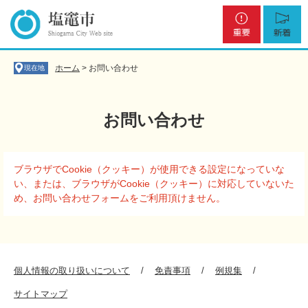
ペ
メ
重
新
ー
ニ
要
着
ジ
ュ
の
ー
先
を
ホーム
>
お問い合わせ
現在地
頭
飛
で
ば
す
し
お問い合わせ
。
て
本
文
本
へ
ブラウザでCookie（クッキー）が使用できる設定になっていな
文
い、または、ブラウザがCookie（クッキー）に対応していないた
め、お問い合わせフォームをご利用頂けません。
個人情報の取り扱いについて
免責事項
例規集
サイトマップ