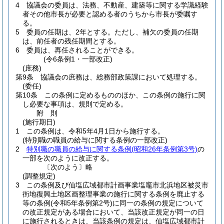
4
協議会の委員は、法務、不動産、建築等に関する学識経験
者その他市長が必要と認める者のうちから市長が委嘱す
る。
5
委員の任期は、2年とする。
ただし、補欠の委員の任期
は、前任者の残任期間とする。
6
委員は、再任されることができる。
(令6条例1・一部改正)
(庶務)
第9条
協議会の庶務は、総務部政策課において処理する。
(委任)
第10条
この条例に定めるもののほか、この条例の施行に関
し必要な事項は、規則で定める。
附
則
(施行期日)
1
この条例は、令和5年4月1日から施行する。
(特別職の職員の給与に関する条例の一部改正)
2
特別職の職員の給与に関する条例
(昭和26年条例第3号)
の
一部を次のように改正する。
〔次のよう〕略
(調整規定)
3
この条例及び仙塩広域都市計画事業塩竈市北浜地区被災市
街地復興土地区画整理事業の施行に関する条例を廃止する
等の条例
(令和5年条例第2号)
に同一の条例の規定について
の改正規定がある場合において、当該改正規定が同一の日
に施行されるときは、当該条例の規定は、仙塩広域都市計