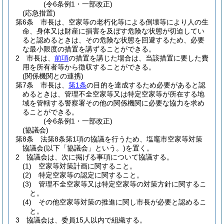
(令6条例1・一部改正)
(応急措置)
第6条
市長は、空家等の老朽化等による倒壊等により人の生
命、身体又は財産に損害を及ぼす危険な状態が切迫してい
ると認めるときは、その危険な状態を回避するため、必要
な最小限度の措置を講ずることができる。
2
市長は、
前項
の措置を講じた場合は、当該措置に要した費
用を所有者等から徴収することができる。
(関係機関との連携)
第7条
市長は、
第1条
の目的を達成するため必要があると認
めるときは、管理不全空家等又は特定空家等が所在する地
域を管轄する警察署その他の関係機関に必要な協力を求め
ることができる。
(令6条例1・一部改正)
(協議会)
第8条
法第8条第1項の協議を行うため、塩竈市空家等対策
協議会
(以下「協議会」という。)
を置く。
2
協議会は、次に掲げる事項について協議する。
(1)
空家等対策計画に関すること。
(2)
特定空家等の認定に関すること。
(3)
管理不全空家等又は特定空家等の対策方針に関するこ
と。
(4)
その他空家等対策の推進に関し市長が必要と認めるこ
と。
3
協議会は、委員15人以内で組織する。