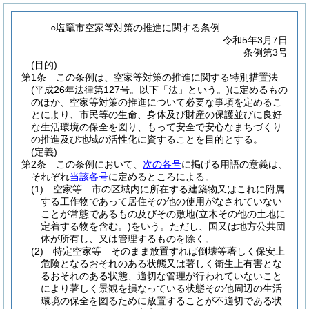
○塩竈市空家等対策の推進に関する条例
令和5年3月7日
条例第3号
(目的)
第1条
この条例は、空家等対策の推進に関する特別措置法
(平成26年法律第127号。以下「法」という。)
に定めるもの
のほか、空家等対策の推進について必要な事項を定めるこ
とにより、市民等の生命、身体及び財産の保護並びに良好
な生活環境の保全を図り、もって安全で安心なまちづくり
の推進及び地域の活性化に資することを目的とする。
(定義)
第2条
この条例において、
次の各号
に掲げる用語の意義は、
それぞれ
当該各号
に定めるところによる。
(1)
空家等 市の区域内に所在する建築物又はこれに附属
する工作物であって居住その他の使用がなされていない
ことが常態であるもの及びその敷地
(立木その他の土地に
定着する物を含む。)
をいう。
ただし、国又は地方公共団
体が所有し、又は管理するものを除く。
(2)
特定空家等 そのまま放置すれば倒壊等著しく保安上
危険となるおそれのある状態又は著しく衛生上有害とな
るおそれのある状態、適切な管理が行われていないこと
により著しく景観を損なっている状態その他周辺の生活
環境の保全を図るために放置することが不適切である状