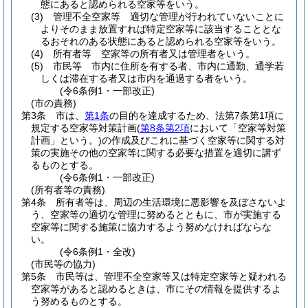
態にあると認められる空家等をいう。
(3)
管理不全空家等 適切な管理が行われていないことに
よりそのまま放置すれば特定空家等に該当することとな
るおそれのある状態にあると認められる空家等をいう。
(4)
所有者等 空家等の所有者又は管理者をいう。
(5)
市民等 市内に住所を有する者、市内に通勤、通学若
しくは滞在する者又は市内を通過する者をいう。
(令6条例1・一部改正)
(市の責務)
第3条
市は、
第1条
の目的を達成するため、法第7条第1項に
規定する空家等対策計画
(
第8条第2項
において「空家等対策
計画」という。)
の作成及びこれに基づく空家等に関する対
策の実施その他の空家等に関する必要な措置を適切に講ず
るものとする。
(令6条例1・一部改正)
(所有者等の責務)
第4条
所有者等は、周辺の生活環境に悪影響を及ぼさないよ
う、空家等の適切な管理に努めるとともに、市が実施する
空家等に関する施策に協力するよう努めなければならな
い。
(令6条例1・全改)
(市民等の協力)
第5条
市民等は、管理不全空家等又は特定空家等と疑われる
空家等があると認めるときは、市にその情報を提供するよ
う努めるものとする。