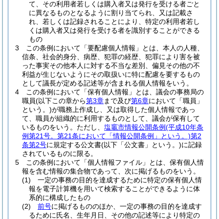
て、その利用者若しくは購入者又は発行を受ける者ごと
に異なるものとなるように割り当てられ、又は記載さ
れ、若しくは記録されることにより、特定の利用者若し
くは購入者又は発行を受ける者を識別することができる
もの
3
この条例において「要配慮個人情報」とは、本人の人種、
信条、社会的身分、病歴、犯罪の経歴、犯罪により害を被
った事実その他本人に対する不当な差別、偏見その他の不
利益が生じないようにその取扱いに特に配慮を要するもの
として議長が定める記述等が含まれる個人情報をいう。
4
この条例において「保有個人情報」とは、議会の事務局の
職員
(以下この章から
第3章
まで及び
第6章
において「職員」
という。)
が職務上作成し、又は取得した個人情報であっ
て、職員が組織的に利用するものとして、議会が保有して
いるものをいう。
ただし、
塩竈市情報公開条例
(平成10年条
例第21号。第21条において「情報公開条例」という。)
第2
条第2号
に規定する公文書
(以下「公文書」という。)
に記録
されているものに限る。
5
この条例において「個人情報ファイル」とは、保有個人情
報を含む情報の集合物であって、次に掲げるものをいう。
(1)
一定の事務の目的を達成するために特定の保有個人情
報を電子計算機を用いて検索することができるように体
系的に構成したもの
(2)
前号
に掲げるもののほか、一定の事務の目的を達成す
るために氏名、生年月日、その他の記述等により特定の