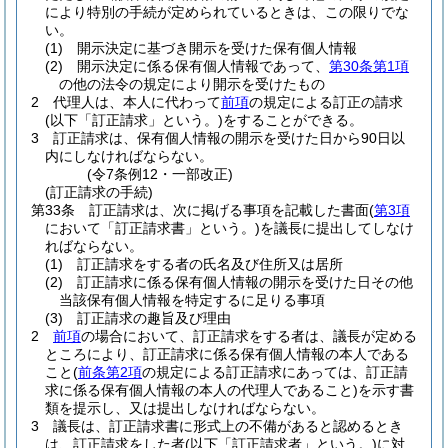
により特別の手続が定められているときは、この限りでな
い。
(1)
開示決定に基づき開示を受けた保有個人情報
(2)
開示決定に係る保有個人情報であって、
第30条第1項
の他の法令の規定により開示を受けたもの
2
代理人は、本人に代わって
前項
の規定による訂正の請求
(以下「訂正請求」という。)
をすることができる。
3
訂正請求は、保有個人情報の開示を受けた日から90日以
内にしなければならない。
(令7条例12・一部改正)
(訂正請求の手続)
第33条
訂正請求は、次に掲げる事項を記載した書面
(
第3項
において「訂正請求書」という。)
を議長に提出してしなけ
ればならない。
(1)
訂正請求をする者の氏名及び住所又は居所
(2)
訂正請求に係る保有個人情報の開示を受けた日その他
当該保有個人情報を特定するに足りる事項
(3)
訂正請求の趣旨及び理由
2
前項
の場合において、訂正請求をする者は、議長が定める
ところにより、訂正請求に係る保有個人情報の本人である
こと
(
前条第2項
の規定による訂正請求にあっては、訂正請
求に係る保有個人情報の本人の代理人であること)
を示す書
類を提示し、又は提出しなければならない。
3
議長は、訂正請求書に形式上の不備があると認めるとき
は、訂正請求をした者
(以下「訂正請求者」という。)
に対