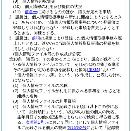
(9)
個人情報の収集先
(10)
個人情報の利用及び提供の状況
(11)
前各号
に掲げるもののほか、議長が定める事項
2
議長は、個人情報取扱事務を新たに開始しようとするとき
は、あらかじめ、当該個人情報取扱事務について登録簿に
登録しなければならない。
登録した事項を変更しようとす
るときも、同様とする。
3
議長は、
前項
の規定により登録した個人情報取扱事務を廃
止したときは、速やかに当該個人情報取扱事務の登録を抹
消しなければならない。
(個人情報ファイル簿の作成及び公表)
第18条
議長は、その定めるところにより、議会が保有して
いる個人情報ファイルについて、それぞれ次に掲げる事項
その他議長が定める事項を記載した帳簿
(
第3項
において
「個人情報ファイル簿」という。)
を作成し、公表しなけれ
ばならない。
(1)
個人情報ファイルの名称
(2)
個人情報ファイルが利用に供される事務をつかさどる
組織の名称
(3)
個人情報ファイルの利用目的
(4)
個人情報ファイルに記録される項目
(以下この条にお
いて「記録項目」という。)
及び本人
(他の個人の氏名、
生年月日その他の記述等によらないで検索し得る者に限
る。
次項第1号カ
において同じ。)
として個人情報ファイ
ルに記録される個人の範囲
(
次項第2号
において「記録範