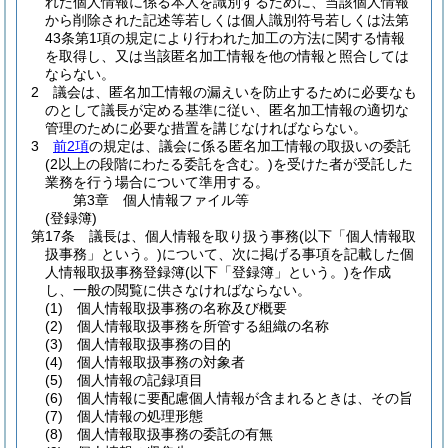
れた個人情報に係る本人を識別するために、当該個人情報
から削除された記述等若しくは個人識別符号若しくは法第
43条第1項の規定により行われた加工の方法に関する情報
を取得し、又は当該匿名加工情報を他の情報と照合しては
ならない。
2
議会は、匿名加工情報の漏えいを防止するために必要なも
のとして議長が定める基準に従い、匿名加工情報の適切な
管理のために必要な措置を講じなければならない。
3
前2項
の規定は、議会に係る匿名加工情報の取扱いの委託
(2以上の段階にわたる委託を含む。)
を受けた者が受託した
業務を行う場合について準用する。
第3章
個人情報ファイル等
(登録簿)
第17条
議長は、個人情報を取り扱う事務
(以下「個人情報取
扱事務」という。)
について、次に掲げる事項を記載した個
人情報取扱事務登録簿
(以下「登録簿」という。)
を作成
し、一般の閲覧に供さなければならない。
(1)
個人情報取扱事務の名称及び概要
(2)
個人情報取扱事務を所管する組織の名称
(3)
個人情報取扱事務の目的
(4)
個人情報取扱事務の対象者
(5)
個人情報の記録項目
(6)
個人情報に要配慮個人情報が含まれるときは、その旨
(7)
個人情報の処理形態
(8)
個人情報取扱事務の委託の有無