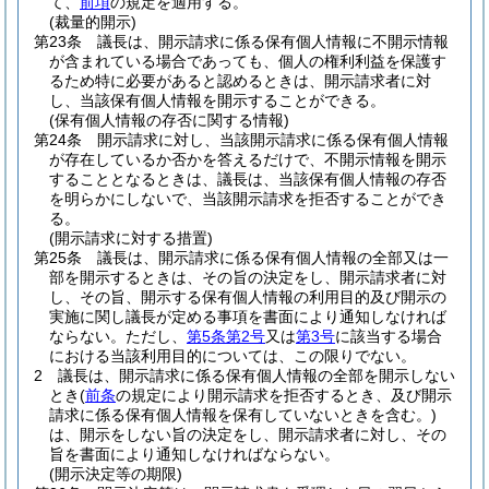
て、
前項
の規定を適用する。
(裁量的開示)
第23条
議長は、開示請求に係る保有個人情報に不開示情報
が含まれている場合であっても、個人の権利利益を保護す
るため特に必要があると認めるときは、開示請求者に対
し、当該保有個人情報を開示することができる。
(保有個人情報の存否に関する情報)
第24条
開示請求に対し、当該開示請求に係る保有個人情報
が存在しているか否かを答えるだけで、不開示情報を開示
することとなるときは、議長は、当該保有個人情報の存否
を明らかにしないで、当該開示請求を拒否することができ
る。
(開示請求に対する措置)
第25条
議長は、開示請求に係る保有個人情報の全部又は一
部を開示するときは、その旨の決定をし、開示請求者に対
し、その旨、開示する保有個人情報の利用目的及び開示の
実施に関し議長が定める事項を書面により通知しなければ
ならない。
ただし、
第5条第2号
又は
第3号
に該当する場合
における当該利用目的については、この限りでない。
2
議長は、開示請求に係る保有個人情報の全部を開示しない
とき
(
前条
の規定により開示請求を拒否するとき、及び開示
請求に係る保有個人情報を保有していないときを含む。)
は、開示をしない旨の決定をし、開示請求者に対し、その
旨を書面により通知しなければならない。
(開示決定等の期限)