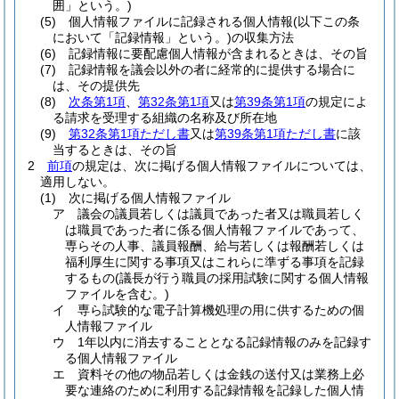
囲」という。)
(5)
個人情報ファイルに記録される個人情報
(以下この条
において「記録情報」という。)
の収集方法
(6)
記録情報に要配慮個人情報が含まれるときは、その旨
(7)
記録情報を議会以外の者に経常的に提供する場合に
は、その提供先
(8)
次条第1項
、
第32条第1項
又は
第39条第1項
の規定によ
る請求を受理する組織の名称及び所在地
(9)
第32条第1項ただし書
又は
第39条第1項ただし書
に該
当するときは、その旨
2
前項
の規定は、次に掲げる個人情報ファイルについては、
適用しない。
(1)
次に掲げる個人情報ファイル
ア
議会の議員若しくは議員であった者又は職員若しく
は職員であった者に係る個人情報ファイルであって、
専らその人事、議員報酬、給与若しくは報酬若しくは
福利厚生に関する事項又はこれらに準ずる事項を記録
するもの
(議長が行う職員の採用試験に関する個人情報
ファイルを含む。)
イ
専ら試験的な電子計算機処理の用に供するための個
人情報ファイル
ウ
1年以内に消去することとなる記録情報のみを記録す
る個人情報ファイル
エ
資料その他の物品若しくは金銭の送付又は業務上必
要な連絡のために利用する記録情報を記録した個人情