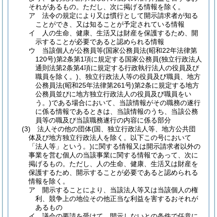
それがあるもの。
ただし、次に掲げる情報を除く。
ア
法令の規定により又は慣行として開示請求者が知る
ことができ、又は知ることが予定されている情報
イ
人の生命、健康、生活又は財産を保護するため、開
示することが必要であると認められる情報
ウ
当該個人が公務員等
(国家公務員法
(昭和22年法律第
120号)
第2条第1項に規定する国家公務員
(独立行政法人
通則法第2条第4項に規定する行政執行法人の役員及び
職員を除く。)
、独立行政法人等の役員及び職員、地方
公務員法
(昭和25年法律第261号)
第2条に規定する地方
公務員並びに地方独立行政法人の役員及び職員をい
う。)
である場合において、当該情報がその職務の遂行
に係る情報であるときは、当該情報のうち、当該公務
員等の職及び当該職務遂行の内容に係る部分
(3)
法人その他の団体
(国、独立行政法人等、地方公共団
体及び地方独立行政法人を除く。以下この号において
「法人等」という。)
に関する情報又は開示請求者以外の
事業を営む個人の当該事業に関する情報であって、次に
掲げるもの。
ただし、人の生命、健康、生活又は財産を
保護するため、開示することが必要であると認められる
情報を除く。
ア
開示することにより、当該法人等又は当該個人の権
利、競争上の地位その他正当な利益を害するおそれが
あるもの
イ
議会の要請を受けて、開示しないとの条件で任意に