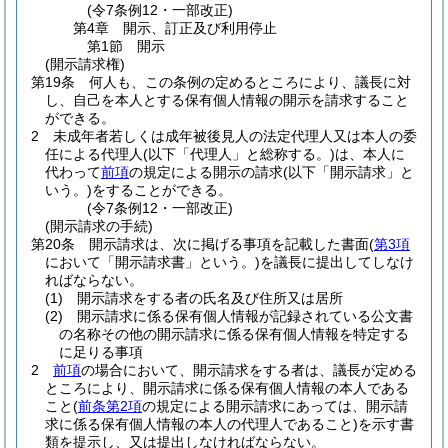
(令7条例12・一部改正)
第4章
開示、訂正及び利用停止
第1節
開示
(開示請求権)
第19条
何人も、この条例の定めるところにより、議長に対
し、自己を本人とする保有個人情報の開示を請求すること
ができる。
2
未成年者若しくは成年被後見人の法定代理人又は本人の委
任による代理人
(以下「代理人」と総称する。)
は、本人に
代わって
前項
の規定による開示の請求
(以下「開示請求」と
いう。)
をすることができる。
(令7条例12・一部改正)
(開示請求の手続)
第20条
開示請求は、次に掲げる事項を記載した書面
(
第3項
において「開示請求書」という。)
を議長に提出してしなけ
ればならない。
(1)
開示請求をする者の氏名及び住所又は居所
(2)
開示請求に係る保有個人情報が記録されている公文書
の名称その他の開示請求に係る保有個人情報を特定する
に足りる事項
2
前項
の場合において、開示請求をする者は、議長が定める
ところにより、開示請求に係る保有個人情報の本人である
こと
(
前条第2項
の規定による開示請求にあっては、開示請
求に係る保有個人情報の本人の代理人であること)
を示す書
類を提示し、又は提出しなければならない。