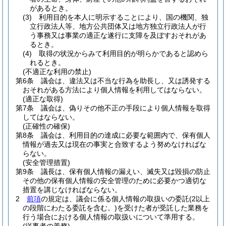
があるとき。
(3)
利用目的を本人に明示することにより、国の機関、独
立行政法人等、地方公共団体又は地方独立行政法人が行
う事務又は事業の適正な遂行に支障を及ぼすおそれがあ
るとき。
(4)
取得の状況からみて利用目的が明らかであると認めら
れるとき。
(不適正な利用の禁止)
第6条
議会は、違法又は不当な行為を助長し、又は誘発する
おそれがある方法により個人情報を利用してはならない。
(適正な取得)
第7条
議会は、偽りその他不正の手段により個人情報を取得
してはならない。
(正確性の確保)
第8条
議会は、利用目的の達成に必要な範囲内で、保有個人
情報が過去又は現在の事実と合致するよう努めなければな
らない。
(安全管理措置)
第9条
議長は、保有個人情報の漏えい、滅失又は毀損の防止
その他の保有個人情報の安全管理のために必要かつ適切な
措置を講じなければならない。
2
前項
の規定は、議会に係る個人情報の取扱いの委託
(2以上
の段階にわたる委託を含む。)
を受けた者が受託した業務を
行う場合における個人情報の取扱いについて準用する。