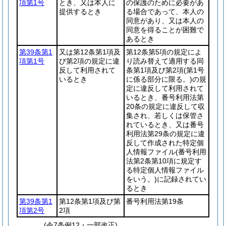
項第1号
とき、又は本人に
の保護のために必要があ
提供するとき
る場合であって、本人の
同意があり、又は本人の
同意を得ることが困難で
あるとき
第39条第1
又は第12条第1項及
第12条第5項の規定によ
項第1号
び第2項の規定に違
り読み替えて適用する同
反して利用されて
条第1項及び第2項
(第1号
いるとき
に係る部分に限る。)
の規
定に違反して利用されて
いるとき、番号利用法第
20条の規定に違反して収
集され、若しくは保管さ
れているとき、又は番号
利用法第29条の規定に違
反して作成された特定個
人情報ファイル
(番号利用
法第2条第10項に規定す
る特定個人情報ファイル
をいう。)
に記録されてい
るとき
第39条第1
第12条第1項及び第
番号利用法第19条
項第2号
2項
(令7条例12・一部改正)