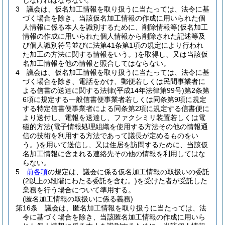
じなければならない。
3
議会は、仮名加工情報を取り扱うに当たっては、法令に基
づく場合を除き、当該仮名加工情報の作成に用いられた個
人情報に係る本人を識別するために、削除情報等
(仮名加工
情報の作成に用いられた個人情報から削除された記述等及
び個人識別符号並びに法第41条第1項の規定により行われ
た加工の方法に関する情報をいう。)
を取得し、又は当該仮
名加工情報を他の情報と照合してはならない。
4
議会は、仮名加工情報を取り扱うに当たっては、法令に基
づく場合を除き、電話をかけ、郵便若しくは民間事業者に
よる信書の送達に関する法律
(平成14年法律第99号)
第2条第
6項に規定する一般信書便事業者若しくは同条第9項に規定
する特定信書便事業者による同条第2項に規定する信書便に
より送付し、電報を送達し、ファクシミリ装置若しくは電
磁的方法
(電子情報処理組織を使用する方法その他の情報通
信の技術を利用する方法であって議長が定めるものをい
う。)
を用いて送信し、又は住居を訪問するために、当該仮
名加工情報に含まれる連絡先その他の情報を利用してはな
らない。
5
前各項
の規定は、議会に係る仮名加工情報の取扱いの委託
(2以上の段階にわたる委託を含む。)
を受けた者が受託した
業務を行う場合について準用する。
(匿名加工情報の取扱いに係る義務)
第16条
議会は、匿名加工情報を取り扱うに当たっては、法
令に基づく場合を除き、当該匿名加工情報の作成に用いら