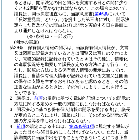
るときは、開示決定の日と開示を実施する日との間に少な
くとも2週間を置かなければならない。
この場合において、
議長は、開示決定後直ちに、当該意見書
(
第46条
において
「反対意見書」という。)
を提出した第三者に対し、開示決
定をした旨及びその理由並びに開示を実施する日を書面に
より通知しなければならない。
(令7条例12・一部改正)
(開示の実施)
第29条
保有個人情報の開示は、当該保有個人情報が、文書
又は図画に記録されているときは閲覧又は写しの交付によ
り、電磁的記録に記録されているときはその種別、情報化
の進展状況等を勘案して議長が定める方法により行う。
た
だし、閲覧の方法による保有個人情報の開示にあっては、
議長は、当該保有個人情報が記録されている文書又は図画
の保存に支障を生ずるおそれがあると認めるとき、その他
正当な理由があるときは、その写しにより、これを行うこ
とができる。
2
議長は、
前項
の規定に基づく電磁的記録についての開示の
方法に関する定めを一般の閲覧に供しなければならない。
3
開示決定に基づき保有個人情報の開示を受ける者は、議長
が定めるところにより、議長に対し、その求める開示の実
施の方法等を申し出なければならない。
4
前項
の規定による申出は、
第25条第1項
に規定する通知が
あった日から30日以内にしなければならない。
ただし、当
該期間内に当該申出をすることができないことにつき正当