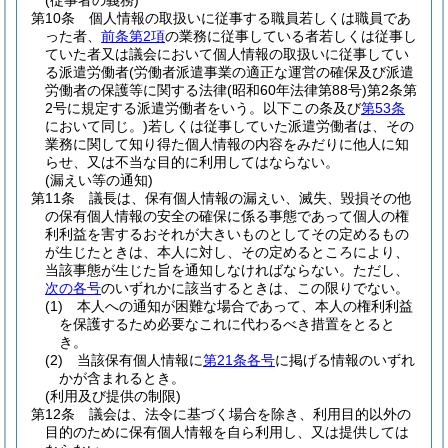
(従事者の義務)
第10条
個人情報の取扱いに従事する職員若しくは職員であ
った者、
前条第2項
の業務に従事している者若しくは従事し
ていた者又は議会において個人情報の取扱いに従事してい
る派遣労働者
(労働者派遣事業の適正な運営の確保及び派遣
労働者の保護等に関する法律
(昭和60年法律第88号)
第2条第
2号に規定する派遣労働者をいう。以下この条及び
第53条
において同じ。)
若しくは従事していた派遣労働者は、その
業務に関して知り得た個人情報の内容をみだりに他人に知
らせ、又は不当な目的に利用してはならない。
(漏えい等の通知)
第11条
議長は、保有個人情報の漏えい、滅失、毀損その他
の保有個人情報の安全の確保に係る事態であって個人の権
利利益を害するおそれが大きいものとしてその定めるもの
が生じたときは、本人に対し、その定めるところにより、
当該事態が生じた旨を通知しなければならない。
ただし、
次の各号
のいずれかに該当するときは、この限りでない。
(1)
本人への通知が困難な場合であって、本人の権利利益
を保護するため必要なこれに代わるべき措置をとると
き。
(2)
当該保有個人情報に
第21条各号
に掲げる情報のいずれ
かが含まれるとき。
(利用及び提供の制限)
第12条
議会は、法令に基づく場合を除き、利用目的以外の
目的のために保有個人情報を自ら利用し、又は提供しては