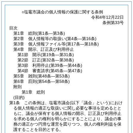
○塩竈市議会の個人情報の保護に関する条例
令和4年12月22日
条例第33号
目次
第1章
総則
(第1条―第3条)
第2章
個人情報等の取扱い
(第4条―第16条)
第3章
個人情報ファイル等
(第17条―第18条)
第4章
開示、訂正及び利用停止
第1節
開示
(第19条―第31条)
第2節
訂正
(第32条―第38条)
第3節
利用停止
(第39条―第44条)
第4節
審査請求
(第45条―第47条)
第5章
雑則
(第48条―第53条)
第6章
罰則
(第54条―第58条)
附則
第1章
総則
(目的)
第1条
この条例は、塩竈市議会
(以下「議会」という)
におけ
る個人情報の適正な取扱いに関し必要な事項を定めるとと
もに、議会が保有する個人情報の開示、訂正及び利用停止
を求める個人の権利を明らかにすることにより、議会の事
務の適正かつ円滑な運営を図りつつ、個人の権利利益を保
護することを目的とする。