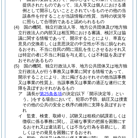
提供されたものであって、法人等又は個人における通
例として開示しないこととされているものその他の当
該条件を付することが当該情報の性質、当時の状況等
に照らして合理的であると認められるもの
(4)
国の機関、独立行政法人等、地方公共団体及び地方独
立行政法人の内部又は相互間における審議、検討又は協
議に関する情報であって、開示することにより、率直な
意見の交換若しくは意思決定の中立性が不当に損なわれ
るおそれ、不当に住民の間に混乱を生じさせるおそれ又
は特定の者に不当に利益を与え若しくは不利益を及ぼす
おそれがあるもの
(5)
国の機関、独立行政法人等、地方公共団体又は地方独
立行政法人が行う事務又は事業に関する情報であって、
開示することにより、次に掲げるおそれその他当該事務
又は事業の性質上、当該事務又は事業の適正な遂行に支
障を及ぼすおそれがあるもの
ア
議長が
第25条各項
の決定
(以下「開示決定等」とい
う。)
をする場合において、犯罪の予防、鎮圧又は捜査
その他の公共の安全と秩序の維持に支障を及ぼすおそ
れ
イ
監査、検査、取締り、試験又は租税の賦課若しくは
徴収に係る事務に関し、正確な事実の把握を困難にす
るおそれ又は違法若しくは不当な行為を容易にし、若
しくはその発見を困難にするおそれ