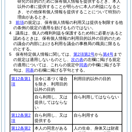
研究の目的のために保有個人情報を提供するとき、本人
以外の者に提供することが明らかに本人の利益になると
き、その他保有個人情報を提供することについて特別の
理由があるとき。
3
前項
の規定は、保有個人情報の利用又は提供を制限する他
の条例の規定の適用を妨げるものではない。
4
議長は、個人の権利利益を保護するため特に必要があると
認めるときは、保有個人情報の利用目的以外の目的のため
の議会の内部における利用を議会の事務局の職員に限るも
のとする。
5
保有特定個人情報に関しては、
第2項第2号
から
第4号
まで
の規定は適用しないものとし、
次の表
の左欄に掲げる規定
の適用については、これらの規定中
同表
の中欄に掲げる字
句は、
同表
の右欄に掲げる字句とする。
第12条第1
法令に基づく場合
利用目的以外の目的
項
を除き、利用目的
以外の目的
自ら利用し、又は
自ら利用してはならない
提供してはならな
い
第12条第2
自ら利用し、又は
自ら利用する
項
提供する
第12条第2
本人の同意がある
人の生命、身体又は財産