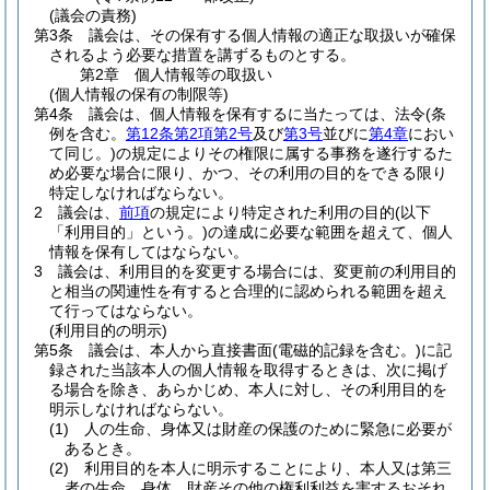
(議会の責務)
第3条
議会は、その保有する個人情報の適正な取扱いが確保
されるよう必要な措置を講ずるものとする。
第2章
個人情報等の取扱い
(個人情報の保有の制限等)
第4条
議会は、個人情報を保有するに当たっては、法令
(条
例を含む。
第12条第2項第2号
及び
第3号
並びに
第4章
におい
て同じ。)
の規定によりその権限に属する事務を遂行するた
め必要な場合に限り、かつ、その利用の目的をできる限り
特定しなければならない。
2
議会は、
前項
の規定により特定された利用の目的
(以下
「利用目的」という。)
の達成に必要な範囲を超えて、個人
情報を保有してはならない。
3
議会は、利用目的を変更する場合には、変更前の利用目的
と相当の関連性を有すると合理的に認められる範囲を超え
て行ってはならない。
(利用目的の明示)
第5条
議会は、本人から直接書面
(電磁的記録を含む。)
に記
録された当該本人の個人情報を取得するときは、次に掲げ
る場合を除き、あらかじめ、本人に対し、その利用目的を
明示しなければならない。
(1)
人の生命、身体又は財産の保護のために緊急に必要が
あるとき。
(2)
利用目的を本人に明示することにより、本人又は第三
者の生命、身体、財産その他の権利利益を害するおそれ