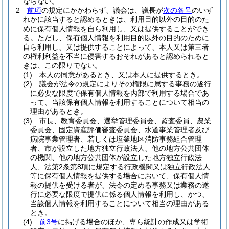
ならない。
2
前項
の規定にかかわらず、議会は、議長が
次の各号
のいず
れかに該当すると認めるときは、利用目的以外の目的のた
めに保有個人情報を自ら利用し、又は提供することができ
る。
ただし、保有個人情報を利用目的以外の目的のために
自ら利用し、又は提供することによって、本人又は第三者
の権利利益を不当に侵害するおそれがあると認められると
きは、この限りでない。
(1)
本人の同意があるとき、又は本人に提供するとき。
(2)
議会が法令の規定によりその権限に属する事務の遂行
に必要な限度で保有個人情報を内部で利用する場合であ
って、当該保有個人情報を利用することについて相当の
理由があるとき。
(3)
市長、教育委員会、選挙管理委員会、監査委員、農業
委員会、固定資産評価審査委員会、水道事業管理者及び
病院事業管理者、若しくは塩釜地区消防事務組合管理
者、市が設立した地方独立行政法人、他の地方公共団体
の機関、他の地方公共団体が設立した地方独立行政法
人、法第2条第8項に規定する行政機関又は独立行政法人
等に保有個人情報を提供する場合において、保有個人情
報の提供を受ける者が、法令の定める事務又は業務の遂
行に必要な限度で提供に係る個人情報を利用し、かつ、
当該個人情報を利用することについて相当の理由がある
とき。
(4)
前3号
に掲げる場合のほか、専ら統計の作成又は学術