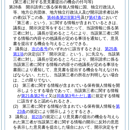
(第三者に対する意見書提出の機会の付与等)
第28条
開示請求に係る保有個人情報に国、独立行政法人
等、地方公共団体、地方独立行政法人及び開示請求者以外
の者
(以下この条、
第46条第2項第3号
及び
第47条
において
「第三者」という。)
に関する情報が含まれているときは、
議長は、開示決定等をするに当たって、当該情報に係る第
三者に対し、議長が定めるところにより、当該第三者に関
する情報の内容その他議長が定める事項を通知して、意見
書を提出する機会を与えることができる。
2
議長は、
次の各号
のいずれかに該当するときは、
第25条
第1項
の決定
(以下「開示決定」という。)
に先立ち、当該第
三者に対し、議長が定めるところにより、開示請求に係る
当該第三者に関する情報の内容その他議長が定める事項を
書面により通知して、意見書を提出する機会を与えなけれ
ばならない。
ただし、当該第三者の所在が判明しない場合
は、この限りでない。
(1)
第三者に関する情報が含まれている保有個人情報を開
示しようとする場合であって、当該第三者に関する情報
が
第21条第2号イ
又は
同条第3号ただし書
に規定する情報
に該当すると認められるとき。
(2)
第三者に関する情報が含まれている保有個人情報を
第
23条
の規定により開示しようとするとき。
3
議長は、
前2項
の規定により意見書の提出の機会を与えら
れた第三者が当該第三者に関する情報の開示に反対の意思
を表示した意見書を提出した場合において、開示決定をす