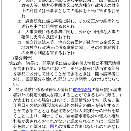
ウ
契約、交渉又は争訟に係る事務に関し、国、独立行
政法人等、地方公共団体又は地方独立行政法人の財産
上の利益又は当事者としての地位を不当に害するおそ
れ
エ
調査研究に係る事務に関し、その公正かつ能率的な
遂行を不当に阻害するおそれ
オ
人事管理に係る事務に関し、公正かつ円滑な人事の
確保に支障を及ぼすおそれ
カ
独立行政法人等、地方公共団体が経営する企業又は
地方独立行政法人に係る事業に関し、その企業経営上
の正当な利益を害するおそれ
(部分開示)
第22条
議長は、開示請求に係る保有個人情報に不開示情報
が含まれている場合において、不開示情報に該当する部分
を容易に区分して除くことができるときは、開示請求者に
対し、当該部分を除いた部分につき開示しなければならな
い。
2
開示請求に係る保有個人情報に
前条第2号
の情報
(開示請求
者以外の特定の個人を識別することができるものに限る。)
が含まれている場合において、当該情報のうち、氏名、生
年月日その他の開示請求者以外の特定の個人を識別するこ
とができることとなる記述等及び個人識別符号の部分を除
くことにより、開示しても、開示請求者以外の個人の権利
利益が害されるおそれがないと認められるときは、当該部
分を除いた部分は、
同号
の情報に含まれないものとみなし