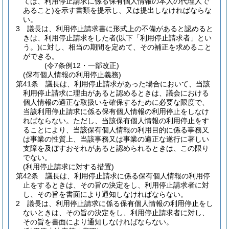
ては、利用停止請求に係る保有個人情報の本人の代理人で
あること)
を示す書類を提示し、又は提出しなければならな
い。
3
議長は、利用停止請求書に形式上の不備があると認めると
きは、利用停止請求をした者
(以下「利用停止請求者」とい
う。)
に対し、相当の期間を定めて、その補正を求めること
ができる。
(令7条例12・一部改正)
(保有個人情報の利用停止義務)
第41条
議長は、利用停止請求があった場合において、当該
利用停止請求に理由があると認めるときは、議会における
個人情報の適正な取扱いを確保するために必要な限度で、
当該利用停止請求に係る保有個人情報の利用停止をしなけ
ればならない。
ただし、当該保有個人情報の利用停止をす
ることにより、当該保有個人情報の利用目的に係る事務又
は事業の性質上、当該事務又は事業の適正な遂行に著しい
支障を及ぼすおそれがあると認められるときは、この限り
でない。
(利用停止請求に対する措置)
第42条
議長は、利用停止請求に係る保有個人情報の利用停
止をするときは、その旨の決定をし、利用停止請求者に対
し、その旨を書面により通知しなければならない。
2
議長は、利用停止請求に係る保有個人情報の利用停止をし
ないときは、その旨の決定をし、利用停止請求者に対し、
その旨を書面により通知しなければならない。