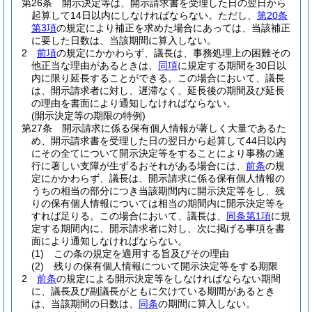
第26条
開示決定等は、開示請求書を受理した日の翌日から
起算して14日以内にしなければならない。
ただし、
第20条
第3項
の規定により補正を求めた場合にあっては、当該補正
に要した日数は、当該期間に算入しない。
2
前項
の規定にかかわらず、議長は、事務処理上の困難その
他正当な理由があるときは、
同項
に規定する期間を30日以
内に限り延長することができる。
この場合において、議長
は、開示請求者に対し、遅滞なく、延長後の期間及び延長
の理由を書面により通知しなければならない。
(開示決定等の期限の特例)
第27条
開示請求に係る保有個人情報が著しく大量であるた
め、開示請求書を受理した日の翌日から起算して44日以内
にその全てについて開示決定等をすることにより事務の遂
行に著しい支障が生ずるおそれがある場合には、
前条
の規
定にかかわらず、議長は、開示請求に係る保有個人情報の
うちの相当の部分につき当該期間内に開示決定等をし、残
りの保有個人情報については相当の期間内に開示決定等を
すれば足りる。
この場合において、議長は、
同条第1項
に規
定する期間内に、開示請求者に対し、次に掲げる事項を書
面により通知しなければならない。
(1)
この条の規定を適用する旨及びその理由
(2)
残りの保有個人情報について開示決定等をする期限
2
前条
の規定による開示決定等をしなければならない期間
に、議長及び副議長がともに欠けている期間があるとき
は、当該期間の日数は、
同条
の期間に算入しない。