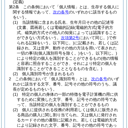
(定義)
第2条
この条例において「個人情報」とは、生存する個人に
関する情報であって、
次の各号
のいずれかに該当するもの
をいう。
(1)
当該情報に含まれる氏名、生年月日その他の記述等
(文書、図画若しくは電磁的記録
(電磁的方式
(電子的方
式、磁気的方式その他人の知覚によっては認識すること
ができない方式をいう。
次項第2号
において同じ。)
で作
られる記録をいう。以下同じ。)
に記載され、若しくは記
録され、又は音声、動作その他の方法を用いて表された
一切の事項
(個人識別符号を除く。)
をいう。以下同じ。)
により特定の個人を識別することができるもの
(他の情報
と容易に照合することができ、それにより特定の個人を
識別することができることとなるものを含む。)
(2)
個人識別符号が含まれるもの
2
この条例において「個人識別符号」とは、
次の各号
のいず
れかに該当する文字、番号、記号その他の符号のうち、議
長が定めるものをいう。
(1)
特定の個人の身体の一部の特徴を電子計算機の用に供
するために変換した文字、番号、記号その他の符号であ
って、当該特定の個人を識別することができるもの
(2)
個人に提供される役務の利用若しくは個人に販売され
る商品の購入に関し割り当てられ、又は個人に発行され
るカードその他の書類に記載され、若しくは電磁的方式
により記録された文字、番号、記号その他の符号であっ