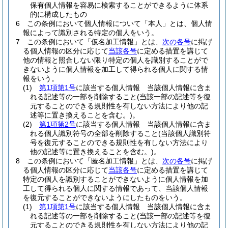
保有個人情報を容易に検索することができるように体系
的に構成したもの
6
この条例において個人情報について「本人」とは、個人情
報によって識別される特定の個人をいう。
7
この条例において「仮名加工情報」とは、
次の各号
に掲げ
る個人情報の区分に応じて
当該各号
に定める措置を講じて
他の情報と照合しない限り特定の個人を識別することがで
きないように個人情報を加工して得られる個人に関する情
報をいう。
(1)
第1項第1号
に該当する個人情報 当該個人情報に含ま
れる記述等の一部を削除すること
(当該一部の記述等を復
元することのできる規則性を有しない方法により他の記
述等に置き換えることを含む。)
。
(2)
第1項第2号
に該当する個人情報 当該個人情報に含ま
れる個人識別符号の全部を削除すること
(当該個人識別符
号を復元することのできる規則性を有しない方法により
他の記述等に置き換えることを含む。)
。
8
この条例において「匿名加工情報」とは、
次の各号
に掲げ
る個人情報の区分に応じて
当該各号
に定める措置を講じて
特定の個人を識別することができないように個人情報を加
工して得られる個人に関する情報であって、当該個人情報
を復元することができないようにしたものをいう。
(1)
第1項第1号
に該当する個人情報 当該個人情報に含ま
れる記述等の一部を削除すること
(当該一部の記述等を復
元することのできる規則性を有しない方法により他の記