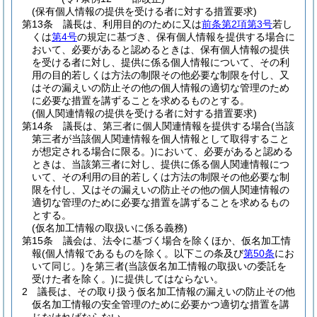
(保有個人情報の提供を受ける者に対する措置要求)
第13条
議長は、利用目的のために又は
前条第2項第3号
若し
くは
第4号
の規定に基づき、保有個人情報を提供する場合に
おいて、必要があると認めるときは、保有個人情報の提供
を受ける者に対し、提供に係る個人情報について、その利
用の目的若しくは方法の制限その他必要な制限を付し、又
はその漏えいの防止その他の個人情報の適切な管理のため
に必要な措置を講ずることを求めるものとする。
(個人関連情報の提供を受ける者に対する措置要求)
第14条
議長は、第三者に個人関連情報を提供する場合
(当該
第三者が当該個人関連情報を個人情報として取得すること
が想定される場合に限る。)
において、必要があると認める
ときは、当該第三者に対し、提供に係る個人関連情報につ
いて、その利用の目的若しくは方法の制限その他必要な制
限を付し、又はその漏えいの防止その他の個人関連情報の
適切な管理のために必要な措置を講ずることを求めるもの
とする。
(仮名加工情報の取扱いに係る義務)
第15条
議会は、法令に基づく場合を除くほか、仮名加工情
報
(個人情報であるものを除く。以下この条及び
第50条
にお
いて同じ。)
を第三者
(当該仮名加工情報の取扱いの委託を
受けた者を除く。)
に提供してはならない。
2
議長は、その取り扱う仮名加工情報の漏えいの防止その他
仮名加工情報の安全管理のために必要かつ適切な措置を講