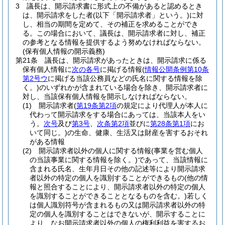
3
議長は、開示請求書に形式上の不備があると認めるとき
は、開示請求をした者
(以下「開示請求者」という。)
に対
し、相当の期間を定めて、その補正を求めることができ
る。
この場合において、議長は、開示請求者に対し、補正
の参考となる情報を提供するよう努めなければならない。
(保有個人情報の開示義務)
第21条
議長は、開示請求があったときは、開示請求に係る
保有個人情報に
次の各号
に掲げる情報
(
情報公開条例第10条
第2号ウ
に掲げる当該公務員などの氏名に関する情報を除
く。)
のいずれかが含まれている場合を除き、開示請求者に
対し、当該保有個人情報を開示しなければならない。
(1)
開示請求者
(
第19条第2項
の規定により代理人が本人に
代わって開示請求をする場合にあっては、当該本人をい
う。
次号
及び
第3号
、
次条第2項
並びに
第28条第1項
にお
いて同じ。)
の生命、健康、生活又は財産を害するおそれ
がある情報
(2)
開示請求者以外の個人に関する情報
(事業を営む個人
の当該事業に関する情報を除く。)
であって、当該情報に
含まれる氏名、生年月日その他の記述等により開示請求
者以外の特定の個人を識別することができるもの
(他の情
報と照合することにより、開示請求者以外の特定の個人
を識別することができることとなるものを含む。)
若しく
は個人識別符号が含まれるもの又は開示請求者以外の特
定の個人を識別することはできないが、開示することに
より、なお開示請求者以外の個人の権利利益を害するお