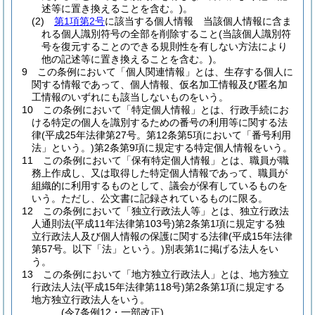
述等に置き換えることを含む。)
。
(2)
第1項第2号
に該当する個人情報 当該個人情報に含ま
れる個人識別符号の全部を削除すること
(当該個人識別符
号を復元することのできる規則性を有しない方法により
他の記述等に置き換えることを含む。)
。
9
この条例において「個人関連情報」とは、生存する個人に
関する情報であって、個人情報、仮名加工情報及び匿名加
工情報のいずれにも該当しないものをいう。
10
この条例において「特定個人情報」とは、行政手続にお
ける特定の個人を識別するための番号の利用等に関する法
律
(平成25年法律第27号。第12条第5項において「番号利用
法」という。)
第2条第9項に規定する特定個人情報をいう。
11
この条例において「保有特定個人情報」とは、職員が職
務上作成し、又は取得した特定個人情報であって、職員が
組織的に利用するものとして、議会が保有しているものを
いう。
ただし、公文書に記録されているものに限る。
12
この条例において「独立行政法人等」とは、独立行政法
人通則法
(平成11年法律第103号)
第2条第1項に規定する独
立行政法人及び個人情報の保護に関する法律
(平成15年法律
第57号。以下「法」という。)
別表第1に掲げる法人をい
う。
13
この条例において「地方独立行政法人」とは、地方独立
行政法人法
(平成15年法律第118号)
第2条第1項に規定する
地方独立行政法人をいう。
(令7条例12・一部改正)