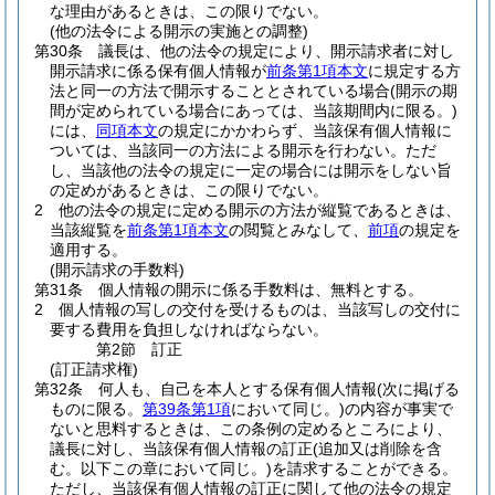
な理由があるときは、この限りでない。
(他の法令による開示の実施との調整)
第30条
議長は、他の法令の規定により、開示請求者に対し
開示請求に係る保有個人情報が
前条第1項本文
に規定する方
法と同一の方法で開示することとされている場合
(開示の期
間が定められている場合にあっては、当該期間内に限る。)
には、
同項本文
の規定にかかわらず、当該保有個人情報に
ついては、当該同一の方法による開示を行わない。
ただ
し、当該他の法令の規定に一定の場合には開示をしない旨
の定めがあるときは、この限りでない。
2
他の法令の規定に定める開示の方法が縦覧であるときは、
当該縦覧を
前条第1項本文
の閲覧とみなして、
前項
の規定を
適用する。
(開示請求の手数料)
第31条
個人情報の開示に係る手数料は、無料とする。
2
個人情報の写しの交付を受けるものは、当該写しの交付に
要する費用を負担しなければならない。
第2節
訂正
(訂正請求権)
第32条
何人も、自己を本人とする保有個人情報
(次に掲げる
ものに限る。
第39条第1項
において同じ。)
の内容が事実で
ないと思料するときは、この条例の定めるところにより、
議長に対し、当該保有個人情報の訂正
(追加又は削除を含
む。以下この章において同じ。)
を請求することができる。
ただし、当該保有個人情報の訂正に関して他の法令の規定