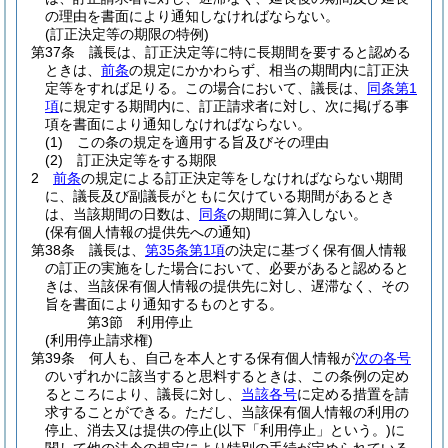
の理由を書面により通知しなければならない。
(訂正決定等の期限の特例)
第37条
議長は、訂正決定等に特に長期間を要すると認める
ときは、
前条
の規定にかかわらず、相当の期間内に訂正決
定等をすれば足りる。
この場合において、議長は、
同条第1
項
に規定する期間内に、訂正請求者に対し、次に掲げる事
項を書面により通知しなければならない。
(1)
この条の規定を適用する旨及びその理由
(2)
訂正決定等をする期限
2
前条
の規定による訂正決定等をしなければならない期間
に、議長及び副議長がともに欠けている期間があるとき
は、当該期間の日数は、
同条
の期間に算入しない。
(保有個人情報の提供先への通知)
第38条
議長は、
第35条第1項
の決定に基づく保有個人情報
の訂正の実施をした場合において、必要があると認めると
きは、当該保有個人情報の提供先に対し、遅滞なく、その
旨を書面により通知するものとする。
第3節
利用停止
(利用停止請求権)
第39条
何人も、自己を本人とする保有個人情報が
次の各号
のいずれかに該当すると思料するときは、この条例の定め
るところにより、議長に対し、
当該各号
に定める措置を請
求することができる。
ただし、当該保有個人情報の利用の
停止、消去又は提供の停止
(以下「利用停止」という。)
に