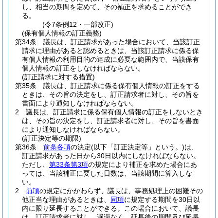
し、相当の期間を定めて、その補正を求めることができ
る。
(令7条例12・一部改正)
(保有個人情報の訂正義務)
第34条
議長は、訂正請求があった場合において、当該訂正
請求に理由があると認めるときは、当該訂正請求に係る保
有個人情報の利用目的の達成に必要な範囲内で、当該保有
個人情報の訂正をしなければならない。
(訂正請求に対する措置)
第35条
議長は、訂正請求に係る保有個人情報の訂正をする
ときは、その旨の決定をし、訂正請求者に対し、その旨を
書面により通知しなければならない。
2
議長は、訂正請求に係る保有個人情報の訂正をしないとき
は、その旨の決定をし、訂正請求者に対し、その旨を書面
により通知しなければならない。
(訂正決定等の期限)
第36条
前条各項
の決定
(以下「訂正決定等」という。)
は、
訂正請求があった日から30日以内にしなければならない。
ただし、
第33条第3項
の規定により補正を求めた場合にあ
っては、当該補正に要した日数は、当該期間に算入しな
い。
2
前項
の規定にかかわらず、議長は、事務処理上の困難その
他正当な理由があるときは、
同項
に規定する期間を30日以
内に限り延長することができる。
この場合において、議長
は、訂正請求者に対し、遅滞なく、延長後の期間及び延長