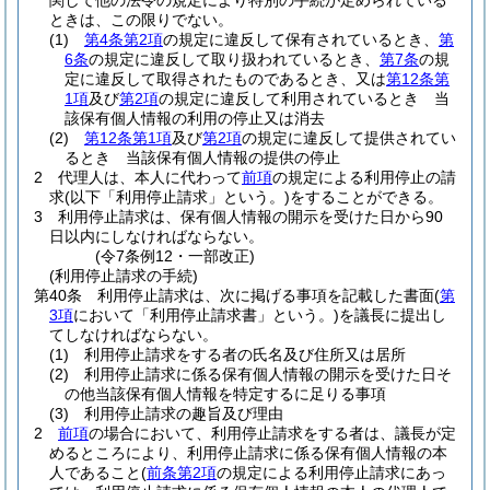
関して他の法令の規定により特別の手続が定められている
ときは、この限りでない。
(1)
第4条第2項
の規定に違反して保有されているとき、
第
6条
の規定に違反して取り扱われているとき、
第7条
の規
定に違反して取得されたものであるとき、又は
第12条第
1項
及び
第2項
の規定に違反して利用されているとき 当
該保有個人情報の利用の停止又は消去
(2)
第12条第1項
及び
第2項
の規定に違反して提供されてい
るとき 当該保有個人情報の提供の停止
2
代理人は、本人に代わって
前項
の規定による利用停止の請
求
(以下「利用停止請求」という。)
をすることができる。
3
利用停止請求は、保有個人情報の開示を受けた日から90
日以内にしなければならない。
(令7条例12・一部改正)
(利用停止請求の手続)
第40条
利用停止請求は、次に掲げる事項を記載した書面
(
第
3項
において「利用停止請求書」という。)
を議長に提出し
てしなければならない。
(1)
利用停止請求をする者の氏名及び住所又は居所
(2)
利用停止請求に係る保有個人情報の開示を受けた日そ
の他当該保有個人情報を特定するに足りる事項
(3)
利用停止請求の趣旨及び理由
2
前項
の場合において、利用停止請求をする者は、議長が定
めるところにより、利用停止請求に係る保有個人情報の本
人であること
(
前条第2項
の規定による利用停止請求にあっ