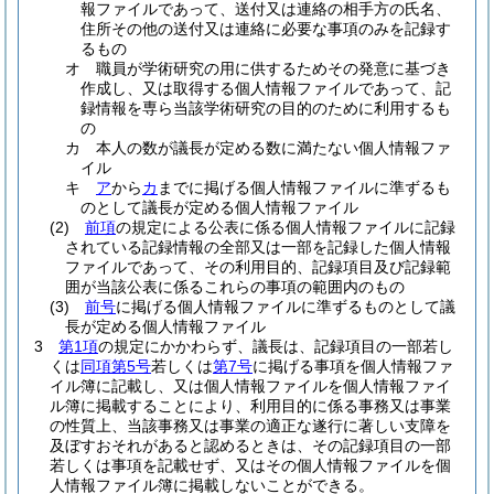
報ファイルであって、送付又は連絡の相手方の氏名、
住所その他の送付又は連絡に必要な事項のみを記録す
るもの
オ
職員が学術研究の用に供するためその発意に基づき
作成し、又は取得する個人情報ファイルであって、記
録情報を専ら当該学術研究の目的のために利用するも
の
カ
本人の数が議長が定める数に満たない個人情報ファ
イル
キ
ア
から
カ
までに掲げる個人情報ファイルに準ずるも
のとして議長が定める個人情報ファイル
(2)
前項
の規定による公表に係る個人情報ファイルに記録
されている記録情報の全部又は一部を記録した個人情報
ファイルであって、その利用目的、記録項目及び記録範
囲が当該公表に係るこれらの事項の範囲内のもの
(3)
前号
に掲げる個人情報ファイルに準ずるものとして議
長が定める個人情報ファイル
3
第1項
の規定にかかわらず、議長は、記録項目の一部若し
くは
同項第5号
若しくは
第7号
に掲げる事項を個人情報ファ
イル簿に記載し、又は個人情報ファイルを個人情報ファイ
ル簿に掲載することにより、利用目的に係る事務又は事業
の性質上、当該事務又は事業の適正な遂行に著しい支障を
及ぼすおそれがあると認めるときは、その記録項目の一部
若しくは事項を記載せず、又はその個人情報ファイルを個
人情報ファイル簿に掲載しないことができる。