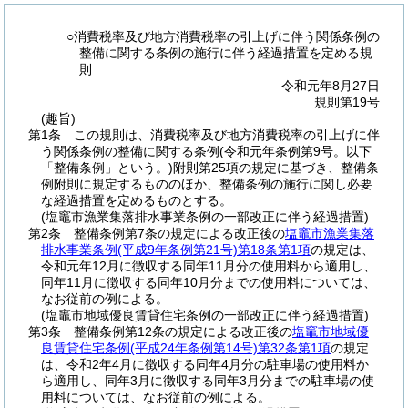
○消費税率及び地方消費税率の引上げに伴う関係条例の
整備に関する条例の施行に伴う経過措置を定める規
則
令和元年8月27日
規則第19号
(趣旨)
第1条
この規則は、消費税率及び地方消費税率の引上げに伴
う関係条例の整備に関する条例
(令和元年条例第9号。以下
「整備条例」という。)
附則第25項の規定に基づき、整備条
例附則に規定するもののほか、整備条例の施行に関し必要
な経過措置を定めるものとする。
(塩竈市漁業集落排水事業条例の一部改正に伴う経過措置)
第2条
整備条例第7条の規定による改正後の
塩竈市漁業集落
排水事業条例
(平成9年条例第21号)
第18条第1項
の規定は、
令和元年12月に徴収する同年11月分の使用料から適用し、
同年11月に徴収する同年10月分までの使用料については、
なお従前の例による。
(塩竈市地域優良賃貸住宅条例の一部改正に伴う経過措置)
第3条
整備条例第12条の規定による改正後の
塩竈市地域優
良賃貸住宅条例
(平成24年条例第14号)
第32条第1項
の規定
は、令和2年4月に徴収する同年4月分の駐車場の使用料か
ら適用し、同年3月に徴収する同年3月分までの駐車場の使
用料については、なお従前の例による。