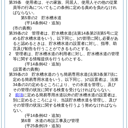
第39条
使用者は、その家族、同居人、使用人その他の従業
員等の行為についてもこの条例に定める責めを負わなけれ
ばならない。
第5章の2
貯水槽水道
(平14条例42・追加)
(市の責務)
第39条の2
管理者は、貯水槽水道
(法第14条第2項第5号に定
める貯水槽水道をいう。以下同じ。)
の管理に関し必要があ
ると認めるときは、貯水槽水道の設置者に対し、指導、助
言及び勧告を行うことができるものとする。
2
管理者は、貯水槽水道の利用者に対し、貯水槽水道の管理
等に関する情報提供を行うものとする。
(平14条例42・追加)
(設置者の責務)
第39条の3
貯水槽水道のうち簡易専用水道
(法第3条第7項に
定める簡易専用水道をいう。以下同じ。)
の設置者は、法第
34条の2の定めるところにより、その水道を管理し、及び
その管理の状況に関する検査を受けなければならない。
2
前項
に定める簡易専用水道以外の貯水槽水道の設置者は、
別に定めるところにより、当該貯水槽水道を管理し、及び
その管理の状況に関する検査を行うよう努めなければなら
ない。
(平14条例42・追加)
第6章
水道の布設工事及び管理
(平25条例19・追加)