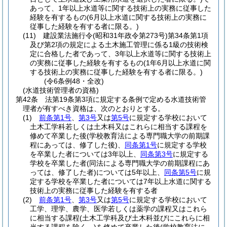
あって、1年以上水道等に関する技術上の実務に従事した
経験を有するもの
(6月以上水道に関する技術上の実務に
従事した経験を有する者に限る。)
(11)
建設業法施行令
(昭和31年政令第273号)
第34条第1項
及び第2項の規定による土木施工管理に係る1級の技術検
定に合格した者であって、3年以上水道等に関する技術上
の実務に従事した経験を有するもの
(1年6月以上水道に関
する技術上の実務に従事した経験を有する者に限る。)
(令6条例48・全改)
(水道技術管理者の資格)
第42条
法第19条第3項に規定する条例で定める水道技術管
理者が有すべき資格は、次のとおりとする。
(1)
前条第1号
、
第3号
又は
第5号
に規定する学校において
土木工学科若しくは土木科又はこれらに相当する課程を
修めて卒業した後
(学校教育法による専門職大学の前期課
程にあっては、修了した後)
、
同条第1号
に規定する学校
を卒業した者については3年以上、
同条第3号
に規定する
学校を卒業した者
(同法による専門職大学の前期課程にあ
っては、修了した者)
については5年以上、
同条第5号
に規
定する学校を卒業した者については7年以上水道に関する
技術上の実務に従事した経験を有する者
(2)
前条第1号
、
第3号
又は
第5号
に規定する学校において
工学、理学、農学、医学若しくは薬学の課程又はこれら
に相当する課程
(土木工学科及び土木科並びにこれらに相