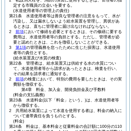
2
私設消火栓を、消防の演習に使用するときは、管理者の指
定する市職員の立会いを要する。
(水道使用者等の管理上の責任)
第21条
水道使用者等は善良な管理者の注意をもって、水が
汚染し、又は漏水しないよう給水装置を管理し、異状があ
るときは、直ちに管理者に届け出なければならない。
2
前項
において修繕を必要とするときは、その修繕に要する
費用は、水道使用者等の負担とする。
ただし、管理者が必
要と認めたときは、これを徴収しないことができる。
3
第1項
の管理義務を怠ったために生じた損害は、水道使用
者等の責任とする。
(給水装置及び水質の検査)
第22条
管理者は、給水装置又は供給する水の水質につい
て、水道使用者等から請求があったときは、検査を行い、
その結果を請求者に通知する。
2
前項
の検査において、特別の費用を要したときは、その実
費額を徴収する。
第4章
料金、加入金、開発負担金及び手数料
(料金の支払義務)
第23条
水道料金
(以下「料金」という。)
は、水道使用者等
から徴収する。
2
共用給水装置によって水道を使用する者は、料金の納入に
ついて連帯責任を負うものとする。
(料金)
第24条
料金は、基本料金と従量料金の合計額に100分の110