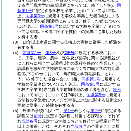
当する課程を除く。)
を修めて卒業した後
(学校教育法に
よる専門職大学の前期課程にあっては、修了した後)
、
同
条第1号
に規定する学校を卒業した者については4年以
上、
同条第3号
に規定する学校を卒業した者
(同法による
専門職大学の前期課程にあっては、修了した者)
について
は6年以上、
同条第5号
に規定する学校を卒業した者につ
いては8年以上水道に関する技術上の実務に従事した経験
を有する者
(3)
10年以上水道に関する技術上の実務に従事した経験を
有する者
(4)
前条第1号
、
第3号
及び
第5号
に規定する学校におい
て、工学、理学、農学、医学及び薬学に関する課程並び
にこれらに相当する課程以外の課程を修めて卒業した
(当
該課程を修めて学校教育法に基づく専門職大学の前期課
程
(以下この号において「専門職大学前期課程」とい
う。)
を修了した場合を含む。)
後、
同条第1号
に規定する
学校の卒業者については5年以上、
同条第3号
に規定する
学校の卒業者
(専門職大学前期課程の修了者を含む。
次号
において同じ。)
については7年以上、
同条第5号
に規定す
る学校の卒業者については9年以上水道に関する技術上の
実務に従事した経験を有する者
(5)
外国の学校において、
第1号
若しくは
第2号
に規定する
課程又は
前号
に規定する課程に相当する課程を、それぞ
れ
当該各号
に規定する学校において修得する程度と同等
以上に修得した後、それぞれ
当該各号
の卒業者ごとに規