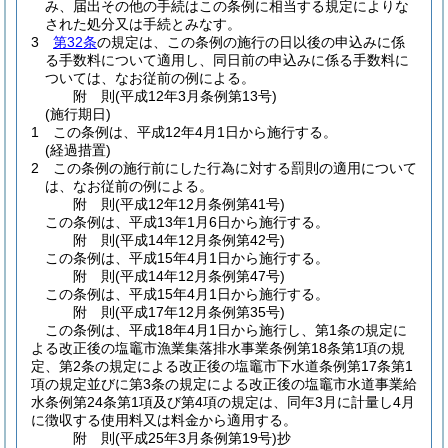
み、届出その他の手続はこの条例に相当する規定によりな
された処分又は手続とみなす。
3
第32条
の規定は、この条例の施行の日以後の申込みに係
る手数料について適用し、同日前の申込みに係る手数料に
ついては、なお従前の例による。
附
則
(平成12年3月
条例第13号)
(施行期日)
1
この条例は、平成12年4月1日から施行する。
(経過措置)
2
この条例の施行前にした行為に対する罰則の適用について
は、なお従前の例による。
附
則
(平成12年12月
条例第41号)
この条例は、平成13年1月6日から施行する。
附
則
(平成14年12月
条例第42号)
この条例は、平成15年4月1日から施行する。
附
則
(平成14年12月
条例第47号)
この条例は、平成15年4月1日から施行する。
附
則
(平成17年12月
条例第35号)
この条例は、平成18年4月1日から施行し、第1条の規定に
よる改正後の塩竈市漁業集落排水事業条例第18条第1項の規
定、第2条の規定による改正後の塩竈市下水道条例第17条第1
項の規定並びに第3条の規定による改正後の塩竈市水道事業給
水条例第24条第1項及び第4項の規定は、同年3月に計量し4月
に徴収する使用料又は料金から適用する。
附
則
(平成25年3月
条例第19号)
抄