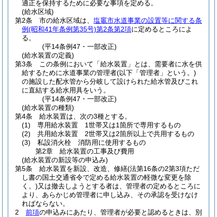
適正を保持するために必要な事項を定める。
(給水区域)
第2条
市の給水区域は、
塩竈市水道事業の設置等に関する条
例
(昭和41年条例第35号)
第2条第2項
に定めるところによ
る。
(平14条例47・一部改正)
(給水装置の定義)
第3条
この条例において「給水装置」とは、需要者に水を供
給するために水道事業の管理者
(以下「管理者」という。)
の施設した配水管から分岐して設けられた給水管及びこれ
に直結する給水用具をいう。
(平14条例47・一部改正)
(給水装置の種類)
第4条
給水装置は、次の3種とする。
(1)
専用給水装置 1世帯又は1箇所で専用するもの
(2)
共用給水装置 2世帯又は2箇所以上で共用するもの
(3)
私設消火栓 消防用に使用するもの
第2章
給水装置の工事及び費用
(給水装置の新設等の申込み)
第5条
給水装置を新設、改造、修繕
(法第16条の2第3項ただ
し書の国土交通省令で定める給水装置の軽微な変更を除
く。)
又は撤去しようとする者は、管理者の定めるところに
より、あらかじめ管理者に申し込み、その承認を受けなけ
ればならない。
2
前項
の申込みにあたり、管理者が必要と認めるときは、別