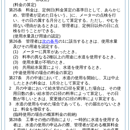
(料金の算定)
第25条
料金は、定例日
(料金算定の基準日として、あらかじ
め、管理者が定めた日をいう。)
に、メーターの点検を行
い、その日の属する月分として算定する。
ただし、やむを
得ない理由があるときは、管理者は、定例日以外の日に点
検を行うことができる。
(使用水量及び用途の認定)
第26条
管理者は
次の各号
の1に該当するときは、使用水量
及びその用途を認定する。
(1)
メーターに異常があったとき。
(2)
料率の異なる2種以上の用途に水道を使用するとき。
(3)
使用水量が不明のとき。
(4)
共用給水装置により、水道を使用するとき。
(中途使用等の場合の料金の算定)
第27条
月の中途において、水道の使用を開始し、又は中止
したときの料金は、1月分として算定する。
2
月の中途において給水管の口径を変更した場合は、その使
用日数の多い給水管の口径の料率によって算定し、その日
数が等しいときは、変更後の口径の料率により算定する。
3
水道の使用をやめた場合であっても、その届出がないとき
は、料金を徴収する。
(臨時使用の場合の概算料金の前納)
第28条
工事その他の理由により、一時的に水道を使用する
者は、水道の使用の申込みの際、管理者が定める概算料金