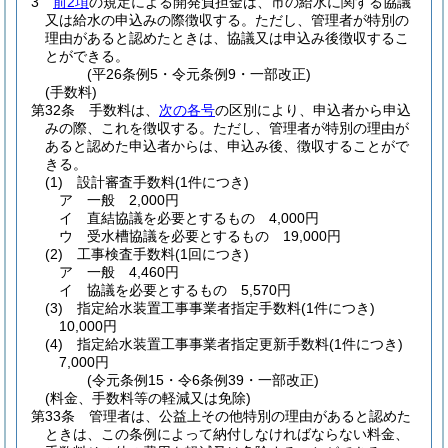
3
前2項
の規定による開発負担金は、市の給水に関する協議
又は給水の申込みの際徴収する。
ただし、管理者が特別の
理由があると認めたときは、協議又は申込み後徴収するこ
とができる。
(平26条例5・令元条例9・一部改正)
(手数料)
第32条
手数料は、
次の各号
の区別により、申込者から申込
みの際、これを徴収する。
ただし、管理者が特別の理由が
あると認めた申込者からは、申込み後、徴収することがで
きる。
(1)
設計審査手数料
(1件につき)
ア
一般 2,000円
イ
直結協議を必要とするもの 4,000円
ウ
受水槽協議を必要とするもの 19,000円
(2)
工事検査手数料
(1回につき)
ア
一般 4,460円
イ
協議を必要とするもの 5,570円
(3)
指定給水装置工事事業者指定手数料
(1件につき)
10,000円
(4)
指定給水装置工事事業者指定更新手数料
(1件につき)
7,000円
(令元条例15・令6条例39・一部改正)
(料金、手数料等の軽減又は免除)
第33条
管理者は、公益上その他特別の理由があると認めた
ときは、この条例によって納付しなければならない料金、