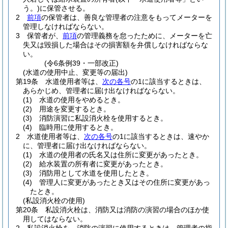
う。)
に保管させる。
2
前項
の保管者は、善良な管理者の注意をもってメーターを
管理しなければならない。
3
保管者が、
前項
の管理義務を怠ったために、メーターを亡
失又は毀損した場合はその損害額を弁償しなければならな
い。
(令6条例39・一部改正)
(水道の使用中止、変更等の届出)
第19条
水道使用者等は、
次の各号
の1に該当するときは、
あらかじめ、管理者に届け出なければならない。
(1)
水道の使用をやめるとき。
(2)
用途を変更するとき。
(3)
消防演習に私設消火栓を使用するとき。
(4)
臨時用に使用するとき。
2
水道使用者等は、
次の各号
の1に該当するときは、速やか
に、管理者に届け出なければならない。
(1)
水道の使用者の氏名又は住所に変更があったとき。
(2)
給水装置の所有者に変更があったとき。
(3)
消防用として水道を使用したとき。
(4)
管理人に変更があったとき又はその住所に変更があっ
たとき。
(私設消火栓の使用)
第20条
私設消火栓は、消防又は消防の演習の場合のほか使
用してはならない。