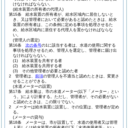
けなければならない。
(給水装置の所有者の代理人)
第15条
給水装置の所有者が、給水区域内に居住しないと
き、又は管理者において必要があると認めたときは、給水
装置の所有者は、この条例に定める事項を処理させるた
め、給水区域内に居住する代理人を置かなければならな
い。
(管理人の選定)
第16条
次の各号
の1に該当する者は、水道の使用に関する
事項を処理させるため、管理人を選定し、管理者に届け出
なければならない。
(1)
給水装置を共有する者
(2)
給水装置を共用する者
(3)
その他管理者が必要と認めた者
2
管理者は、
前項
の管理人を不適当と認めたときは、変更さ
せることができる。
(水道メーターの設置)
第17条
給水量は、市の水道メーター
(以下「メーター」とい
う。)
により計量する。
ただし、管理者が、その必要がない
と認めたときは、この限りでない。
2
メーターは給水装置に設置し、その位置は、管理者が定め
る。
(メーターの貸与)
第18条
メーターは、市が設置して、水道の使用者又は管理
人若しくは給水装置の所有者
(以下「水道使用者等」とい