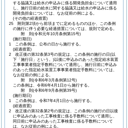
する協議又は給水の申込みに係る開発負担金について適用
し、施行日前の給水に関する協議又は給水の申込みに係る
開発負担金については、なお従前の例による。
(その他の経過措置)
25
附則第2項から前項までに定めるもののほか、この条例
の施行に伴う必要な経過措置については、規則で定める。
附
則
(令和元年10月
条例第15号)
(施行期日)
1
この条例は、公布の日から施行する。
(経過措置)
2
改正後の第32条第3号の規定は、この条例の施行の日
(以
下「施行日」という。)
以後に申込みのあった指定給水装置
工事事業者指定手数料について適用し、施行日前に申込み
のあった指定給水装置工事事業者指定手数料については、
なお従前の例による。
附
則
(令和6年3月
条例第12号)
この条例は、令和6年4月1日から施行する。
附
則
(令和6年9月
条例第39号)
(施行期日)
1
この条例は、令和7年4月1日から施行する。
(経過措置)
2
改正後の第32条第2号の規定は、この条例の施行の日以後
に申込みのあった工事検査に係る手数料について適用し、
同日前に申込みのあった工事検査に係る手数料について
は、なお従前の例による。