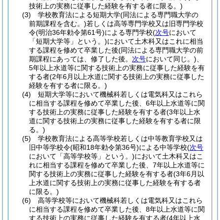
技術上の実務に従事した経験を有する者に限る。)
(3)
学校教育法による短期大学
(同法による専門職大学の
前期課程を含む。)
若しくは高等専門学校又は旧専門学校
令
(明治36年勅令第61号)
による専門学校
(
次号
において
「短期大学等」という。)
において土木科又はこれに相当
する課程を修めて卒業した後
(同法による専門職大学の前
期課程にあっては、修了した後。
次号
において同じ。)
、
5年以上水道等に関する技術上の実務に従事した経験を有
する者
(2年6月以上水道に関する技術上の実務に従事した
経験を有する者に限る。)
(4)
短期大学等において機械科若しくは電気科又はこれら
に相当する課程を修めて卒業した後、6年以上水道等に関
する技術上の実務に従事した経験を有する者
(3年以上水
道に関する技術上の実務に従事した経験を有する者に限
る。)
(5)
学校教育法による高等学校若しくは中等教育学校又は
旧中等学校令
(昭和18年勅令第36号)
による中等学校
(
次号
において「高等学校等」という。)
において土木科又はこ
れに相当する課程を修めて卒業した後、7年以上水道等に
関する技術上の実務に従事した経験を有する者
(3年6月以
上水道に関する技術上の実務に従事した経験を有する者
に限る。)
(6)
高等学校等において機械科若しくは電気科又はこれら
に相当する課程を修めて卒業した後、8年以上水道等に関
する技術上の実務に従事した経験を有する者
(4年以上水