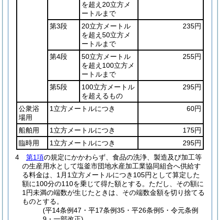
を超え20立方メ
ートルまで
第3段
20立方メートル
235円
を超え50立方メ
ートルまで
第4段
50立方メートル
255円
を超え100立方メ
ートルまで
第5段
100立方メートル
295円
を超えるもの
公衆浴
1立方メートルにつき
60円
場用
船舶用
1立方メートルにつき
175円
臨時用
1立方メートルにつき
295円
4
第1項
の規定にかかわらず、食品の洗浄、製造及び加工等
の生産用水として塩釜市団地水産加工業協同組合へ供給す
る料金は、1月1立方メートルにつき105円として算定した
額に100分の110を乗じて得た額とする。
ただし、その額に
1円未満の端数が生じたときは、その端数金額を切り捨てる
ものとする。
(平14条例47・平17条例35・平26条例5・令元条例
9・一部改正)