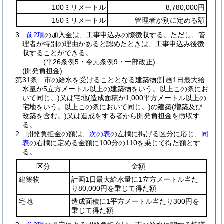
100ミリメートル
8,780,000円
150ミリメートル
管理者が別に定める額
3
前2項
の加入金は、工事申込みの際徴収する。
ただし、管
理者が特別の理由があると認めたときは、工事申込み後徴
収することができる。
(平26条例5・令元条例9・一部改正)
(開発負担金)
第31条
市の給水を受けることとなる建築物
(計画1日最大給
水量が5立方メートル以上の建築物をいう。以上この条にお
いて同じ。)
又は宅地
(造成面積が1,000平方メートル以上の
宅地をいう。以上この条において同じ。)
の建築
(増築及び
改築を含む。)
又は造成をする者から開発負担金を徴収す
る。
2
開発負担金の額は、
次の表
の左欄に掲げる区分に応じ、
同
表
の右欄に定める金額に100分の110を乗じて得た額とす
る。
区分
金額
建築物
計画1日最大給水量に1立方メートル当た
り80,000円を乗じて得た額
宅地
造成面積に1平方メートル当たり300円を
乗じて得た額