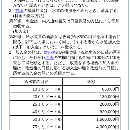
を前納しなければならない。
ただし、管理者が、その必要
がないと認めたときは、この限りでない。
2
前項
の概算料金は、水道の使用をやめたとき、清算する。
(料金の徴収方法)
第29条
料金は、納入通知書又は口座振替の方法により毎月
徴収する。
(加入金)
第30条
給水装置の新設又は改造
(給水管の口径を増す場合に
限る。以下この条において同じ。)
をする者から水道加入金
(以下「加入金」という。)
を徴収する。
2
加入金の額は、
次の表
の左欄に掲げる給水管の口径の区分
に応じ、それぞれ
同表
の右欄に掲げる金額に100分の110を
乗じて得た額とする。
ただし、改造をする場合の加入金の
額は、改造後の口径に応ずる加入金の額と改造前の口径に
応ずる加入金の額との差額とする。
給水管の口径
金額
13ミリメートル
65,000円
20ミリメートル
130,000円
25ミリメートル
280,000円
40ミリメートル
920,000円
50ミリメートル
1,560,000円
75ミリメートル
4,300,000円