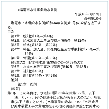
○塩竈市水道事業給水条例
平成10年3月13日
条例第10号
塩竈市上水道給水条例(昭和34年条例第9号)の全部を改正す
る。
目次
第1章
総則
(第1条―第4条)
第2章
給水装置の工事及び費用
(第5条―第12条)
第3章
給水
(第13条―第22条)
第4章
料金、加入金、開発負担金及び手数料
(第23条―第
34条)
第5章
管理
(第35条―第39条)
第5章の2
貯水槽水道
(第39条の2―第39条の3)
第6章
水道の布設工事及び管理
(第40条―第42条)
第7章
補則
(第43条)
第8章
罰則
(第44条・第45条)
附則
第1章
総則
(趣旨)
第1条
この条例は、水道法
(昭和32年法律第177号。以下
「法」という。)
その他法令に定めがあるもののほか、塩竈
市
(以下「市」という。)
水道事業の給水についての料金及
び給水装置工事の費用負担その他の供給条件並びに給水の