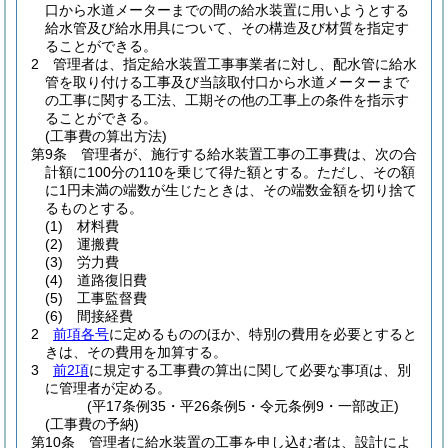
口から水道メーターまでの間の給水装置に用いようとする
給水管及び給水用具について、その構造及び材質を指定す
ることができる。
2
管理者は、指定給水装置工事事業者に対し、配水管に給水
管を取り付ける工事及び当該取付口から水道メーターまで
の工事に関する工法、工期その他の工事上の条件を指示す
ることができる。
(工事費の算出方法)
第9条
管理者が、施行する給水装置工事の工事費は、次の合
計額に100分の110を乗じて得た額とする。
ただし、その額
に1円未満の端数が生じたときは、その端数金額を切り捨て
るものとする。
(1)
材料費
(2)
運搬費
(3)
労力費
(4)
道路復旧費
(5)
工事監督費
(6)
間接経費
2
前項各号
に定めるもののほか、特別の費用を必要とすると
きは、その費用を加算する。
3
前2項
に規定する工事費の算出に関して必要な事項は、別
に管理者が定める。
(平17条例35・平26条例5・令元条例9・一部改正)
(工事費の予納)
第10条
管理者に給水装置の工事を申し込む者は、設計によ