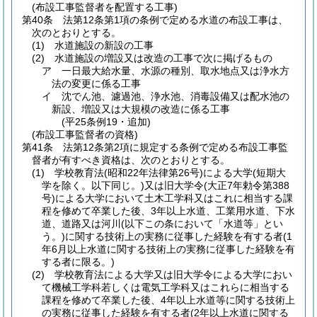
(布設工事監督者を配置する工事)
第40条
法第12条第1項の条例で定める水道の布設工事は、
次のとおりとする。
(1)
水道施設の新設の工事
(2)
水道施設の増設又は改造の工事で次に掲げるもの
ア
一日最大給水量、水源の種別、取水地点又は浄水方
法の変更に係る工事
イ
沈でん池、濾過池、浄水池、消毒設備又は配水池の
新設、増設又は大規模の改造に係る工事
(平25条例19・追加)
(布設工事監督者の資格)
第41条
法第12条第2項に規定する条例で定める布設工事監
督者が有すべき資格は、次のとおりとする。
(1)
学校教育法
(昭和22年法律第26号)
による大学
(短期大
学を除く。以下同じ。)
又は旧大学令
(大正7年勅令第388
号)
による大学において土木工学科又はこれに相当する課
程を修めて卒業した後、3年以上水道、工業用水道、下水
道、道路又は河川
(以下この条において「水道等」とい
う。)
に関する技術上の実務に従事した経験を有する者
(1
年6月以上水道に関する技術上の実務に従事した経験を有
する者に限る。)
(2)
学校教育法による大学又は旧大学令による大学におい
て機械工学科若しくは電気工学科又はこれらに相当する
課程を修めて卒業した後、4年以上水道等に関する技術上
の実務に従事した経験を有する者
(2年以上水道に関する