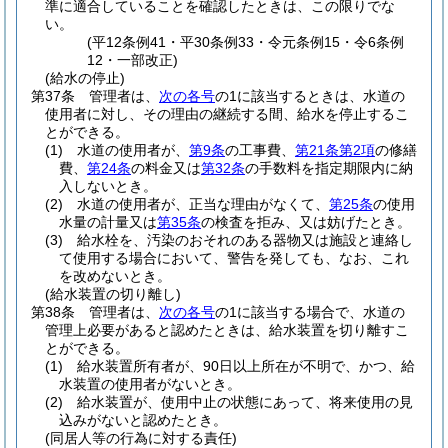
準に適合していることを確認したときは、この限りでな
い。
(平12条例41・平30条例33・令元条例15・令6条例
12・一部改正)
(給水の停止)
第37条
管理者は、
次の各号
の1に該当するときは、水道の
使用者に対し、その理由の継続する間、給水を停止するこ
とができる。
(1)
水道の使用者が、
第9条
の工事費、
第21条第2項
の修繕
費、
第24条
の料金又は
第32条
の手数料を指定期限内に納
入しないとき。
(2)
水道の使用者が、正当な理由がなくて、
第25条
の使用
水量の計量又は
第35条
の検査を拒み、又は妨げたとき。
(3)
給水栓を、汚染のおそれのある器物又は施設と連絡し
て使用する場合において、警告を発しても、なお、これ
を改めないとき。
(給水装置の切り離し)
第38条
管理者は、
次の各号
の1に該当する場合で、水道の
管理上必要があると認めたときは、給水装置を切り離すこ
とができる。
(1)
給水装置所有者が、90日以上所在が不明で、かつ、給
水装置の使用者がないとき。
(2)
給水装置が、使用中止の状態にあって、将来使用の見
込みがないと認めたとき。
(同居人等の行為に対する責任)