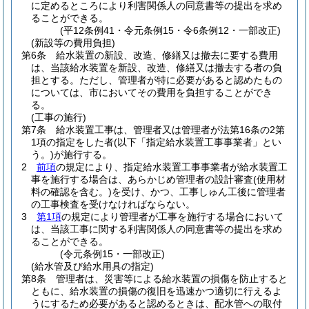
に定めるところにより利害関係人の同意書等の提出を求め
ることができる。
(平12条例41・令元条例15・令6条例12・一部改正)
(新設等の費用負担)
第6条
給水装置の新設、改造、修繕又は撤去に要する費用
は、当該給水装置を新設、改造、修繕又は撤去する者の負
担とする。
ただし、管理者が特に必要があると認めたもの
については、市においてその費用を負担することができ
る。
(工事の施行)
第7条
給水装置工事は、管理者又は管理者が法第16条の2第
1項の指定をした者
(以下「指定給水装置工事事業者」とい
う。)
が施行する。
2
前項
の規定により、指定給水装置工事事業者が給水装置工
事を施行する場合は、あらかじめ管理者の設計審査
(使用材
料の確認を含む。)
を受け、かつ、工事しゅん工後に管理者
の工事検査を受けなければならない。
3
第1項
の規定により管理者が工事を施行する場合において
は、当該工事に関する利害関係人の同意書等の提出を求め
ることができる。
(令元条例15・一部改正)
(給水管及び給水用具の指定)
第8条
管理者は、災害等による給水装置の損傷を防止すると
ともに、給水装置の損傷の復旧を迅速かつ適切に行えるよ
うにするため必要があると認めるときは、配水管への取付