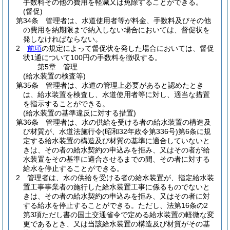
手数料その他の費用を軽減又は免除することができる。
(督促)
第34条
管理者は、水道使用者等が料金、手数料及びその他
の費用を納期限まで納入しない場合においては、督促状を
発しなければならない。
2
前項
の規定によって督促状を発した場合においては、督促
状1通について100円の手数料を徴収する。
第5章
管理
(給水装置の検査等)
第35条
管理者は、水道の管理上必要があると認めたとき
は、給水装置を検査し、水道使用者等に対し、適当な措置
を指示することができる。
(給水装置の基準違反に対する措置)
第36条
管理者は、水の供給を受ける者の給水装置の構造及
び材質が、水道法施行令
(昭和32年政令第336号)
第6条に規
定する給水装置の構造及び材質の基準に適合していないと
きは、その者の給水契約の申込みを拒み、又はその者が給
水装置をその基準に適合させるまでの間、その者に対する
給水を停止することができる。
2
管理者は、水の供給を受ける者の給水装置が、指定給水装
置工事事業者の施行した給水装置工事に係るものでないと
きは、その者の給水契約の申込みを拒み、又はその者に対
する給水を停止することができる。
ただし、法第16条の2
第3項ただし書の国土交通省令で定める給水装置の軽微な変
更であるとき、又は当該給水装置の構造及び材質がその基