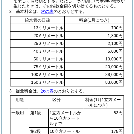
を乗じて得た額とする。
ただし、その額に1円未満の端数が
生じたときは、その端数金額を切り捨てるものとする。
2
基本料金は、
次の表
のとおりとする。
給水管の口径
料金
(1月につき)
13ミリメートル
700円
20ミリメートル
1,300円
25ミリメートル
2,100円
40ミリメートル
5,000円
50ミリメートル
10,000円
75ミリメートル
20,000円
100ミリメートル
38,000円
150ミリメートル
83,000円
3
従量料金は、
次の表
のとおりとする。
用途
区分
料金
(1月1立方メー
トルにつき)
一般用
第1段
1立方メートルか
83円
ら10立方メート
ルまで
第2段
10立方メートル
175円