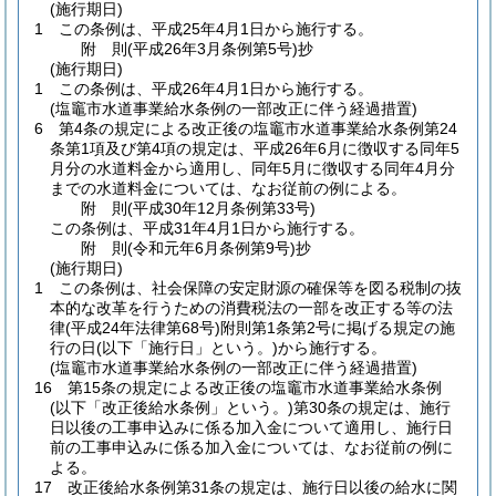
(施行期日)
1
この条例は、平成25年4月1日から施行する。
附
則
(平成26年3月
条例第5号)
抄
(施行期日)
1
この条例は、平成26年4月1日から施行する。
(塩竈市水道事業給水条例の一部改正に伴う経過措置)
6
第4条の規定による改正後の塩竈市水道事業給水条例第24
条第1項及び第4項の規定は、平成26年6月に徴収する同年5
月分の水道料金から適用し、同年5月に徴収する同年4月分
までの水道料金については、なお従前の例による。
附
則
(平成30年12月
条例第33号)
この条例は、平成31年4月1日から施行する。
附
則
(令和元年6月
条例第9号)
抄
(施行期日)
1
この条例は、社会保障の安定財源の確保等を図る税制の抜
本的な改革を行うための消費税法の一部を改正する等の法
律
(平成24年法律第68号)
附則第1条第2号に掲げる規定の施
行の日
(以下「施行日」という。)
から施行する。
(塩竈市水道事業給水条例の一部改正に伴う経過措置)
16
第15条の規定による改正後の塩竈市水道事業給水条例
(以下「改正後給水条例」という。)
第30条の規定は、施行
日以後の工事申込みに係る加入金について適用し、施行日
前の工事申込みに係る加入金については、なお従前の例に
よる。
17
改正後給水条例第31条の規定は、施行日以後の給水に関