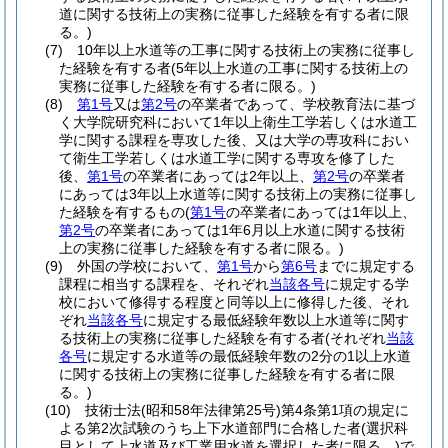
道に関する技術上の実務に従事した経験を有する者に限
る。)
(7)
10年以上水道等の工事に関する技術上の実務に従事し
た経験を有する者
(5年以上水道の工事に関する技術上の
実務に従事した経験を有する者に限る。)
(8)
第1号
又は
第2号
の卒業者であって、学校教育法に基づ
く大学院研究科において1年以上衛生工学若しくは水道工
学に関する課程を専攻した後、又は大学の専攻科におい
て衛生工学若しくは水道工学に関する専攻を修了した
後、
第1号
の卒業者にあっては2年以上、
第2号
の卒業者
にあっては3年以上水道等に関する技術上の実務に従事し
た経験を有するもの
(
第1号
の卒業者にあっては1年以上、
第2号
の卒業者にあっては1年6月以上水道に関する技術
上の実務に従事した経験を有する者に限る。)
(9)
外国の学校において、
第1号
から
第6号
までに規定する
課程に相当する課程を、それぞれ
当該各号
に規定する学
校において修得する程度と同等以上に修得した後、それ
ぞれ
当該各号
に規定する最低経験年数以上水道等に関す
る技術上の実務に従事した経験を有する者
(それぞれ
当該
各号
に規定する水道等の最低経験年数の2分の1以上水道
に関する技術上の実務に従事した経験を有する者に限
る。)
(10)
技術士法
(昭和58年法律第25号)
第4条第1項の規定に
よる第2次試験のうち上下水道部門に合格した者
(選択科
目として上水道及び工業用水道を選択した者に限る。)
で