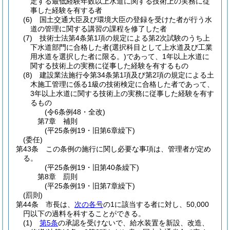
定する最低経験年数以上水道に関する技術上の実務に従
事した経験を有する者
(6)
国土交通大臣及び環境大臣の登録を受けた者が行う水
道の管理に関する講習の課程を修了した者
(7)
技術士法第4条第1項の規定による第2次試験のうち上
下水道部門に合格した者
(選択科目として上水道及び工業
用水道を選択した者に限る。)
であって、1年以上水道に
関する技術上の実務に従事した経験を有するもの
(8)
建設業法施行令第34条第1項及び第2項の規定による土
木施工管理に係る1級の技術検定に合格した者であって、
3年以上水道に関する技術上の実務に従事した経験を有す
るもの
(令6条例48・全改)
第7章
補則
(平25条例19・旧第6章繰下)
(委任)
第43条
この条例の施行に関し必要な事項は、管理者が定め
る。
(平25条例19・旧第40条繰下)
第8章
罰則
(平25条例19・旧第7章繰下)
(罰則)
第44条
市長は、
次の各号
の1に該当する者に対し、50,000
円以下の過料を科することができる。
(1)
第5条
の承認を受けないで、給水装置を新設、改造、