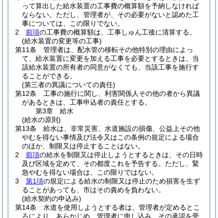
って算出した給水装置の工事費の概算額を予納しなければ
ならない。
ただし、管理者が、その必要がないと認めた工
事については、この限りでない。
2
前項
の工事費の概算額は、工事しゅん工後に清算する。
(給水装置の変更等の工事)
第11条
管理者は、配水管の移転その他特別の理由によっ
て、給水装置に変更を加える工事を必要とするときは、当
該給水装置の所有者の同意がなくても、当該工事を施行す
ることができる。
(第三者の異議についての責任)
第12条
工事の施行に関し、利害関係人その他の者から異議
があるときは、工事申込者の責任とする。
第3章
給水
(給水の原則)
第13条
給水は、非常災害、水道施設の損傷、公益上その他
やむを得ない事情及び法令又はこの条例の規定による場合
のほか、制限又は停止することはない。
2
前項
の給水を制限又は停止しようとするときは、その日時
及び区域を定めて、その都度これを予告する。
ただし、緊
急やむを得ない場合は、この限りではない。
3
第1項
の規定による給水の制限又は停止のため損害を生ず
ることがあっても、市はその責めを負わない。
(給水契約の申込み)
第14条
水道を使用しようとする者は、管理者が定めるとこ
ろにより、あらかじめ、管理者に申し込み、その承認を受