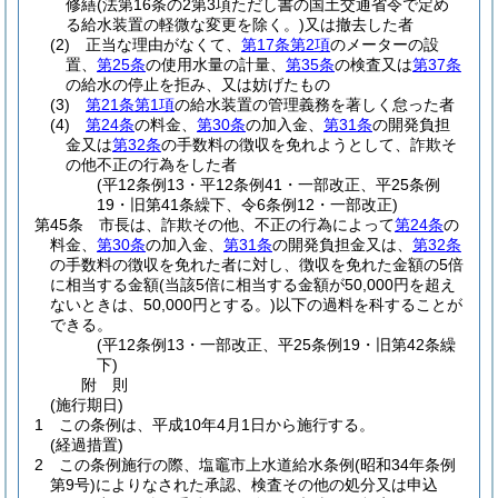
修繕
(法第16条の2第3項ただし書の国土交通省令で定め
る給水装置の軽微な変更を除く。)
又は撤去した者
(2)
正当な理由がなくて、
第17条第2項
のメーターの設
置、
第25条
の使用水量の計量、
第35条
の検査又は
第37条
の給水の停止を拒み、又は妨げたもの
(3)
第21条第1項
の給水装置の管理義務を著しく怠った者
(4)
第24条
の料金、
第30条
の加入金、
第31条
の開発負担
金又は
第32条
の手数料の徴収を免れようとして、詐欺そ
の他不正の行為をした者
(平12条例13・平12条例41・一部改正、平25条例
19・旧第41条繰下、令6条例12・一部改正)
第45条
市長は、詐欺その他、不正の行為によって
第24条
の
料金、
第30条
の加入金、
第31条
の開発負担金又は、
第32条
の手数料の徴収を免れた者に対し、徴収を免れた金額の5倍
に相当する金額
(当該5倍に相当する金額が50,000円を超え
ないときは、50,000円とする。)
以下の過料を科することが
できる。
(平12条例13・一部改正、平25条例19・旧第42条繰
下)
附
則
(施行期日)
1
この条例は、平成10年4月1日から施行する。
(経過措置)
2
この条例施行の際、塩竈市上水道給水条例
(昭和34年条例
第9号)
によりなされた承認、検査その他の処分又は申込