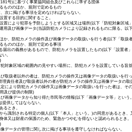
181号)
に基づく事業協同組合及びこれらに準ずる団体
るもののほか、規則で定めるもの
は、次に掲げる事項を定めなければならない。
設置する目的に関すること。
設置により犯罪を予防しようとする区域又は場所
(以下「防犯対象区域」
運用及び画像データ
(当該防犯カメラにより記録されるものに限る。以下
ほか、防犯カメラの操作及び画像データの取扱いを行う者
(以下「取扱
るもののほか、規則で定める事項
る届出の義務があるもので、防犯カメラを設置したもの
(以下「設置者」
ない。
)
防犯対象区域の範囲内の見やすい場所に、防犯カメラを設置している旨
及び取扱者以外の者は、防犯カメラの操作又は画像データの取扱いを行
管理責任者及び取扱者以外の者が防犯カメラの操作又は画像データの取
規定により防犯カメラの操作又は画像データの取扱いを行った者は、そ
用及び提供の制限)
及び画像データから知り得た市民等の情報
(以下「画像データ等」という。
は提供してはならない。
あるとき。
から識別される特定の個人
(以下「本人」という。)
の同意があるとき、
身体又は財産の保護のため、緊急かつやむを得ないと認められるとき。
)
画像データの管理に関し次に掲げる事項を遵守しなければならない。