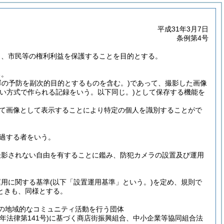
平成31年3月7日
条例第4号
り、市民等の権利利益を保護することを目的とする。
る。
罪の予防を副次的目的とするものを含む。)
であって、撮影した画像
い方式で作られる記録をいう。以下同じ。)
として保存する機能を
て画像として表示することにより特定の個人を識別することがで
過する者をいう。
撮影されない自由を有することに鑑み、防犯カメラの設置及び運用
運用に関する基準
(以下「設置運用基準」という。)
を定め、規則で
ときも、同様とする。
他の地域的なコミュニティ活動を行う団体
7年法律第141号)
に基づく商店街振興組合、中小企業等協同組合法