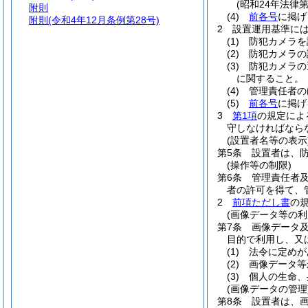
(昭和24年法律第
附則
(4)
前各号
に掲げ
附則
(令和4年12月条例第28号)
2
設置運用基準に
(1)
防犯カメラを
(2)
防犯カメラの
(3)
防犯カメラの
に関すること。
(4)
管理責任者の
(5)
前各号
に掲げ
3
第1項
の規定によ
守しなければなら
(設置者名等の表示
第5条
設置者は、
(操作等の制限)
第6条
管理責任者
者の許可を得て、
2
前項ただし書
の
(画像データ等の利
第7条
画像データ
目的で利用し、又
(1)
法令に定めが
(2)
画像データ等
(3)
個人の生命、
(画像データの管理
第8条
設置者は、