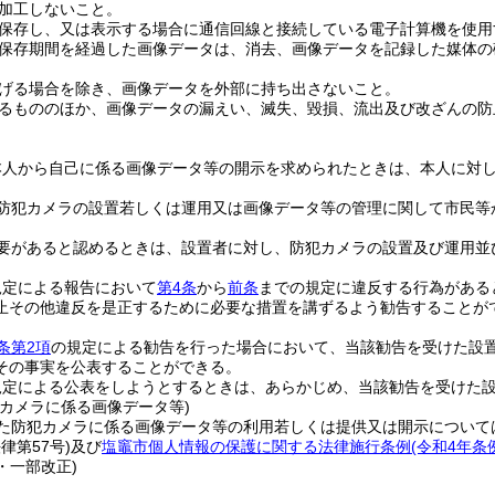
加工しないこと。
保存し、又は表示する場合に通信回線と接続している電子計算機を使用
保存期間を経過した画像データは、消去、画像データを記録した媒体の
げる場合を除き、画像データを外部に持ち出さないこと。
るもののほか、画像データの漏えい、滅失、毀損、流出及び改ざんの防
本人から自己に係る画像データ等の開示を求められたときは、本人に対
防犯カメラの設置若しくは運用又は画像データ等の管理に関して市民等
要があると認めるときは、設置者に対し、防犯カメラの設置及び運用並
規定による報告において
第4条
から
前条
までの規定に違反する行為がある
止その他違反を是正するために必要な措置を講ずるよう勧告することが
条第2項
の規定による勧告を行った場合において、当該勧告を受けた設
その事実を公表することができる。
規定による公表をしようとするときは、あらかじめ、当該勧告を受けた
犯カメラに係る画像データ等)
た防犯カメラに係る画像データ等の利用若しくは提供又は開示について
律第57号)
及び
塩竈市個人情報の保護に関する法律施行条例
(令和4年条
8・一部改正)