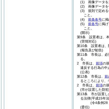
(1)
画像データを
(2)
画像データを
(3)
規則で定める
こと。
(4)
前条各号
に掲
(5)
前各号
に掲げ
こと。
(開示)
第9条
設置者は、
(苦情対応)
第10条
設置者は、
(報告及び勧告)
第11条
市長は、必
る。
2
市長は、
前項
の
違反する行為の中
(公表)
第12条
市長は、
前
るところにより、
2
市長は、
前項
の
(市が設置した防
第13条
市が設置し
る法律
(平成15年法
(令4条例2
(委任)