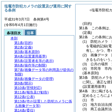
塩竈市防犯カメラの設置及び運用に関す
る条例
○塩竈市防犯
平成31年3月7日 条例第4号
(目的)
(令和5年4月1日施行)
第1条
この条例は
(定義)
条項目次
沿革
第2条
この条例に
本則
(1)
防犯カメラ 
第1条
(目的)
を電磁的記録
(
第2条
(定義)
有し、かつ、専
第3条
(基本原則)
(2)
画像データ 
第4条
(設置運用基準)
きるものをいう
第5条
(設置者名等の表示)
(3)
公共の場所 
第6条
(操作等の制限)
(4)
市民等 市内
第7条
(画像データ等の利用及び提供の
(基本原則)
制限)
第3条
防犯カメラ
第8条
(画像データの管理)
に関し、適正な措
第9条
(開示)
(設置運用基準)
第10条
(苦情対応)
第4条
次に掲げる
第11条
(報告及び勧告)
定めるところによ
第12条
(公表)
(1)
市
第13条
(市が設置した防犯カメラに係
(2)
地方自治法
(
る画像データ等)
(3)
商工会議所法
第14条
(委任)