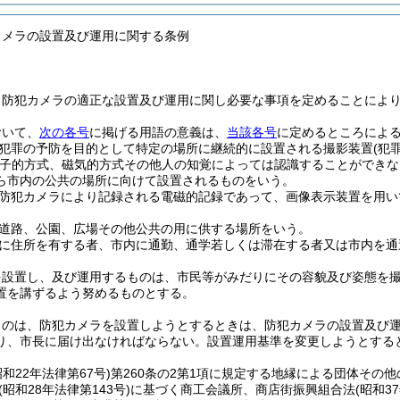
カメラの設置及び運用に関する条例
、防犯カメラの適正な設置及び運用に関し必要な事項を定めることによ
おいて、
次の各号
に掲げる用語の意義は、
当該各号
に定めるところによ
犯罪の予防を目的として特定の場所に継続的に設置される撮影装置
(犯
電子的方式、磁気的方式その他人の知覚によっては認識することができな
ら市内の公共の場所に向けて設置されるものをいう。
防犯カメラにより記録される電磁的記録であって、画像表示装置を用い
。
道路、公園、広場その他公共の用に供する場所をいう。
に住所を有する者、市内に通勤、通学若しくは滞在する者又は市内を通
を設置し、及び運用するものは、市民等がみだりにその容貌及び姿態を
置を講ずるよう努めるものとする。
ものは、防犯カメラを設置しようとするときは、防犯カメラの設置及び
り、市長に届け出なければならない。
設置運用基準を変更しようとする
昭和22年法律第67号)
第260条の2第1項に規定する地縁による団体その
(昭和28年法律第143号)
に基づく商工会議所、商店街振興組合法
(昭和3