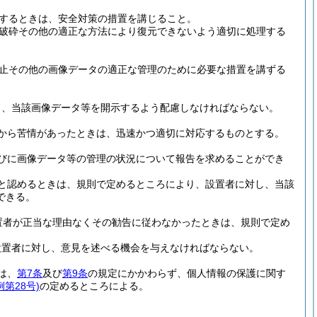
するときは、安全対策の措置を講じること。
破砕その他の適正な方法により復元できないよう適切に処理する
止その他の画像データの適正な管理のために必要な措置を講ずる
し、当該画像データ等を開示するよう配慮しなければならない。
から苦情があったときは、迅速かつ適切に対応するものとする。
びに画像データ等の管理の状況について報告を求めることができ
と認めるときは、規則で定めるところにより、設置者に対し、当該
できる。
置者が正当な理由なくその勧告に従わなかったときは、規則で定め
設置者に対し、意見を述べる機会を与えなければならない。
は、
第7条
及び
第9条
の規定にかかわらず、個人情報の保護に関す
例第28号)
の定めるところによる。