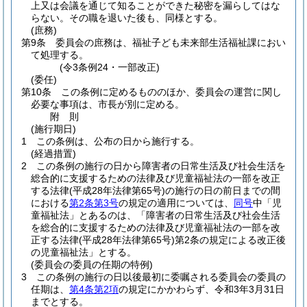
上又は会議を通じて知ることができた秘密を漏らしてはな
らない。
その職を退いた後も、同様とする。
(庶務)
第9条
委員会の庶務は、福祉子ども未来部生活福祉課におい
て処理する。
(令3条例24・一部改正)
(委任)
第10条
この条例に定めるもののほか、委員会の運営に関し
必要な事項は、市長が別に定める。
附
則
(施行期日)
1
この条例は、公布の日から施行する。
(経過措置)
2
この条例の施行の日から障害者の日常生活及び社会生活を
総合的に支援するための法律及び児童福祉法の一部を改正
する法律
(平成28年法律第65号)
の施行の日の前日までの間
における
第2条第3号
の規定の適用については、
同号
中「児
童福祉法」とあるのは、「障害者の日常生活及び社会生活
を総合的に支援するための法律及び児童福祉法の一部を改
正する法律
(平成28年法律第65号)
第2条の規定による改正後
の児童福祉法」とする。
(委員会の委員の任期の特例)
3
この条例の施行の日以後最初に委嘱される委員会の委員の
任期は、
第4条第2項
の規定にかかわらず、令和3年3月31日
までとする。