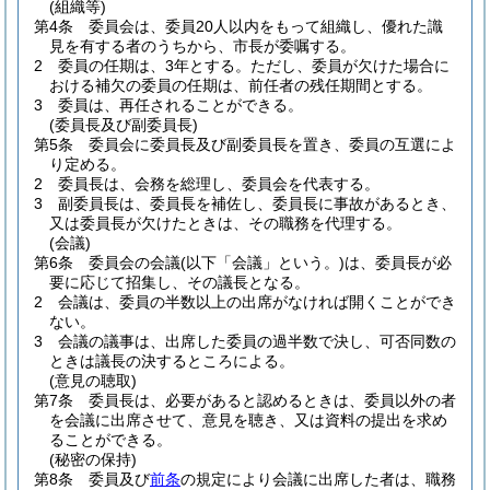
(組織等)
第4条
委員会は、委員20人以内をもって組織し、優れた識
見を有する者のうちから、市長が委嘱する。
2
委員の任期は、3年とする。
ただし、委員が欠けた場合に
おける補欠の委員の任期は、前任者の残任期間とする。
3
委員は、再任されることができる。
(委員長及び副委員長)
第5条
委員会に委員長及び副委員長を置き、委員の互選によ
り定める。
2
委員長は、会務を総理し、委員会を代表する。
3
副委員長は、委員長を補佐し、委員長に事故があるとき、
又は委員長が欠けたときは、その職務を代理する。
(会議)
第6条
委員会の会議
(以下「会議」という。)
は、委員長が必
要に応じて招集し、その議長となる。
2
会議は、委員の半数以上の出席がなければ開くことができ
ない。
3
会議の議事は、出席した委員の過半数で決し、可否同数の
ときは議長の決するところによる。
(意見の聴取)
第7条
委員長は、必要があると認めるときは、委員以外の者
を会議に出席させて、意見を聴き、又は資料の提出を求め
ることができる。
(秘密の保持)
第8条
委員及び
前条
の規定により会議に出席した者は、職務