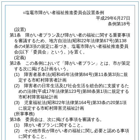
○塩竈市障がい者福祉推進委員会設置条例
平成29年6月27日
条例第18号
(設置)
第1条
障がい者プラン及び障がい者の福祉に関する重要事項
を審議するため、地方自治法
(昭和22年法律第67号)
第138
条の4第3項の規定に基づき、塩竈市障がい者福祉推進委員
会
(以下「委員会」という。)
を置く。
(定義)
第2条
この条例において「障がい者プラン」とは、市が策定
する次に掲げる計画をいう。
(1)
障害者基本法
(昭和45年法律第84号)
第11条第3項に規
定する市町村障害者計画
(2)
障害者の日常生活及び社会生活を総合的に支援するた
めの法律
(平成17年法律第123号)
第88条第1項に規定する
市町村障害福祉計画
(3)
児童福祉法
(昭和22年法律第164号)
第33条の20第1項
に規定する市町村障害児福祉計画
(所掌事務)
第3条
委員会は、次に掲げる事項を審議する。
(1)
障がい者プランに関すること。
(2)
その他市長が障がい者の福祉に関し必要と認める事項
に関すること。