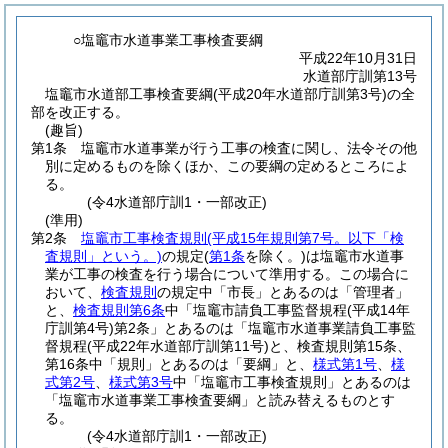
○塩竈市水道事業工事検査要綱
平成22年10月31日
水道部庁訓第13号
塩竈市水道部工事検査要綱(平成20年水道部庁訓第3号)の全
部を改正する。
(趣旨)
第1条
塩竈市水道事業が行う工事の検査に関し、法令その他
別に定めるものを除くほか、この要綱の定めるところによ
る。
(令4水道部庁訓1・一部改正)
(準用)
第2条
塩竈市工事検査規則
(平成15年規則第7号。以下「検
査規則」という。)
の規定
(
第1条
を除く。)
は塩竈市水道事
業が工事の検査を行う場合について準用する。
この場合に
おいて、
検査規則
の規定中「市長」とあるのは「管理者」
と、
検査規則第6条
中「塩竈市請負工事監督規程
(平成14年
庁訓第4号)
第2条」とあるのは「塩竈市水道事業請負工事監
督規程
(平成22年水道部庁訓第11号)
と、検査規則第15条、
第16条中「規則」とあるのは「要綱」と、
様式第1号
、
様
式第2号
、
様式第3号
中「塩竈市工事検査規則」とあるのは
「塩竈市水道事業工事検査要綱」と読み替えるものとす
る。
(令4水道部庁訓1・一部改正)