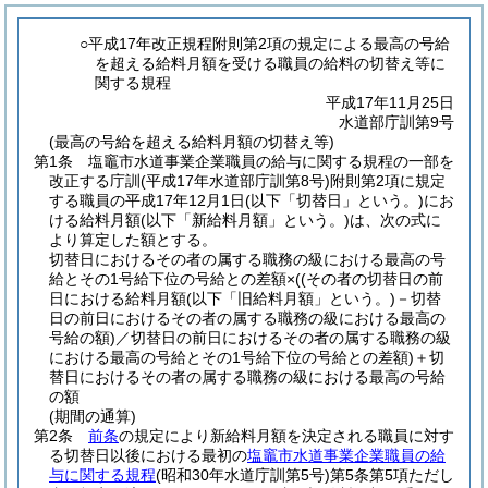
○平成17年改正規程附則第2項の規定による最高の号給
を超える給料月額を受ける職員の給料の切替え等に
関する規程
平成17年11月25日
水道部庁訓第9号
(最高の号給を超える給料月額の切替え等)
第1条
塩竈市水道事業企業職員の給与に関する規程の一部を
改正する庁訓
(平成17年水道部庁訓第8号)
附則第2項に規定
する職員の平成17年12月1日
(以下「切替日」という。)
にお
ける給料月額
(以下「新給料月額」という。)
は、次の式に
より算定した額とする。
切替日におけるその者の属する職務の級における最高の号
給とその1号給下位の号給との差額×
(
(その者の切替日の前
日における給料月額
(以下「旧給料月額」という。)
－切替
日の前日におけるその者の属する職務の級における最高の
号給の額)
／切替日の前日におけるその者の属する職務の級
における最高の号給とその1号給下位の号給との差額)
＋切
替日におけるその者の属する職務の級における最高の号給
の額
(期間の通算)
第2条
前条
の規定により新給料月額を決定される職員に対す
る切替日以後における最初の
塩竈市水道事業企業職員の給
与に関する規程
(昭和30年水道庁訓第5号)
第5条第5項ただし