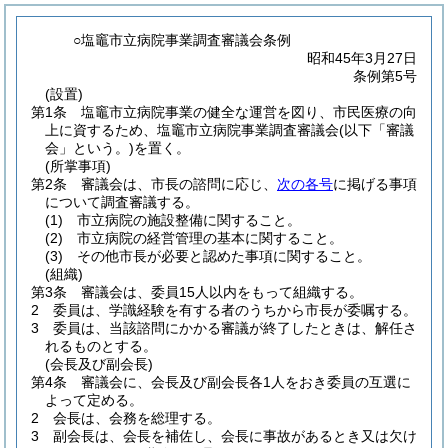
○塩竈市立病院事業調査審議会条例
昭和45年3月27日
条例第5号
(設置)
第1条
塩竈市立病院事業の健全な運営を図り、市民医療の向
上に資するため、塩竈市立病院事業調査審議会
(以下「審議
会」という。)
を置く。
(所掌事項)
第2条
審議会は、市長の諮問に応じ、
次の各号
に掲げる事項
について調査審議する。
(1)
市立病院の施設整備に関すること。
(2)
市立病院の経営管理の基本に関すること。
(3)
その他市長が必要と認めた事項に関すること。
(組織)
第3条
審議会は、委員15人以内をもって組織する。
2
委員は、学識経験を有する者のうちから市長が委嘱する。
3
委員は、当該諮問にかかる審議が終了したときは、解任さ
れるものとする。
(会長及び副会長)
第4条
審議会に、会長及び副会長各1人をおき委員の互選に
よって定める。
2
会長は、会務を総理する。
3
副会長は、会長を補佐し、会長に事故があるとき又は欠け