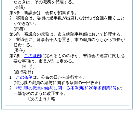
たときは、その職務を代理する。
(会議)
第5条
審議会は、会長が招集する。
2
審議会は、委員の過半数が出席しなければ会議を開くこと
ができない。
(庶務)
第6条
審議会の庶務は、市立病院事務部において処理する。
2
審議会に、幹事若干人を置き、市の職員のうちから市長が
任命する。
(委任)
第7条
この条例
に定めるもののほか、審議会の運営に関し必
要な事項は、市長が別に定める。
附
則
(施行期日)
1
この条例
は、公布の日から施行する。
(特別職の職員の給与に関する条例の一部改正)
2
特別職の職員の給与に関する条例
(昭和26年条例第3号)
の
一部を次のように改正する。
〔次のよう〕略