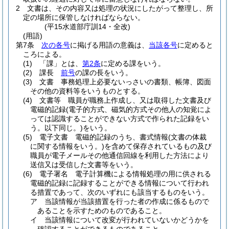
2
文書は、その内容又は処理の状況にしたがって整理し、所
定の場所に保管しなければならない。
(平15水道部庁訓14・全改)
(用語)
第7条
次の各号
に掲げる用語の意義は、
当該各号
に定めると
ころによる。
(1)
「課」とは、
第2条
に定める課をいう。
(2)
課長
前号
の課の長をいう。
(3)
文書 事務処理上必要ないっさいの書類、帳簿、図面
その他の資料等をいうものとする。
(4)
文書等 職員が職務上作成し、又は取得した文書及び
電磁的記録
(電子的方式、磁気的方式その他人の知覚によ
っては認識することができない方式で作られた記録をい
う。以下同じ。)
をいう。
(5)
電子文書 電磁的記録のうち、書式情報
(文書の体裁
に関する情報をいう。)
を含めて保存されているもの及び
職員が電子メールその他通信回線を利用した方法により
送信又は受信した文書等をいう。
(6)
電子署名 電子計算機による情報処理の用に供される
電磁的記録に記録することができる情報について行われ
る措置であって、次のいずれにも該当するものをいう。
ア
当該情報が当該措置を行った者の作成に係るもので
あることを示すためのものであること。
イ
当該情報について改変が行われていないかどうかを