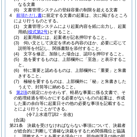
なる文書
(6)
文書管理システムの登録容量の制限を超える文書
4
前項ただし書
に規定する文書の起案は、次に掲げるところ
により行うものとする。
(1)
文書管理システムにより起案内容を紙に出力し、起案
用紙
(
様式第2号
)
とすること。
(2)
起案用紙には、起案者が記名押印すること。
(3)
伺い文として決定を求める内容のほか、必要に応じて
説明等を付記し、関係書類を添付すること。
(4)
文字を修正、加除した場合は、認印を押印すること。
(5)
急を要するものは、上部欄外に「至急」と表示するこ
と。
(6)
特に重要と認めるものは、上部欄外に「重要」と朱書
きすること。
(7)
極秘を要するものは、上部欄外に「秘」と朱書きした
うえで、封筒等に納めること。
5
第2項
の規定にかかわらず、軽易な事案に係る文書で、そ
の処理経過を明らかにする必要がないものの起案は、作成
した案の余白等に起案日その他の必要な事項を記載するこ
とにより行うことができる。
(令7上水道庁訓2・全改)
(合議)
第21条
決裁を受けなければならない事項について、決裁者
が総合的に判断して適確な決裁をするため関係職位と協議
し、調整することを要する場合には、部内他課及び他の部