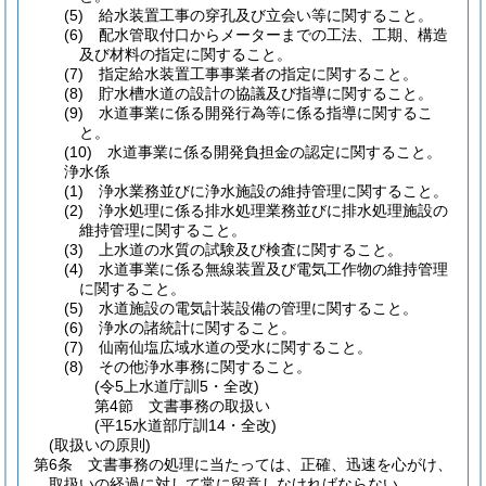
(5)
給水装置工事の穿孔及び立会い等に関すること。
(6)
配水管取付口からメーターまでの工法、工期、構造
及び材料の指定に関すること。
(7)
指定給水装置工事事業者の指定に関すること。
(8)
貯水槽水道の設計の協議及び指導に関すること。
(9)
水道事業に係る開発行為等に係る指導に関するこ
と。
(10)
水道事業に係る開発負担金の認定に関すること。
浄水係
(1)
浄水業務並びに浄水施設の維持管理に関すること。
(2)
浄水処理に係る排水処理業務並びに排水処理施設の
維持管理に関すること。
(3)
上水道の水質の試験及び検査に関すること。
(4)
水道事業に係る無線装置及び電気工作物の維持管理
に関すること。
(5)
水道施設の電気計装設備の管理に関すること。
(6)
浄水の諸統計に関すること。
(7)
仙南仙塩広域水道の受水に関すること。
(8)
その他浄水事務に関すること。
(令5上水道庁訓5・全改)
第4節
文書事務の取扱い
(平15水道部庁訓14・全改)
(取扱いの原則)
第6条
文書事務の処理に当たっては、正確、迅速を心がけ、
取扱いの経過に対して常に留意しなければならない。