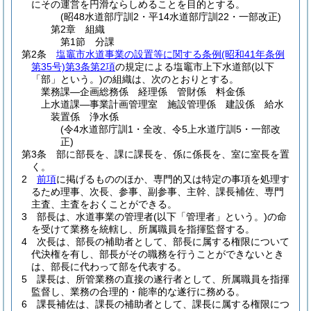
にその運営を円滑ならしめることを目的とする。
(昭48水道部庁訓2・平14水道部庁訓22・一部改正)
第2章
組織
第1節
分課
第2条
塩竈市水道事業の設置等に関する条例
(昭和41年条例
第35号)
第3条第2項
の規定による塩竈市上下水道部
(以下
「部」という。)
の組織は、次のとおりとする。
業務課―企画総務係 経理係 管財係 料金係
上水道課―事業計画管理室 施設管理係 建設係 給水
装置係 浄水係
(令4水道部庁訓1・全改、令5上水道庁訓5・一部改
正)
第3条
部に部長を、課に課長を、係に係長を、室に室長を置
く。
2
前項
に掲げるもののほか、専門的又は特定の事項を処理す
るため理事、次長、参事、副参事、主幹、課長補佐、専門
主査、主査をおくことができる。
3
部長は、水道事業の管理者
(以下「管理者」という。)
の命
を受けて業務を統轄し、所属職員を指揮監督する。
4
次長は、部長の補助者として、部長に属する権限について
代決権を有し、部長がその職務を行うことができないとき
は、部長に代わって部を代表する。
5
課長は、所管業務の直接の遂行者として、所属職員を指揮
監督し、業務の合理的・能率的な遂行に務める。
6
課長補佐は、課長の補助者として、課長に属する権限につ