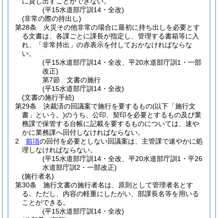
に貸し出すことができない。
(平15水道部庁訓14・全改)
(非常の際の持出し)
第28条
火災その他非常の場合に最初に持ち出しを必要とす
る文書は、各課ごとに課長が指定し、管理する書箱等に入
れ、「非常持出」の赤表示を付しておかなければならな
い。
(平15水道部庁訓14・全改、平20水道部庁訓1・一部
改正)
第7節
文書の施行
(平15水道部庁訓14・全改)
(文書の施行手続)
第29条
決裁済の回議案で施行を要するもの
(以下「施行文
書」という。)
のうち、公印、契印を必要とするもの及び業
務課で保管する台帳に記載を要するものについては、速や
かに業務課へ回付しなければならない。
2
前項
の回付を必要としない回議案は、主管課で速やかに処
理しなければならない。
(平15水道部庁訓14・全改、平20水道部庁訓1・平26
水道部庁訓2・一部改正)
(施行者名)
第30条
施行文書の施行者名は、原則として管理者名とす
る。
ただし、内容の軽重にしたがい、部課長名等を用いる
ことができる。
(平15水道部庁訓14・全改)