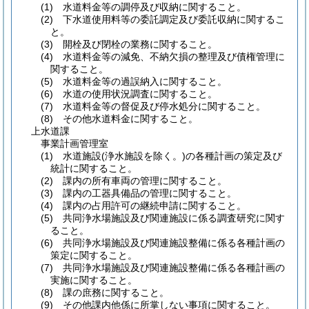
(1)
水道料金等の調停及び収納に関すること。
(2)
下水道使用料等の委託調定及び委託収納に関するこ
と。
(3)
開栓及び閉栓の業務に関すること。
(4)
水道料金等の減免、不納欠損の整理及び債権管理に
関すること。
(5)
水道料金等の過誤納入に関すること。
(6)
水道の使用状況調査に関すること。
(7)
水道料金等の督促及び停水処分に関すること。
(8)
その他水道料金に関すること。
上水道課
事業計画管理室
(1)
水道施設
(浄水施設を除く。)
の各種計画の策定及び
統計に関すること。
(2)
課内の所有車両の管理に関すること。
(3)
課内の工器具備品の管理に関すること。
(4)
課内の占用許可の継続申請に関すること。
(5)
共同浄水場施設及び関連施設に係る調査研究に関す
ること。
(6)
共同浄水場施設及び関連施設整備に係る各種計画の
策定に関すること。
(7)
共同浄水場施設及び関連施設整備に係る各種計画の
実施に関すること。
(8)
課の庶務に関すること。
(9)
その他課内他係に所掌しない事項に関すること。