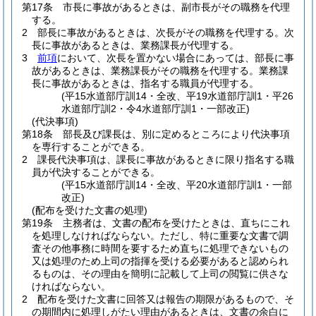
第17条
市長に事故があるときは、副市長がその職務を代理
する。
2
部長に事故があるときは、次長がその職務を代理する。
次
長に事故があるときは、業務課長が代理する。
3
前項
において、次長を置かない場合にあっては、部長に事
故があるときは、業務課長がその職務を代理する。
業務課
長に事故があるときは、指名する職員が代理する。
(平15水道部庁訓14・全改、平19水道部庁訓1・平26
水道部庁訓2・令4水道部庁訓1・一部改正)
(代決事項)
第18条
部長及び課長は、別に定めるところにより代決事項
を専行することができる。
2
課長代決事項は、課長に事故があるときに限り指名する職
員が代決することができる。
(平15水道部庁訓14・全改、平20水道部庁訓1・一部
改正)
(配布を受けた文書の処理)
第19条
主務者は、文書の配布を受けたときは、直ちにこれ
を処理しなければならない。
ただし、特に重要な文書で調
査その他事務に時間を要するため直ちに処理できないもの
又は処理のため上司の指揮を受ける必要があると認められ
るものは、その理由を簡明に記載して上司の閲覧に供さな
ければならない。
2
配布を受けた文書に回答又は報告の期限があるもので、そ
の期間内に処理しがたい理由があるときは、文書の余白に