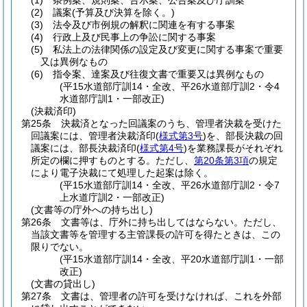
(1)
条例案、規則案、告示案、公告案及び庁訓案
(2)
議案
(予算及び決算を除く。)
(3)
法令及び市例規の解釈に関連を有する事案
(4)
行政上及び民事上の争訟に関する事案
(5)
私法上の法律関係の設定及び変更に関する事案で重要
又は異例なもの
(6)
指令案、達案及び往復文書で重要又は異例なもの
(平15水道部庁訓14・全改、平26水道部庁訓2・令4
水道部庁訓1・一部改正)
(決裁済印)
第25条
決裁済となった回議案のうち、管理者決裁を受けた
回議案には、管理者決裁済印
(
様式第3号
)
を、部長決裁の回
議案には、部長決裁済印
(
様式第4号
)
を業務課長がそれぞれ
所定の欄に押すものとする。
ただし、
第20条第3項
の規定
により電子決裁にて処理した起案は除く。
(平15水道部庁訓14・全改、平26水道部庁訓2・令7
上水道庁訓2・一部改正)
(文書等の庁外への持ち出し)
第26条
文書等は、庁外に持ち出してはならない。
ただし、
当該文書等を管理する主管課長の許可を得たときは、この
限りでない。
(平15水道部庁訓14・全改、平20水道部庁訓1・一部
改正)
(文書の貸出し)
第27条
文書は、管理者の許可を受けなければ、これを外部