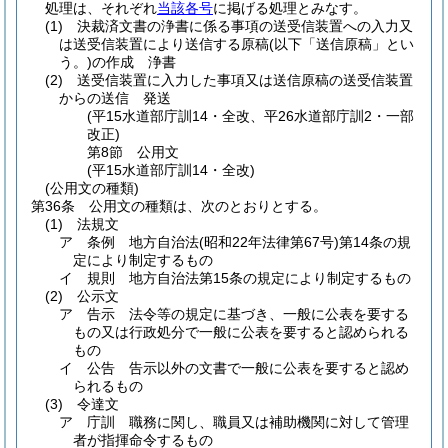
処理は、それぞれ
当該各号
に掲げる処理とみなす。
(1)
決裁済文書の浄書に係る事項の送受信装置への入力又
は送受信装置により送信する原稿
(以下「送信原稿」とい
う。)
の作成 浄書
(2)
送受信装置に入力した事項又は送信原稿の送受信装置
からの送信 発送
(平15水道部庁訓14・全改、平26水道部庁訓2・一部
改正)
第8節
公用文
(平15水道部庁訓14・全改)
(公用文の種類)
第36条
公用文の種類は、次のとおりとする。
(1)
法規文
ア
条例 地方自治法
(昭和22年法律第67号)
第14条の規
定により制定するもの
イ
規則 地方自治法第15条の規定により制定するもの
(2)
公示文
ア
告示 法令等の規定に基づき、一般に公表を要する
もの又は行政処分で一般に公表を要すると認められる
もの
イ
公告 告示以外の文書で一般に公表を要すると認め
られるもの
(3)
令達文
ア
庁訓 職務に関し、職員又は補助機関に対して管理
者が指揮命令するもの