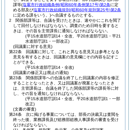
課等
(
塩竈市行政組織条例
(昭和60年条例第17号)
第2条
に定
める部及び
塩竈市行政組織規則
(昭和60年規則第25号)
第2条
に定める課をいう。)
へ合議するものとする。
2
関係部課等は、合議を受けたときは、速やかにこれを閲了
して回付しなければならない。
調査のため日時を要すると
きは、その旨を主管課長に通知しなければならない。
(平15水道部庁訓14・全改、平20水道部庁訓1・平21
水道部庁訓1・一部改正)
(回議案に対する意見)
第22条
回議案に対して、これと異なる意見又は参考となる
意見を有するときは、回議案の意見欄にその内容を記すこ
とができる。
(平15水道部庁訓14・全改)
(回議案の修正又は廃止の通知)
第23条
関係部課等への合議を終了した回議案の内容を修正
することとなったとき、又は回議案が廃案となったとき
は、主管課長は、合議を終了した関係部課等の課長等に対
し、その旨を通知しなければならない。
(平15水道部庁訓14・全改、平20水道部庁訓1・一部
改正)
(文書の審査)
第24条
次に掲げる事案については、部長の決裁又は査閲を
終った後、業務課長及び総務部総務人事課長の審査を受け
なければならない。