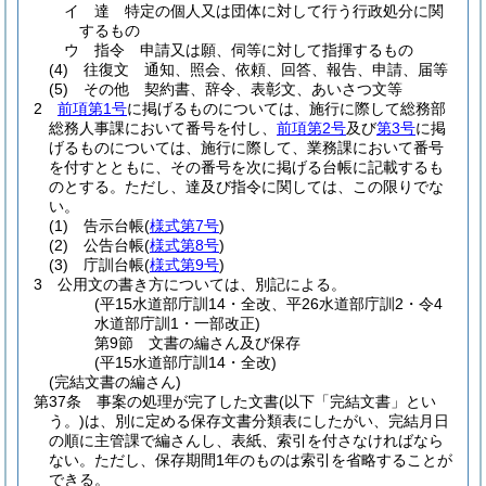
イ
達 特定の個人又は団体に対して行う行政処分に関
するもの
ウ
指令 申請又は願、伺等に対して指揮するもの
(4)
往復文 通知、照会、依頼、回答、報告、申請、届等
(5)
その他 契約書、辞令、表彰文、あいさつ文等
2
前項第1号
に掲げるものについては、施行に際して総務部
総務人事課において番号を付し、
前項第2号
及び
第3号
に掲
げるものについては、施行に際して、業務課において番号
を付すとともに、その番号を次に掲げる台帳に記載するも
のとする。
ただし、達及び指令に関しては、この限りでな
い。
(1)
告示台帳
(
様式第7号
)
(2)
公告台帳
(
様式第8号
)
(3)
庁訓台帳
(
様式第9号
)
3
公用文の書き方については、別記による。
(平15水道部庁訓14・全改、平26水道部庁訓2・令4
水道部庁訓1・一部改正)
第9節
文書の編さん及び保存
(平15水道部庁訓14・全改)
(完結文書の編さん)
第37条
事案の処理が完了した文書
(以下「完結文書」とい
う。)
は、別に定める保存文書分類表にしたがい、完結月日
の順に主管課で編さんし、表紙、索引を付さなければなら
ない。
ただし、保存期間1年のものは索引を省略することが
できる。