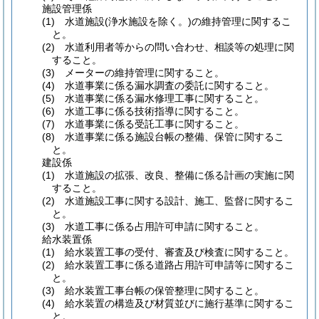
施設管理係
(1)
水道施設
(浄水施設を除く。)
の維持管理に関するこ
と。
(2)
水道利用者等からの問い合わせ、相談等の処理に関
すること。
(3)
メーターの維持管理に関すること。
(4)
水道事業に係る漏水調査の委託に関すること。
(5)
水道事業に係る漏水修理工事に関すること。
(6)
水道工事に係る技術指導に関すること。
(7)
水道事業に係る受託工事に関すること。
(8)
水道事業に係る施設台帳の整備、保管に関するこ
と。
建設係
(1)
水道施設の拡張、改良、整備に係る計画の実施に関
すること。
(2)
水道施設工事に関する設計、施工、監督に関するこ
と。
(3)
水道工事に係る占用許可申請に関すること。
給水装置係
(1)
給水装置工事の受付、審査及び検査に関すること。
(2)
給水装置工事に係る道路占用許可申請等に関するこ
と。
(3)
給水装置工事台帳の保管整理に関すること。
(4)
給水装置の構造及び材質並びに施行基準に関するこ
と。