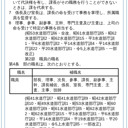
いて代決権を有し、課長がその職務を行うことができない
ときは、課を代表する。
7
係長及び室長は、課長の命を受けて事務を掌理し、所属職
員を監督する。
8
理事、参事、副参事、主幹、専門主査及び主査は、上司の
命を受けて特定の事務を担当する。
(昭53水道部庁訓6・全改、昭61水道部庁訓5・昭62
水道部庁訓2・昭62水道部庁訓15・平3水道部庁訓
1・平6水道部庁訓2・平14水道部庁訓4・平14水道部
庁訓22・平20水道部庁訓1・令5上水道庁訓5・一部
改正)
第2節
職員の職名
第4条
部の職名は、次のとおりとする。
職名
補職名
職員
部長、理事、次長、参事、課長、副参事、主
幹、課長補佐、係長、室長、専門主査、主
査、主事、技師
(昭41水道庁訓7・昭41水道部庁訓9・昭42水道部庁
訓10・昭49水道部庁訓1・昭53水道部庁訓6・昭60
水道部庁訓9・昭61水道部庁訓5・昭62水道部庁訓
2・昭62水道部庁訓15・平3水道部庁訓1・平6水道部
庁訓2・平14水道部庁訓4・平19水道部庁訓1・平20
水道部庁訓1・令5上水道庁訓5・一部改正)