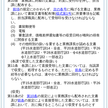
第10条
業務課に到着の文書は、封皮に受付印を押し、担当
課に配布する。
2
前項
の規定にかかわらず、
次の各号
に掲げる文書は、業務
課において書留文書等配布簿
(
様式第1号
)
に所要事項を記載
し、担当課職員に配布して受領印を受けなければならな
い。
(1)
書留郵便等
(2)
電報
(3)
審査請求、債権差押通知書等の収受日時が権利の得喪
に関係する文書
(4)
その他特別の扱いを要すると業務課長が認める文書
(平15水道部庁訓14・全改、平20水道部庁訓1・平26
水道部庁訓2・平28水道部庁訓3・令4水道部庁訓1・
令7上水道庁訓2・一部改正)
(各課で収受した文書の取扱い)
第11条
各課において直接受領した文書については、当該課
で収受し、処理するものとする。
ただし、
前条
に定める手
続等が必要なものは、速やかに業務課に回付しなければな
らない。
(平15水道部庁訓14・全改、平20水道部庁訓1・平26
水道部庁訓2・一部改正)
(収受)
第11条の2
第10条
の規定により業務課から配布された文書
及び
前条
の規定により直接受領した文書については、主管
課において、次に掲げるところにより収受するものとす