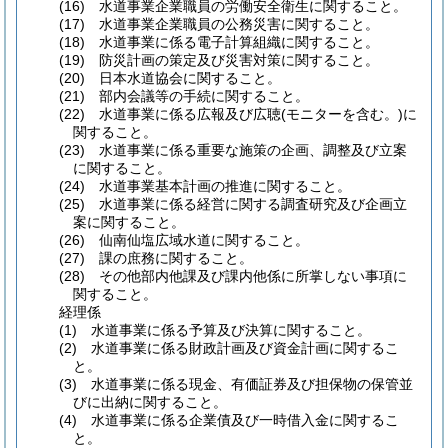
(16)
水道事業企業職員の労働安全衛生に関すること。
(17)
水道事業企業職員の公務災害に関すること。
(18)
水道事業に係る電子計算組織に関すること。
(19)
防災計画の策定及び災害対策に関すること。
(20)
日本水道協会に関すること。
(21)
部内会議等の手続に関すること。
(22)
水道事業に係る広報及び広聴
(モニターを含む。)
に
関すること。
(23)
水道事業に係る重要な施策の企画、調整及び立案
に関すること。
(24)
水道事業基本計画の推進に関すること。
(25)
水道事業に係る経営に関する調査研究及び企画立
案に関すること。
(26)
仙南仙塩広域水道に関すること。
(27)
課の庶務に関すること。
(28)
その他部内他課及び課内他係に所掌しない事項に
関すること。
経理係
(1)
水道事業に係る予算及び決算に関すること。
(2)
水道事業に係る財政計画及び資金計画に関するこ
と。
(3)
水道事業に係る現金、有価証券及び担保物の保管並
びに出納に関すること。
(4)
水道事業に係る企業債及び一時借入金に関するこ
と。