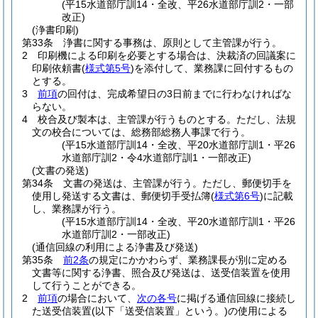
(平15水道部庁訓14・全改、平26水道部庁訓2・一部
改正)
(浄書印刷)
第33条
浄書に関する事務は、原則として主管課が行う。
2
印刷機による印刷を必要とする場合は、決裁済の回議案に
印刷依頼書
(
様式第5号
)
を添付して、業務課に回付するもの
とする。
3
前項
の回付は、完成希望日の3日前までに行わなければな
らない。
4
校合及び製本は、主管課が行うものとする。
ただし、法規
文の校合については、総務部総務人事課で行う。
(平15水道部庁訓14・全改、平20水道部庁訓1・平26
水道部庁訓2・令4水道部庁訓1・一部改正)
(文書の発送)
第34条
文書の発送は、主管課が行う。
ただし、郵便切手を
使用し発送する文書は、郵便切手受払簿
(
様式第6号
)
に記載
し、業務課が行う。
(平15水道部庁訓14・全改、平20水道部庁訓1・平26
水道部庁訓2・一部改正)
(通信回線の利用による浄書及び発送)
第35条
前2条
の規定にかかわらず、業務課長が別に定める
文書等に関する浄書、照合及び発送は、送受信装置を使用
して行うことができる。
2
前項
の場合において、
次の各号
に掲げる通信回線に接続し
た送受信装置
(以下「送受信装置」という。)
の使用による