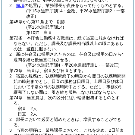
書箱等に入れ、有事の際に備えなければならない。
2
前項
の処置は、業務課長が責任をもって行うものとする。
(平15水道部庁訓14・全改、平26水道部庁訓2・一部
改正)
第45条から第71条まで
削除
(平15水道部庁訓14)
第10節
当直
第72条
本庁舎に勤務する職員は、総て当直に服さなければ
ならない。
ただし、課長及び課長相当職以上の職にあるも
のは、当直に服さない。
2
新に任命又は採用されたものは、任命又は採用の日から4
週間を経た後当直に服させる。
(平14水道部庁訓4・平20水道部庁訓1・一部改正)
第73条
当直は、宿直及び日直とする。
2
宿直の服務は、執務時間終了の時刻から翌日の執務時間開
始の時刻までとし、日直の服務は日曜日、土曜日及び休日
において平常の日の執務時間中とする。
ただし、事務の引
継完了しない間は、引き続き服務しなければならない。
第74条
当直員は、次の区分に従い輪番服務するものとす
る。
宿直 2人
日直 2人
2
部長において必要と認めたときは、増員することができ
る。
3
当直の順序は、業務課長において、これを定め、2日前ま