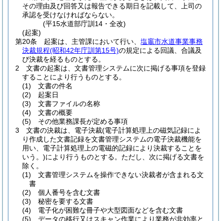
その理由及び回答又は報告できる期日を記載して、上司の
承認を受けなければならない。
(平15水道部庁訓14・全改)
(起案)
第20条
起案は、主管課において行い、
塩竈市水道事業事務
決裁規程
(昭和42年庁訓第15号)
の規定による回議、合議及
び決裁を経るものとする。
2
文書の起案は、文書管理システムに次に掲げる事項を登録
することにより行うものとする。
(1)
文書の件名
(2)
起案日
(3)
文書ファイルの名称
(4)
文書の概要
(5)
その他業務課長が定める事項
3
文書の決裁は、電子決裁
(電子計算処理上の磁気記録によ
り作成した文書記録を文書管理システムの電子決裁機能を
用い、電子計算処理上の電磁的記録により決裁することを
いう。)
により行うものとする。
ただし、次に掲げる文書を
除く。
(1)
文書管理システムを操作できない決裁者が含まれる文
書
(2)
個人番号を含む文書
(3)
秘密を要する文書
(4)
電子化が困難な冊子や大型図面などを含む文書
(5)
データの移行又はスキャン作業により業務が非効率と