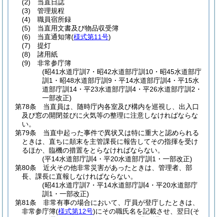
(2)
当直日誌
(3)
管理規程
(4)
職員宿所録
(5)
当直用文書及び物品収受簿
(6)
当直通知簿
(
様式第11号
)
(7)
提灯
(8)
諸用紙
(9)
非常参庁簿
(昭41水道庁訓7・昭42水道部庁訓10・昭45水道部庁
訓1・昭48水道部庁訓9・平14水道部庁訓4・平15水
道部庁訓14・平23水道部庁訓4・平26水道部庁訓2・
一部改正)
第78条
当直員は、随時庁内各室及び構内を巡視し、出入口
及び窓の開閉並びに火気等の整理に注意しなければならな
い。
第79条
当直中起った事件で異状又は特に重大と認められる
ときは、直ちに顛末を主管課長に報告してその指揮を受け
るほか、臨機の措置をとらなければならない。
(平14水道部庁訓4・平20水道部庁訓1・一部改正)
第80条
近火その他非常災害があったときは、管理者、部
長、課長に直報しなければならない。
(昭41水道庁訓7・平14水道部庁訓4・平20水道部庁
訓1・一部改正)
第81条
非常有事の場合において、庁員が登庁したときは、
非常参庁簿
(
様式第12号
)
にその職氏名を記載させ、翌日
(そ