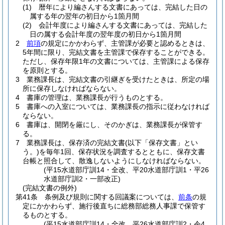
(1)
暦年により編さんする文書にあっては、完結した日の
属する年の翌年の初日から1箇月間
(2)
会計年度により編さんする文書にあっては、完結した
日の属する会計年度の翌年度の初日から1箇月間
2
前項
の規定にかかわらず、主管課が必要と認めるときは、
5年間に限り、完結文書を主管課で保存することができる。
ただし、保存年限1年の文書については、主管課による保存
を原則とする。
3
業務課長は、完結文書の引継ぎを受けたときは、所定の場
所に保存しなければならない。
4
書庫の管理は、業務課長が行うものとする。
5
書庫への入室については、業務課長の指示に従わなければ
ならない。
6
書庫は、開閉を厳にし、そのかぎは、業務課長が保管す
る。
7
業務課長は、保存済の完結文書
(以下「保存文書」とい
う。)
を毎年1回、保存状況を調査するとともに、保存文書
台帳と照合して、散逸しないようにしなければならない。
(平15水道部庁訓14・全改、平20水道部庁訓1・平26
水道部庁訓2・一部改正)
(完結文書の例外)
第41条
条例及び規則に関する回議案については、
前条
の規
定にかかわらず、施行後直ちに総務部総務人事課で保管す
るものとする。
(平15水道部庁訓14・全改、平26水道部庁訓2・令4