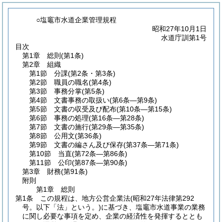
○塩竈市水道企業管理規程
昭和27年10月1日
水道庁訓第1号
目次
第1章
総則
(第1条)
第2章
組織
第1節
分課
(第2条・第3条)
第2節
職員の職名
(第4条)
第3節
事務分掌
(第5条)
第4節
文書事務の取扱い
(第6条―第9条)
第5節
文書の収受及び配布
(第10条―第15条)
第6節
事務の処理
(第16条―第28条)
第7節
文書の施行
(第29条―第35条)
第8節
公用文
(第36条)
第9節
文書の編さん及び保存
(第37条―第71条)
第10節
当直
(第72条―第86条)
第11節
公印
(第87条―第90条)
第3章
財務
(第91条)
附則
第1章
総則
第1条
この規程は、地方公営企業法
(昭和27年法律第292
号。以下「法」という。)
に基づき、塩竈市水道事業の業務
に関し必要な事項を定め、企業の経済性を発揮するととも