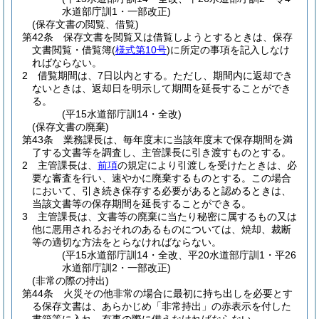
水道部庁訓1・一部改正)
(保存文書の閲覧、借覧)
第42条
保存文書を閲覧又は借覧しようとするときは、保存
文書閲覧・借覧簿
(
様式第10号
)
に所定の事項を記入しなけ
ればならない。
2
借覧期間は、7日以内とする。
ただし、期間内に返却でき
ないときは、返却日を明示して期間を延長することができ
る。
(平15水道部庁訓14・全改)
(保存文書の廃棄)
第43条
業務課長は、毎年度末に当該年度末で保存期間を満
了する文書等を調査し、主管課長に引き渡すものとする。
2
主管課長は、
前項
の規定により引渡しを受けたときは、必
要な審査を行い、速やかに廃棄するものとする。
この場合
において、引き続き保存する必要があると認めるときは、
当該文書等の保存期間を延長することができる。
3
主管課長は、文書等の廃棄に当たり秘密に属するもの又は
他に悪用されるおそれのあるものについては、焼却、裁断
等の適切な方法をとらなければならない。
(平15水道部庁訓14・全改、平20水道部庁訓1・平26
水道部庁訓2・一部改正)
(非常の際の持出)
第44条
火災その他非常の場合に最初に持ち出しを必要とす
る保存文書は、あらかじめ「非常持出」の赤表示を付した