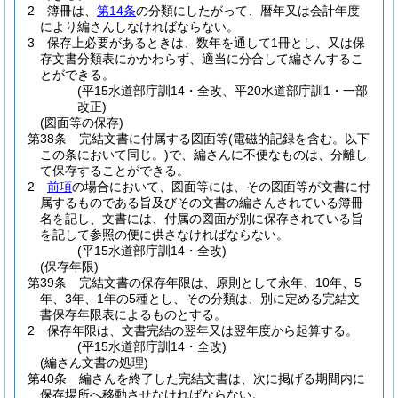
2
簿冊は、
第14条
の分類にしたがって、暦年又は会計年度
により編さんしなければならない。
3
保存上必要があるときは、数年を通して1冊とし、又は保
存文書分類表にかかわらず、適当に分合して編さんするこ
とができる。
(平15水道部庁訓14・全改、平20水道部庁訓1・一部
改正)
(図面等の保存)
第38条
完結文書に付属する図面等
(電磁的記録を含む。以下
この条において同じ。)
で、編さんに不便なものは、分離し
て保存することができる。
2
前項
の場合において、図面等には、その図面等が文書に付
属するものである旨及びその文書の編さんされている簿冊
名を記し、文書には、付属の図面が別に保存されている旨
を記して参照の便に供さなければならない。
(平15水道部庁訓14・全改)
(保存年限)
第39条
完結文書の保存年限は、原則として永年、10年、5
年、3年、1年の5種とし、その分類は、別に定める完結文
書保存年限表によるものとする。
2
保存年限は、文書完結の翌年又は翌年度から起算する。
(平15水道部庁訓14・全改)
(編さん文書の処理)
第40条
編さんを終了した完結文書は、次に掲げる期間内に
保存場所へ移動させなければならない。