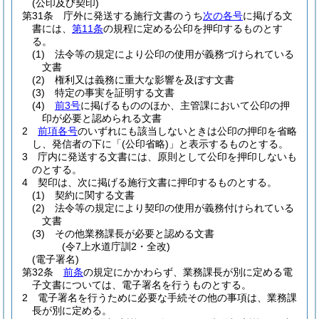
(公印及び契印)
第31条
庁外に発送する施行文書のうち
次の各号
に掲げる文
書には、
第11条
の規程に定める公印を押印するものとす
る。
(1)
法令等の規定により公印の使用が義務づけられている
文書
(2)
権利又は義務に重大な影響を及ぼす文書
(3)
特定の事実を証明する文書
(4)
前3号
に掲げるもののほか、主管課において公印の押
印が必要と認められる文書
2
前項各号
のいずれにも該当しないときは公印の押印を省略
し、発信者の下に「
(公印省略)
」と表示するものとする。
3
庁内に発送する文書には、原則として公印を押印しないも
のとする。
4
契印は、次に掲げる施行文書に押印するものとする。
(1)
契約に関する文書
(2)
法令等の規定により契印の使用が義務付けられている
文書
(3)
その他業務課長が必要と認める文書
(令7上水道庁訓2・全改)
(電子署名)
第32条
前条
の規定にかかわらず、業務課長が別に定める電
子文書については、電子署名を行うものとする。
2
電子署名を行うために必要な手続その他の事項は、業務課
長が別に定める。