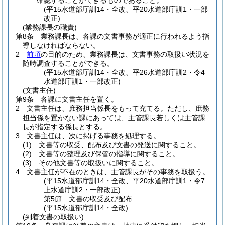
確認することができるものであること。
(平15水道部庁訓14・全改、平20水道部庁訓1・一部
改正)
(業務課長の職責)
第8条
業務課長は、各課の文書事務が適正に行われるよう指
導しなければならない。
2
前項
の目的のため、業務課長は、文書事務の取扱い状況を
随時調査することができる。
(平15水道部庁訓14・全改、平26水道部庁訓2・令4
水道部庁訓1・一部改正)
(文書主任)
第9条
各課に文書主任を置く。
2
文書主任は、庶務担当係長をもって充てる。
ただし、庶務
担当係を置かない課にあっては、主管課長若しくは主管課
長が指定する係長とする。
3
文書主任は、次に掲げる事務を処理する。
(1)
文書等の収受、配布及び文書の発送に関すること。
(2)
文書等の整理及び保管の指導に関すること。
(3)
その他文書等の取扱いに関すること。
4
文書主任が不在のときは、主管課長がその事務を取扱う。
(平15水道部庁訓14・全改、平20水道部庁訓1・令7
上水道庁訓2・一部改正)
第5節
文書の収受及び配布
(平15水道部庁訓14・全改)
(到着文書の取扱い)