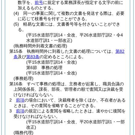
数字を、
前号
に規定する業務課長が指定する文字の前に
加えるものとする。
(4)
同一の事案に関して複数の文書を発送する際は、必要
に応じて枝番号を付すことができる。
(5)
軽易な文書には、文書番号等を付さないことができ
る。
(平15水道部庁訓14・全改、平26水道部庁訓2・令4
水道部庁訓1・一部改正)
(執務時間外到着文書の処理)
第15条
執務時間外に到着した文書の処理については、
第82
条
及び
第83条
の定めるところによる。
(平15水道部庁訓14・全改)
第6節
事務の処理
(平15水道部庁訓14・全改)
(事務処理)
第16条
すべて事務の処理は、主務者が起案し、職員合議の
上関係係長、課長、部長、管理者の順で査閲又は決裁を受
けなければならない。
2
前項
の場合において、決裁権者を除くほか、不在者がある
ときは、その査閲を省略することができる。
3
前項
の規定による査閲を省略したときは、速やかに後閲を
受けなければならない。
(平15水道部庁訓14・全改、平20水道部庁訓1・一部
改正)
(職務代理)