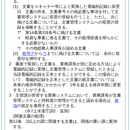
る。
(1)
文書をスキャナー等により変換した電磁的記録に収受
日、文書の件名、文書番号その他必要な事項を付して文
書管理システムに収受の登録を行うこと。
ただし、次に
掲げる文書については、文書管理システムへの収受の登
録を省略することができる。
ア
第14条第3項各号に掲げる文書
イ
軽易な事案に係る文書で、その処理経過を明らかに
する必要がないもの
ウ
その他総務人事課長が認める文書
(2)
前号ア
から
ウ
までに掲げる文書については、余白に収
受印を押印する。
2
書面で取得した文書を、業務課長が別に定める方法により
電磁的記録に変換し文書管理システムに登録したときは、
当該電磁的記録を正本とすることができる。
この場合にお
いて、電磁的記録を正本とした文書の紙文書については、
本来の保存年限にかかわらず、1年を超える保存年限に変更
することができる。
3
主管課が所管する業務システムにおいて、業務課長が文書
管理システムと同程度の管理ができると認める場合は、
前
項
の規定を適用することができる。
(令7上水道庁訓2・追加)
(関連文書の処理)
第12条
2以上の課に関連する文書は、関係の重い課に配布
する。