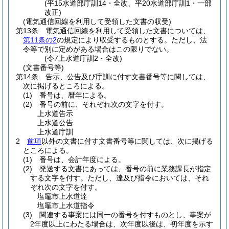
(平15水道部庁訓14・全改、平20水道部庁訓1・一部
改正)
(電気通信回線を利用して受領した文書の収受)
第13条
電気通信回線を利用して受領した文書については、
第11条の2
の規定により収受するものとする。
ただし、法
令等で別に定めがある場合はこの限りでない。
(令7上水道庁訓2・全改)
(文書番号等)
第14条
告示、公告及び庁訓に付す文書番号等に関しては、
次に掲げるところによる。
(1)
番号は、暦年による。
(2)
番号の前に、それぞれ次の文字を付す。
上水道告示
上水道公告
上水道庁訓
2
前項
以外の文書に付す文書番号等に関しては、次に掲げる
ところによる。
(1)
番号は、会計年度による。
(2)
発送する文書にあっては、番号の前に業務課長が指定
する文字を付す。
ただし、達及び指令においては、それ
ぞれ次の文字を付す。
塩竈市上水道達
塩竈市上水道指令
(3)
関連する事案には同一の番号を付すものとし、事案が
2年度以上にわたる場合は、次年度以後は、初年度を示す