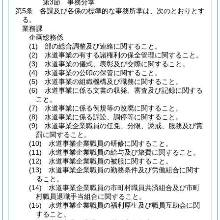
第3節
事務分掌
第5条
各課及び各係の標準的な事務所掌は、次のとおりとす
る。
業務課
企画総務係
(1)
部の総合調整及び連絡に関すること。
(2)
水道事業の有する諸権利の保全管理に関すること。
(3)
水道事業の儀式、表彰及び交際に関すること。
(4)
水道事業の公印の保管に関すること。
(5)
水道事業の組織機構及び職務に関すること。
(6)
水道事業に係る文書の収発、審査及び記録に関する
こと。
(7)
水道事業に係る例規等の改廃に関すること。
(8)
水道事業に係る訴訟、調停等に関すること。
(9)
水道事業企業職員の任免、分限、懲戒、服務及び賞
罰に関すること。
(10)
水道事業企業職員の研修に関すること。
(11)
水道事業企業職員の給与及び旅費に関すること。
(12)
水道事業企業職員の被服に関すること。
(13)
水道事業企業職員の勤務条件及び労働組合に関す
ること。
(14)
水道事業企業職員の市町村職員共済組合及び市町
村職員退職手当組合に関すること。
(15)
水道事業企業職員の福利厚生及び職員互助会に関
すること。