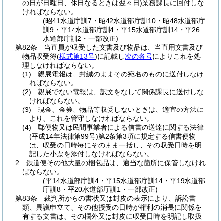
の日が日曜日、休日なるときは翌々日)
業務課長に回付しな
ければならない。
(昭41水道庁訓7・昭42水道部庁訓10・昭48水道部庁
訓9・平14水道部庁訓4・平15水道部庁訓14・平26
水道部庁訓2・一部改正)
第82条
当直員が収受した文書及び物品は、当直用文書及び
物品収受簿
(
様式第13号
)
に記載し
次の各号
によりこれを処
理しなければならない。
(1)
親展電報は、封緘のままその宛名のものに送付しなけ
ればならない。
(2)
親展でない電報は、訳文をなして関係課長に送付しな
ければならない。
(3)
現金、金券、物品等収受しないときは、適宜の方法に
より、これを管守しなければならない。
(4)
郵便物又は民間事業者による信書の送達に関する法律
(平成14年法律第99号)
第2条第3項に規定する信書便物
は、収受の日時毎にそのまま一括し、その収受日時を明
記した小票を添付しなければならない。
2
鉄道便その他大量の梱包品は、適当な箇所に保管しなけれ
ばならない。
(平14水道部庁訓4・平15水道部庁訓14・平19水道部
庁訓8・平20水道部庁訓1・一部改正)
第83条
裁判所からの書状又は封皮の表示により、訴訟書
類、異議申立て、その他授受の日時が権利の消長に関係を
有する文書は、その欄外又は封皮に収受日時を明記し取扱