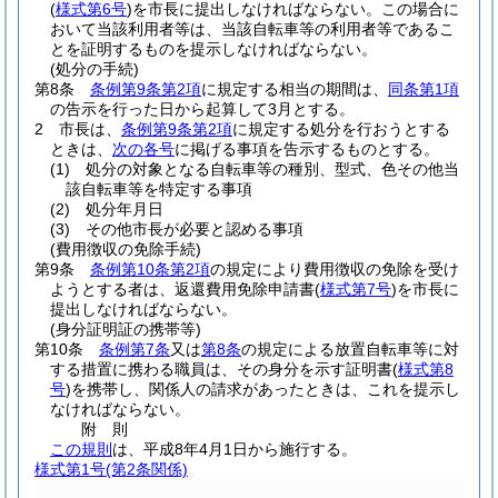
(
様式第6号
)
を市長に提出しなければならない。
この場合に
おいて当該利用者等は、当該自転車等の利用者等であるこ
とを証明するものを提示しなければならない。
(処分の手続)
第8条
条例第9条第2項
に規定する相当の期間は、
同条第1項
の告示を行った日から起算して3月とする。
2
市長は、
条例第9条第2項
に規定する処分を行おうとする
ときは、
次の各号
に掲げる事項を告示するものとする。
(1)
処分の対象となる自転車等の種別、型式、色その他当
該自転車等を特定する事項
(2)
処分年月日
(3)
その他市長が必要と認める事項
(費用徴収の免除手続)
第9条
条例第10条第2項
の規定により費用徴収の免除を受け
ようとする者は、返還費用免除申請書
(
様式第7号
)
を市長に
提出しなければならない。
(身分証明証の携帯等)
第10条
条例第7条
又は
第8条
の規定による放置自転車等に対
する措置に携わる職員は、その身分を示す証明書
(
様式第8
号
)
を携帯し、関係人の請求があったときは、これを提示し
なければならない。
附
則
この規則
は、平成8年4月1日から施行する。
様式第1号
(第2条関係)