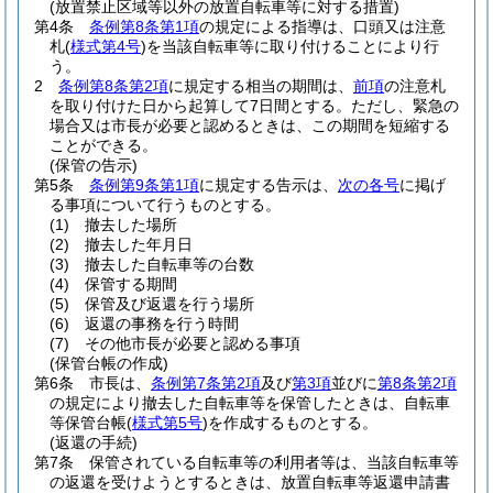
(放置禁止区域等以外の放置自転車等に対する措置)
第4条
条例第8条第1項
の規定による指導は、口頭又は注意
札
(
様式第4号
)
を当該自転車等に取り付けることにより行
う。
2
条例第8条第2項
に規定する相当の期間は、
前項
の注意札
を取り付けた日から起算して7日間とする。
ただし、緊急の
場合又は市長が必要と認めるときは、この期間を短縮する
ことができる。
(保管の告示)
第5条
条例第9条第1項
に規定する告示は、
次の各号
に掲げ
る事項について行うものとする。
(1)
撤去した場所
(2)
撤去した年月日
(3)
撤去した自転車等の台数
(4)
保管する期間
(5)
保管及び返還を行う場所
(6)
返還の事務を行う時間
(7)
その他市長が必要と認める事項
(保管台帳の作成)
第6条
市長は、
条例第7条第2項
及び
第3項
並びに
第8条第2項
の規定により撤去した自転車等を保管したときは、自転車
等保管台帳
(
様式第5号
)
を作成するものとする。
(返還の手続)
第7条
保管されている自転車等の利用者等は、当該自転車等
の返還を受けようとするときは、放置自転車等返還申請書