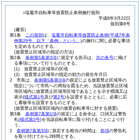
○塩竈市自転車等放置防止条例施行規則
平成8年3月22日
規則第8号
(趣旨)
第1条
この規則
は、
塩竈市自転車等放置防止条例
(平成7年条
例第29号。以下「条例」という。)
の施行に関し必要な事項
を定めるものとする。
(放置禁止区域等の指定の方法)
第2条
条例第5条第3項
に規定する告示は、
次の各号
に掲げ
る事項について行うものとする。
(1)
放置禁止区域等の区域
(2)
放置禁止区域等の指定の効力の発生年月日
2
市長は、
条例第5条第3項
の規定による放置禁止区域等の
指定について市民への周知を図るため、当該放置禁止区域
等区域内に放置禁止区域等区域であることを示す標識又は
表示
(
様式第1号
及び
第2号
)
を設置するとともに、必要に応
じ看板等を設置するものとする。
(放置禁止区域等区域内の放置自転車等に対する措置)
第3条
条例第7条第1項
の規定による命令は、口頭又は警告
札
(
様式第3号
)
を当該自転車等に取り付けることにより行
う。
2
条例第7条第3項
に規定する相当の時間は、
前項
の警告札
を取り付けてから2時間とする。