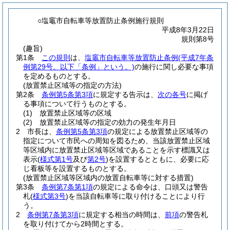
○塩竈市自転車等放置防止条例施行規則
平成8年3月22日
規則第8号
(趣旨)
第1条
この規則
は、
塩竈市自転車等放置防止条例
(平成7年条
例第29号。以下「条例」という。)
の施行に関し必要な事項
を定めるものとする。
(放置禁止区域等の指定の方法)
第2条
条例第5条第3項
に規定する告示は、
次の各号
に掲げ
る事項について行うものとする。
(1)
放置禁止区域等の区域
(2)
放置禁止区域等の指定の効力の発生年月日
2
市長は、
条例第5条第3項
の規定による放置禁止区域等の
指定について市民への周知を図るため、当該放置禁止区域
等区域内に放置禁止区域等区域であることを示す標識又は
表示
(
様式第1号
及び
第2号
)
を設置するとともに、必要に応
じ看板等を設置するものとする。
(放置禁止区域等区域内の放置自転車等に対する措置)
第3条
条例第7条第1項
の規定による命令は、口頭又は警告
札
(
様式第3号
)
を当該自転車等に取り付けることにより行
う。
2
条例第7条第3項
に規定する相当の時間は、
前項
の警告札
を取り付けてから2時間とする。