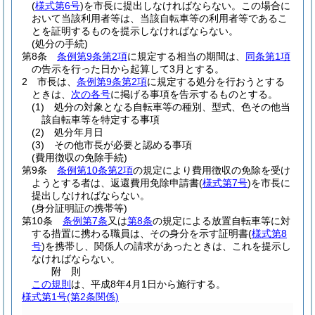
(
様式第6号
)
を市長に提出しなければならない。
この場合に
おいて当該利用者等は、当該自転車等の利用者等であるこ
とを証明するものを提示しなければならない。
(処分の手続)
第8条
条例第9条第2項
に規定する相当の期間は、
同条第1項
の告示を行った日から起算して3月とする。
2
市長は、
条例第9条第2項
に規定する処分を行おうとする
ときは、
次の各号
に掲げる事項を告示するものとする。
(1)
処分の対象となる自転車等の種別、型式、色その他当
該自転車等を特定する事項
(2)
処分年月日
(3)
その他市長が必要と認める事項
(費用徴収の免除手続)
第9条
条例第10条第2項
の規定により費用徴収の免除を受け
ようとする者は、返還費用免除申請書
(
様式第7号
)
を市長に
提出しなければならない。
(身分証明証の携帯等)
第10条
条例第7条
又は
第8条
の規定による放置自転車等に対
する措置に携わる職員は、その身分を示す証明書
(
様式第8
号
)
を携帯し、関係人の請求があったときは、これを提示し
なければならない。
附
則
この規則
は、平成8年4月1日から施行する。
様式第1号
(第2条関係)