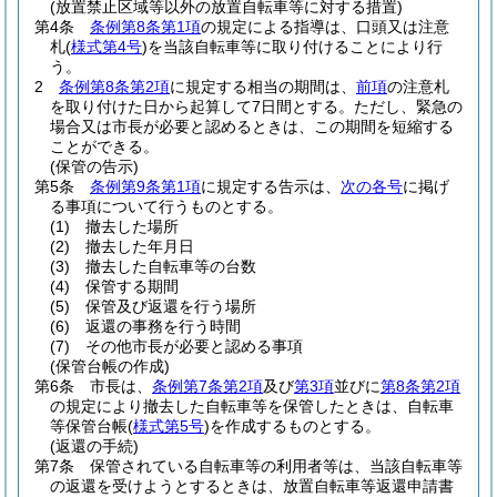
(放置禁止区域等以外の放置自転車等に対する措置)
第4条
条例第8条第1項
の規定による指導は、口頭又は注意
札
(
様式第4号
)
を当該自転車等に取り付けることにより行
う。
2
条例第8条第2項
に規定する相当の期間は、
前項
の注意札
を取り付けた日から起算して7日間とする。
ただし、緊急の
場合又は市長が必要と認めるときは、この期間を短縮する
ことができる。
(保管の告示)
第5条
条例第9条第1項
に規定する告示は、
次の各号
に掲げ
る事項について行うものとする。
(1)
撤去した場所
(2)
撤去した年月日
(3)
撤去した自転車等の台数
(4)
保管する期間
(5)
保管及び返還を行う場所
(6)
返還の事務を行う時間
(7)
その他市長が必要と認める事項
(保管台帳の作成)
第6条
市長は、
条例第7条第2項
及び
第3項
並びに
第8条第2項
の規定により撤去した自転車等を保管したときは、自転車
等保管台帳
(
様式第5号
)
を作成するものとする。
(返還の手続)
第7条
保管されている自転車等の利用者等は、当該自転車等
の返還を受けようとするときは、放置自転車等返還申請書