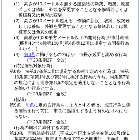
(1)
高さが10メートルを超える建築物の新築、増築、改築
若しくは移転、外観を変更することとなる修繕若しくは
模様替又は色彩の変更
(2)
高さが10メートル超える工作物の新設、増築、改築若
しくは移転、外観を変更することとなる修繕若しくは模
様替又は色彩の変更
(3)
面積が1,000平方メートル以上の開発行為
(都市計画法
(昭和43年法律第100号)
第4条第12項に規定する開発行為
をいう。)
(4)
前3号
に掲げるもののほか、市長が必要と認める行為
(平29条例27・全改)
(特定届出対象行為)
第8条
法第17条第1項に規定する条例で定める行為は、法第
16条第1項第1号及び第2号に掲げる行為のうち、同条第7項
の規定により同条第1項の規定を適用しないこととなる行為
を除いた行為とする。
(平29条例27・全改)
(協議)
第9条
前条
に定める行為をしようとする者は、当該行為に係
る届出を行う前に、市長に協議をするよう努めなければな
らない。
(平29条例27・全改)
(行為の届出に添付する図書)
第10条
景観法施行規則
(平成16年国土交通省令第100号)
第1
条第2項第4号に規定する条例で定める図書は、平面図、断