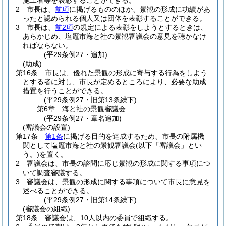
施工者等を表彰することができる。
2
市長は、
前項
に掲げるもののほか、景観の形成に功績があ
ったと認められる個人又は団体を表彰することができる。
3
市長は、
前2項
の規定による表彰をしようとするときは、
あらかじめ、塩竈市海と社の景観審議会の意見を聴かなけ
ればならない。
(平29条例27・追加)
(助成)
第16条
市長は、優れた景観の形成に寄与する行為をしよう
とする者に対し、市長が定めるところにより、必要な助成
措置を行うことができる。
(平29条例27・旧第13条繰下)
第6章
海と社の景観審議会
(平29条例27・章名追加)
(審議会の設置)
第17条
第1条
に掲げる目的を達成するため、市長の附属機
関として塩竈市海と社の景観審議会
(以下「審議会」とい
う。)
を置く。
2
審議会は、市長の諮問に応じ景観の形成に関する事項につ
いて調査審議する。
3
審議会は、景観の形成に関する事項について市長に意見を
述べることができる。
(平29条例27・旧第14条繰下)
(審議会の組織)
第18条
審議会は、10人以内の委員で組織する。