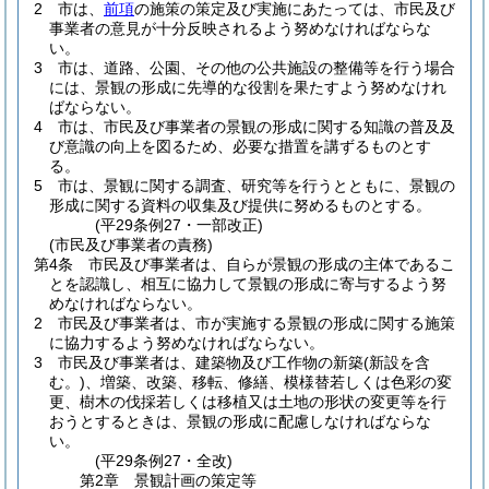
2
市は、
前項
の施策の策定及び実施にあたっては、市民及び
事業者の意見が十分反映されるよう努めなければならな
い。
3
市は、道路、公園、その他の公共施設の整備等を行う場合
には、景観の形成に先導的な役割を果たすよう努めなけれ
ばならない。
4
市は、市民及び事業者の景観の形成に関する知識の普及及
び意識の向上を図るため、必要な措置を講ずるものとす
る。
5
市は、景観に関する調査、研究等を行うとともに、景観の
形成に関する資料の収集及び提供に努めるものとする。
(平29条例27・一部改正)
(市民及び事業者の責務)
第4条
市民及び事業者は、自らが景観の形成の主体であるこ
とを認識し、相互に協力して景観の形成に寄与するよう努
めなければならない。
2
市民及び事業者は、市が実施する景観の形成に関する施策
に協力するよう努めなければならない。
3
市民及び事業者は、建築物及び工作物の新築
(新設を含
む。)
、増築、改築、移転、修繕、模様替若しくは色彩の変
更、樹木の伐採若しくは移植又は土地の形状の変更等を行
おうとするときは、景観の形成に配慮しなければならな
い。
(平29条例27・全改)
第2章
景観計画の策定等