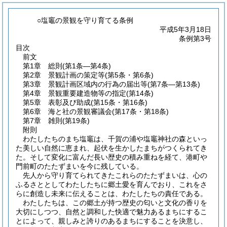
○塩竈の景観を守り育てる条例
平成5年3月18日
条例第3号
目次
前文
第1章
総則
(第1条―第4条)
第2章
景観計画の策定等
(第5条・第6条)
第3章
景観計画区域内の行為の届出等
(第7条―第13条)
第4章
景観重要建造物等の指定
(第14条)
第5章
表彰及び助成
(第15条・第16条)
第6章
海と社の景観審議会
(第17条・第18条)
第7章
雑則
(第19条)
附則
わたしたちのまち塩竈は、千賀の浦や塩竈神社の森といっ
た美しい自然に恵まれ、起伏を生かしたまちがつくられてき
た。そして変化に富んだ長い歴史の積み重ねを経て、港町や
門前町のたたずまいを今に残している。
先人から守り育てられてきたこれらのたたずまいは、心の
ふるさととしてわたしたちに郷土愛を育んでおり、これをさ
らに創造し未来に伝えることは、わたしたちの責任である。
わたしたちは、この郷土が持つ歴史の匂いと文化の香りを
大切にしつつ、自然と調和した快適で魅力あるまちにするこ
とによって、親しみと誇りのあるまちにすることを決意し、