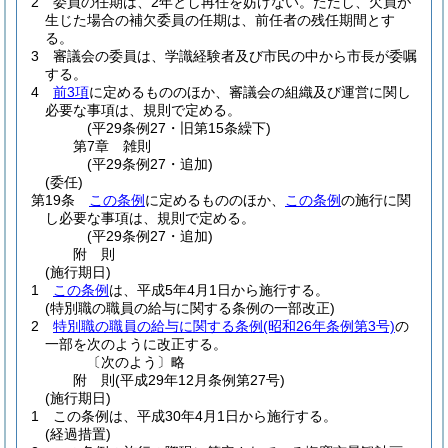
2
委員の任期は、2年とし再任を妨げない。
ただし、欠員が
生じた場合の補欠委員の任期は、前任者の残任期間とす
る。
3
審議会の委員は、学識経験者及び市民の中から市長が委嘱
する。
4
前3項
に定めるもののほか、審議会の組織及び運営に関し
必要な事項は、規則で定める。
(平29条例27・旧第15条繰下)
第7章
雑則
(平29条例27・追加)
(委任)
第19条
この条例
に定めるもののほか、
この条例
の施行に関
し必要な事項は、規則で定める。
(平29条例27・追加)
附
則
(施行期日)
1
この条例
は、平成5年4月1日から施行する。
(特別職の職員の給与に関する条例の一部改正)
2
特別職の職員の給与に関する条例
(昭和26年条例第3号)
の
一部を次のように改正する。
〔次のよう〕略
附
則
(平成29年12月
条例第27号)
(施行期日)
1
この条例は、平成30年4月1日から施行する。
(経過措置)