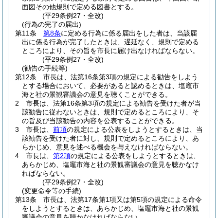
面図その他規則で定める図書とする。
(平29条例27・全改)
(行為の完了の届出)
第11条
第8条
に定める行為に係る届出をした者は、当該届
出に係る行為が完了したときは、遅延なく、規則で定める
ところにより、その旨を市長に届け出なければならない。
(平29条例27・全改)
(勧告の手続等)
第12条
市長は、法第16条第3項の規定による勧告をしよう
とする場合において、必要があると認めるときは、塩竈市
海と社の景観審議会の意見を聴くことができる。
2
市長は、法第16条第3項の規定による勧告を受けた者が当
該勧告に従わないときは、規則で定めるところにより、そ
の旨及び当該勧告の内容を公表することができる。
3
市長は、
前項
の規定による公表をしようとするときは、当
該勧告を受けた者に対し、規則で定めるところにより、あ
らかじめ、意見を述べる機会を与えなければならない。
4
市長は、
第2項
の規定による公表をしようとするときは、
あらかじめ、塩竈市海と社の景観審議会の意見を聴かなけ
ればならない。
(平29条例27・全改)
(変更命令等の手続)
第13条
市長は、法第17条第1項又は第5項の規定による命令
をしようとするときは、あらかじめ、塩竈市海と社の景観
審議会の意見を聴かなければならない。