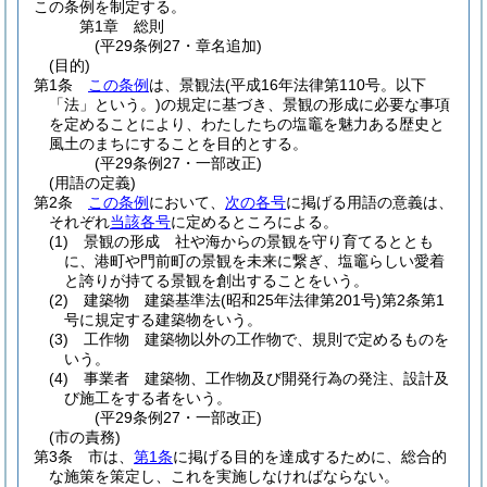
この条例を制定する。
第1章
総則
(平29条例27・章名追加)
(目的)
第1条
この条例
は、景観法
(平成16年法律第110号。以下
「法」という。)
の規定に基づき、景観の形成に必要な事項
を定めることにより、わたしたちの塩竈を魅力ある歴史と
風土のまちにすることを目的とする。
(平29条例27・一部改正)
(用語の定義)
第2条
この条例
において、
次の各号
に掲げる用語の意義は、
それぞれ
当該各号
に定めるところによる。
(1)
景観の形成 社や海からの景観を守り育てるととも
に、港町や門前町の景観を未来に繋ぎ、塩竈らしい愛着
と誇りが持てる景観を創出することをいう。
(2)
建築物 建築基準法
(昭和25年法律第201号)
第2条第1
号に規定する建築物をいう。
(3)
工作物 建築物以外の工作物で、規則で定めるものを
いう。
(4)
事業者 建築物、工作物及び開発行為の発注、設計及
び施工をする者をいう。
(平29条例27・一部改正)
(市の責務)
第3条
市は、
第1条
に掲げる目的を達成するために、総合的
な施策を策定し、これを実施しなければならない。