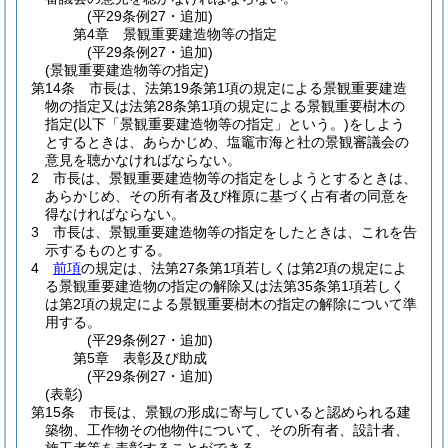
(平29条例27・追加)
第4章
景観重要建造物等の指定
(平29条例27・追加)
(景観重要建造物等の指定)
第14条
市長は、法第19条第1項の規定による景観重要建造
物の指定又は法第28条第1項の規定による景観重要樹木の
指定
(以下「景観重要建造物等の指定」という。)
をしよう
とするときは、あらかじめ、塩竈市海と社の景観審議会の
意見を聴かなければならない。
2
市長は、景観重要建造物等の指定をしようとするときは、
あらかじめ、その所有者及び権原に基づく占有者の同意を
得なければならない。
3
市長は、景観重要建造物等の指定をしたときは、これを告
示するものとする。
4
前項
の規定は、法第27条第1項若しくは第2項の規定によ
る景観重要建造物の指定の解除又は法第35条第1項若しく
は第2項の規定による景観重要樹木の指定の解除について準
用する。
(平29条例27・追加)
第5章
表彰及び助成
(平29条例27・追加)
(表彰)
第15条
市長は、景観の形成に寄与していると認められる建
築物、工作物その他物件について、その所有者、設計者、