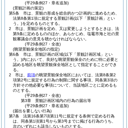
(平29条例27・章名追加)
(景観計画の策定)
第5条
市は、景観の形成を総合的かつ計画的に進めるため、
法第8条第1項に規定する景観計画
(以下「景観計画」とい
う。)
を定めるものとする。
2
市は、景観計画を定め、又は変更しようとするときは、法
第9条に定めるもののほか、あらかじめ、塩竈市海と社の景
観審議会の意見を聴かなければならない。
(平29条例27・全改)
(眺望景観保全地区の指定)
第6条
市は、景観計画の区域
(以下「景観計画区域」とい
う。)
内において、良好な眺望景観保全のために特に必要と
認める地区を眺望景観保全地区として指定することができ
る。
2
市は、
前項
の眺望景観保全地区においては、法第8条第2
項第2号に規定する行為の制限に関する事項、同条第3項の
方針その他必要な事項について、当該地区ごとに定めるも
のとする。
(平29条例27・全改)
第3章
景観計画区域内の行為の届出等
(平29条例27・章名追加)
(届出を要しない行為)
第7条
法第16条第7項第11号に規定する条例で定める行為
は、同条第1項第1号から第3号までに掲げる行為のうち、
次のいずれにも該当しないものとする。