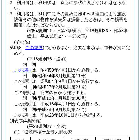
2
利用者は、利用後は、直ちに原状に復さなければならな
い。
3
利用者は、利用中にその責めに帰すべき理由により施設、
設備その他の物件を滅失又は損傷したときは、その損害を
賠償しなければならない。
(昭54規則11・旧第7条繰下、平18規則36・旧第8条
繰上、平28規則27・一部改正)
(その他)
第8条
この規則
に定めるほか、必要な事項は、市長が別に定
める。
(平18規則36・追加)
附
則
この規則
は、昭和50年4月1日から施行する。
附
則
(昭和54年8月
規則第11号)
この規則は、昭和54年9月1日から施行する。
附
則
(昭和57年2月
規則第21号)
この規則は、公布の日から施行する。
附
則
(平成18年4月
規則第36号)
この規則は、平成18年4月1日から施行する。
附
則
(平成28年9月
規則第27号)
この規則は、平成28年10月1日から施行する。
別表
(第4条関係)
(平28規則27・全改)
(1) 塩竈市桜ケ丘老人憩の家