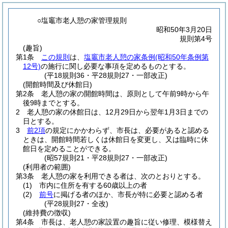
○塩竈市老人憩の家管理規則
昭和50年3月20日
規則第4号
(趣旨)
第1条
この規則
は、
塩竈市老人憩の家条例
(昭和50年条例第
12号)
の施行に関し必要な事項を定めるものとする。
(平18規則36・平28規則27・一部改正)
(開館時間及び休館日)
第2条
老人憩の家の開館時間は、原則として午前9時から午
後9時までとする。
2
老人憩の家の休館日は、12月29日から翌年1月3日までの
日とする。
3
前2項
の規定にかかわらず、市長は、必要があると認める
ときは、開館時間若しくは休館日を変更し、又は臨時に休
館日を定めることができる。
(昭57規則21・平28規則27・一部改正)
(利用者の範囲)
第3条
老人憩の家を利用できる者は、次のとおりとする。
(1)
市内に住所を有する60歳以上の者
(2)
前号
に掲げる者のほか、市長が特に必要と認める者
(平28規則27・全改)
(維持費の徴収)
第4条
市長は、老人憩の家設置の趣旨に従い修理、模様替え