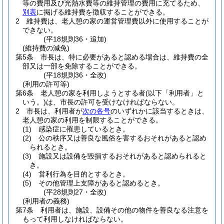
等の費用及び光熱水費等の維持管理の費用に充てるため、
別表
に掲げる維持費を徴収することができる。
2
維持費は、老人憩の家の運営管理費以外に使用することが
できない。
(平18規則36・追加)
(維持費の減免)
第5条
市長は、特に必要があると認める場合は、維持費の全
部又は一部を免除することができる。
(平18規則36・全改)
(利用の許可等)
第6条
老人憩の家を利用しようとする者
(以下「利用者」と
いう。)
は、市長の許可を受けなければならない。
2
市長は、利用者が
次の各号
のいずれかに該当するときは、
老人憩の家の利用を制限することができる。
(1)
感染症に罹患しているとき。
(2)
公の秩序又は善良な風俗を害するおそれがあると認め
られるとき。
(3)
施設又は設備を毀損するおそれがあると認められると
き。
(4)
営利行為を目的とするとき。
(5)
その他管理上支障があると認めるとき。
(平28規則27・全改)
(利用者の義務)
第7条
利用者は、施設、設備その他の物件を善良なる注意を
もって利用しなければならない。