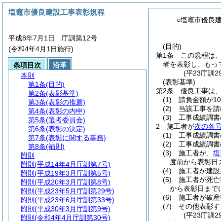
塩竈市優良建設工事表彰規程
○塩竈市優良
平成8年7月1日 庁訓第12号
(目的)
(令和4年4月1日施行)
第1条
この規程は
者を表彰し、もっ
条項目次
沿革
(平23庁訓
本則
(表彰基準)
第1条
(目的)
第2条
優良工事は
第2条
(表彰基準)
(1)
請負金額が10
第3条
(表彰の推薦)
(2)
当該工事を請
第4条
(表彰の内申)
(3)
工事成績調書
第5条
(選考委員会)
2
施工者が
次の各
第6条
(表彰の決定)
(1)
工事成績調書
第7条
(表彰に関する事務)
(2)
工事成績調書
第8条
(補則)
(3)
施工者が、
塩
附則
度前から表彰日
附則
(平成14年4月庁訓第7号)
(4)
施工者が建設
附則
(平成19年3月庁訓第5号)
(5)
施工者が死亡
附則
(平成20年3月庁訓第8号)
から表彰日まで
附則
(平成23年5月庁訓第29号)
(6)
施工者が破産
附則
(平成23年6月庁訓第33号)
(7)
その他表彰す
附則
(平成30年3月庁訓第9号)
(平23庁訓
附則
(令和4年4月庁訓第30号)