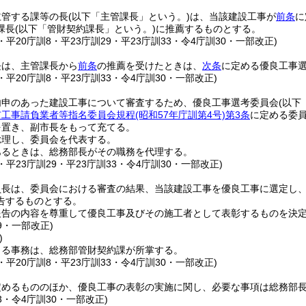
主管する課等の長
(以下「主管課長」という。)
は、当該建設工事が
前条
に
課長
(以下「管財契約課長」という。)
に推薦するものとする。
7・平20庁訓8・平23庁訓29・平23庁訓33・令4庁訓30・一部改正)
長は、主管課長から
前条
の推薦を受けたときは、
次条
に定める優良工事
7・平20庁訓8・平23庁訓33・令4庁訓30・一部改正)
内申のあった建設工事について審査するため、優良工事選考委員会
(以下
市工事請負業者等指名委員会規程
(昭和57年庁訓第4号)
第3条
に定める委
を置き、副市長をもって充てる。
総理し、委員会を代表する。
あるときは、総務部長がその職務を代理する。
5・平23庁訓29・平23庁訓33・令4庁訓30・一部改正)
員長は、委員会における審査の結果、当該建設工事を優良工事に選定し
告するものとする。
報告の内容を尊重して優良工事及びその施工者として表彰するものを決
29・一部改正)
)
よる事務は、総務部管財契約課が所掌する。
7・平20庁訓8・平23庁訓33・令4庁訓30・一部改正)
定めるもののほか、優良工事の表彰の実施に関し、必要な事項は総務部
33・令4庁訓30・一部改正)