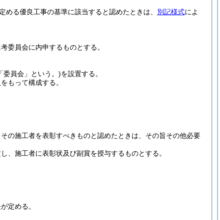
定める優良工事の基準に該当すると認めたときは、
別記様式
によ
選考委員会に内申するものとする。
「委員会」という。)
を設置する。
員をもって構成する。
、その施工者を表彰すべきものと認めたときは、その旨その他必要
定し、施工者に表彰状及び副賞を授与するものとする。
長が定める。