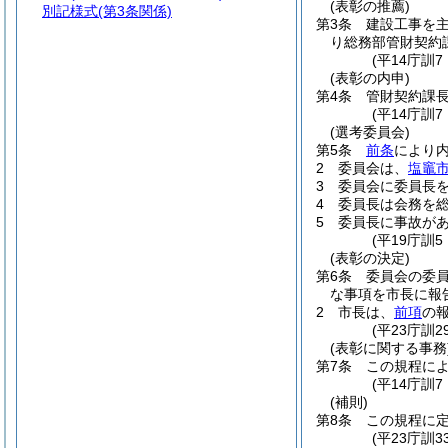
(表彰の推薦)
別記様式
(第3条関係)
第3条
建設工事を
り総務部管財契約
(平14庁訓
(表彰の内申)
第4条
管財契約課
(平14庁訓
(選考委員会)
第5条
前条
により
2
委員会は、
塩竈
3
委員会に委員長
4
委員長は会務を
5
委員長に事故が
(平19庁訓
(表彰の決定)
第6条
委員会の委
な事項を市長に報
2
市長は、
前項
の
(平23庁訓
(表彰に関する事務
第7条
この規程に
(平14庁訓
(補則)
第8条
この規程に
(平23庁訓