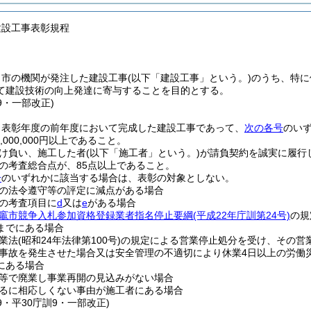
建設工事表彰規程
、市の機関が発注した建設工事
(以下「建設工事」という。)
のうち、特に
て建設技術の向上発達に寄与することを目的とする。
29・一部改正)
、表彰年度の前年度において完成した建設工事であって、
次の各号
のい
,000,000円以上であること。
け負い、施工した者
(以下「施工者」という。)
が請負契約を誠実に履行
の考査総合点が、85点以上であること。
号
のいずれかに該当する場合は、表彰の対象としない。
の法令遵守等の評定に減点がある場合
の考査項目に
d
又は
e
がある場合
竈市競争入札参加資格登録業者指名停止要綱
(平成22年庁訓第24号)
の規
までにある場合
業法
(昭和24年法律第100号)
の規定による営業停止処分を受け、その営
事故を発生させた場合又は安全管理の不適切により休業4日以上の労働
にある場合
等で廃業し事業再開の見込みがない場合
るに相応しくない事由が施工者にある場合
29・平30庁訓9・一部改正)