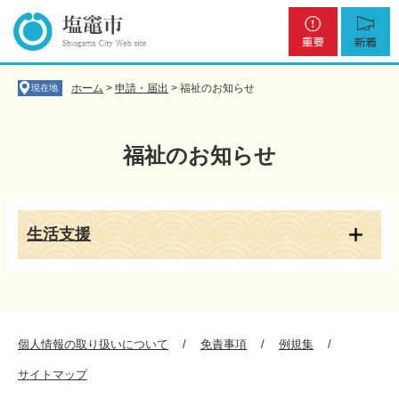
ペ
メ
重
新
ー
ニ
要
着
ジ
ュ
の
ー
先
を
ホーム
>
申請・届出
>
福祉のお知らせ
現在地
頭
飛
で
ば
す
し
福祉のお知らせ
。
て
本
文
本
へ
文
生活支援
個人情報の取り扱いについて
免責事項
例規集
サイトマップ