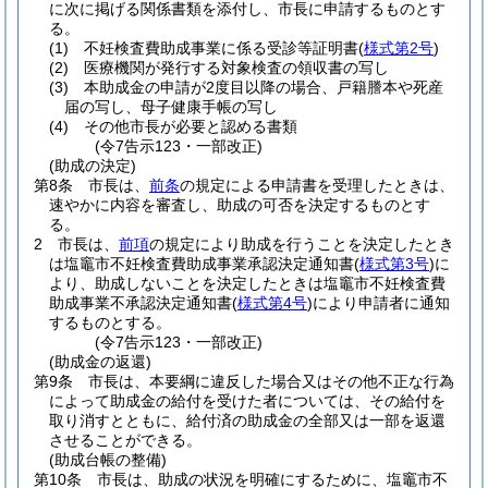
に次に掲げる関係書類を添付し、市長に申請するものとす
る。
(1)
不妊検査費助成事業に係る受診等証明書
(
様式第2号
)
(2)
医療機関が発行する対象検査の領収書の写し
(3)
本助成金の申請が2度目以降の場合、戸籍謄本や死産
届の写し、母子健康手帳の写し
(4)
その他市長が必要と認める書類
(令7告示123・一部改正)
(助成の決定)
第8条
市長は、
前条
の規定による申請書を受理したときは、
速やかに内容を審査し、助成の可否を決定するものとす
る。
2
市長は、
前項
の規定により助成を行うことを決定したとき
は塩竈市不妊検査費助成事業承認決定通知書
(
様式第3号
)
に
より、助成しないことを決定したときは塩竈市不妊検査費
助成事業不承認決定通知書
(
様式第4号
)
により申請者に通知
するものとする。
(令7告示123・一部改正)
(助成金の返還)
第9条
市長は、本要綱に違反した場合又はその他不正な行為
によって助成金の給付を受けた者については、その給付を
取り消すとともに、給付済の助成金の全部又は一部を返還
させることができる。
(助成台帳の整備)
第10条
市長は、助成の状況を明確にするために、塩竈市不