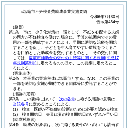
○塩竈市不妊検査費助成事業実施要綱
令和6年7月30日
告示第434号
(趣旨)
第1条
市は、少子化対策の一環として、不妊を心配する夫婦
の両方が不妊検査を受けた場合に、予算の範囲内でその費
用の一部を助成することにより、早期に適切な治療を開始
することを促し、子どもを生み育てやすい環境をつくるこ
とを目的とした助成金を交付するものとし、その交付に関
しては、
塩竈市補助金の交付の手続等に関する規則
(平成17
年規則第8号)
に定めるもののほか、この要綱に定めるとこ
ろによる。
(実施主体)
第2条
本事業の実施主体は塩竈市とする。
なお、この事業の
一部を適切な実施が期待できる団体等に委託することがで
きる。
(用語の定義)
第3条
この要綱において、
次の各号
に掲げる用語の意義は、
当該各号
に定めるところによる。
(1)
検査 医師が不妊症の診断のために必要と認める検査
(2)
検査開始日 夫又は妻の検査開始日のいずれか早い日
(助成対象者)
第4条
助成の対象者は、次に掲げる要件のいずれにも該当す