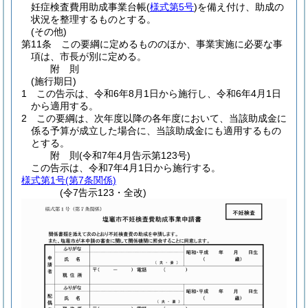
妊症検査費用助成事業台帳
(
様式第5号
)
を備え付け、助成の
状況を整理するものとする。
(その他)
第11条
この要綱に定めるもののほか、事業実施に必要な事
項は、市長が別に定める。
附
則
(施行期日)
1
この告示は、令和6年8月1日から施行し、令和6年4月1日
から適用する。
2
この要綱は、次年度以降の各年度において、当該助成金に
係る予算が成立した場合に、当該助成金にも適用するもの
とする。
附
則
(令和7年4月
告示第123号)
この告示は、令和7年4月1日から施行する。
様式第1号
(第7条関係)
(令7告示123・全改)