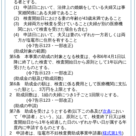
る者とする。
(1)
申請日において、法律上の婚姻をしている夫婦又は事
実婚関係にある夫婦であること
(2)
検査開始日における妻の年齢が43歳未満であること
(3)
夫婦両方が検査を受けていること
(夫婦が別の医療機
関において検査を受けた場合も含む)
(4)
申請日において、夫又は妻のいずれか一方若しくは両
方が塩竈市に住所を有すること
(令7告示123・一部改正)
(助成対象の範囲)
第5条
本事業の助成の対象となる検査は、令和6年4月1日以
降に終了した検査で、検査開始日から原則として1年以内に
受けたものとする。
(令7告示123・一部改正)
(助成金の額及び助成回数)
第6条
助成金の額は、検査に係る費用として医療機関に支払
った額とし、3万円を上限とする。
2
助成回数は、1組の夫婦につき1子ごと1回限りとする。
(令7告示123・一部改正)
(助成の申請)
第7条
助成を受けようとする者
(以下この条及び
次条
におい
て「申請者」という。)
は、原則として、検査終了日又は検
査開始日から1年を経過した日のいずれか早い日が属する年
度内に申請するものとする。
2
申請者は、塩竈市不妊検査費助成事業申請書
(
様式第1号
)